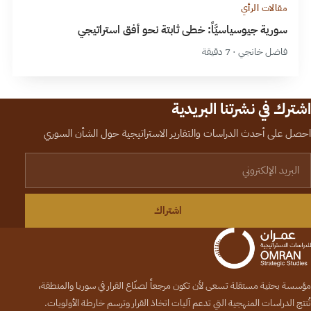
مقالات الرأي
سورية جيوسياسيَّاً: خطى ثابتة نحو أفق استراتيجي
فاضل خانجي · 7 دقيقة
اشترك في نشرتنا البريدية
احصل على أحدث الدراسات والتقارير الاستراتيجية حول الشأن السوري
لبريد الإلكتروني
اشتراك
مؤسسة بحثية مستقلة تسعى لأن تكون مرجعاً لصنّاع القرار في سوريا والمنطقة،
تُنتج الدراسات المنهجية التي تدعم آليات اتخاذ القرار وترسم خارطة الأولويات.