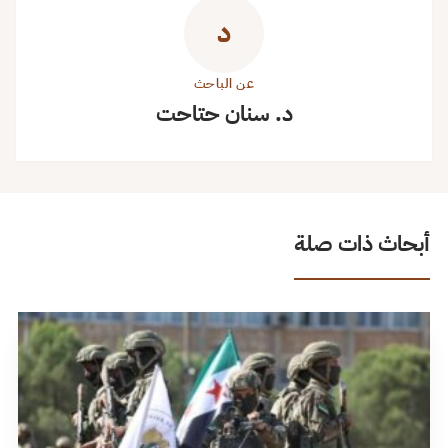
د
عن الباحث
د. سنان حتاحت
أبحاث ذات صلة