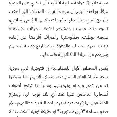
مجتمعاتها في دوامة سلبية لا تلبث أن تقضي على الجميع
غرقاً. ويلحظ اليوم أن موجة الثورات المضادة التي لحقت
بالربيع العربي ونال جلها حكومات مكونها الرئيسي إسلامي،
نشوء مناخ مناسب ومشجع لوقوع الحركات الإسلامية
ضحية توظيف مظلوميتها وانصراف أفرادها عن إعادة
ترتيب بيتهم الداخلي والدعوة إلى مشاريع وطنية تحميهم
وغيرهم من سياط الدكتاتورية وتسلطها.
يكمن المحظور الأول للمظلومية في فئويتها، فهي سردية
تروي مأساة الفئة المستهدفة، وتحكي آلامهم وما تعرضوا
له من قمع وإجرام وتهميش، وغالباً ما ترتفع أصوات
أصحابها مدافعين عنها عند أي نقد يوجه لها. ويتدرج
المقتنعون بها في تصعيد نبرتهم المطالبة برد مظالمهم حتى
تغدو مسلمة “فوق دستورية” أو حقيقة كونية “مقدسة” لا