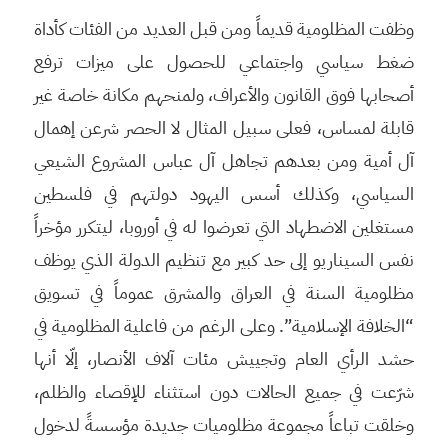
وظفت المظلومية قديماً ومن قبل العديد من الفئات كأداة
ضغط سياسي واجتماعي للحصول على ميزات ترفع
أصحابها فوق القانون والأعراف، ولمنحهم مكانة خاصة غير
قابلة لمساس، فعلى سبيل المثال لا الحصر شرعن إهمال
آل أمية ومن بعدهم تجاهل آل عباس المشروع الشيعي
السياسي، وكذلك أسس اليهود دولتهم في فلسطين
مستغلين الاضطهاد التي تعرضوا له في أوروبا، ليتكرر مؤخراً
نفس السيناريو إلى حد كبير مع تنظيم الدولة الذي يوظف
مظلومية السنة في العراق والمشرق عموماً في تسويق
“الخلافة الإسلامية”. وعلى الرغم من فاعلية المظلومية في
حشد الرأي العام وتجييش مئات آلاف الأنصار، إلّا أنها
شرّعت في جميع الحالات دون استثناء للإقصاء والظلم،
وخلقت تباعاً مجموعة مظلوميات جديدة مؤسسةً لدخول