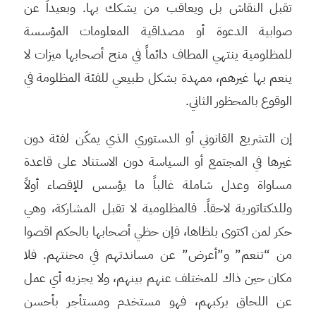
تقبل النقاش بل ويعاقب من يشكك بها. وبعيداً عن
صوابية الدعوة أو مصداقية المعلومات المؤسسة
للمظلومية ينتهي المطاف دائماً في منح أصحابها ميزات لا
ينعم بها غيرهم، ممهدة بشكل طبيعي للفئة المظلومة في
الوقوع بالمحظور الثاني.
إن التشريع القانوني أو الدستوري الذي يمكّن لفئة دون
غيرها في المجتمع أو السياسة دون الاستناد على قاعدة
مساواة وعدل شاملة غالباً ما يؤسس للإقصاء أولاً
وللدكتاتورية لاحقاً. فالمظلومية لا تقبل المشاركة، وهي
حكر لمن اكتوى بلظاها، فإن حظي أصحابها بالحكم اقصوا
من “تنعم” و”أعرض” عن مساندتهم في محنتهم. فلا
مكان حين ذاك للمختلف عنهم بينهم، ولا يجزيه أي عمل
عن اللحاق بركبهم، فهو مستخدم ومستأجر بأحسن