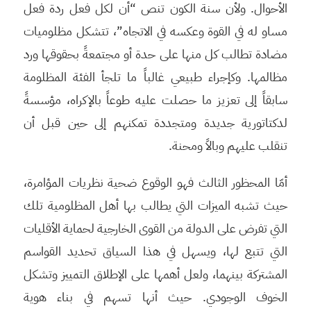
الأحوال. ولأن سنة الكون تنص “أن لكل فعل ردة فعل
مساو له في القوة وعكسه في الاتجاه”، تتشكل مظلوميات
مضادة تطالب كل منها على حدة أو مجتمعةً بحقوقها ورد
مظالمها. وكإجراء طبيعي غالباً ما تلجأ الفئة المظلومة
سابقاً إلى تعزيز ما حصلت عليه طوعاً بالإكراه، مؤسسةً
لدكتاتورية جديدة ومتجددة تمكنهم إلى حين قبل أن
تنقلب عليهم وبالاً ومحنة.
أمّا المحظور الثالث فهو الوقوع ضحية نظريات المؤامرة،
حيث تشبه الميزات التي يطالب بها أهل المظلومية تلك
التي تفرض على الدولة من القوى الخارجية لحماية الأقليات
التي تتبع لها، ويسهل في هذا السياق تحديد القواسم
المشتركة بينهما، ولعل أهمها على الإطلاق التمييز وتشكل
الخوف الوجودي. حيث أنها تسهم في بناء هوية