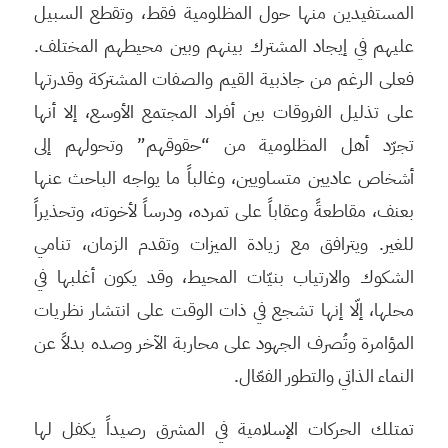
المستفيدين منها حول المظلومية فقط، وتقطع السبيل
عليهم في إيجاد المشترك بينهم وبين محيطهم المختلف.
فعلى الرغم من جاذبية القيم والصفات المشتركة وقدرتها
على تذليل الفروقات بين أفراد المجتمع الأوسع، إلا أنها
تجرّد أهل المظلومية من “حقوقهم” وتحولهم إلى
أشخاص عاديين متساويين، وغالباً ما يواجه الباحث عنها
بعنف، مقاطعةً وعقاباً على تمرده، ودرساً لأخوته، وتحذيراً
للغير. ويترافق مع زيادة الميزات وتقدم الزمان، تنامي
الشكوك والارتياب بنيّات المحيط، وقد يكون أغلبها في
محلها، إلّا إنها تشجع في ذات الوقت على انتشار نظريات
المؤامرة وتُصرف الجهود على محاربة الآخر وصده بدلاً عن
النماء الذاتي والتطور الفعّال.
تمتلك الحركات الإسلامية في المشرق رصيداً يكفل لها