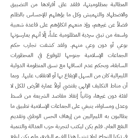
المطالبة بمظلوميتها، فلقد عانى أفرادها من التضييق
والاضطهاد والتهميش وكل ما يؤهلهم للإحساس بالظلم
فضلاً عن غيرهم، وإذ منعهم اتكاؤهم على قاعدة شعبية
واسعة من تبني سردية المظلومية علناً، إلّا أنهم يمارسونها
بوعي أو دون وعي منهم. ولقد كشفت تجارب حكم
الجماعات الإسلامية جنوحها للوقوع في المحظورات
السابقة، وبحكم عدم اتساقها مع نسق المنظومة الدولية
الليبرالية كان من السهل الإيقاع بها أو الانقلاب عليها. وبما
أن مناط التكليف الإلهي يقتضي أولاً عمارة الأرض للكل لا
لفئة دون غيرها، وثانياً إنفاذ مقاصد الشريعة من قسط
وعدل ومساواة، ينبغي على الجماعات الإسلامية تطبيق ما
يطالبون به الليبراليين من إرهاف الحس الوطني وتقديم
النفع العام. فلم يكن ليكتب لتجربة حزب العدالة والتنمية
في تركيا النجاح لولا تبنيها هذا الفهم الرفيع، ولم يكن ليقع