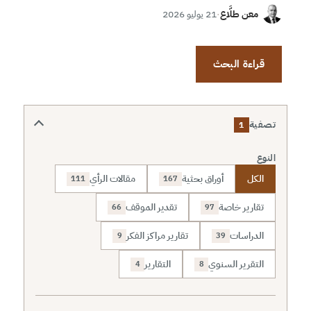
معن طلَّاع
·
21 يوليو 2026
قراءة البحث
تصفية
1
النوع
الكل
أوراق بحثية
مقالات الرأي
111
167
تقارير خاصة
تقدير الموقف
66
97
الدراسات
تقارير مراكز الفكر
9
39
التقرير السنوي
التقارير
4
8