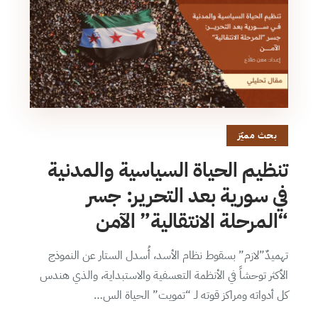
بحث مميّز
تنظيم الحياة السياسية والمدنية
في سورية بعد التحرير: جسر
“المرحلة الانتقالية” الآمن
تهميدٌ”لازم” بسقوط نظام الأسد، أُسدل الستار عن النموذج
الأكثر توحشاً في الأنظمة التعسفية والاستبداية، والذي هندس
كل أدواته ومراكز قوته لـ “تمويت” الحياة الس…