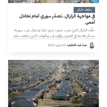
4 دقائق
مقالات الرأي
في مواجهة الزلزال..تصدّر سوري أمام تخاذل
أممي
خلّف الزلزال الذي ضرب جنوب شرق تركيا وشمال غرب سورية،
خسائر فادحة في العمران والإنسان، وبالوقت الذي تدافعت فيه
العديد من الدول لتقديم مساعدات لتركيا، لم تقتصر على الدول
صبا عبد اللطيف
·
20 فبراير 2023
الصديقة…