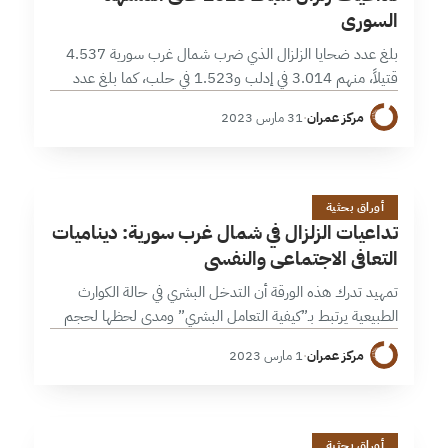
السوري
بلغ عدد ضحايا الزلزال الذي ضرب شمال غرب سورية 4.537
قتيلاً، منهم 3.014 في إدلب و1.523 في حلب، كما بلغ عدد
الأفراد المتضررين منه بشكل مباشر ما يقارب 1.05 مليون…
مركز عمران
·
31 مارس 2023
ت
17 دقائق
أوراق بحثية
تداعيات الزلزال في شمال غرب سورية: ديناميات
التعافي الاجتماعي والنفسي
تمهيد تدرك هذه الورقة أن التدخل البشري في حالة الكوارث
الطبيعية يرتبط بـ”كيفية التعامل البشري” ومدى لحظها لحجم
التحديات والمهام المطلوبة بعيد لحظة وقع الكارثة، وأنه مهما
مركز عمران
·
1 مارس 2023
بلغت صلابة البنى…
12 دقائق
أوراق بحثية