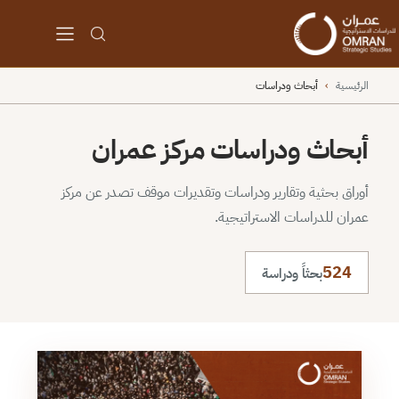
الرئيسية
›
أبحاث ودراسات
أبحاث ودراسات مركز عمران
أوراق بحثية وتقارير ودراسات وتقديرات موقف تصدر عن مركز
عمران للدراسات الاستراتيجية.
524
بحثاً ودراسة