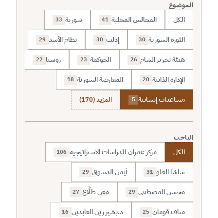
الموضوع
الكل
المجالس المحلية
سورية
33
41
الثورة السورية
إدلب
نظام الأسد
29
30
30
هيئة تحرير الشام
الحوكمة
روسيا
22
23
26
الإدارة الذاتية
المعارضة السورية
18
20
مساعدات إنسانية
المزيد (170)
5
الباحث
الكل
مركز عمران للدراسات الاستراتيجية
106
ساشا العلو
أيمن الدسوقي
29
31
محسن المصطفى
معن طلَّاع
27
29
مناف قومان
د.بشير زين العابدين
16
25