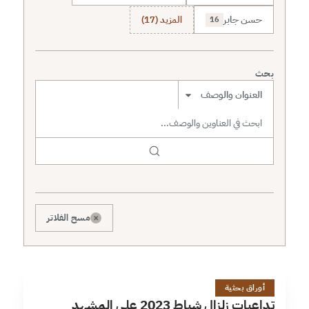
حسن جابر
المزيد (17)
16
بحث
نطاق البحث
×
مسح الفلاتر
ت
6 دقائق
أوراق بحثية
تداعيات زلزال شباط 2023 على المشهد