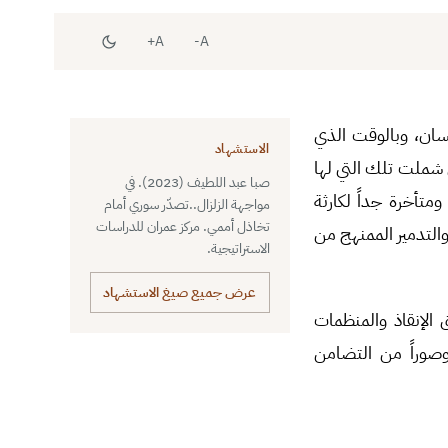
A+
A-
سان، وبالوقت الذي
الاستشهاد
 شملت تلك التي لها
صبا عبد اللطيف (2023). في
متأخرة جداً لكارثة
مواجهة الزلزال..تصدّر سوري أمام
تخاذل أممي. مركز عمران للدراسات
والتدمير الممنهج من
الاستراتيجية.
عرض جميع صيغ الاستشهاد
الإنقاذ والمنظمات
 وصوراً من التضامن