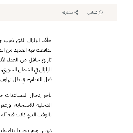
اقتباس
مشاركة
خلّف الزلزال الذي ضرب ج
تدافعت فيه العديد من الد
تاريخ حافل من العداء لأنق
الزلزال في الشمال السوري،
قبل النظام-، في ظل تهاون و
تأخر إدخال المساعدات حت
المحلية للاستجابة، ورغم 
بالوقت الذي كانت فيه آلة ا
دروس وعبر يجب البناء عليها