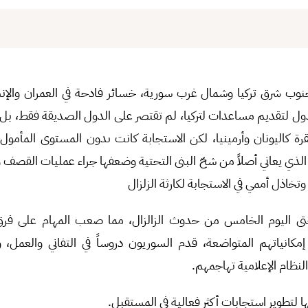
نوب شرق تركيا وشمال غرب سورية، خسائر فادحة في العمران والإن
ول لتقديم مساعدات لتركيا، لم تقتصر على الدول الصديقة فقط، بل
رة كاليونان وأرمينيا، لكن الاستجابة كانت ىدون المستوى المأمول و
 الذي يعاني أصلاً من شحّ البنى التحتية وضعفها جراء عمليات القصف 
تخاذل أممي في الاستجابة لكارثة الزلزال
ى اليوم الخامس من حدوث الزالزال، مما صعب المهام على فرق 
إمكانياتهم المتواضعة، قدم السوريون دروساً في التفاني والعمل،
لنظام الإعلامية تهاجمهم.
 لتطوير استجابات أكثر فعالية في المستقبل.