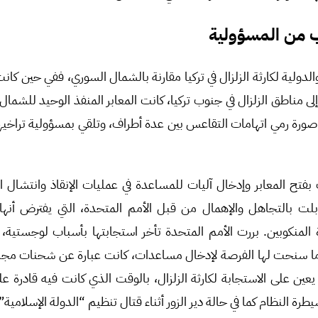
 من المسؤولية
الدولية لكارثة الزلزال في تركيا مقارنة بالشمال السوري، ففي حين كا
لى مناطق الزلزال في جنوب تركيا، كانت المعابر المنفذ الوحيد للشما
صورة رمي اتهامات التقاعس بين عدة أطراف، وتلقي بمسؤولية تراخيه
بفتح المعابر وإدخال آليات للمساعدة في عمليات الإنقاذ وانتشال
ها قوبلت بالتجاهل والإهمال من قبل الأمم المتحدة، التي يفترض أن
المنكوبين. بررت الأمم المتحدة تأخر استجابتها بأسباب لوجستية،
ما سنحت لها الفرصة لإدخال مساعدات، كانت عبارة عن شحنات مج
ا يعين على الاستجابة لكارثة الزلزال، بالوقت الذي كانت فيه قادرة
النظام كما في حالة دير الزور أثناء قتال تنظيم “الدولة الإسلامية”.