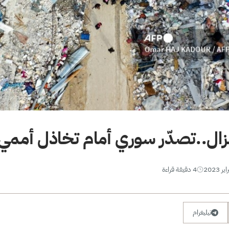
لزال..تصدّر سوري أمام تخاذل أممي
4 دقيقة قراءة
تيليغرام