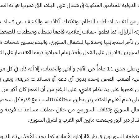
دولية للمناطق المنكوبة في شمال غربي البلاد، التي دمرتها قواته العس
يين لتفنيد ادعاءات النظام، وتفكيك أكاذيبه، والكشف عن فساد 
رثة الزلزال، كما نظموا حملات إعلامية قادها نشطاء ومنظمات للضغط 
 عن تأخر استجابتها وخذلانها للشمال السوري، والبدء بتسيير شحنات
لسوريين قادرين على الفعل وأخذ زمام المبادرة دونما الاقتصار على ال
ختاماً، عانى الشعب السوري على مدى 11 عاماً من الآلام والقهر والخيبات، إلا أنه ك
ة أصعب المحن وحده بدون أي دعم أو مساندات مزيفة، وبقي يقاو
 هجروا على يد نظام فاشي، على الرغم من أن العجز كان أكبر من أ
ى دعم أهلهم المتضررين بطرق مختلفة تتناسب مع قدرة كل شخص 
شمال السوري وتكاتف السوريين من خلال حملات مساعدات فردية و
ائر دير الزور وجمعت مابين آلم الغرب والشرق السوري.
تعلمه السوريون في طريقة إدارة الأزمات، كما يجب الأخذ بهذه الدر