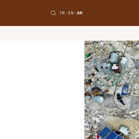
TR
EN
AR