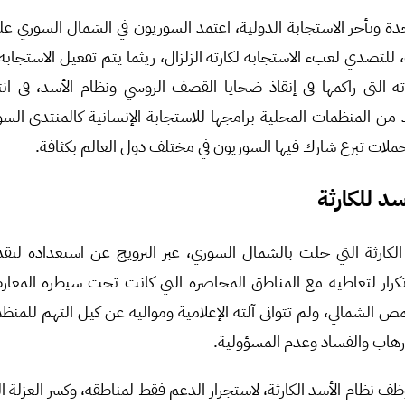
ة وتأخر الاستجابة الدولية، اعتمد السوريون في الشمال السوري عل
 للتصدي لعبء الاستجابة لكارثة الزلزال، ريثما يتم تفعيل الاستجاب
اته التي راكمها في إنقاذ ضحايا القصف الروسي ونظام الأسد، في ان
د من المنظمات المحلية برامجها للاستجابة الإنسانية كالمنتدى ال
ملات تبرع شارك فيها السوريون في مختلف دول العالم بكثافة.
د للكارثة
الكارثة التي حلت بالشمال السوري، عبر الترويج عن استعداده لت
رار لتعاطيه مع المناطق المحاصرة التي كانت تحت سيطرة المعارض
 الشمالي، ولم تتوانى آلته الإعلامية ومواليه عن كيل التهم للمنظم
لإرهاب والفساد وعدم المسؤولية.
 وظف نظام الأسد الكارثة، لاستجرار الدعم فقط لمناطقه، وكسر العزلة ا