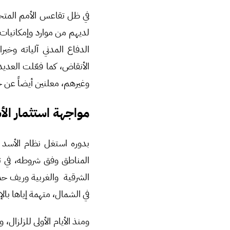
في ظل تقاعس الأمم المتحد
لديهم من موارد وإمكانيات،
الدفاع المدني آلياته وخبر
الأنقاض، كما فعّلت العدي
وغيرهم، معلنين أيضاً عن ح
مواجهة استثمار الأس
بدوره استغل نظام الأسد 
المناطق وفق شروطه، في تك
الشرقية والغربية وريف حمص
في الشمال، متهمة إياها با
ومنذ الأيام الأولى للزلزال،