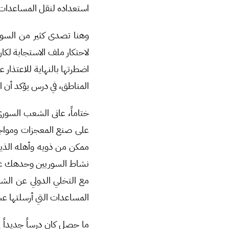
استعداده لنقل المساعدات ال
وهنا تصدى كثير من السور
لاحتكار ملف الاستجابة لكا
اضطرتها بالنهاية للاعتذار
المناطق، في درس يؤكد أن ا
على صنع المعجزات ومواجه
ممكن من ذويه وأهله الذين
نشاط السوريين وحدهك عل
مع التخلي الدولي عن ال
المساعدات التي أرسلتها عش
ما حصل كان درساً جديداً ي