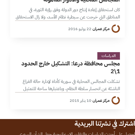
كان استحقاق إعادة إنتاج دور الدولة وفق رؤية الثورة، في
المناطق التي خرجت عن سيطرة نظام الأسد، ولا زال الاستحقاق
الأكثر تحدياً، مع ما تطلبه ذلك من تعزيز مشاركة المجتمع…
مركز عمران
·
22 يوليو 2016
م
2 دقائق
الدراسات
مجلس محافظة درعا: التشكيل خارج الحدود
1\2
تشكلت المجالس المحلية في سورية كأداة لإدارة حالة الفراغ
الناشئة عن انحسار سلطة النظام، وباعتبارها ساحة للتمثيل
والتنفيذ فقد تجاذبتها تيارات سياسية وقوى محلية وخارجية
مركز عمران
·
10 يناير 2015
لتمسي جزءاً من عملية التنافس…
اشترك في نشرتنا البريدية
احصل على أحدث الدراسات والتقارير الاستراتيجية حول الشأن السوري