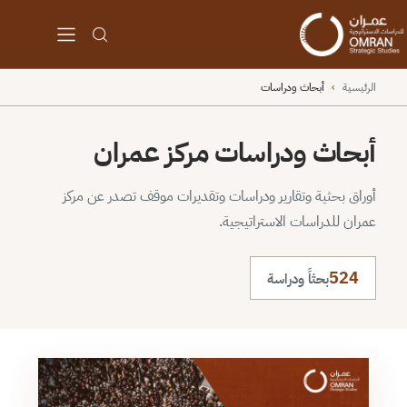
الرئيسية
›
أبحاث ودراسات
أبحاث ودراسات مركز عمران
أوراق بحثية وتقارير ودراسات وتقديرات موقف تصدر عن مركز
عمران للدراسات الاستراتيجية.
524
بحثاً ودراسة