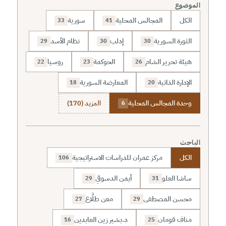
الموضوع
الكل
المجالس المحلية
سورية
33
41
الثورة السورية
إدلب
نظام الأسد
29
30
30
هيئة تحرير الشام
الحوكمة
روسيا
22
23
26
الإدارة الذاتية
المعارضة السورية
18
20
وحدة المجالس المحلية
المزيد (170)
6
الباحث
الكل
مركز عمران للدراسات الاستراتيجية
106
ساشا العلو
أيمن الدسوقي
29
31
محسن المصطفى
معن طلَّاع
27
29
مناف قومان
د.بشير زين العابدين
16
25