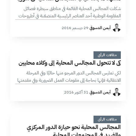
شكلت المجالس المحلية القائمة في مناطق سيطرة فصائل
المقاومة الوطنية أحد العناصر الرئيسية المتضمّنة في أطروحات
الحل السياسي المجمّد، وفي الترتيبات المرافقة لاتفاقيات
أيمن الدسوقي
·
29 ديسمبر 2016
التفاوض المحلي الجارية، إلا أن حضورها فيما…
ك
4 دقائق
مقالات الرأي
كي لا تتحول المجالس المحلية إلى وكلاء محليين
لكي تمارس المجالس الدور المرجو منها حاليًا وفي المرحلة
الانتقالية فإنها بحاجة إلى مقومات العمل الضرورية وفي مقدمتها
توفر التمويل واستقراره، فبقدر ما تتوافر للمجالس موارد مالية
أيمن الدسوقي
·
31 أكتوبر 2016
متنوعة ومستقرة، فإنها…
ا
7 دقائق
مقالات الرأي
المجالس المحلية نحو حيازة الدور المركزي
والفريد في المجتمعات المحلية