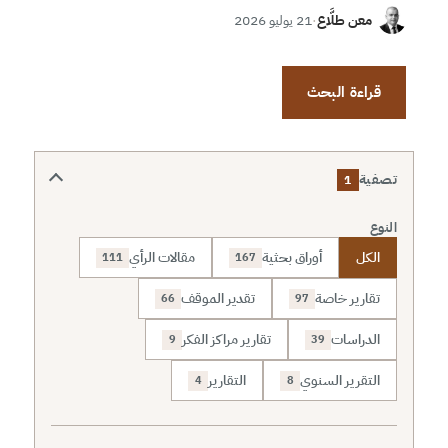
معن طلَّاع
·
21 يوليو 2026
قراءة البحث
تصفية
1
النوع
الكل
أوراق بحثية
مقالات الرأي
111
167
تقارير خاصة
تقدير الموقف
66
97
الدراسات
تقارير مراكز الفكر
9
39
التقرير السنوي
التقارير
4
8