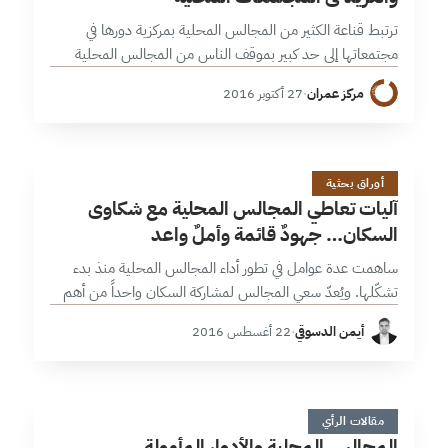
ترتبط قناعة الكثير من المجالس المحلية بمركزية دورها في
مجتمعاتها إلى حد كبير بموقف الناس من المجالس المحلية
والدور المركزي والفريد الذي تلعبه كون أن خياراتهم تجاه
مركز عمران
·
27 أكتوبر 2016
الاحتياجات التي تلبيها…
آ
14 دقائق
أوراق بحثية
آليات تعاطي المجالس المحلية مع شكاوى
السكان… جهودٌ قائمة وأملٌ واعد
ساهمت عدة عوامل في تطور أداء المجالس المحلية منذ بدء
تشكّلها. ويُعدّ سعي المجالس لمشاركة السكان واحداً من أهم
تلك العوامل، حيث تتضمن أنظمتها الداخلية حق السكان
أيمن الدسوقي
·
22 أغسطس 2016
بالشكاية على أداء…
ا
5 دقائق
مقالات الرأي
المجالس المحلية والأدوار المأمولة