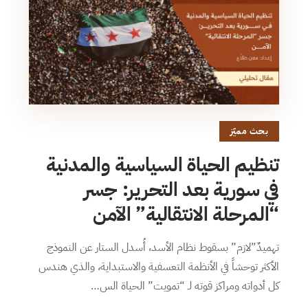
بحث مميّز
تنظيم الحياة السياسية والمدنية
في سورية بعد التحرير: جسر
“المرحلة الانتقالية” الآمن
تهميدٌ”لازم” بسقوط نظام الأسد، أُسدل الستار عن النموذج
الأكثر توحشاً في الأنظمة التعسفية والاستبداية، والذي هندس
كل أدواته ومراكز قوته لـ “تمويت” الحياة الس…