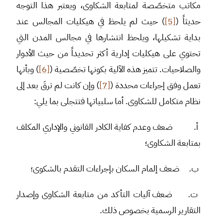
مكاتب متخصّصة لمتابعة الشكاوى، ويعتبر هذا التوجه
حديثاً (
[5]
) حيث لم يلحظ في هيكليات المجالس عند
بداية تشكيلها، ويلحظ انتشارها في مجالس المدن التي
تحتوي على هيكليات إدارية أكثر تحديداً من حيث الأدوار
والصلاحيات. تتميز هذه الآلية بكونها تخصّصية (
[6]
) وبأنها
تعمل وفق إجراءات محددة (
[7]
) وإن كانت لم ترقَ بعد إلى
نظام متكامل للشكاوى. أما سلبياتها فتتجلى بما يلي:
أ‌.
ضعف وعدم كفاية الكادر القانوني والإداري المكلف
بمتابعة الشكاوى؛
ب‌.
ضعف إلمام السكان بإجراءات التقدم بالشكوى؛
ت‌.
ضعف آليات التأكد من متابعة الشكاوى وإصدار
التقارير الرسمية بخصوص ذلك.