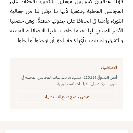
فإننا مطالبون كسوريين مؤمنين بالتغيير، بالحفاظ على
المجالس المحلية ودعمها لأنها ما تبقى لنا من جمالية
الثورة، وأملنا في الحفاظ على جذوتها متقدةً، وهي حصنها
الأخير المتبقي لها بعدما طغت عليها الفصائلية المقيتة
والتفرق ولم ينصت أيٌ لكلمة الحق أن توحدوا أو ارحلوا.
الاستشهاد
أيمن الدسوقي (2016). مشهد ما بعد غياب المجالس المحلية في
سوريا. مركز عمران للدراسات الاستراتيجية.
عرض جميع صيغ الاستشهاد