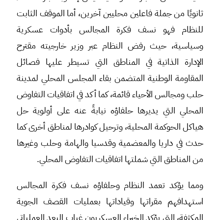
ثانويًا من جملة فاعلين محليين آخرين، أما الموقف الثابت
للنظام فهو نسف فكرة المجالس بأدوات عسكرية
وسياسية، حيث رفض النظام عبر وزير خارجيته مقترح
الإدارة الذاتية في المناطق التي تسيطر عليها فصائل
المقاومة الوطنية المتضمن بقاء المجلس المحلي لمدينة
حلب ومجالس الأحياء قائمة، كما أكد في اتفاقيات التفاوض
المحلي التي يديرها حلفاؤه نيابةً عنه على أولوية حل
هياكل الحوكمة المحلية، وترحيل كوادرها لمناطق أخرى كما
حدث في داريا والمعضمية وقدسيا والهامة وحلب وغيرها
من المناطق التي شملتها اتفاقيات التفاوض المحلي.
ومما يؤكد تعمد النظام وحلفاؤه نسف فكرة المجالس
استهدافهم مقراتها وقياداتها بعمليات القصف الجوية
المكثفة، التي يؤكد الخبراء العسكريون غياب البعد العملياتي