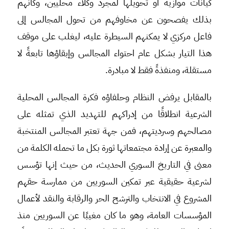
كيانات موازية أو تحويلها لمجرد وكلاء محليين، وكأنهم
بذلك يفصحون عن مخاوفهم من تحول المجالس إلى
فاعل مركزي لا يمكنهم السيطرة عليه، ليغلب على موقف
هذا التيار بشكل عام احتواء المجالس وإبقاؤها تابعةً لا
مستقلة، ومنفذةً فقط لا مبادرة.
بالمقابل يرفض النظام وحلفاؤه فكرة المجالس المحلية
الشرعية انطلاقًا من إدراكهم للتهديد الذي تمثله على
مصالحهم وسرديتهم، فمن جهة تعتبر المجالس المنتخبة
والمعبرة عن إرادة مجتمعاتها ثورة بكل ما تحمله الكلمة من
معنى في التاريخ السوري الحديث، من حيث إنها تؤسس
لشرعية حقيقية عبر تمكين السوريين من ممارسة حقهم
المشروع في الانتخاب والترشح الحر والرقابة والنقد لأعمال
المؤسسات العامة، وهو ما كان مغيبًا عن السوريين منذ