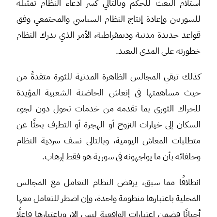
استلام البعث للحكم وبالتالي كسر ادعاء النظام تمثيلَه
للسوريين وإعادة إنتاج النظام السياسي والمجتمعي وفق
قواعد جديدة مدنية وديمقراطية، الأمر الذي يدرك النظام
خطورته على المدى البعيد.
كذلك تبقي المجالس الظاهرة المدنية للثورة متقدةً من
حيث مساهمتها في إنعاش الحاضنة الشعبية المؤيدة
للحراك الثوري بما تقدمه من خدمات تحول دون لجوء
السكان إلى خيارات النزوح أو الهجرة أو التطرف بحثًا عن
متطلبات المعاش اليومية، وبالتالي نسف سردية النظام
وحلفائه بأن ما يواجهونه في سورية هو فقط إرهاب.
انطلاقًا مما سبق، يرفض النظام التعامل مع المجالس
المحلية باعتبارها منظومة واحدة، وإن اضطر للتعامل معها
أحيانًا فضمن اعتبارات الواقعية ليس إلا، وباعتبارها فاعلًا