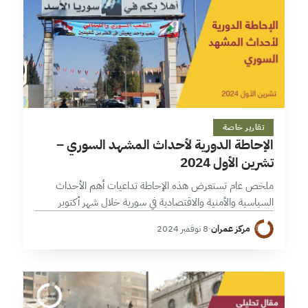
12 دقائق
تقارير خاصة
الإحاطة الدورية لأحداث المشهد السوري –
تشرين الأول 2024
ملخص عام تستعرض هذه الإحاطة تداعيات أهم الأحداث
السياسية والأمنية والاقتصادية في سورية خلال شهر أكتوبر
2024. على الصعيد السياسي، انعكست التوترات الإقليمية
مركز عمران
·
8 نوفمبر 2024
بشكل مباشر على الأوضاع في سورية، وسط…