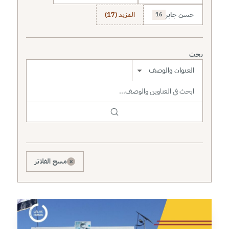
حسن جابر
المزيد (17)
16
بحث
نطاق البحث
×
مسح الفلاتر