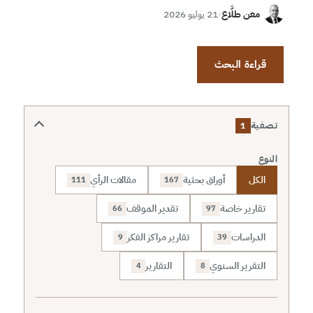
معن طلَّاع
·
21 يوليو 2026
قراءة البحث
تصفية
1
النوع
الكل
أوراق بحثية
مقالات الرأي
111
167
تقارير خاصة
تقدير الموقف
66
97
الدراسات
تقارير مراكز الفكر
9
39
التقرير السنوي
التقارير
4
8