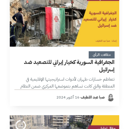
7 دقائق
مقالات الرأي
الجغرافية السورية كخيار إيراني للتصعيد ضد
إسرائيل
تتعاظم خسارات طهران لأدوات استراتيجيتها الإقليمية في
المنطقة والتي كانت تساهم بتموضعها المركزي ضمن النظام
الإقليمي، فالمواجهة غير المتكافئة في غزة المترافقة مع صمت
صبا عبد اللطيف
·
16 أكتوبر 2024
دولي مطبق، والضربة القاسية التي وجهتها…