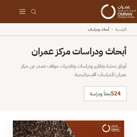
الرئيسية
›
أبحاث ودراسات
أبحاث ودراسات مركز عمران
أوراق بحثية وتقارير ودراسات وتقديرات موقف تصدر عن مركز
عمران للدراسات الاستراتيجية.
524
بحثاً ودراسة