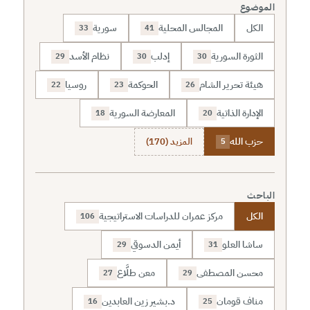
الموضوع
الكل
المجالس المحلية
سورية
33
41
الثورة السورية
إدلب
نظام الأسد
29
30
30
هيئة تحرير الشام
الحوكمة
روسيا
22
23
26
الإدارة الذاتية
المعارضة السورية
18
20
حزب الله
المزيد (170)
5
الباحث
الكل
مركز عمران للدراسات الاستراتيجية
106
ساشا العلو
أيمن الدسوقي
29
31
محسن المصطفى
معن طلَّاع
27
29
مناف قومان
د.بشير زين العابدين
16
25