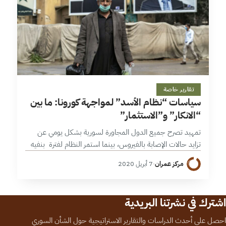
10 دقائق
تقارير خاصة
سياسات “نظام الأسد” لمواجهة كورونا: ما بين
“الانكار” و”الاستثمار”
تمهيد تصرح جميع الدول المجاورة لسورية بشكل يومي عن
تزايد حالات الإصابة بالفيروس، بينما استمر النظام لفترة بنفيه
بوجود إصابات ؛ نفي يدحضه من جهة أولى العديد من المصادر
مركز عمران
·
7 أبريل 2020
التي…
اشترك في نشرتنا البريدية
احصل على أحدث الدراسات والتقارير الاستراتيجية حول الشأن السوري