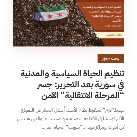
بحث مميّز
تنظيم الحياة السياسية والمدنية
في سورية بعد التحرير: جسر
“المرحلة الانتقالية” الآمن
تهميدٌ”لازم” بسقوط نظام الأسد، أُسدل الستار عن النموذج
الأكثر توحشاً في الأنظمة التعسفية والاستبداية، والذي هندس
كل أدواته ومراكز قوته لـ “تمويت” الحياة الس…