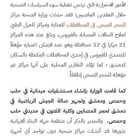
الأمور الاحترازية التي ترتجي تغطية سوء السياسات الصحية
خلال العقدين الماضيين؛ فقد حددت وزارة الصحة
مراكز
الحجر الصحي في المحافظات
للعناية ومراكز للعزل الطبي
لعلاج الحالات المصابة بالفيروس، وبلغ عدد هذه المراكز
21 مركزا في 12 محافظة وهو عدد لايمكن اعتباره مؤهلاً
للتصدي للفيروس في إحدى المحافظات المكتظة بالسكان
كدمشق ؛ كما تؤكد التقارير المحلية على أنها مراكز غير
مؤهلة للحجر الصحي إطلاقاً.
كما قامت الوزارة بإنشاء مستشفيات ميدانية في حلب
وحمص ودمشق وتجهيز صالة الجيش الرياضية في
دمشق لحجر المصابين وكلية الفنون في مدينتي حلب
وحمص.
والجدير بالذكر أن منظمة جهاد البناء الايرانية
بدورها قد أنشات مراكز صحية دون تواجد أي آجهزة