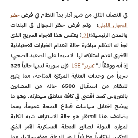
في النصف الثاني من شهر آذار بدأ النظام في فرض
حظر
التجول الليلي
؛
وتم فرض حظر التجوال في البلدات
والمدن الرئيسية؛
(
[2]
)
يعكس هذا الاجراء السريع الذي
لجأ له النظام مباشرة حالة انعدام الخيارات الاحتياطية
الأخرى لعدم امتلاكه لها لا سيما على الصعيد الصحي؛
إذ أنه ووفقاً
لـ”
تقرير” LSE
فإن سورية لديها حالياً 325
سريراً من وحدات العناية المركزة المتاحة، مما يتيح
للنظام من استقبال 6500 حالة من المصابين
بالفيروس كحد أقصى في كافة مناطق سيطرته. وهو ما
يوضح اختلال سياسات قطاع الصحة عموماً، ومما
يضاعف هذا الافتقار هو حالة الاستنزاف شبه الكلية
لموارد الدولة لصالح العجلة العسكرية الأمر الذي
انعكس ارتكاساً وظيفياً لبنى الدولة ومؤسساتها، مما