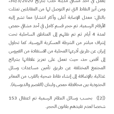
يعمل في أحد مشافي مدينة حلب بتاريخ 30/3/2020،
ومن أبرز النقاط التي تم التوصل لها من المقابلتين تمثلت
بالتالي: معدل الإصابة أعلى وأكثر انتشارا مما تشير إليه
الأرقام الرسمية. تم حجر قسم كامل في أحد مشافي حمص
لمدة 4 أيام ثم تم نقلهم إلى المناطق الساحلية تحت
إشراف مباشر من الشرطة العسكرية الروسية. كما تحاول
إيران عن طريق أذرعها المحلية من الاستفادة من الفيروس
إلى أقص حد، حيث تعمل على تعزيز علاقاتها بشرائح
المجتمع المختلفة عن طريق تأمين مساعدات وسلل
غذائيةـ بالإضافة إلى إنشاء نقاط صحية بالقرب من المعابر
الحدودية بين محافظة حمص ولبنان (القصير والدبوسية).
([2]) بحسب وسائل النظام الرسمية تم اعتقال 153
شخصا لعدم تقيدهم بقانون الحجر.