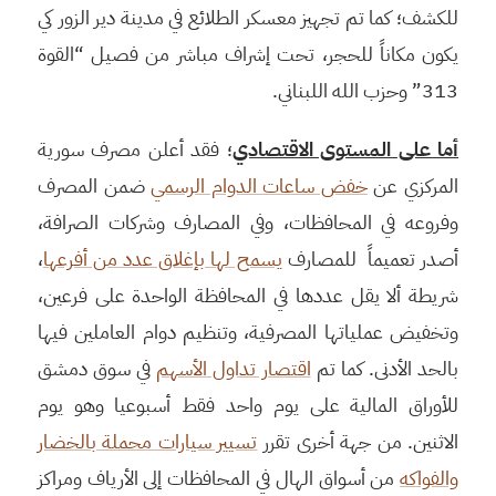
للكشف؛ كما تم تجهيز معسكر الطلائع في مدينة دير الزور كي
يكون مكاناً للحجر، تحت إشراف مباشر من فصيل “القوة
313” وحزب الله اللبناني.
أما على المستوى الاقتصادي
؛ فقد أعلن مصرف سورية
المركزي عن
خفض ساعات الدوام الرسمي
ضمن المصرف
وفروعه في المحافظات، وفي المصارف وشركات الصرافة،
أصدر تعميماً للمصارف
يسمح لها بإغلاق عدد من أفرعها
،
شريطة ألا يقل عددها في المحافظة الواحدة على فرعين،
وتخفيض عملياتها المصرفية، وتنظيم دوام العاملين فيها
بالحد الأدنى. كما تم
اقتصار تداول الأسهم
في سوق دمشق
للأوراق المالية على يوم واحد فقط أسبوعيا وهو يوم
الاثنين. من جهة أخرى تقرر
تسيير سيارات محملة بالخضار
والفواكه
من أسواق الهال في المحافظات إلى الأرياف ومراكز