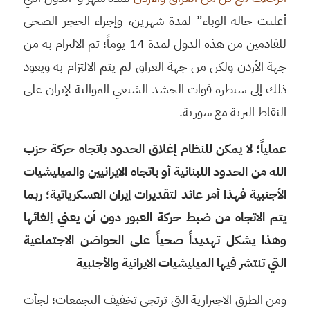
أعلنت حالة الوباء” لمدة شهرين، وإجراء الحجر الصحي
للقادمين من هذه الدول لمدة 14 يوماً؛ تم الالتزام به من
جهة الأردن ولكن من جهة العراق لم يتم الالتزام به ويعود
ذلك إلى سيطرة قوات الحشد الشيعي الموالية لإيران على
النقاط البرية مع سورية.
عملياً؛ لا يمكن للنظام إغلاق الحدود باتجاه حركة حزب
الله من الحدود اللبنانية أو باتجاه الايرانيين والميليشيات
الأجنبية فهذا أمر عائد لتقديرات إيران العسكرياتية؛ ربما
يتم الاتجاه من ضبط حركة العبور دون أن يعني إلغائها
وهذا يشكل تهديداً صحياً على الحواضن الاجتماعية
التي تنتشر فيها الميليشيات الايرانية والأجنبية
ومن الطرق الاجترازية التي ترتجي تخفيف التجمعات؛ لجأت