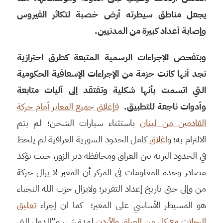
يجعل مناطق سيطرته أرض خصبة لتكاثر الفيروس
وإصابة أعداد كبيرة من المدنيين.
وبتفحص الإجراءات الرسمية المتبعة كطرق احترازية
نجد أنها كانت حزمة من الإجراءات الإسعافية الحكومية
التي اتسمت بأنها شكلية وتفتقد إلى آليات متابعة
وأدوات ناجعة للتطبيق.
فإغلاق جميع المعابر أمام حركة
القادمين من لبنان
باستثناء سيارات الشحن؛ لم يتم
الالتزام به؛ و
اغلاق
كامل الحدود السورية العراقية لم يلحظ
في الحدود البرية بين العراق ومحافظة دير الزور، حيث تؤكد
مصادر وحدة المعلومات في المركز أن المعبر لا يزال حركة
من وإلى حتى تاريخ إعداد التقرير؛ ولايزال حزب الله النجباء
هو المسيطر الأساسي على المعبر؛ كما ان إجراء
تعليق
الرحلات مع كل من العراق والأردن
لمدة شهر و”الدول التي