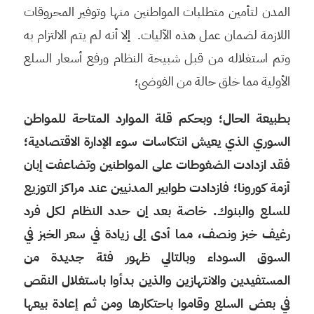
المدن لتأمين متطلبات المواطنين منها وتوفير المحروقات
اللازمة لضمان عمل هذه الآليات. إلا أنه لم يتم الالتزام به
وتم استغلاله من قبل شبيحة النظام ورفع أسعار السلع
الأولية مما خلق حالة من الفوضى؛
بطبيعة الحال؛ وبحكم قلة الموارد المتاحة للمواطن
السوري الذي يعيش انتكاسات سوء الإدارة الاقتصادية؛
فقد ازدادت الضغوطات على المواطنين وتضاعفت إبان
أزمة كورونا؛ فازدادت طوابير المدنيين عند مراكز التوزيع
للسلع والبنوك. خاصة بعد إن حدد النظام لكل فرد
رغيف خبز ونصف، مما أدى إلى زيادة في سعر الخبز في
السوق السوداء وبالتالي ظهور فئة جديدة من
المستفيدين والانتهازين والذين بدأوا باستغلال النقص
في بعض السلع وقاموا باحتكارها ومن ثم إعادة بيعها