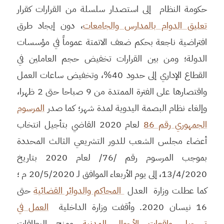
حكومة النظام إلى استصدار سلسلة من القرارات كقرار
تعليق الدوام بالمدارس والجامعات
، دون إيجاد طرق
افتراضية ناجعة بحكم ضعف الاتمتة عموماً في مؤسسات
الدولة؛ ومن بين القرارات تخفيض حجم العاملين في
القطاع الإداري إلى حدود 40%، وتخفيض ساعات العمل
واقتصارها على الفترة الممتدة من 9 صباحا حتى 2 ظهرا،
وإلغاء نظام البصمة اليدوية لمدة شهر؛ كما صدر
المرسوم
الجمهوري رقم 86
لعام 2020 القاضي بتأجيل انتخاب
أعضاء مجلس الشعب للدور التشريعي الثالث المحددة
بموجب المرسوم رقم /76/ لعام 2020 بتاريخ
13/4/2020، إلى يوم الأربعاء الموافق لـ 20/5/2020 م ؛
كما عطلت وزارة العدل
المحاكم والدوائر القضائية
حتى
16 نيسان 2020. وأقفت وزارة الداخلية
العمل في
تسجيل واقعات الأحوال المدنية
ومنح البطاقات