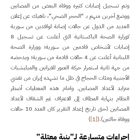
وتم تسجيل إصابات كثيرة ووفاة البعض من المصابين
ووضع آخرين منهم بـ “الحجر الصحي”، ناهيك عن إعلان
العديد من الدول عن حالات إصابة لوافدين من سورية
كوزارة الصحة الباكستانية التي أعلنت عن تسجيل 8
إصابات لأشخاص قادمين من سورية؛ ووزارة الصحة
اللبنانية أعلنت عن 4 حالات قادمة من سورية؛ ويدحضه
من جهة ثانية استمرار حركة العبور للايرانين والميليشيات
الأجنبية ومئات الحجاج في ظل ما تشهده إيران من تفشي
متزايد لأعداد المصابين. وامام هذه المعطيات أضطر
النظام بنهاية المطاف إلى الاعتراف غير الشفاف لأعداد
المصابين (حتى تاريخ إعداد التقرير كان العدد 10 حالات
ووفاة حالتين).(
[1]
)
إجراءات متسارعة لـ”بنية معتلة”