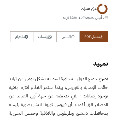
مركز عمران
7 أبريل 2020
10 دقيقة قراءة
تحميل PDF
اقتباس
واتساب
تيليغرام
تم
هيد
تصرح جميع الدول المجاورة لسورية بشكل يومي عن تزايد
حالات الإصابة بالفيروس، بينما استمر النظام لفترة بنفيه
بوجود إصابات ؛ نفي يدحضه من جهة أولى العديد من
المصادر التي أكدت أن فيروس كورونا انتشر بصورة رئيسة
بمحافظات دمشق وطرطوس واللاذقية وحمص السورية