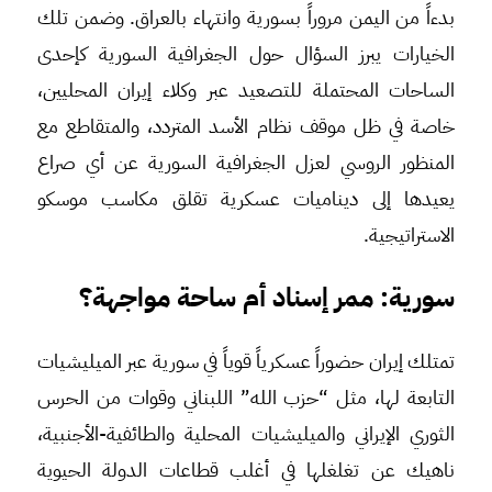
بدءاً من اليمن مروراً بسورية وانتهاء بالعراق. وضمن تلك
الخيارات يبرز السؤال حول الجغرافية السورية كإحدى
الساحات المحتملة للتصعيد عبر وكلاء إيران المحليين،
خاصة في ظل موقف نظام الأسد المتردد، والمتقاطع مع
المنظور الروسي لعزل الجغرافية السورية عن أي صراع
يعيدها إلى ديناميات عسكرية تقلق مكاسب موسكو
الاستراتيجية.
سورية: ممر إسناد أم ساحة مواجهة؟
تمتلك إيران حضوراً عسكرياً قوياً في سورية عبر الميليشيات
التابعة لها، مثل “حزب الله” اللبناني وقوات من الحرس
الثوري الإيراني والميليشيات المحلية والطائفية-الأجنبية،
ناهيك عن تغلغلها في أغلب قطاعات الدولة الحيوية