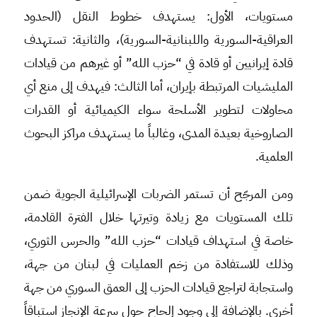
مستويات، الأول: يستهدف خطوط النقل (الحدود
العراقية-السورية واللبنانية-السورية)، والثانية: تستهدف
قادة إيرانيين أو قادة في “حزب الله” أو غيرهم من قيادات
المليشيات المرتبطة بإيران، أما الثالث: فيهدف إلى منع أي
محاولات لتطوير الأسلحة سواء الكيميائية أو القدرات
الصاروخية بعيدة المدى، وغالباً ما يستهدف مراكز البحوث
العلمية.
ومن المرجّح أن تستمر الضربات الإسرائيلية الجوية ضمن
تلك المستويات مع زيادة وتيرتها خلال الفترة القادمة،
خاصة في استهداف قيادات “حزب الله” والحرس الثوري،
وذلك للاستفادة من زخم العمليات في لبنان من جهة،
واستجابة لتراجع قيادات الحزب إلى العمق السوري من جهة
أخرى. بالإضافة إلى وجود إلحاح حول سرعة الإنجاز استباقاً