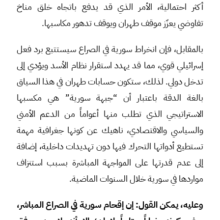
أكثر احتمالية، الأمر الذي قد يدفع باتجاه خلق مناخ
تفاوضي يعزّز موقف طهران ويوقف تدهور مكاسبها.
بالمقابل، فإن انخراط سورية في الصراع سيستتبع برد فعل
إسرائيلي قوي، مما قد يهدد استقرار نظام الأسد ويؤدي إلى
تدخل دولي. لذلك، ستكون حسابات طهران في هذا السياق
بالغة الدقة باعتبار أن “جبهة سورية” هي مكسبها
الاستراتيجي الذي تطلب منها أعواماً من الدعم الأمني
والسياسي والاقتصادي، ناهيك عن كونها جغرافية مهمة
تستطيع أدواتها التحرك فيها دون تهديدات داخلية، إضافة
إلى عدم قدرتها على المواجهة المباشرة بسبب استنزاف
مواردها في سورية خلال السنوات الماضية.
وعليه، يمكن القول: إن إقحام سورية في الصراع المباشر،