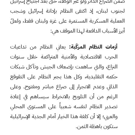
ضمن الصراع الدائر ولو عبر الوكلاء، حتى بعد اجتياح إسرائيل
لجنوب لبنان، إذ اكتفى النظام بإدانة إسرائيل وشجب
العملية العسكرية المستمرة على غزة ولبنان فقط، ولعلّ
أبرز الأسباب الدافعة لهذا الموقف هي:
أزمات النظام المركّبة:
يعاني النظام من تداعيات
الحرب الاقتصادية والأمنية المتراكمة خلال سنوات
النزاع، والتي ساهمت بإضعاف الجيش وتآكل شبكات
حكمه التقليدية، وكل هذا يجبر النظام على التقوقع
الذاتي وعدم الانجرار إلى صراع مباشر ومفتوح. وعلى
الرغم من أن التلويح بالانخراط سيساهم في إعادة
تصدير النظام لنفسه شعبياً على المستوى المحلي
والعربي؛ إلا أن كلفة هذا الخيار أمام الجدية الإسرائيلية
ستكون باهظة الثمن.