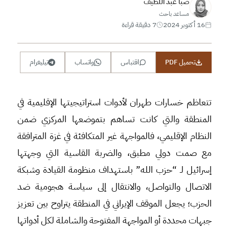
صبا عبد اللطيف
مساعد باحث
16 أكتوبر 2024
7 دقيقة قراءة
تحميل PDF
اقتباس
واتساب
تيليغرام
تتعاظم خسارات طهران لأدوات استراتيجيتها الإقليمية في
المنطقة والتي كانت تساهم بتموضعها المركزي ضمن
النظام الإقليمي، فالمواجهة غير المتكافئة في غزة المترافقة
مع صمت دولي مطبق، والضربة القاسية التي وجهتها
إسرائيل لـ “حزب الله” باستهداف منظومة القيادة وشبكة
الاتصال والتواصل، والانتقال إلى سياسة هجومية ضد
الحزب؛ يجعل الموقف الإيراني في المنطقة يتراوح بين تعزيز
جبهات محددة أو المواجهة المفتوحة والشاملة لكل أدواتها