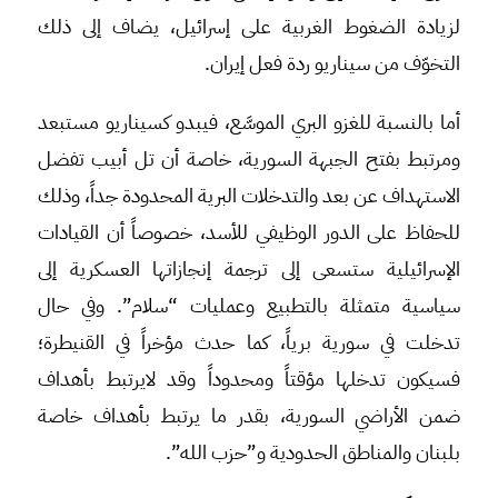
لزيادة الضغوط الغربية على إسرائيل، يضاف إلى ذلك
التخوّف من سيناريو ردة فعل إيران.
أما بالنسبة للغزو البري الموسَّع، فيبدو كسيناريو مستبعد
ومرتبط بفتح الجبهة السورية، خاصة أن تل أبيب تفضل
الاستهداف عن بعد والتدخلات البرية المحدودة جداً، وذلك
للحفاظ على الدور الوظيفي للأسد، خصوصاً أن القيادات
الإسرائيلية ستسعى إلى ترجمة إنجازاتها العسكرية إلى
سياسية متمثلة بالتطبيع وعمليات “سلام”. وفي حال
تدخلت في سورية برياً، كما حدث مؤخراً في القنيطرة؛
فسيكون تدخلها مؤقتاً ومحدوداً وقد لايرتبط بأهداف
ضمن الأراضي السورية، بقدر ما يرتبط بأهداف خاصة
بلبنان والمناطق الحدودية و”حزب الله”.