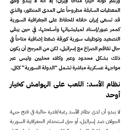
ورغم كونه خياراً متاحاً لإيران؛ إلا أنه لا يبدو وفق
المعطيات السابقة مطروحاً على المدى المنظور، والذي
قد تسعى إيران خلاله للحفاظ على الجغرافية السورية
كممر عبور/إسناد لميليشياتها وأسلحتها، في حين يبقى
التصعيد وتوظيف سورية كورقة ضغط إضافية متاحاً في
حال تفاقم الصراع مع إسرائيل، لكن من المرجح أن يكون
ذلك بشكل محدود وعبر وكلاء محليين وليس عبر
مواجهة عسكرية مباشرة تشمل “الدولة السورية” ككل.
نظام الأسد: اللعب على الهوامش كخيار
أوحد
لا يبدو أن لدى نظام الأسد رغبة/قدرة حالية في فتح جبهة
الجولان ضد إسرائيل، أو حتى استخدام الجغرافية السورية