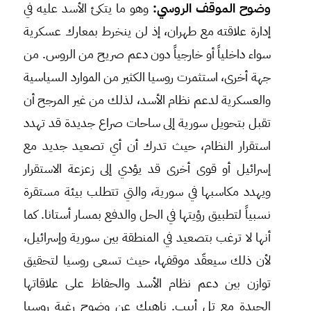
وضوح الموقف الروسي:
وهو ما يتكئ الأسد عليه في
إدارة علاقته مع طهران، إذ لن ينخرط بمعارك عسكرية
سواء داخلياً أو خارجياً دون دعم صريح من الروس. من
جهة أخرى، استثمرت روسيا الكثير من الموارد السياسية
والعسكرية لدعم نظام الأسد، لذلك من غير المرجح أن
تقبل بتحويل سورية إلى ساحات صراع جديدة قد تهدد
استقرار النظام، حيث تدرك أن أي تصعيد جديد مع
إسرائيل أو قوى أخرى قد يؤدي إلى زعزعة الاستقرار
ويهدد مكاسبها في سورية، والتي تتطلب بيئة مستقرة
نسبياً لتطبيق رؤيتها في الحل والدفع بمسار أستانا. كما
أنها لا ترغب بتصعيد في المنطقة بين سورية وإسرائيل،
لأن ذلك سيعقّد موقفها، حيث تسعى روسيا لتحقيق
توازن بين دعم نظام الأسد والحفاظ على علاقاتها
الجيدة مع تل أبيب. ناهيك عن وضوح رغبة روسيا