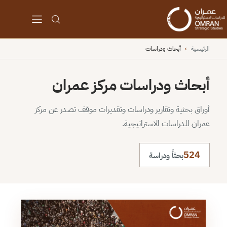
الرئيسية
›
أبحاث ودراسات
أبحاث ودراسات مركز عمران
أوراق بحثية وتقارير ودراسات وتقديرات موقف تصدر عن مركز
عمران للدراسات الاستراتيجية.
524
بحثاً ودراسة