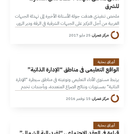
للشرق
ملخص تنفيذي هدفت جولة الأستانة الأخيرة إلى تهدئة الجبهات
الغربية من أجل التركيز على الجبهات الشرقية في الرقة ودير الزور،
حيث أن الأخيرة باتت أكثر أهمية للنظام وللروس من إدلب…
مركز عمران
·
25 مايو 2017
ا
21 دقائق
أوراق بحثية
الواقع التعليمي في مناطق “الإدارة الذاتية”
يرتبط مستوى الأداء التعليمي ونوعيته في مناطق سيطرة “الإدارة
الذاتية” بمستويات ونتائج الصراع المتعددة، وبأجندات تخدم
المشروع السياسي وأيديولوجياته، ويعتري هذه العملية إشكالات
مركز عمران
·
15 نوفمبر 2016
تقنية وفنية عدة، ويلحظ فيها عدم وضوح…
ق
22 دقائق
أوراق بحثية
قراءة في العقد الاجتماعي “لفيدرالية الشمال”