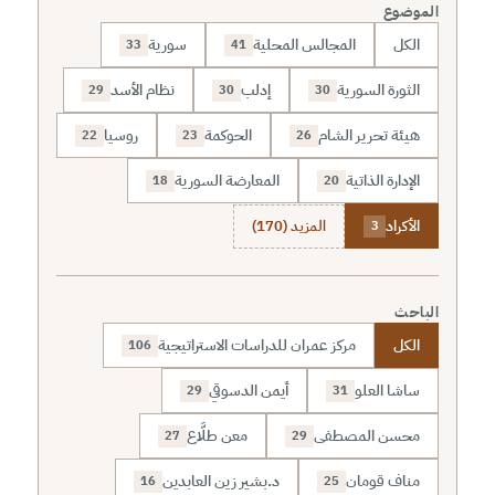
الموضوع
الكل
المجالس المحلية
سورية
33
41
الثورة السورية
إدلب
نظام الأسد
29
30
30
هيئة تحرير الشام
الحوكمة
روسيا
22
23
26
الإدارة الذاتية
المعارضة السورية
18
20
الأكراد
المزيد (170)
3
الباحث
الكل
مركز عمران للدراسات الاستراتيجية
106
ساشا العلو
أيمن الدسوقي
29
31
محسن المصطفى
معن طلَّاع
27
29
مناف قومان
د.بشير زين العابدين
16
25