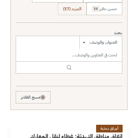
حسن جابر
المزيد (17)
16
بحث
نطاق البحث
×
مسح الفلاتر
ا
15 دقائق
أوراق بحثية
اتفاق مناطق التهدئة: غطاء لنقل المعارك