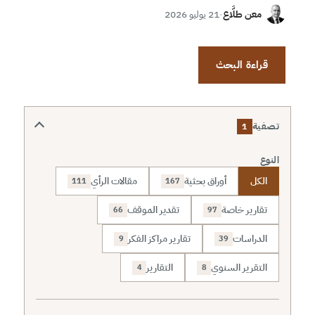
معن طلَّاع
·
21 يوليو 2026
قراءة البحث
تصفية
1
النوع
الكل
أوراق بحثية
مقالات الرأي
111
167
تقارير خاصة
تقدير الموقف
66
97
الدراسات
تقارير مراكز الفكر
9
39
التقرير السنوي
التقارير
4
8