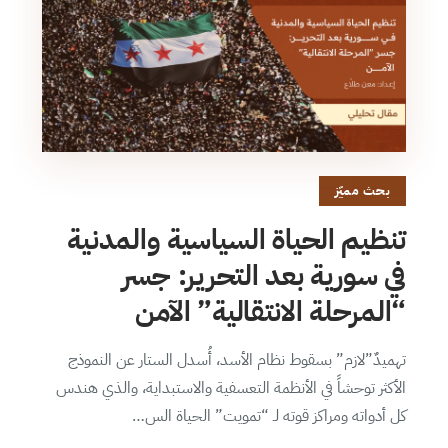
بحث مميّز
تنظيم الحياة السياسية والمدنية
في سورية بعد التحرير: جسر
“المرحلة الانتقالية” الآمن
تهميدٌ”لازم” بسقوط نظام الأسد، أُسدل الستار عن النموذج
الأكثر توحشاً في الأنظمة التعسفية والاستبداية، والذي هندس
كل أدواته ومراكز قوته لـ “تمويت” الحياة الس…