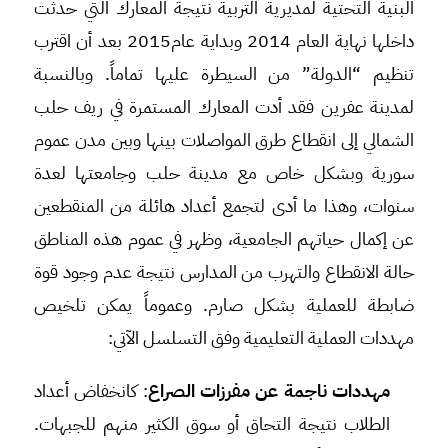
البنية التحتية لمديرية التربية نتيجة المعارك التي حدثت
داخلها نهاية العام 2014 وبداية عام2015 بعد أن اقترب
تنظيم “الدولة” من السيطرة عليها تماماً. وبالنسبة
لمدينة عفرين فقد أدت المعارك المستمرة في ريف حلب
الشمالي إلى انقطاع طرق المواصلات بينها وبين مدن عموم
سورية وبشكل خاص مع مدينة حلب وجامعتها لعدة
سنوات، وهذا ما أدى لتجمع أعداد هائلة من المنقطعين
عن إكمال حياتهم الجامعية، وظهر في عموم هذه المناطق
حالة الانقطاع والتهرب من المدارس نتيجة عدم وجود قوة
ضابطة للعملية بشكل صارم. وعموماً يمكن تلخيص
مهددات العملية التعليمية وفق التسلسل الآتي:
مهددات ناجمة عن مفرزات الصراع
: كانخفاض أعداد
الطلاب نتيجة التحاق أو سوق الكثير منهم للجبهات.