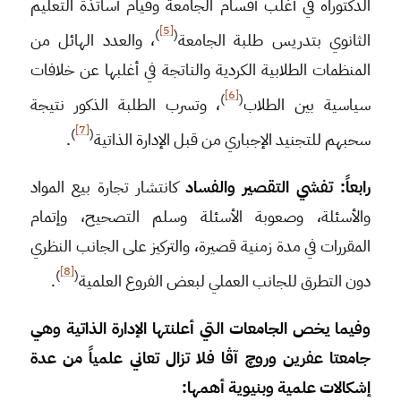
الدكتوراه في أغلب أقسام الجامعة وقيام أساتذة التعليم
[5]
)
(
الثانوي بتدريس طلبة الجامعة
، والعدد الهائل من
المنظمات الطلابية الكردية والناتجة في أغلبها عن خلافات
[6]
)
(
سياسية بين الطلاب
، وتسرب الطلبة الذكور نتيجة
[7]
)
(
سحبهم للتجنيد الإجباري من قبل الإدارة الذاتية
.
رابعاً: تفشي التقصير والفساد
كانتشار تجارة بيع المواد
والأسئلة، وصعوبة الأسئلة وسلم التصحيح، وإتمام
المقررات في مدة زمنية قصيرة، والتركيز على الجانب النظري
[8]
)
(
دون التطرق للجانب العملي لبعض الفروع العلمية
.
وفيما يخص الجامعات التي أعلنتها الإدارة الذاتية وهي
جامعتا عفرين وروچ آڨا
فلا تزال تعاني علمياً من عدة
إشكالات علمية وبنيوية أهمها: