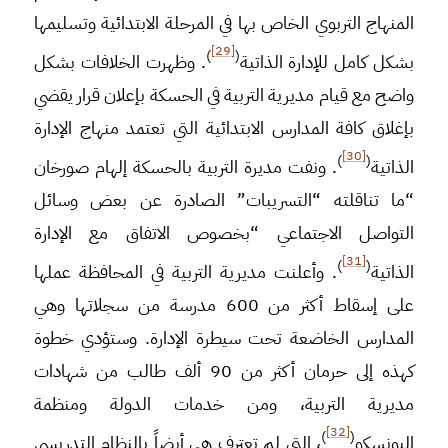
المنهاج التربوي الخاص بها في المرحلة الابتدائية وتسليمها
[29]
)
(
بشكل كامل للإدارة الذاتية
. وظهرت الخلافات بشكل
واضح مع قيام مديرية التربية في الحسكة بإعلان قرار يقضي
بإغلاق كافة المدارس الابتدائية التي تعتمد منهاج الإدارة
[30]
)
(
الذاتية
. ونفت مديرة التربية بالحسكة إلهام صورخان
“ما تناقلته “التسريبات” الصادرة عن بعض وسائل
التواصل الاجتماعي “بخصوص الاتفاق مع الإدارة
[31]
)
(
الذاتية
. وأعلنت مديرية التربية في المحافظة عملها
على إسقاط أكثر من 600 مدرسة من سجلاتها وهي
المدارس الخاضعة تحت سيطرة الإدارة. وستؤدي خطوة
كهذه إلى حرمان أكثر من 90 ألف طالب من شهادات
مديرية التربية، ومن خدمات الدولة ومنظمة
[32]
)
(
اليونسكو
، التي لم تعترف هي أيضاً بالنظام التدريسي