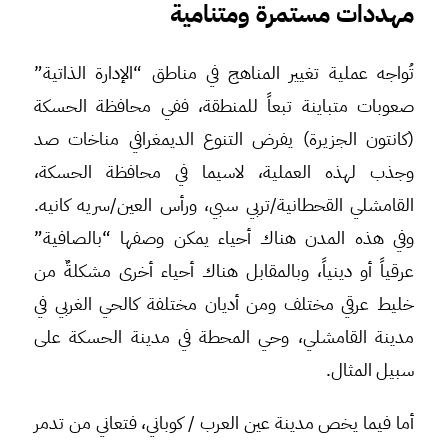
مهددات مستمرة ومتنامية
تُواجه عملية تغيير المناهج في مناطق “الإدارة الذاتية”
صعوبات متباينة تبعاً للمنطقة، ففي محافظة الحسكة
(كانتون الجزيرة) يفرض التنوع الديمغرافي مناخات صد
وجذب لهذه العملية، لاسيما في محافظة الحسكة،
القامشلي القحطانية/تربي سبي، ورأس العين/سريه كانيه.
وفي هذه المدن هناك أحياء يمكن وصفها “بالصافية”
عرقياً أو دينياً، وبالمقابل هناك أحياء أخرى مشكلةٌ من
خليط عرقي مختلف ومن أديان مختلفة كالحي الغربي في
مدينة القامشلي، وحي المحطة في مدينة الحسكة على
سبيل المثال.
أما فيما يخص مدينة عين العرب / كوباني، فتعاني من تدمر