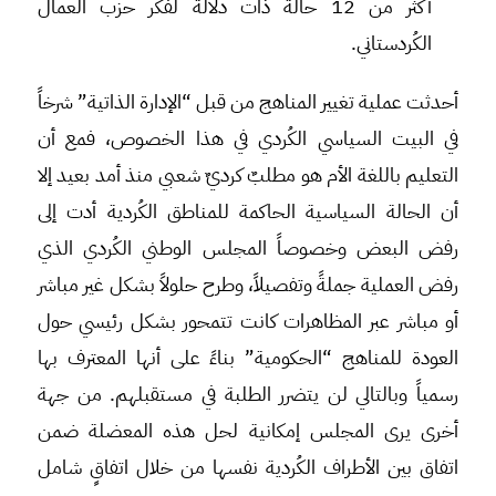
أكثر من 12 حالة ذات دلالة لفكر حزب العمال
الكُردستاني.
أحدثت عملية تغيير المناهج من قبل “الإدارة الذاتية” شرخاً
في البيت السياسي الكُردي في هذا الخصوص، فمع أن
التعليم باللغة الأم هو مطلبٌ كرديٌ شعبي منذ أمد بعيد إلا
أن الحالة السياسية الحاكمة للمناطق الكُردية أدت إلى
رفض البعض وخصوصاً المجلس الوطني الكُردي الذي
رفض العملية جملةً وتفصيلاً، وطرح حلولاً بشكل غير مباشر
أو مباشر عبر المظاهرات كانت تتمحور بشكل رئيسي حول
العودة للمناهج “الحكومية” بناءً على أنها المعترف بها
رسمياً وبالتالي لن يتضرر الطلبة في مستقبلهم. من جهة
أخرى يرى المجلس إمكانية لحل هذه المعضلة ضمن
اتفاق بين الأطراف الكُردية نفسها من خلال اتفاقٍ شامل