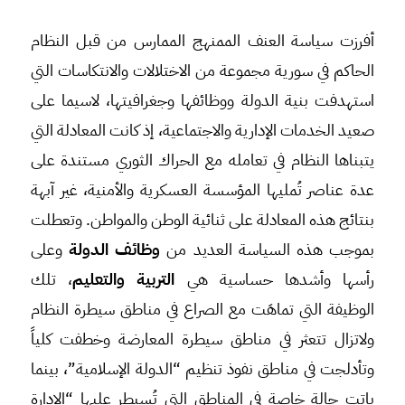
أفرزت سياسة العنف الممنهج الممارس من قبل النظام
الحاكم في سورية مجموعة من الاختلالات والانتكاسات التي
استهدفت بنية الدولة ووظائفها وجغرافيتها، لاسيما على
صعيد الخدمات الإدارية والاجتماعية، إذ كانت المعادلة التي
يتبناها النظام في تعامله مع الحراك الثوري مستندة على
عدة عناصر تُمليها المؤسسة العسكرية والأمنية، غير آبهة
بنتائج هذه المعادلة على ثنائية الوطن والمواطن. وتعطلت
بموجب هذه السياسة العديد من
وظائف الدولة
وعلى
رأسها وأشدها حساسية هي
التربية والتعليم
، تلك
الوظيفة التي تماهَت مع الصراع في مناطق سيطرة النظام
ولاتزال تتعثر في مناطق سيطرة المعارضة وخطفت كلياً
وتأدلجت في مناطق نفوذ تنظيم “الدولة الإسلامية”، بينما
باتت حالة خاصة في المناطق التي تُسيطر عليها “الإدارة