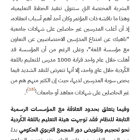
البشرية المختصة التي ستتولى تنفيذ الخطط التعليمية،
وهذا ما ناقشه ذات المؤتمر وكان أحد أهم أسباب انعقاده،
إذ أن أغلب المدرسين غير حاصلين على شهادات جامعية
“ناهيك عن امتناع المدرّسين الاختصاصيين عن التعاون
مع مؤسسة اللغة”، وعلى الرغم من أن المؤسسة قد
أهلت خلال عام واحد قرابة 1000 مدرس للتعليم باللغة
الكُردية خلال عامٍ واحد، إلا أنها تتعرض للنقد الشديد فيما
يخص سوية المدرسين لديها، حيث إن الكثير منهم هم من
[18]
)
(
غير الحاصلين على شهادات معاهد أو جامعات
.
وفيما يتعلق بحدود العلاقة مع المؤسسات الرسمية
التابعة للنظام فقد توجهت هيئة التعليم باللغة الكُردية
نحو تحجيم وتقويض دور المجمع التربوي الحكومي
بدءً
من الشهر الثامن من ذات العام. وتم تعميم المناهج