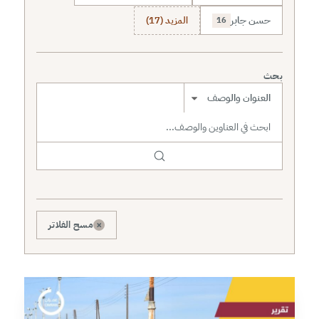
حسن جابر
المزيد (17)
16
بحث
نطاق البحث
×
مسح الفلاتر