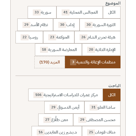
الموضوع
الكل
المجالس المحلية
سورية
33
41
الثورة السورية
إدلب
نظام الأسد
29
30
30
هيئة تحرير الشام
الحوكمة
روسيا
22
23
26
الإدارة الذاتية
المعارضة السورية
18
20
منظمات الإغاثة والتنمية
المزيد (170)
3
الباحث
الكل
مركز عمران للدراسات الاستراتيجية
106
ساشا العلو
أيمن الدسوقي
29
31
محسن المصطفى
معن طلَّاع
27
29
مناف قومان
د.بشير زين العابدين
16
25