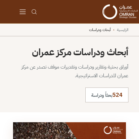
الرئيسية
›
أبحاث ودراسات
أبحاث ودراسات مركز عمران
أوراق بحثية وتقارير ودراسات وتقديرات موقف تصدر عن مركز
عمران للدراسات الاستراتيجية.
524
بحثاً ودراسة