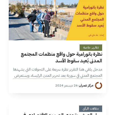
14 دقائق
تقارير خاصة
نظرة بانورامية حول واقع منظمات المجتمع
المدني بُعيد سقوط الأسد
مدخل يلقي هذا التقرير نظرة سريعة على التحولات التي يشهدها
المجتمع المدني في سورية بعد تحرير المدن الرئيسة، ويستعرض
دور المنظمات المحلية والدولية في تقديم الإغاثة وضمان
مركز عمران
·
26 ديسمبر 2024
استدامة الخدمات وسط…
س
5 دقائق
مقالات الرأي