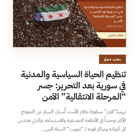
بحث مميّز
تنظيم الحياة السياسية والمدنية
في سورية بعد التحرير: جسر
“المرحلة الانتقالية” الآمن
تهميدٌ”لازم” بسقوط نظام الأسد، أُسدل الستار عن النموذج
الأكثر توحشاً في الأنظمة التعسفية والاستبداية، والذي هندس
كل أدواته ومراكز قوته لـ “تمويت” الحياة الس…