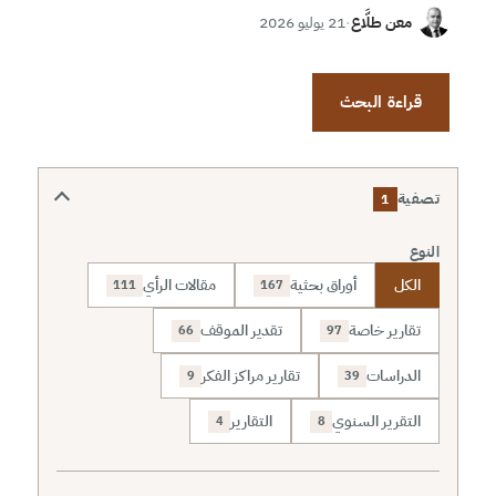
معن طلَّاع
·
21 يوليو 2026
قراءة البحث
تصفية
1
النوع
الكل
أوراق بحثية
مقالات الرأي
111
167
تقارير خاصة
تقدير الموقف
66
97
الدراسات
تقارير مراكز الفكر
9
39
التقرير السنوي
التقارير
4
8