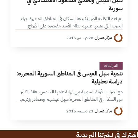
سبل العيش وتحدي الصمود الاقتصادي في
سورية
لم تعد التكلفة التي يتكبدها السكان في المناطق المحررة جراء
الحرب التي يشنها عليهم نظام الأسد مقتصرة على الأرواح
والممتلكات، بل أنها امتدت لتشمل سبل كسب عيشهم
مركز عمران
·
28 ديسمبر 2015
ومستقبل الناجين منهم.…
ت
1 دقائق
الدراسات
تنمية سبل العيش في المناطق السورية المحررة:
دراسة تحليلية
مع اقتراب الأزمة السورية من نهاية عامها الخامس، فقدَ الكثير
من السكان في المناطق المحررة سبل عيشهم ومصادر رزقهم،
مما أسهم في الارتفاع الكبير لمعدلات الفقر والبطالة وتزايد
مركز عمران
·
23 ديسمبر 2015
الاعتماد على…
اشترك في نشرتنا البريدية