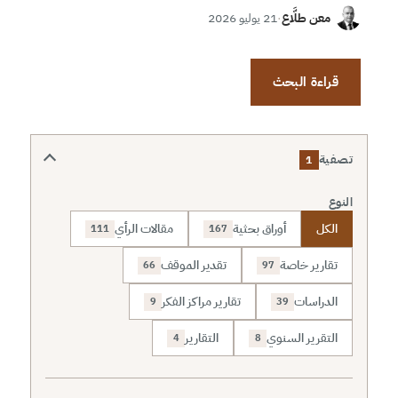
معن طلَّاع
·
21 يوليو 2026
قراءة البحث
تصفية
1
النوع
الكل
أوراق بحثية
مقالات الرأي
111
167
تقارير خاصة
تقدير الموقف
66
97
الدراسات
تقارير مراكز الفكر
9
39
التقرير السنوي
التقارير
4
8