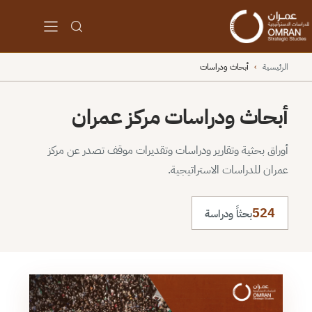
الرئيسية
›
أبحاث ودراسات
أبحاث ودراسات مركز عمران
أوراق بحثية وتقارير ودراسات وتقديرات موقف تصدر عن مركز
عمران للدراسات الاستراتيجية.
524
بحثاً ودراسة