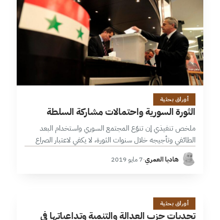
36 دقائق
أوراق بحثية
الثورة السورية واحتمالات مشاركة السلطة
ملخص تنفيذي إن تنوّع المجتمع السوري واستخدام البعد
الطائفي وتأجيجه خلال سنوات الثورة، لا يكفي لاعتبار الصراع
السوري “صراع هويّات” وإغفال المسبّبات الجذرية للصراع من
هاديا العمري
·
7 مايو 2019
مطالب شعبية باستعادة الحريات والقضاء…
ت
1 دقائق
أوراق بحثية
تحديات حزب العدالة والتنمية وتداعياتها في