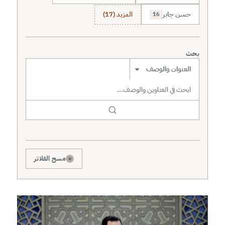
حسن جابر
المزيد (17)
16
بحث
نطاق البحث
×
مسح الفلاتر