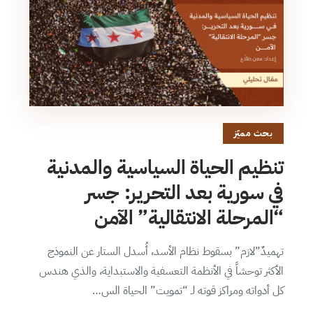
بحث مميّز
تنظيم الحياة السياسية والمدنية
في سورية بعد التحرير: جسر
“المرحلة الانتقالية” الآمن
تهميدٌ”لازم” بسقوط نظام الأسد، أُسدل الستار عن النموذج
الأكثر توحشاً في الأنظمة التعسفية والاستبداية، والذي هندس
كل أدواته ومراكز قوته لـ “تمويت” الحياة الس…