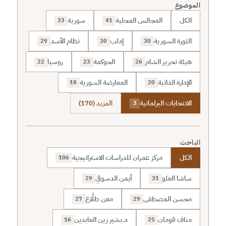
الموضوع
الكل
المجالس المحلية
سورية
33
41
الثورة السورية
إدلب
نظام الأسد
29
30
30
هيئة تحرير الشام
الحوكمة
روسيا
22
23
26
الإدارة الذاتية
المعارضة السورية
18
20
الانتخابات البرلمانية
المزيد (170)
3
الباحث
الكل
مركز عمران للدراسات الاستراتيجية
106
ساشا العلو
أيمن الدسوقي
29
31
محسن المصطفى
معن طلَّاع
27
29
مناف قومان
د.بشير زين العابدين
16
25