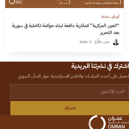
أوراق بحثية
“العين المركزية” كمقاربة دافعة لبناء حوكمة تكاملية في سورية
بعد التحرير
معن طلَّاع · 2 دقيقة
اشترك في نشرتنا البريدية
احصل على أحدث الدراسات والتقارير الاستراتيجية حول الشأن السوري
لبريد الإلكتروني
اشتراك