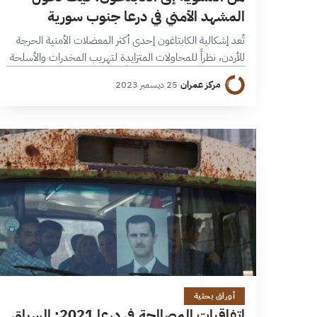
المشهد الأمني في درعا جنوب سورية
تُعد إشكالية الكابتاغون إحدى أكثر المعضلات الأمنية الحرجة
للأردن، نظراً للمحاولات المتزايدة لتهريب المخدرات والأسلحة
عبر حدوده التي أصبحت تهديداً للأمن الوطني الأردني
مركز عمران
·
25 ديسمبر 2023
وفق ورقة التقدير الرسمية، بالإضافة إلى عدم نجاعة الآليات
الحالية…
12 دقائق
أوراق بحثية
اتفاقيات المصالحة في درعا 2021: السياق