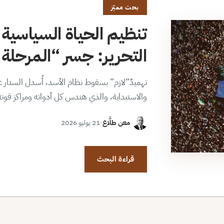
بحث مميّز
تنظيم الحياة السياسية 
التحرير: جسر “المرحلة ا
تهميدٌ”لازم” بسقوط نظام الأسد، أُسدل الستار عن
والاستبداية، والذي هندس كل أدواته ومراكز قوت
معن طلَّاع
·
21 يوليو 2026
قراءة البحث