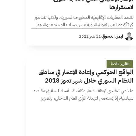
لاستقرارها
تتعدد المقاربات الإقليمية المطروحة لسورية، ولكنها تتقاطع
في تأكيدها على تقوية الدولة على حساب المجتمع، والدمج
الإقليمي كمدخل لإعادة الاستقرار لسورية، في حين أن المراد
أيمن الدسوقي
·
11 يناير 2022
إطار إقليمي يصون الدولة، ولا…
ا
28 دقائق
تقارير خاصة
الواقع الحوكمي وإعادة الإعمار في مناطق
النظام السوري خلال شهر تموز 2018
ملخص تنفيذي يُوظف شعار مكافحة الفساد لتحقيق مقاصد
سياسية، إذ يُستخدم لتهدئة الرأي العام الداخلي، ولتعزيز
موقف الحكومة أمام دعوات تغييرها، وكذريعة لتصفية
الحسابات بين مراكز القوى داخل النظام. تظهر…