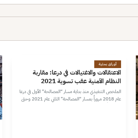
ا
18 دقائق
أوراق بحثية
الاعتقالات والاغتيالات في درعا: مقاربة
النظام الأمنية عقب تسوية 2021
الملخص التنفيذي منذ بداية مسار “المصالحة” الأول في درعا
عام 2018 مروراً بمسار “المصالحة” الثاني عام 2021 وحتى
الآن، شكَّل هذا النموذج حالة إشكالية في ذاته، لا سيما بعد
مرور…