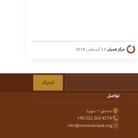
مركز عمران
·
13 أغسطس 2018
اشتراك
تواصل
دمشق — سوريا
+90 212 263 4174
info@omrandirasat.org