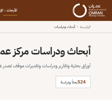
الأبحاث
ال
الرئيسية
أبحاث ودراسات
›
أبحاث ودراسات مركز عم
أوراق بحثية وتقارير ودراسات وتقديرات موقف تصدر عن 
524
بحثاً ودراسة