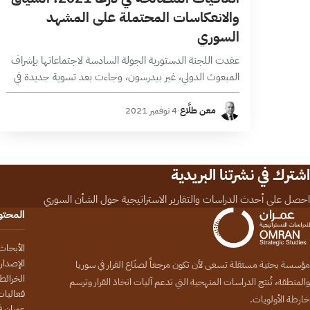
والانعكاسات المحتملة على المشهد
السوري
عقدت اللجنة الدستورية الجولة السادسة لاجتماعاتها بإشراف
المبعوث الدولي، غير بيدرسون، وجاءت بعد تسوية جديدة في
درعا. هذه المحافظة التي لم تغب عن واجهة الأحداث في
سوريا منذ بدء الثورة…
معن طلَّاع
·
4 نوفمبر 2021
اشترك في نشرتنا البريدية
احصل على أحدث الدراسات والتقارير الاستراتيجية حول الشأن السوري
المحت
الأبحاث
الإصدار
مؤسسة بحثية مستقلة تسعى لأن تكون مرجعاً لصنّاع القرار في سوريا
الخرائط
والمنطقة، تُنتج الدراسات المنهجية التي تدعم آليات اتخاذ القرار وترسم
فعاليات
خارطة الأولويات.
عمران في