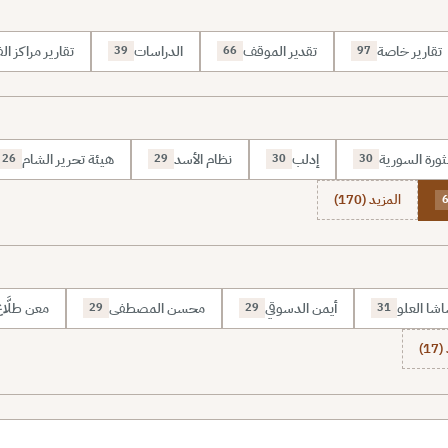
تقارير خاصة
تقدير الموقف
الدراسات
تقارير مراكز الف
39
66
97
ثورة السورية
إدلب
نظام الأسد
هيئة تحرير الشام
26
29
30
30
المزيد (170)
شا العلو
أيمن الدسوقي
محسن المصطفى
معن طلَّا
29
29
31
1)