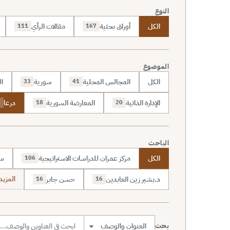
النوع
الكل
أوراق بحثية
مقالات الرأي
111
167
الموضوع
الكل
المجالس المحلية
سورية
ال
33
41
الإدارة الذاتية
المعارضة السورية
درعا
6
18
20
الباحث
الكل
مركز عمران للدراسات الاستراتيجية
سا
106
د.بشير زين العابدين
حسن جابر
المزيد (7
16
16
بحث