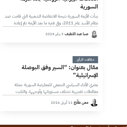
السورية
بدأت الأزمة السورية نتيجة الانتفاضة الشعبية التي قامت ضد
نظام الأسد عام 2011، وفي فترة ما بعد الأزمة تمّ إعادة
تشكيل العديد من العلاقات الدولية ومن أهم هذه العلاقات،
صبا عبد اللطيف
·
3 يناير 2024
هي…
م
4 دقائق
مقالات الرأي
مقال بعنوان: “السير وفق البوصلة
الإسرائيلية”
يعتري الأداء السياسي الجمعي للمعارضة السورية جملة
مغالطات تقديرية تختلف مستوياتها وأوجهها، والثابت
المستمر هو التموضع السلبي والمتأخر في الذهنية المحلية
معن طلَّاع
·
11 أبريل 2016
والإقليمية والدولية، ولعلّ أهمها اضمحلال المنطق الدولتي في
السلوكيات…