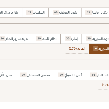
تقارير خاصة
تقدير الموقف
الدراسات
تقارير مراكز الف
39
66
97
ثورة السورية
إدلب
نظام الأسد
هيئة تحرير الشام
26
29
30
30
 السورية
المزيد (170)
6
شا العلو
أيمن الدسوقي
محسن المصطفى
معن طلَّا
29
29
31
1)