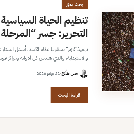
بحث مميّز
تنظيم الحياة السياسية 
التحرير: جسر “المرحلة ا
تهميدٌ”لازم” بسقوط نظام الأسد، أُسدل الستار عن
والاستبداية، والذي هندس كل أدواته ومراكز قوت
معن طلَّاع
·
21 يوليو 2026
قراءة البحث