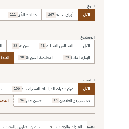
النوع
الكل
أوراق بحثية
مقالات الرأي
111
167
الموضوع
الكل
المجالس المحلية
سورية
ال
33
41
الإدارة الذاتية
المعارضة السورية
الأزمة
18
20
الباحث
الكل
مركز عمران للدراسات الاستراتيجية
سا
106
د.بشير زين العابدين
حسن جابر
المزيد (7
16
16
بحث