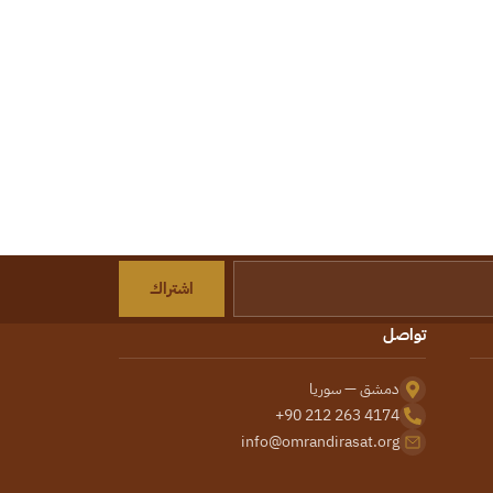
اشتراك
تواصل
دمشق — سوريا
+90 212 263 4174
info@omrandirasat.org