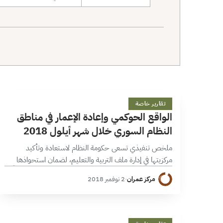
نطاق البحث
ا
32 دقائق
تقارير خاصة
الواقع الحوكمي وإعادة الإعمار في مناطق
النظام السوري خلال شهر أيلول 2018
ملخص تنفيذي تسعى حكومة النظام لاستعادة وتأكيد
مركزيتها في إدارة ملف التربية والتعليم، لضمان استحواذها
على الدعم الأممي ونشر توجهاتها، وفي مسعاها تواجه تحدياً في
مركز عمران
·
2 نوفمبر 2018
مناطق الإدارة الذاتية، في حين…
28 دقائق