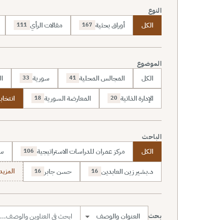
النوع
الكل
أوراق بحثية
مقالات الرأي
111
167
الموضوع
الكل
المجالس المحلية
سورية
ال
33
41
الإدارة الذاتية
المعارضة السورية
انتخاب
18
20
الباحث
الكل
مركز عمران للدراسات الاستراتيجية
سا
106
د.بشير زين العابدين
حسن جابر
المزيد (7
16
16
بحث