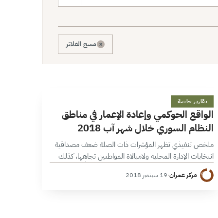
×
مسح الفلاتر
ا
21 دقائق
تقارير خاصة
الواقع الحوكمي وإعادة الإعمار في مناطق
النظام السوري خلال شهر آب 2018
ملخص تنفيذي تظهر المؤشرات ذات الصلة ضعف مصداقية
انتخابات الإدارة المحلية ولامبالاة المواطنين تجاهها، كذلك
تفرد حزب البعث بالحصة الأكبر من المقاعد بعيداً عن حلفائه
مركز عمران
·
19 سبتمبر 2018
في الجبهة الوطنية. شكل ملف…