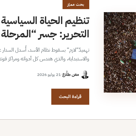
بحث مميّز
تنظيم الحياة السياسية 
التحرير: جسر “المرحلة ا
تهميدٌ”لازم” بسقوط نظام الأسد، أُسدل الستار عن
والاستبداية، والذي هندس كل أدواته ومراكز قوت
معن طلَّاع
·
21 يوليو 2026
قراءة البحث