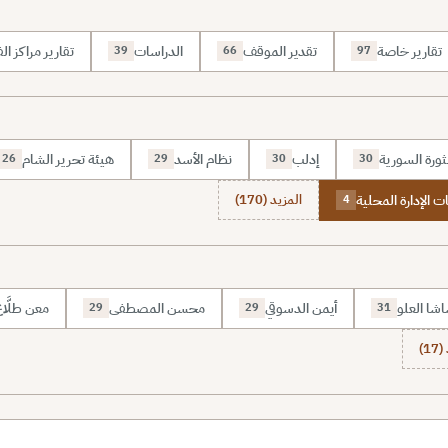
تقارير خاصة
تقدير الموقف
الدراسات
تقارير مراكز الف
39
66
97
ثورة السورية
إدلب
نظام الأسد
هيئة تحرير الشام
26
29
30
30
ات الإدارة المحلية
المزيد (170)
4
شا العلو
أيمن الدسوقي
محسن المصطفى
معن طلَّا
29
29
31
1)