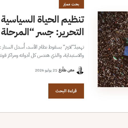
بحث مميّز
تنظيم الحياة السياسية 
التحرير: جسر “المرحلة ا
تهميدٌ”لازم” بسقوط نظام الأسد، أُسدل الستار عن
والاستبداية، والذي هندس كل أدواته ومراكز قوت
معن طلَّاع
·
21 يوليو 2026
قراءة البحث