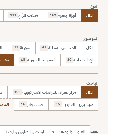
النوع
الكل
أوراق بحثية
مقالات الرأي
111
167
الموضوع
الكل
المجالس المحلية
سورية
ال
33
41
الإدارة الذاتية
المعارضة السورية
مقاطع
18
20
الباحث
الكل
مركز عمران للدراسات الاستراتيجية
سا
106
د.بشير زين العابدين
حسن جابر
المزيد (7
16
16
بحث