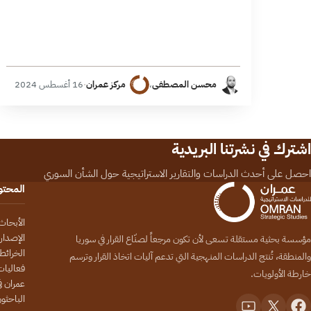
محسن المصطفى
،
مركز عمران
·
16 أغسطس 2024
اشترك في نشرتنا البريدية
احصل على أحدث الدراسات والتقارير الاستراتيجية حول الشأن السوري
المحت
الأبحاث
الإصدار
مؤسسة بحثية مستقلة تسعى لأن تكون مرجعاً لصنّاع القرار في سوريا
الخرائط
والمنطقة، تُنتج الدراسات المنهجية التي تدعم آليات اتخاذ القرار وترسم
فعاليات
خارطة الأولويات.
عمران في
الباحثو