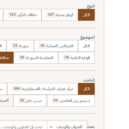
النوع
الكل
أوراق بحثية
مقالات الرأي
111
167
الموضوع
الكل
المجالس المحلية
سورية
ال
33
41
الإدارة الذاتية
المعارضة السورية
مظاهر
18
20
الباحث
الكل
مركز عمران للدراسات الاستراتيجية
سا
106
د.بشير زين العابدين
حسن جابر
المزيد (7
16
16
بحث