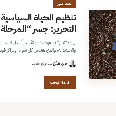
بحث مميّز
تنظيم الحياة السياسية 
التحرير: جسر “المرحلة ا
تهميدٌ”لازم” بسقوط نظام الأسد، أُسدل الستار عن
والاستبداية، والذي هندس كل أدواته ومراكز قوت
معن طلَّاع
·
21 يوليو 2026
قراءة البحث