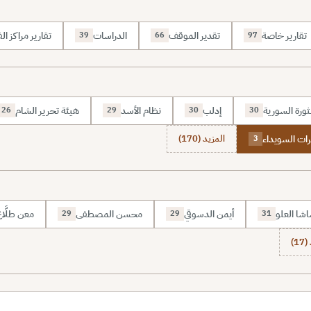
تقارير خاصة
تقدير الموقف
الدراسات
تقارير مراكز الف
39
66
97
ثورة السورية
إدلب
نظام الأسد
هيئة تحرير الشام
26
29
30
30
ات السويداء
المزيد (170)
3
شا العلو
أيمن الدسوقي
محسن المصطفى
معن طلَّا
29
29
31
1)