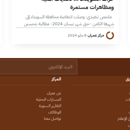
ومظاهرات مستمرة
ملخص تنفيذي: وصلت انتفاضة محافظة السويداء إلى
شهرها الثامن -حتى شهر نيسان 2024- مطالبة بتحسين
الوضع الاقتصادي والانتقال السياسي في سورية عبر تطبيق
مركز عمران
·
8 مايو 2024
القرار 2254، إذ نادت المظاهرات بإسقاط…
البريد الإلكتروني
وى
المركز
عن عمران
ات
المسارات البحثية
التقارير السنوية
الوظائف
 الإعلام
تواصل معنا
ن