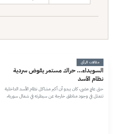
نطاق البحث
ا
9 دقائق
مقالات الرأي
السويداء… حراك مستمر يقوض سردية
نظام الأسد
حتى عامٍ مضى، كان يبدو أن أكبر مشاكل نظام الأسد الداخلية
تتمثل في وجود مناطق خارجة عن سيطرته في شمال سورية،
إلا أن المظاهرات المستمرة في محافظة السويداء جنوب البلاد
خلقت له…