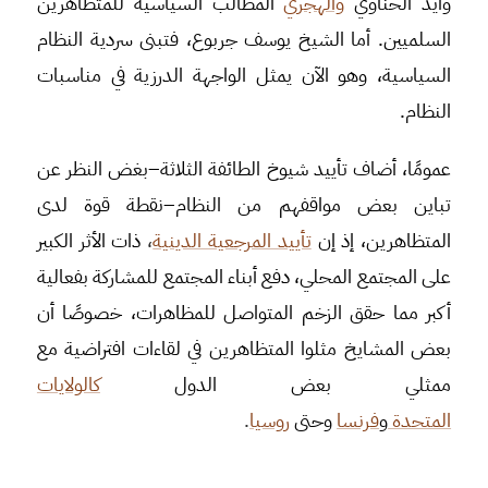
وأيد الحناوي
والهجري
المطالب السياسية للمتظاهرين
السلميين. أما الشيخ يوسف جربوع، فتبنى سردية النظام
السياسية، وهو الآن يمثل الواجهة الدرزية في مناسبات
النظام.
عمومًا، أضاف تأييد شيوخ الطائفة الثلاثة–بغض النظر عن
تباين بعض مواقفهم من النظام–نقطة قوة لدى
المتظاهرين، إذ إن
تأييد المرجعية الدينية
،
ذات الأثر الكبير
على المجتمع المحلي، دفع أبناء المجتمع للمشاركة بفعالية
أكبر مما حقق الزخم المتواصل للمظاهرات، خصوصًا أن
بعض المشايخ مثلوا المتظاهرين في لقاءات افتراضية مع
ممثلي بعض الدول
كالولايات
المتحدة
و
فرنسا
وحتى
روسيا
.