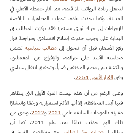
لتجعل زيادة الرواتب بلا قيمة، مما أثار حفيظة الأهالي في
المدينة. وكما يحدث عادة، تحولت المظاهرات الرافضة
للإجراءات إلى حراك ثوري مستمر؛ فقد تركزت المطالب في
البداية على وجوب حدوث إصلاح اقتصادي ومراجعة قرار
رفع الأسعار، قبل أن تتحول إلى
مطالب سياسية
تشمل
محاسبة الأسد على جرائمه، والإفراج عن المعتقلين،
والكشف عن مصير المختفين قسراً، وتحقيق انتقال سياسي
وفق
القرار الأممي 2254
.
وعلى الرغم من أن هذه ليست المرة الأولى التي يتظاهر
فيها أبناء المحافظة، إلا أنها الأكثر استمرارية وزخمًا وانتشارًا
مقارنة بالموجات السابقة عامي
2021
و
2022
، وحتى من
تلك التي حدثت تباعًا بعد عام 2011، كما أن
مطالبها
تتشابه حدّ التطابق
مع متظاهري الثورة في