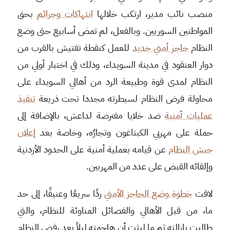
منصب نائب مدير، ارتكب خلالها
انتهاكات وجرائم
بحق
المواطنين السوريين. وبالفعل، لم تمض أسابيع حتى وضع
النظام
حاجز أمني جديد
للعمل كنقطة تفتيش بالقرب من
دوار العنقود في مدينة السويداء، وذلك في اختبار أولي من
النظام لمدى قوة وطبيعة الرد من أهالي السويداء على
محاولة فرض النظام لسيطرته مجددا تحت ذريعة
تنفيذ
عمليات أمنية
ضد خلايا مفترضة لداعش، بالإضافة إلى
حملة على مهربي الكبتاغون وتجارِّه، وخاصة بعد
إعلان
جيش النظام
عن قيامه بعملية أمنية على الحدود الأردنية
وإلقائه القبض على عدد من المهربين.
لاقت
خطوة وضع الحاجز الأمني
ردًا سريعًا وعنيفًا، إلى حد
ما، من قبل الأهالي والفصائل المناوئة للنظام، والتي
طالبت بإزالته ثم ما لبثت أن هاجمته ليلاً بعد رفض النظام