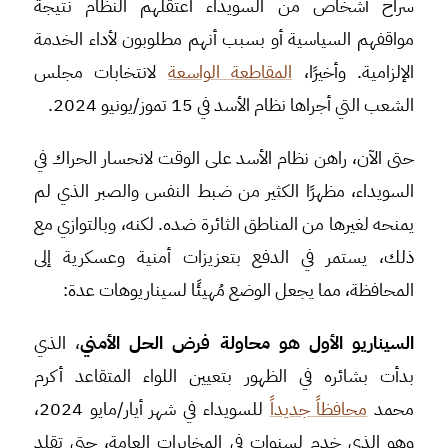
سراح أشخاص من السويداء اعتقلهم النظام نتيجة
مواقفهم السياسية أو بسبب أنهم مطلوبون لأداء الخدمة
الإلزامية. وأخيرًا،
المقاطعة الواسعة
لانتخابات مجلس
الشعب التي أجراها نظام الأسد في 15 تموز/يونيو 2024.
حتى الآن، راهن نظام الأسد على الوقت لانحسار الحراك في
السويداء، مظهرًا الكثير من ضبط النفس والصبر الذي لم
يمنحه لغيرها من المناطق الثائرة ضده. لكنه، وبالتوازي مع
ذلك، يستمر في الدفع بتعزيزات أمنية وعسكرية إلى
المحافظة، مما يجعل الوضع مُهيئًا لسيناريوهات عدة:
السيناريو الأول هو مح
اولة فرض الحل الأمني
، الذي
بدأت بشائره في الظهور بتعيين اللواء المتقاعد أكرم
محمد
محافظاً جديداً
للسويداء في شهر أيار/مايو 2024،
وهو الذي خدم لسنوات في المخابرات العامة، حتى تقلد