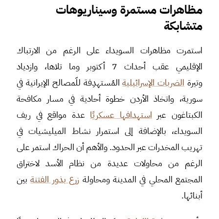
مظاهرات مستمرة وسيناريوهات
متشابكة
استمرت مظاهرات السويداء على الرغم من الارتباك
الإقليمي عقب أحداث 7 أكتوبر وما تلاها، وازدياد
وتيرة
الضربات الإسرائيلية
المُستهدِفة للّمصالح الإيرانية في
سورية، واتخاذ الأردن خطوة أحادية في مسار مكافحة
الكبتاغون عبر
استهدافها عسكريًا
عدة مواقع في ريف
السويداء، بالإضافة إلى استمرار نشاط الميليشيات في
تهريب المخدرات عبر الحدود. والأهم أن الحراك استمر على
الرغم من محاولات عديدة من نظام الأسد لاختراق
المجتمع المحلي في المدينة ومحاولة
زرع بذور الفتنة
بين
أبنائها.