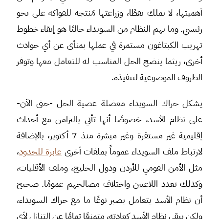
أهميتها، لا تملك نفطًا، وزراعتها مُنتجة للفواكه على نحو
رئيسي. وما يهم النظام من السويداء حاليًا هو إبقاء خطوط
تهريب الكبتاغون مستمرة في عملها بمنأى عن أي حوادث
أخرى، ريثما ينضج الحل المناسب له للتعامل معها وتوفر
الظروف الموضوعية لتنفيذه.
يشكل حراك السويداء معضلة عصية الحل -حتى الآن-
على نظام الأسد، خصوصًا أنها تأتي بالتزامن مع أحداث
إقليمية غير مستقرة وغير مبشرة منذ 7 أكتوبر، بالإضافة
لارتباط ملف السويداء عموماً بملفات أخرى
عابرة للحدود
،
مثل الأمن القومي للأردن ودول الخليج، وملف الأقليات،
وكذلك تعدد اللاعبين واختلاف مصالحهم عمومًا. صحيح
أن نظام الأسد يتعامل بصبر نوعًا ما مع حراك السويداء،
ولكن يبقى نظام الأسد كعادته، متمنعًا تمامًا عن التنازل لأي