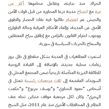
الحراك منذ بدايته، وتفاعل محاموها
أكثر من
مرة
مع
اجتياح
مدينة درعا المجاورة من قبل قوات الأمن
والجيش عبر
اعتصام
طالبوا فيه بفك الحصار والطوق
الأمني عن المدينة، وإلغاء الأحكام العرفية وحالة الطوارئ
ووجوب احترام القانون بالتزامن مع إطلاق سراح المعتقلين
والسماح بالحريات السياسية في سورية.
استمرت المظاهرات في المدينة بشكل متقطع في ظل بروز
زعامات محلية جديدة، بالإضافة إلى القيادة الروحية
للطائفة الدرزية المتأصلة تاريخياً ضمن المجتمع المحلي في
السويداء، المقسّمة إلى
ثلاث مرجعيات رئيسية
تتمثل في
أشخاص ”حمود الحناوي“ و”يوسف جربوع“ و”حكمت
الهجري“. وكان لكل مرجعية موقف متباين تجاه عنف
النظام في المحافظات الأخرى منذ عام 2011، مثل الشيخ