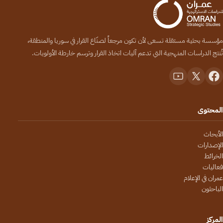
مؤسسة بحثية مستقلة تسعى لأن تكون مرجعاً لصنّاع القرار في سوريا والمنطقة،
تُنتج الدراسات المنهجية التي تدعم آليات اتخاذ القرار وترسم خارطة الأولويات.
المحتوى
الأبحاث
الإصدارات
الخرائط
فعاليات
عمران في الإعلام
الباحثون
المركز