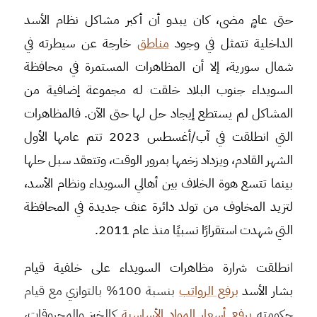
حتى عامٍ مضى، كان يبدو أن أكبر مشاكل نظام الأسد
الداخلية تتمثل في وجود
مناطق
خارجة عن سيطرته في
شمال سورية، إلا أن المظاهرات المستمرة في محافظة
السويداء جنوب البلاد خلقت له مجموعة إضافية من
المشاكل لم يستطع إيجاد حل لها حتى الآن. فالمظاهرات
التي انطلقت في آب/أغسطس 2023 تتم عامها الأول
الشهر القادم، ويزداد زخمها بمرور الوقت، وتتعقد سبل حلها
بينما تتسع هوة الخلاف بين أهالي السويداء ونظام الأسد،
لتزيد المخاوف من تولد دائرة عنف جديدة في المحافظة
التي شهدت استقرارًا نسبيًا منذ عام 2011.
ا
نطلقت شرارة مظاهرات السويداء على خلفية قيام
بشار الأسد
برفع الرواتب
بنسبة 100% بالتوازي مع قيام
حكومته
برفع أسعار المواد الأساسية
كالخبز والمحروقات،