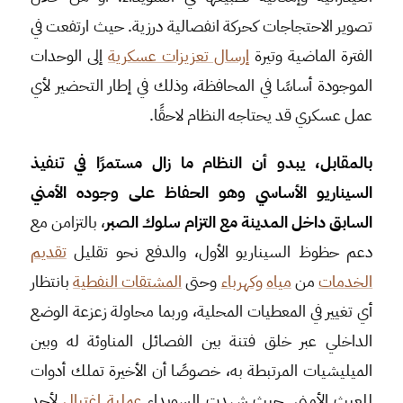
تصوير الاحتجاجات كحركة انفصالية درزية. حيث ارتفعت في
الفترة الماضية وتيرة
إرسال تعزيزات عسكرية
إلى الوحدات
الموجودة أساسًا في المحافظة، وذلك في إطار التحضير لأي
عمل عسكري قد يحتاجه النظام لاحقًا.
بالمقابل، يبدو أن النظام ما زال مستمرًا في تنفيذ
السيناريو الأساسي وهو الحفاظ على وجوده الأمني
السابق داخل المدينة مع التزام سلوك الصبر
، بالتزامن مع
دعم حظوظ السيناريو الأول، والدفع نحو تقليل
تقديم
الخدمات
من
مياه
وكهرباء
وحتى
المشتقات النفطية
بانتظار
أي تغيير في المعطيات المحلية، وربما محاولة زعزعة الوضع
الداخلي عبر خلق فتنة بين الفصائل المناوئة له وبين
الميليشيات المرتبطة به، خصوصًا أن الأخيرة تملك أدوات
للعبث الأمني. حيث شهدت السويداء
عملية اغتيال
لأحد