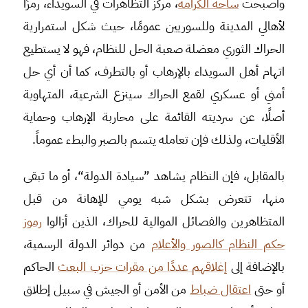
وأصبحت
ساحة الكرامة
، مركز التظاهرات في السويداء، رمزًا
لأهالي المدينة وللسوريين عمومًا، حيث شكل استمرارية
الحراك الثوري معضلة صعبة الحل للنظام، فهو لا يستطيع
اتهام أهل السويداء بالإرهاب أو بالتطرف، كما أن أي حل
أمني أو عسكري لقمع الحراك سينزع الشرعية، المتهاوية
أصلًا، عن سرديته القائمة على محاربة الإرهاب وحماية
الأقليات، ولذلك فإن تعامله يتسم بالصبر والبطء عموماً.
بالمقابل، فإن النظام يشاهد ”سيادة الدولة“، أو ما تبقى
منها، تتعرض بشكل شبه يومي للإهانة من قبل
المتظاهرين والفصائل الموالية للحراك، الذين أزالوا
رموز
حكم النظام كالصور والأعلام
من دوائر الدولة الرسمية،
بالإضافة إلى
إغلاقهم عددًا من مقرات حزب البعث
الحاكم
أو حتى
اعتقال ضباط
من الأمن أو الجيش في سبيل إطلاق