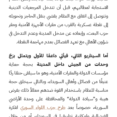
الاستجابة لمطالبهم، قبل أن تتدخل المرجعيات الدينية
وتتوصل إلى اتفاق مع النظام يقضي بنقل الحاجز وتحويله
إلى نقطة عسكرية بالقرب من مقرات الأجهزة الأمنية ومقر
حزب البعث، وإبعاده عن مدخل المدينة وعدم التدخل في
شؤون الأهالي مع تعهد الفصائل بعدم مهاجمة النقطة.
أما السيناريو الثاني، فيأتي داعمًا للأول ويتمثل بزجّ
وحدات من الجيش داخل المدينة
بحجة حماية
مؤسسات الدولة والمقرات الأمنية، وهو ما سيلقى حتمًا ردًا
عنيفًا من فصائل وأهالي السويداء، وبالتالي سيخلق حجة
مناسبة للنظام باستخدام القوة ضدهم معللاً ذلك بفرض
هيبة و”سيادة الدولة“ والمحافظة على وحدة الأراضي
السورية، خصوصاً بعد
طرح حزب اللواء السوري
لفكرة
الفيدرالية وإمكانية تطبيقها في السويداء، أو من خلال