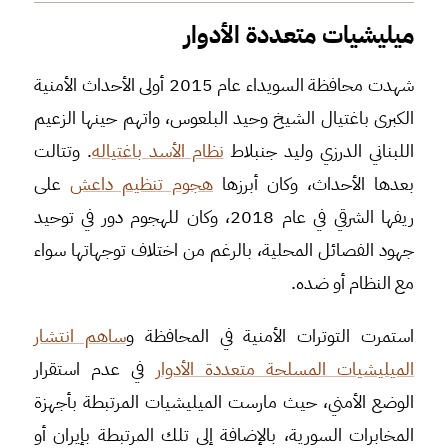
ميليشيات متعددة الأدوار
شهدت محافظة السويداء عام 2015 أولى الأحداث الأمنية
الكبرى باغتيال الشيخ وحيد البلعوس، واتهم حينها الزعيم
اللبناني الدرزي وليد جنبلاط
نظام الأسد باغتياله
. وتتالت
بعدها الأحداث، وكان أبرزها
هجوم تنظيم داعش
على
ريفها الشرقي في عام 2018، وكان للهجوم دور في توحيد
جهود الفصائل المحلية، بالرغم من اختلاف توجهاتها سواء
مع النظام أو ضده.
استمرت التوترات الأمنية في المحافظة و
ساهم انتشار
الميليشيات المسلحة متعددة الأدوار
في عدم استقرار
الوضع الأمني، حيث مارست الميليشيات المرتبطة بأجهزة
المخابرات السورية، بالإضافة إلى تلك المرتبطة بإيران أو