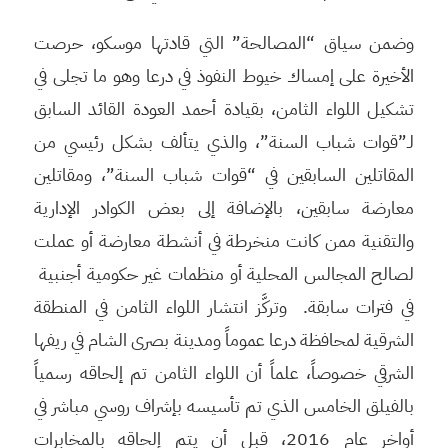
وضمن سياق “المصالحة” التي قادتها موسكو، حرصت
الأخيرة على إمساك خيوط النفوذ في درعا وهو ما تجلى في
تشكيل اللواء الثامن، بقيادة أحمد العودة القائد السابق
لـ”قوات شباب السنة”، والذي يتألف بشكل رئيسي من
المقاتلين السابقين في “قوات شباب السنة”، ومقاتلين
معارضة سابقين، بالإضافة إلى بعض الكوادر الإدارية
والتقنية ممن كانت منخرطة في أنشطة معارضة أو عملت
لصالح المجالس المحلية أو منظمات غير حكومية أجنبية
في فترات سابقة. وتركَّز انتشار اللواء الثامن في المنطقة
الشرقية لمحافظة درعا عموماً ومدينة بصرى الشام في ريفها
الشرقي خصوصاً، علماً أن اللواء الثامن تم إلحاقه رسمياً
بالفيلق الخامس الذي تم تأسيسه بإشراف روسي مباشر في
أواخر عام 2016، قبل أن يتم إلحاقه بالمخابرات