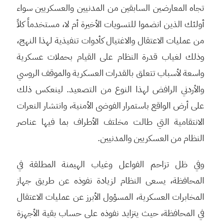
تجاه المعارضين السابقين من المدنيين والعسكريين سواء
أولئك الذين انضموا للتسويات الأخيرة أم لا، مستخدماً كلاً
من عمليات الاعتقال والاغتيال كأدوات تنفيذية لهذا النهج،
وذلك لغياب قدرة النظام على القيام بحملات عسكرية
واسعة لأسباب تتعلق بالقدرات العسكرية والموقف الروسي
والأردني الرافض لهذا النوع من التصعيد. لينعكس ذلك
على أرض الواقع باستمرار الفوضى الأمنية، وانتشار النعرات
الانتقامية التي طالت مخلتف الأطراف بما فيها عناصر
النظام من العسكريين والمدنيين.
وفي ظل تزاحم الفواعل وغياب الهيمنة المطلقة في
المحافظة، يسعى النظام لزيادة نفوذه عن طريق جهاز
المخابرات العسكرية، المسؤول الأبرز عن عمليات الاعتقال
في المحافظة، حيث يتزايد نفوذه على حساب بقية الأجهزة