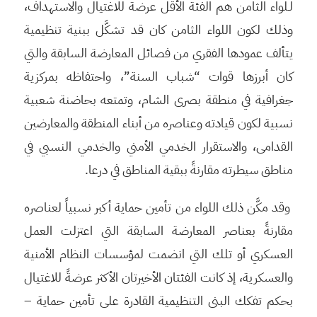
لـلواء الثامن هم الفئة الأقل عرضة للاغتيال والاستهداف،
وذلك لكون اللواء الثامن كان قد تشكَّل ببنية تنظيمية
يتألف عمودها الفقري من فصائل المعارضة السابقة والتي
كان أبرزها قوات “شباب السنة”، واحتفاظه بمركزية
جغرافية في منطقة بصرى الشام، وتمتعه بحاضنة شعبية
نسبية لكون قيادته وعناصره من أبناء المنطقة والمعارضين
القدامى، والاستقرار الخدمي الأمني والخدمي النسبي في
مناطق سيطرته مقارنةً ببقية المناطق في درعا.
وقد مكَّن ذلك اللواء من تأمين حماية أكبر نسبياً لعناصره
مقارنةً بعناصر المعارضة السابقة التي اعتزلت العمل
العسكري أو تلك التي انضمت لمؤسسات النظام الأمنية
والعسكرية، إذ كانت الفئتان الأخيرتان الأكثر عرضةً للاغتيال
بحكم تفكك البنى التنظيمية القادرة على تأمين حماية –