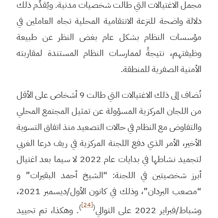
مجمل الاغتيالات التي طالت شخصيات مدنية. ويُقدِّم ذلك
دلالة واضحة للنزعة الانتقامية المحلية تجاه العاملين في
مؤسسات النظام بشكل عام بغض النظر عن طبيعة
وظيفتهم، نتيجةً لممارسات النظام المستندة لمقاربته
الأمنية الصفرية للمنطقة.
تُضاف إلى ذلك الاغتيالات التي طالت 9 أشخاص على الأقل
من اللجان المركزية المسؤولة عن تمثيل المجتمع المحلي
والتفاوض مع النظام في حالات التصعيد منذ اتفاق التسوية
الأخير، الأمر الذي دفع اللجنة المركزية في ريف درعا الغربي
لتجميد نشاطها في بدايات عام 2022 لا سيما بعد اغتيال
أبرز شخصيتين في اللجنة: “الشيخ أحمد البقيرات” و
“مصعب البردان”، وذلك في كانون الأول/ديسمبر 2021،
[24]
)
(
وشباط/فبراير 2022 على التوالي
. وهكذا، تم تحييد