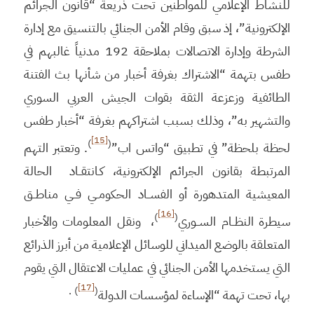
للنشاط الإعلامي للمواطنين تحت ذريعة “قانون الجرائم
الإلكترونية”، إذ سبق وقام الأمن الجنائي بالتنسيق مع إدارة
الشرطة وإدارة الاتصالات بملاحقة 192 مدنياً غالبهم في
طفس بتهمة “الاشتراك بغرفة أخبار من شأنها بث الفتنة
الطائفية وزعزعة الثقة بقوات الجيش العربي السوري
والتشهير به”، وذلك بسبب اشتراكهم بغرفة “أخبار طفس
[15]
)
(
لحظة بلحظة” في تطبيق “واتس اب”
. وتعتبر التهم
المرتبطة بقانون الجرائم الإلكترونية، كـانتقــاد الحالة
المعيشية المتدهورة أو الفســاد الحكومــي فــي مناطــق
[16]
)
(
سيطرة النظــام الســوري
، ونقل المعلومات والأخبار
المتعلقة بالوضع الميداني للوسائل الإعلامية من أبرز الذرائع
التي يستخدمها الأمن الجنائي في عمليات الاعتقال التي يقوم
[17]
) .
(
بها، تحت تهمة “الإساءة لمؤسسات الدولة