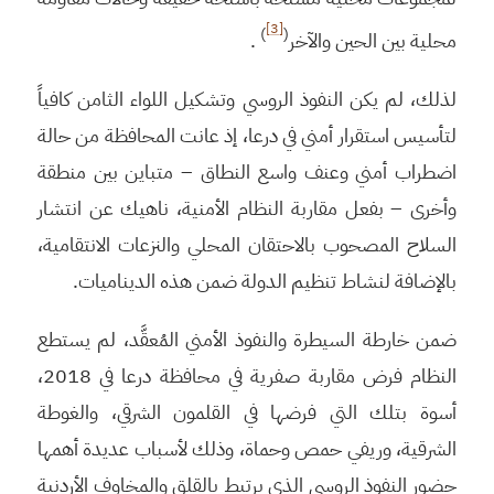
[3]
)
(
محلية بين الحين والآخر
.
لذلك، لم يكن النفوذ الروسي وتشكيل اللواء الثامن كافياً
لتأسيس استقرار أمني في درعا، إذ عانت المحافظة من حالة
اضطراب أمني وعنف واسع النطاق – متباين بين منطقة
وأخرى – بفعل مقاربة النظام الأمنية، ناهيك عن انتشار
السلاح المصحوب بالاحتقان المحلي والنزعات الانتقامية،
بالإضافة لنشاط تنظيم الدولة ضمن هذه الديناميات.
ضمن خارطة السيطرة والنفوذ الأمني المُعقَّد، لم يستطع
النظام فرض مقاربة صفرية في محافظة درعا في 2018،
أسوة بتلك التي فرضها في القلمون الشرقي، والغوطة
الشرقية، وريفي حمص وحماة، وذلك لأسباب عديدة أهمها
حضور النفوذ الروسي الذي يرتبط بالقلق والمخاوف الأردنية