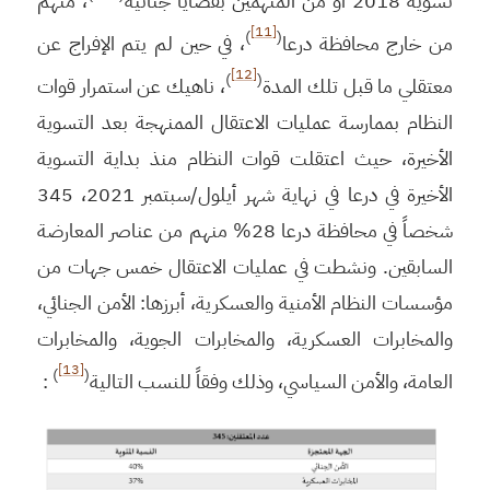
تسوية 2018 أو من المتهمين بقضايا جنائية
، منهم
[11]
)
(
من خارج محافظة درعا
، في حين لم يتم الإفراج عن
[12]
)
(
معتقلي ما قبل تلك المدة
، ناهيك عن استمرار قوات
النظام بممارسة عمليات الاعتقال الممنهجة بعد التسوية
الأخيرة، حيث اعتقلت قوات النظام منذ بداية التسوية
الأخيرة في درعا في نهاية شهر أيلول/سبتمبر 2021، 345
شخصاً في محافظة درعا 28% منهم من عناصر المعارضة
السابقين. ونشطت في عمليات الاعتقال خمس جهات من
مؤسسات النظام الأمنية والعسكرية، أبرزها: الأمن الجنائي،
والمخابرات العسكرية، والمخابرات الجوية، والمخابرات
[13]
)
(
العامة، والأمن السياسي، وذلك وفقاً للنسب التالية
: