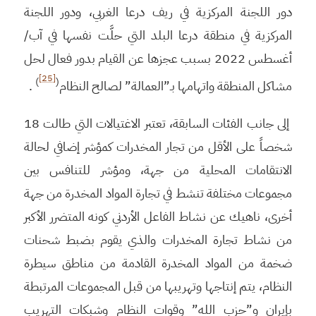
دور اللجنة المركزية في ريف درعا الغربي، ودور اللجنة
المركزية في منطقة درعا البلد التي حلَّت نفسها في آب/
أغسطس 2022 بسبب عجزها عن القيام بدور فعال لحل
[25]
)
(
مشاكل المنطقة واتهامها بـ”العمالة” لصالح النظام
.
إلى جانب الفئات السابقة، تعتبر الاغتيالات التي طالت 18
شخصاً على الأقل من تجار المخدرات كمؤشر إضافي لحالة
الانتقامات المحلية من جهة، ومؤشر للتنافس بين
مجموعات مختلفة تنشط في تجارة المواد المخدرة من جهة
أخرى، ناهيك عن نشاط الفاعل الأردني كونه المتضرر الأكبر
من نشاط تجارة المخدرات والذي يقوم بضبط شحنات
ضخمة من المواد المخدرة القادمة من مناطق سيطرة
النظام، يتم إنتاجها وتهريبها من قبل المجموعات المرتبطة
بإيران و”حزب الله” وقوات النظام وشبكات التهريب