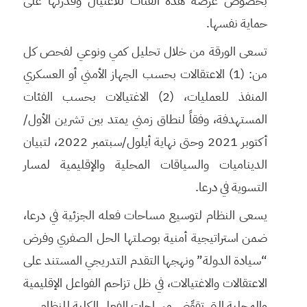
بخصوص عرضة هذه الفئات للاغتيال وقدرتها على
حماية نفسها.
تسعى الورقة من خلال تحليل كمي ونوعي لفحص كل
من: (1) الاعتقالات بحسب الجهاز الأمني أو العسكري
المنفذ للعمليات، (2) الاغتيالات بحسب الفئات
المستهدفة، وفقاً لنطاق زمني يمتد بين تشرين الأول/
أكتوبر 2021 وحتى نهاية أيلول/سبتمبر 2022، لتبيان
الديناميات والسياقات المحلية والإقليمية لمسار
التسوية في درعا.
يسعى النظام لتوسيع مساحات فعله الجزئية في درعا،
ضمن استراتيجية أمنية بوصلتها الحل الصفري وفرض
“سيادة الدولة” ونهجها التقدم التدريجي المستند على
الاعتقالات والاغتيالات، في ظل تزاحم الفواعل الإقليمية
والمحلية التي تقوِّض مساحات الفعل الكلية للنظام.