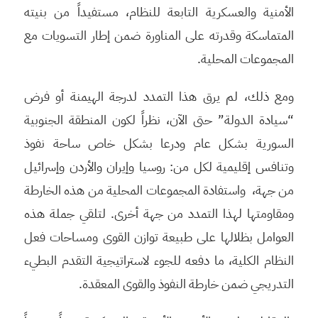
الأمنية والعسكرية التابعة للنظام، مستفيداً من بنيته
المتماسكة وقدرته على المناورة ضمن إطار التسويات مع
المجموعات المحلية.
ومع ذلك، لم يرق هذا التمدد لدرجة الهيمنة أو فرض
“سيادة الدولة” حتى الآن، نظراً لكون المنطقة الجنوبية
السورية بشكل عام ودرعا بشكل خاص ساحة نفوذ
وتنافس إقليمية لكل من: روسيا وإيران والأردن وإسرائيل
من جهة، واستفادة المجموعات المحلية من هذه الخارطة
ومقاومتها لهذا التمدد من جهة أخرى. لتلقي جملة هذه
العوامل بظلالها على طبيعة توازن القوى ومساحات فعل
النظام الكلية، ما دفعه للجوء لاستراتيجية التقدم البطيء
التدريجي ضمن خارطة النفوذ والقوى المعقدة.