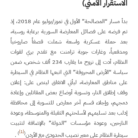
الاستقرار الأمني)
بدأ مسار “المصالحة” الأول في تموز/يوليو عام 2018، إذ
تم فرضه على فصائل المعارضة السورية برعاية روسية،
بعد حملة عسكرية واسعة شملت قصفاً صاروخياً
ومدفعياً، وغارات جوية تزامنت مع تقدم بري لقوات
النظام، أدت إلى نزوح ما يقارب 234 ألف شخص، ضمن
سياسة “الأرض المحروقة” التي اتبعها النظام في السيطرة
على مناطق المعارضة، ليأتي الاتفاق لينص على: إعلان
وقف إطلاق النار، وتسوية أوضاع بعض المقاتلين وإعادة
دمجهم، وإجلاء قسم آخر معارض للتسوية إلى محافظة
إدلب بعد تسليمهم لأسلحتهم الثقيلة والمتوسطة، وعودة
النازحين، وعودة مؤسسات “الدولة” بالإضافة لتثبيت
[1]
)
(
سيطرة النظام على معبر نصيب الحدودي مع الأردن
.