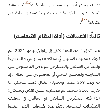
[21]
)
(
2019 وحتى أيلول/سبتمبر من العام ذاته
، والعقيد
“خردل ديوب” الذي تمَّت ترقيته لرتبة عميد في بداية عام
[22]
)
(
.
2022
ثالثاً: الاغتيالات (أداة النظام الانتقامية)
منذ اتفاق “المصالحة” الأخير في أيلول/سبتمبر 2021، لم
تتوقف عمليات الاغتيال في محافظة درعا والتي طالت طيفاً
واسعاً من المدنيين والعسكريين سواء من المحسوبين على
المعارضة والمجتمع المحلي أو المحسوبين على النظام ، إذ
تم رصد 359 عملية ومحاولة اغتيال ذهب ضحيتها ما
يقارب الـ316 شخصاً تم تصنيفهم ضمن فئتين رئيسيتين:
(1) فئة العسكريين السابقين أو الحاليين في مختلف
التشكيلات المسلحة، ويُقدَّر عدد الأشخاص الذين اغتيلوا