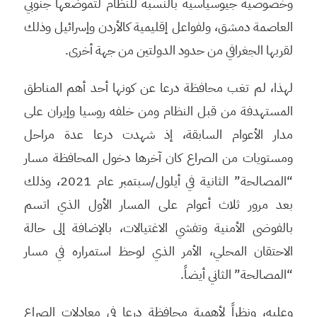
وخصوصية جيوسياسية بالنسبة للنظام لتموضعها جنوبي
العاصمة دمشق، ولفواعل إقليمية كالأردن وإسرائيل وذلك
لقربها الجغرافي من حدود الدولتين من جهة أخرى.
لهذا، لم تغب محافظة درعا عن كونها أحد أهم المناطق
المستهدفة من قبل النظام ومن خلفه روسيا وإيران على
مدار الأعوام السابقة، إذ شهدت درعا عدة مراحل
ومستويات من الصراع كان آخرها دخول المحافظة مسار
“المصالحة” الثانية في أيلول/سبتمبر عام 2021، وذلك
بعد مرور ثلاث أعوام على المسار الأول الذي اتسم
بالفوضى الأمنية وتفشي الاغتيالات، بالإضافة إلى حالة
الاحتقان المحلي، الأمر الذي لوحظ استمراره في مسار
“المصالحة” الثاني أيضاً.
وعليه، ونظراً لأهمية محافظة درعا في معادلات الصراع