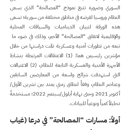
السوري وضرورة تتبع نموذج “المصالحة” الذي يسعى
النظام وروسيا لفرضه في مناطق مختلفة من سورية؛ تسعى
هذه الورقة لتبيان الديناميات والسياقات المحلية
والإقليمية لاتفاق “المصالحة” الأخير، وذلك في ضوء ما
تبعه من تطورات أمنية وعسكرية تمَّت دراستها من خلال
مؤشرين رئيسيين هما: (1) الاعتقالات المرتبطة بنشاط
الأجهزة الأمنية والعسكرية التابعة للنظام، (2) الاغتيالات
التي استهدفت شرائح واسعة من المعارضين السابقين
وعناصر النظام، وفقاً لنطاق زمني يمتد بين تشرين الأول/
أكتوبر 2021 وحتى نهاية أيلول/سبتمبر 2022؛ مستخدمةً
تحليلاً كمياً ونوعياً للبيانات.
أولاً: مسارات “المصالحة” في درعا (غياب