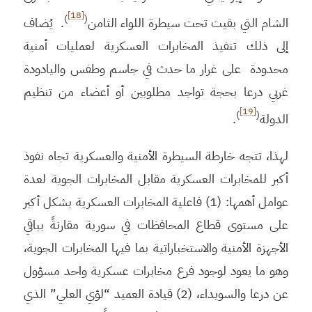
[18]
)
(
الشام التي بقيت تحت سيطرة اللواء الثامن
. يُضاف
إلى ذلك تنفيذ المخابرات العسكرية لعمليات أمنية
محدودة على غرار ما حدث في جاسم وطفس واليادودة
غربي درعا بحجة تواجد مطلوبين أو أعضاء من تنظيم
[19]
)
(
الدولة
.
لهذا، تتجه خارطة السيطرة الأمنية والعسكرية تجاه نفوذ
أكبر للمخابرات العسكرية مقابل المخابرات الجوية لعدة
عوامل أهمها: (1) فاعلية المخابرات العسكرية بشكل أكبر
على مستوى قطاع المحافظات في سورية مقارنةً بباقي
الأجهزة الأمنية والاستخباراتية بما فيها المخابرات الجوية،
وهو ما يعود لوجود فرع مخابرات عسكرية واحد مسؤول
عن درعا والسويداء، (2) قيادة العميد “لؤي العلي” الذي