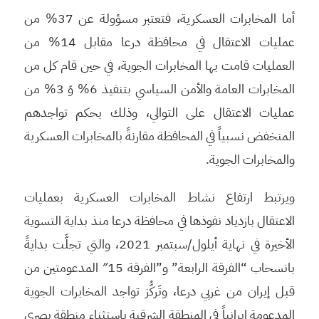
أما المخابرات العسكرية، فتعتبر مسؤولة عن 37% من
عمليات الاعتقال في محافظة درعا مقابل 14% من
العمليات قامت بها المخابرات الجوية، في حين قام كل من
المخابرات العامة والأمن السياسي بتنفيذ 6% وَ 3% من
عمليات الاعتقال على التوالي، وذلك بحكم تواجدهم
المنخفض نسبياً في المحافظة مقارنةً بالمخابرات العسكرية
والمخابرات الجوية.
ويرتبط ارتفاع نشاط المخابرات العسكرية بعمليات
الاعتقال بازدياد نفوذها في محافظة درعا منذ بداية التسوية
الأخيرة في نهاية أيلول/سبتمبر 2021، والتي تجلَّت بدايةً
بانسحاب “الفرقة الرابعة” و”الفرقة 15″ المدعومتين من
قبل إيران من غربي درعا، وتَركُّز تواجد المخابرات الجوية
المدعومة إيرانياً في المنطقة الشرقية باستثناء منطقة بصرى