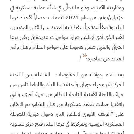
ومقاربته الأمنية، وهو ما تجلَّى في شنِّه عملية عسكرية في
حزيران/يونيو من عام 2021 تضمنت حصاراً لأحياء درعا
البلد وقصفاً مدفعياً سقط فيه العديد من القتلى المدنيين،
الأمر الذي أدى لإطلاق شرارة مواجهات عديدة في ريفي درعا
الشرقي والغربي شمل هجوماً على حواجز النظام وقتل وأسر
[6]
)
(
العديد من عناصره
.
بعد عدة جولات من المفاوضات الفاشلة بين اللجنة
المركزية ووجهاء حوران ولجنة درعا البلد واللواء الثامن من
جهة واللجنة الأمنية التابعة للنظام من جهة أخرى، والتي
رافقتها حملات ضغط عسكرية من قبل النظام، تم الاتفاق
على “الوقف الفوري لإطلاق النار، دخول دورية للشرطة
العسكرية الروسية وتمركزها في درعا البلد، فتح مركز لتسوية
أوضاع المطلوبين وأسلحتهم، معاينة هويات المتواجدين