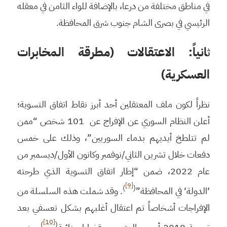
في مناطق مختلفة من درعا، بالإضافة للواء الثامن في معقله
الرئيسي في بصرى الشام جنوب شرق المحافظة.
انياً: الاعتقالات (مطرقة المخابرات
ث
العسكرية)
نظراً لكون ملف المعتقلين أحد أبرز نقاط اتفاق التسوية؛
أعلن النظام السوري عن الإفراج عن 101 شخص “ممن
لم تتلطخ أيديهم بدماء السوريين”، وذلك على خمس
دفعات خلال تشرين الثاني/نوفمبر وكانون الأول/ديسمبر من
عام 2022، ضمن “إطار اتفاق التسوية الذي طرحته
[9]
)
(
‘الدولة‘ في المحافظة”
. وقد شملت هذه السلسلة من
الإفراجات أشخاصاً تم اعتقال أغلبهم بشكل تعسفي بعد
[10]
)
(