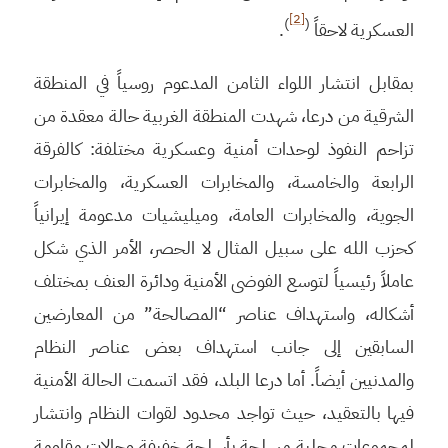
[2]
)
(
العسكرية لاحقاً
.
بمقابل انتشار اللواء الثامن المدعوم روسياً في المنطقة
الشرقية من درعا، شهدت المنطقة الغربية حالة معقدة من
تزاحم النفوذ لوحدات أمنية وعسكرية مختلفة: كالفرقة
الرابعة والخامسة، والمخابرات العسكرية، والمخابرات
الجوية، والمخابرات العامة، وميليشيات مدعومة إيرانياً
كحزب الله على سبيل المثال لا الحصر، الأمر الذي شكل
عاملاً رئيسياً لتوسع الفوضى الأمنية ودائرة العنف بمختلف
أشكاله، واستهداف عناصر “المصالحة” من المعارضين
السابقين إلى جانب استهداف بعض عناصر النظام
والمدنيين أيضاً. أما درعا البلد، فقد اتسمت الحالة الأمنية
فيها بالتعقيد، حيث تواجد محدود لقوات النظام وانتشار
لمجموعات محلية مسلحة بأسلحة خفيفة وحالات مقاومة