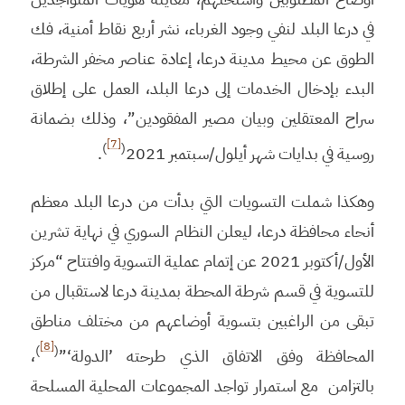
في درعا البلد لنفي وجود الغرباء، نشر أربع نقاط أمنية، فك
الطوق عن محيط مدينة درعا، إعادة عناصر مخفر الشرطة،
البدء بإدخال الخدمات إلى درعا البلد، العمل على إطلاق
سراح المعتقلين وبيان مصير المفقودين”، وذلك بضمانة
[7]
)
(
روسية في بدايات شهر أيلول/سبتمبر 2021
.
وهكذا شملت التسويات التي بدأت من درعا البلد معظم
أنحاء محافظة درعا، ليعلن النظام السوري في نهاية تشرين
الأول/أكتوبر 2021 عن إتمام عملية التسوية وافتتاح “مركز
للتسوية في قسم شرطة المحطة بمدينة درعا لاستقبال من
تبقى من الراغبين بتسوية أوضاعهم من مختلف مناطق
[8]
)
(
المحافظة وفق الاتفاق الذي طرحته ’الدولة‘”
،
بالتزامن مع استمرار تواجد المجموعات المحلية المسلحة