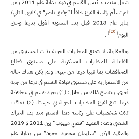
شغل منصب رئيس القسم في درعا بدايةً عام 2011 ومن
ثم تسلَّم رئاسة الفرع خلفاً لـ”وفيق ناصر” في كانون الثاني/
يناير عام 2018 قبل بدء التسوية الأولى بدرعا وحتى
[20]
)
(
اليوم
.
وبالمقارنة، لا تتمتع المخابرات الجوية بذات المستوى من
الفاعلية للمخابرات العسكرية على مستوى قطاع
المحافظات بما فيها درعا من جهة، ولم يكن هناك حالة
من الاستمرارية على مستوى قيادة القسم في درعا من جهة
أخرى. ويتضح ذلك من خلال: (1) وجود قسم في محافظة
درعا يتبع لفرع المخابرات الجوية في حرستا. (2) تعاقب
ثلاث شخصيات على رئاسة هذا القسم منذ بدء الحراك
الشعبي وهم: العميد “قصي ميهوب” بين 2011 وَ 2019
والعقيد الركن “سليمان محمود حمود” من بداية عام