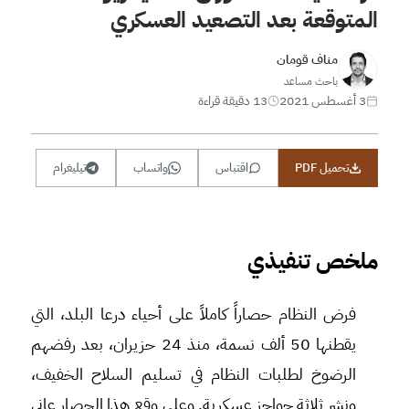
المتوقعة بعد التصعيد العسكري
مناف قومان
باحث مساعد
3 أغسطس 2021
13 دقيقة قراءة
تحميل PDF
اقتباس
واتساب
تيليغرام
ملخص تنفيذي
فرض النظام حصاراً كاملاً على أحياء درعا البلد، التي
يقطنها 50 ألف نسمة، منذ 24 حزيران، بعد رفضهم
الرضوخ لطلبات النظام في تسليم السلاح الخفيف،
ونشر ثلاثة حواجز عسكرية. وعلى وقع هذا الحصار عانى