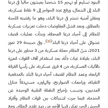
البنود تسليم أو تهجير 15 شخصاً يعيشون حالياً في درعا
البلد إلى الشمال، ورفع عدد الحواجز إلى 9 نقاط عسكرية،
ومفارز أمنية تنتشر في درعا البلد، وهو ما رفضته اللجنة
بالمطلق. وبعد فشل المفاوضات دخلت تعزيزات عسكرية
للنظام إلى أحياء درعا المحطة، وبدأت عمليات قصف
)
[8]
(
عشوائي على أحياء درعا البلد
. وفي صبيحة 29 تموز
2021، شنّ النظام حملة عسكرية من 3 محاور على درعا
البلد، بقيادة غياث دلّة، بعد استقدام آلاف القوات مُعززة
بالآليات العسكرية، من 4 فرق عسكرية، على رأسها الفرقة
الرابعة، وعمد النظام لقصف أحياء درعا البلد بالمدفعية
الثقيلة، وراجمات الصواريخ، والهاون، مستهدفاً منازل
المدنيين، وتسبب بإخراج النقطة الطبية الوحيدة عن
الخدمة، فيما جرت اشتباكات بين قوات النظام وأفراد
الجيش الحر، تمكن فيها الأخير من صد تقدم النظام. ومع