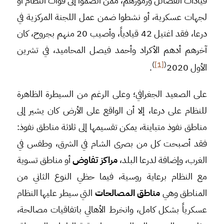
قيادات الفصائل ورموزهم، ممن انضموا إلى قوات النظام أو
لجهات عسكرية، أو نشطوا ضمن عمل اللجنة المركزية في
درعا، فقد اغتيل 42 قيادياً، وأصيب 20 منهم بجروح، كان
آخرهم أدهم الأكراد وأحمد فيصل المحاميد، في تشرين
)
[1]
(
الأول 2020
.
على الصعيد الجغرافي؛ وعلى الرغم من السيطرة الظاهرة
للنظام على درعا، إلا أن الواقع على الأرض كان يشير إلى
مناطق نفوذ متباينة، يمكن تقسيمها إلى ثلاثة مناطق نفوذ:
فقد أصبحت كل من بصرى الشام في الشرق، وطفس في
الغرب، وإضافة لدرعا البلد،
مراكز تفاوض
أو مناطق تسوية
مع النظام برعاية روسية، فيما حظي النوع الثاني من
المناطق وهي
مناطق المصالحات
التي سيطر عليها النظام
عسكرياً بشكل كامل، وانخرط الأهالي باتفاقيات مصالحة،