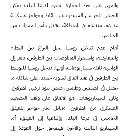
والغربي على خط المعارك نصرة لدرعا البلد؛ تمكن
الجيش الحر من السيطرة على نقاط وحواجز عسكرية
عديدة، منتشرة في المنطقة، وقتل وأسر العشرات من
العناصر.
أمام عدم تدخل روسيا لحل النزاع بين النظام
والمعارضة، واستمرار المفاوضات بين الطرفين، يقفز إلى
الواجهة ثلاثة سيناريوهات، أولها: تدخل روسيا للتوسط
بين الطرفين في عقد اتفاق تسوية جديد، على شاكلة ما
حصل في الصنمين وطفس، ضمن بنود ترضي الطرفين.
وثاني السيناريوهات: هو الاتفاق على وقف التصعيد
العسكري من الطرفين، مقابل نشر حواجز للفيلق
الخامس في درعا البلد، وإتباعها إلى الفيلق، أما
السيناريو الثالث والأخير: فيتمحور حول العودة إلى