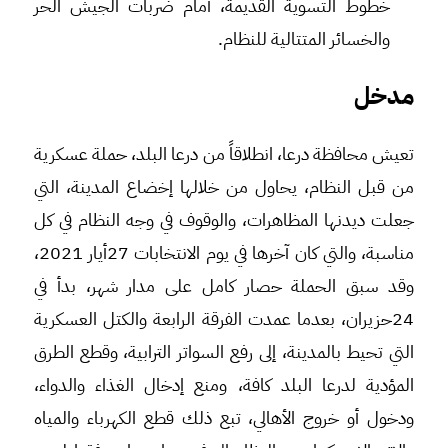
خطوط التسوية القديمة، أمام ضربات الجيش الحر
والخسائر المتتالية للنظام.
مدخل
تعيش محافظة درعا، انطلاقاً من درعا البلد، حملة عسكرية
من قبل النظام، يحاول من خلالها إخضاع المدينة، التي
جعلت ديدنها المظاهرات، والوقوف في وجه النظام في كل
مناسبة، والتي كان آخرها في يوم الانتخابات 27أيار 2021،
وقد سبق الحملة حصار كامل على مدار شهر، بدأ في
24حزيران، بعدما عمدت الفرقة الرابعة والكتل العسكرية
التي تحيط بالمدينة، إلى رفع السواتر الترابية، وقطع الطرق
المؤدية لدرعا البلد كافة، ومنع إدخال الغذاء والدواء،
ودخول أو خروج الأهالي، تبع ذلك قطع الكهرباء والمياه