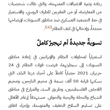
زيادة وتيرة الاغتيالات الممنهجة، والتي طالت شخصيات
من المعارضة، أو من المقربين للطرف الروسي، والاستمرار
في خط التصعيد العسكري ضد مناطق التسويات، لإرضاخها
)
[4]
(
مجدداً، وإدخالها في كنف النظام
.
تسويةٌ جديدةٌ أم تهجيرٌ كاملٌ
استمراراً لمحاولات النظام والإيرانيين في إعادة مناطق
التسويات إلى سيطرتهما، فرضت قوات النظام في 24
حزيران 2021 حصاراً كاملاً على أحياء درعا البلد، التي
يسكنها قرابة 50 ألف نسمة في مخيم النازحين، ومخيم
اللاجئين الفلسطينيين، وطريق السد، والمزارع في مناطق
الشياح والنخلة والرحية والخواني. مستهدفاً إرغام الأهالي
على تسليم السلاح الخفيف والمتوسط، وإجراء اتفاق