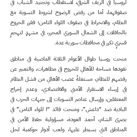
لروسيا في الريف الشرقي، لاستقطاب وتجنيد الشباب في
صفوفهما، أما من رفض الرضوخ لشروط التسوية مع
النظام، والانخراط في صفوف اللواء الثامن؛ فقرر الخروج
بالحافلات إلى الشمال السوري المحرر، في مشهدٍ لتهجيرٍ
قسريٍ تكرر في محافظات سورية عدة.
منحت روسيا طوال الأعوام الثلاثة الماضية في مناطق
نفوذها مساحة للأهالي للخروج في مظاهرات، والتعبير عن
رفضهم للنظام، مستغلةً غضب الأهالي من فشل النظام
في إرساء الاستقرار الأمني والاقتصادي، وعدم إخراج
المعتقلين، وإرسال عناصر التسويات إلى جبهات الحرب في
البادية ضد “داعش”، ومنحت قائد “ا للواء الثامن” في
بصرى الشام، أحمد العودة، مسؤولية حفظ الأمن في
المناطق التي يسيطر عليها، ولعب أدوار حوكمية لحل