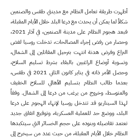
أظهرت طريقة تعامل النظام مع مدينتي طفس والصنمين
شكلاً لما يمكن أن يحدث مع درعا البلد خلال الأيام المقبلة،
فبعد هجوم النظام على مدينة الصنمين، في آذار 2021،
وحصار من رفض إجراء المصالحات، تدخلت روسيا لفض
النزاع وفرض هدنة انتهت بترحيل المقاتلين إلى الشمال،
وتسوية أوضاع الراغبين بالبقاء بشرط تسليم السلاح،
وحصل الأمر ذاته في يناير كانون الثاني 2021 في طفس،
بعدما طالب النظام بتسليم الأهالي للسلاح الخفيف
والمتوسط، وخروج من يرغب من درعا إلى الشمال. وفقاً
لهذا السيناريو قد تتدخل روسيا لإنهاء الهجوم على درعا
البلد، ووضع حد للعملية العسكرية، وتوقيع اتفاق جديد
تعتمد تفاصيله وبنوده على حجم الخسائر التي سيتكبدها
النظام خلال الأيام المقبلة، من حيث عدد من سيخرج إلى