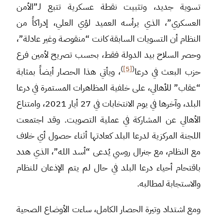
تسوية جديد، وتثبيت نقطة عسكرية تتبع لـ”الأمن
العسكري”، الذي يرأسه العميد لؤي العلي، إدراكاً من
النظام أن التسويات السابقة كانت “منقوصة وغير عادلة”،
وحصر السلاح بيد الدولة فقط، بحسب تصريح لأمين فرع
)
[5]
(
حزب البعث في درعا
، ويأتي هذا الحصار أيضاً بمثابة
“عقاب” للأهالي، على خلفية المظاهرات المستمرة في درعا
البلد، وآخرها في يوم الانتخابات في 27 أيار 2021، وامتناع
الأهالي عن المشاركة في عملية التصويت. وقد اجتمعت
اللجنة المركزية لدرعا البلد كعادتها أثناء حصول أي خلاف
مع النظام، مع جنرال روسي يُدعى “أسد الله”، الذي هدد
باقتحام أحياء درعا البلد في حال لم يتم الإذعان للنظام
والاستجابة لمطالبه.
ومع اشتداد وتيرة الحصار الكامل، ساءت الأوضاع الصحية