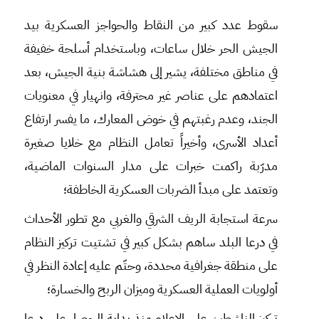
سقوط عدد كبير من النقاط والحواجز العسكرية بيد
الجيش الحر خلال ساعات، وباستخدام أسلحة خفيفة
في مناطق مختلفة، يشير إلى هشاشة بنية الجيش، بعد
اعتمادهم على عناصر غير محترفة، وانهيار في معنويات
الجند، وعدم رغبتهم في خوض المعارك، ما يفسر ارتفاع
أعداد الأسرى، وأخيراً تعامل النظام مع خلايا صغيرة
مدرّبة راكمت خبرات على مدار السنوات الماضية،
وتعتمد على مبدأ الضربات العسكرية الخاطفة؛
سرعة استجابة الريف الشرقي والغربي مع تطور الأحداث
في درعا البلد ساهم بشكل كبير في تشتيت تركيز النظام
على منطقة جغرافية محددة، وحتّم عليه إعادة النظر في
أولويات العملية العسكرية وميزان الربح والخسارة؛
تركيز الناشطين على الإعلام منذ بداية الحصار على درعا