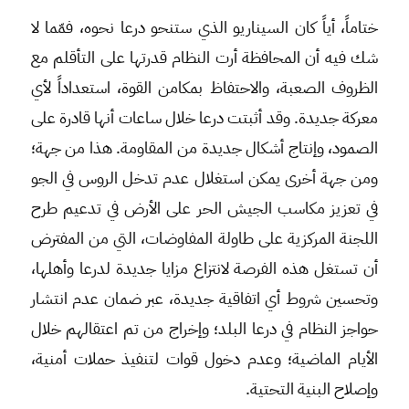
ختاماً، أياً كان السيناريو الذي ستنحو درعا نحوه، فمّما لا
شك فيه أن المحافظة أرت النظام قدرتها على التأقلم مع
الظروف الصعبة، والاحتفاظ بمكامن القوة، استعداداً لأي
معركة جديدة. وقد أثبتت درعا خلال ساعات أنها قادرة على
الصمود، وإنتاج أشكال جديدة من المقاومة. هذا من جهة؛
ومن جهة أخرى يمكن استغلال عدم تدخل الروس في الجو
في تعزيز مكاسب الجيش الحر على الأرض في تدعيم طرح
اللجنة المركزية على طاولة المفاوضات، التي من المفترض
أن تستغل هذه الفرصة لانتزاع مزايا جديدة لدرعا وأهلها،
وتحسين شروط أي اتفاقية جديدة، عبر ضمان عدم انتشار
حواجز النظام في درعا البلد؛ وإخراج من تم اعتقالهم خلال
الأيام الماضية؛ وعدم دخول قوات لتنفيذ حملات أمنية،
وإصلاح البنية التحتية.