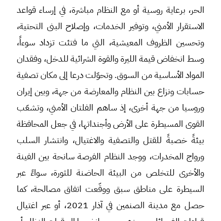
الحر، برعاية روسية أو مع النظام مباشرة، في إرساء قواعد
الاستقرار الأمني، وتوفير الخدمات، وإصلاح البنى التحتية،
وتحسين الظروف المعيشية، التي ما فتئت تزداد سوءاً،
وسط انخفاض قيمة الليرة والقوة الشرائية للدخل، وفقدان
المواد الأساسية من السوق. وتحوّلت درعا إلى مكان تصفية
حسابات ونزاع بين النظام والمعارضة من جهة، وبين إيران
وروسيا من جهة أخرى، إذ ساهم الفلتان الأمني، وتشعّب
القوى المسيطرة على الأرض وأجنداتها، في جعل المحافظة
بيئةً خصبةً للقتل والتصفية والاغتيال، وانتشار السلب
ورواج المخدرات، ووجد النظام الفرصة سانحة بين الفينة
والأخرى للتخلص من البيئة الحاضنة للثورة، سواءً عبر
السيطرة على مناطق سبق ووقّعت اتفاق مصالحة، كما
حصل مع مدينة الصنمين في آذار 2021، أو عبر اغتيال