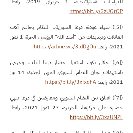
للدراسات الاستراتيجية، 1 حزيران 2019، رابط:
https://bit.ly/3zUGrOP
([5]) ضياء عودة، درعا السورية.. النظام يحاصر آلاف
العائلات وتهديدات من “أسد الله” الروسي، الحرة، 1 تموز
2021، رابط:
https://arbne.ws/3ldDgOu
([6]) جلال بكور، استمرار حصار درعا البلد.. وجرحى
باستهداف لجان النظام السوري، العربي الجديد، 14 توز
2021، رابط:
https://bit.ly/3xfxqhA
([7]) اتفاق بين النظام السوري ومعارضين في درعا ينهي
حصاره على مركزها، الجزيرة، 27 تموز 2021، رابط:
https://bit.ly/3xaUNZL
([8]) فشل جولة المفاوضات مع قوات النظام السوري