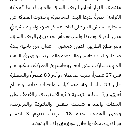
منتصف النهار أطلق الريف الشرقي والغربي لدرعا “معركة
الكرامة” نصرةً لدرعا البلد المحاصرة، وأسفرت المعركة عن
سيطرة الجيش الحر على نقاط عسكرية، وحواجز منتشرة في
مدن الحراك وصيدا والسهوة وأم المياذن في الريف الشرقي،
وتم قطع الطريق الدولي دمشق – عمّان من ناحية بلدة
صيدا، وبلدات طفس واليادودة والمزيريب ونوى في الريف
الغربي، وشاركت مدن انخل وجاسم في المعركة، وتمكنوا من
قتل 27 عنصراً، بينهم ضابطان، وأسر 83 عنصراً، والسيطرة
على 33 حاجزاً، و4 معسكرات، وإعطاب دبابة، واغتنام
أخرى. وردّ النظام بتوسيع دائرة الاستهداف والقصف على
البلدات والمدن، شملت طفس واليادودة والمزيريب،
وأودى القصف بحياة 18 شهيداً، بينهم 3 أطفال
ووالدتهم، سقطوا خلال مجزرة في بلدة اليادودة.