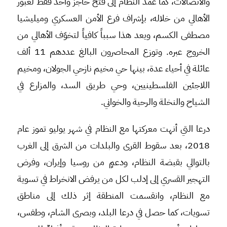
والاتصالات، كما عمد النظام إلى فتح حاجز واحد فقط لعبور
الأهالي من خلاله، بإشراف فرع الأمن العسكري وميليشيا
مصطفى الكسم، ويعد هذا سبباً كافياً لتخوّف الأهالي من
الخروج عبره. وتوزع المحاصرون البالغ عددهم 11 ألف
عائلة في أحياء عدة، بينها حي مخيم نازحي الجولان، ومخيم
اللاجئين الفلسطينيين، وحي طريق السد، والمزارع في
الشياح والنخلة والرحية والخواني.
درعا التي أنهت معركتها مع النظام في شهر يوليو تموز عام
2018، بعد سقوط القرى والبلدات من الشرق إلى الغرب
بالتوالي بقبضة النظام، ودعمٍ من روسيا وإيران، وفرض
التهجير القسري إلى إدلب لكل من يرفض الانخراط في تسوية
مع النظام، وانقسمت المنطقة إثر ذلك إلى مناطق
تسويات، كما حصل في درعا البلد، وبصرى الشام، وطفس،