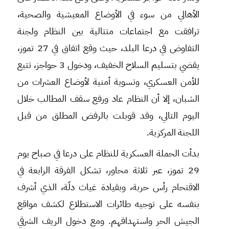
الأهالي من سوء في الأوضاع المعيشية والصحية،
ترافقت مع اجتماعات متتالية بين النظام ولجنة
التفاوض في درعا البلد، حيث وقع اتفاق في 27 تموز،
يقضي بتسليم السلاح الخفيف، ودخول 3 حواجز، تتبع
للأمن العسكري، وتسوية أمنية لأوضاع العشرات من
الشبان، إلا أن النظام عاد ورفع سقف المطالب خلال
اليوم التالي، وقد قوبلت بالرفض المطلق من قبل
اللجنة المركزية.
بدأت الحملة العسكرية للنظام على درعا في صباح يوم
29 تموز، عبر ثلاثة محاور، تشكل الفرقة الرابعة في
الاقتحام رأس حربة، وبقيادة غياث دلّة، الذي أشرف
بنفسه على توجيه طائرات الاستطلاع لكشف مواقع
الجيش الحر واستهدافهم. ومع دخول الريف الشرقي