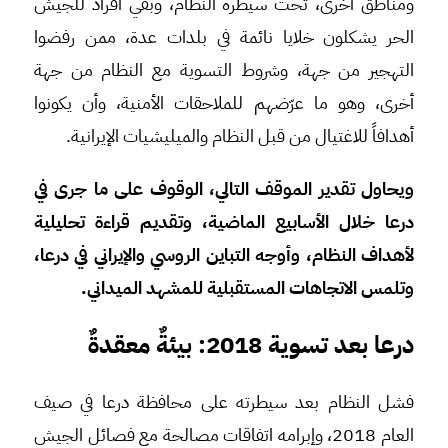
ومناطق أخرى، تحت سيطرة النظام، وبقي أفرادٌ للجيش
الحر يشكلون خلايا نائمة في بلدات عدة، ممن رفضوا
التهجير من جهة، وشروط التسوية مع النظام من جهة
أخرى، وهو ما عرّضهم للملاحقات الأمنية، وأن يكونوا
أهدافاً للاغتيال من قبل النظام والميليشيات الإيرانية.
ويحاول تقدير الموقف التالي، الوقوف على ما جرى في
درعا خلال الأسابيع الماضية، وتقديم قراءة تحليلية
لأهداف النظام، وأوجه التباين الروسي والإيراني في درعا،
وتلمس الاتجاهات المستقبلية للمشهد الميداني.
درعا بعد تسوية 2018: بيئةٌ معقدةٌ
فشل النظام بعد سيطرته على محافظة درعا في صيف
العام 2018، وإبرامه اتفاقات مصالحة مع فصائل الجيش