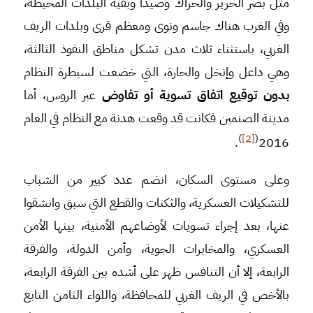
مثل بصر الحرير والحراك وصيدا وبقية البلدات المحيطة،
وفي الغرب هناك جاسم ونوى ومعظم قرى وبلدات الريف
الغربي، باستثناء ثلاث مدن تشكل مناطق النفوذ الثالثة،
وهي داعل وإنخل والحارة، التي خضعت لسيطرة النظام
بدون توقيع اتفاق تسوية أو تفاوض
عبر الروس، أما
مدينة الصنمين فكانت قد وقعت هدنة مع النظام في العام
)
[2]
(
.
2016
وعلى مستوى السكان، انضم عدد كبير من الشباب
للتشكيلات العسكرية، والثكنات والقطع التي سبق وانشقوا
عنها، بعد إجراء تسويات لأوضاعهم الأمنية، بينها الأمن
العسكري، والمخابرات الجوية، وأمن الدولة، والفرقة
الرابعة، إلا أن التنافس ظهر على أشده بين الفرقة الرابعة،
بالأخص في الريف الغربي للمحافظة، واللواء الثامن التابع