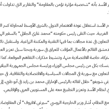
 الأسد بأنه “شخصية مؤثرة تؤمن بالمقاومة” والتقارير التي تداولت أن
.
الأسد استغلال عودة الاهتمام الدولي بالشرق الأوسط لمحاولة كسر العز
 الغربية. حيث التقى رئيس حكومته “محمد غازي الجلالي” بالسفير ال
التعاون في عدة مجالات بما فيها التقنية والمكننة الزراعية. واستقبل ن
شق القائم بالأعمال المؤقت للعراق في سورية وبحثا سبل تعزيز العلاق
ركة، خاصة الاقتصادية منها، وتنشيط مذكرات التفاهم الموقعة. كما ا
نسك بكل من رئيس مجلس الوزراء ورئيسة مجلس الجمهورية البيلاروس
لتعاون مع سورية في المجالات السياسية والاقتصادية والثقافية. في حي
شويغو” خلال لقائه بالرئيس الإماراتي محمد بن زايد في أبو ظبي، إلى
لنظام الأسد وتعزيز التطبيع معه على المستويين العربي والإقليمي.
مع النظام، أشار وزير الخارجية الروسي “سيرغي لافروف” أن المفاوضات