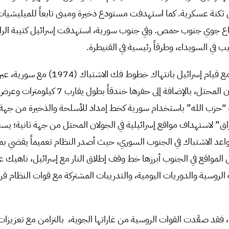
نة عسكرية. كما استهدفت مستودع ذخيرة ومبنى تابعاً للميليشيات ا
يب في السويداء، وطرقاً رئيسية في القنيطرة.
يأتي هذا التصعيد بالتوازي مع قيام إسرائيل بانتهاك خط
أراضٍ سورية جديدة للجولان المحتل، بالإضافة إلى حفره
 “حزب الله” باستخدام سورية كخط إمداد للأسلحة والذخيرة من جهة
عراق” لاستهداف مواقع إسرائيلية في الجولان المحتل من جهة ثانية؛ ي
عد الاشتباك في الجنوب السوري، حيث أصدر النظام تعميماً يقضي بم
ض المواقع في الجنوب أبرزها خط وقف إطلاق النار مع إسرائيل، ناهيك 
 الروسية والدوريات اليومية، والتدريبات المشتركة مع قوات النظام
، فقد صعَّدت القوات الروسية من غاراتها الجوية، بالتزامن مع تعزيز