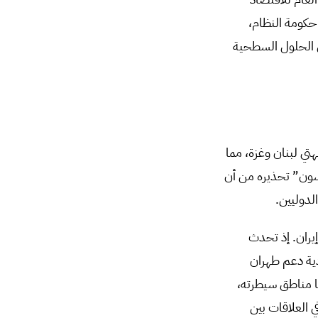
حكومة النظام،
ى الحلول السطحية
 شهر تشرين الأول/أكتوبر 2024، لا سيما في جبهتي لبنان وغزة، مما
سون” تحذيره من أن
لدوليين.
إيران. إذ تحدث
دية دعم طهران
ا مناطق سيطرته،
 العلاقات بين