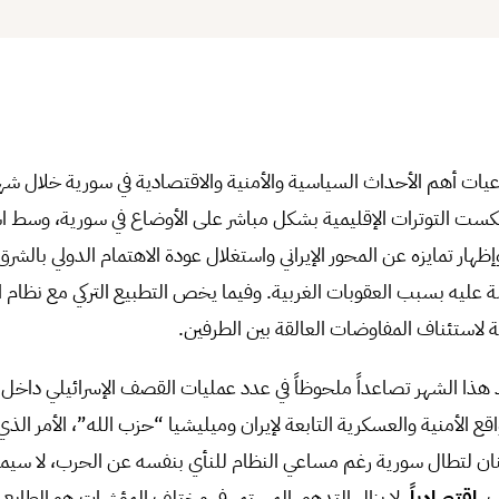
عكست التوترات الإقليمية بشكل مباشر على الأوضاع في سورية، وسط است
إظهار تمايزه عن المحور الإيراني واستغلال عودة الاهتمام الدولي بالشر
ضة عليه بسبب العقوبات الغربية. وفيما يخص التطبيع التركي مع نظام 
لاستئناف المفاوضات العالقة بين الطرفين.
هذا الشهر تصاعداً ملحوظاً في عدد عمليات القصف الإسرائيلي داخل ا
ع الأمنية والعسكرية التابعة لإيران وميليشيا “حزب الله”، الأمر الذ
لبنان لتطال سورية رغم مساعي النظام للنأي بنفسه عن الحرب، لا سيم
ب.
اقتصادياً
، لا يزال التدهور المستمر في مختلف المؤشرات هو الطابع 