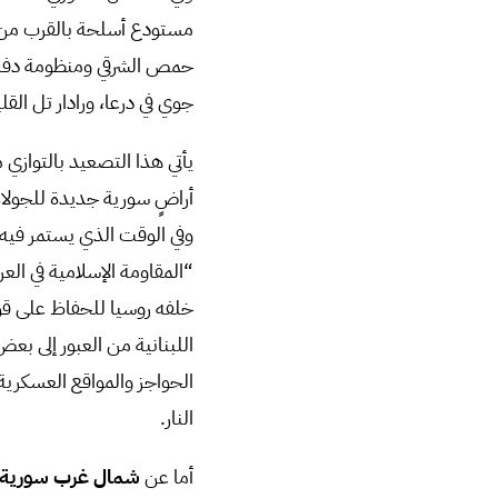
مستودع أسلحة بالقرب من ثك
جوي في درعا، ورادار تل القل
وفي الوقت الذي يستمر فيه
“المقاومة الإسلامية في ال
خلفه روسيا للحفاظ على قوا
اللبنانية من العبور إلى بع
الحواجز والمواقع العسكرية
النار.
أما عن
شمال غرب سورية