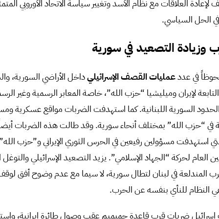
لإعادة العلاقات مع نظام الأسد وتغيير سياسة الاتحاد الأوروبي المتمث
 الحل السياسي.
 وزيادة التصعيد في سورية
حوظاً في عدد
عمليات القصف الإسرائيلي
داخل الأراضي السورية، وا
التابعة لإيران وميليشيا “حزب الله”، خاصة المعابر الرسمية وغير الر
حدود السورية اللبنانية. كما استهدفت الضربات مواقع عسكرية وم
ي “حزب الله” بمختلف أنحاء سورية. وقد طالت هذه الضربات أيضاً 
لتي استهدفت مسؤولين رفيعين في الحرس الثوري الإيراني و”حزب الله
ن العام لحركة “الجهاد الإسلامي”. يزيد التصعيد الإسرائيلي والتوغل ال
رب المندلعة في لبنان لتطال سورية، لا سيما مع عدم وضوح أفق لوقف
 النظام للنأي بنفسه عن الحرب.
 إسرائيل ضربات قرب قاعدة حميميم عقب وصول طائرة إيرانية، واس