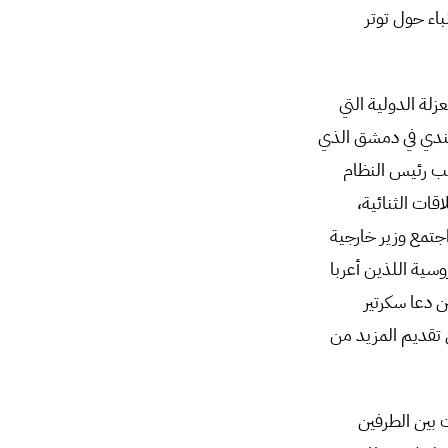
باء حول توتر
لة الدولية التي
هندي في دمشق الذي
ائب رئيس النظام
ات الثنائية،
جتمع وزير خارجية
ية اللذين أعربا
ن دعا سكرتير
 تقديم المزيد من
 بين الطرفين