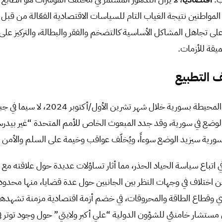
المواطنين نتيجة الغياب التام للسياسات الاقتصادية الفعّالة من قبل 
 على تجاهل المشاكل الأساسية كالتضخم والفقر والبطالة، والتركيز عل
ميقة للأزمات.
ف التطبيع
استمرت التوترات الإقليمية المحيطة بسورية خلال
وضع في سورية، وقد جدد المبعوث الخاص للأمم المتحدة “غير بيدر
 سورية سيزيد الوضع سوءاً، ويُخلّف عواقب وخيمة على السلم والأمن ا
ي اتباع سياسة الحياد الحذر، مما أثار تساؤلات عديدة حول علاقته مع 
ن اختلاف في وجهات النظر بين الجانبين حول عدة قضايا، منها محدو
دي وقطاع الطاقة والمحروقات، في خضم أزمة اقتصادية مزمنة تشهده
ن مستشار خامنئي للشؤون الدولية “علي أكبر ولايتي” حول وجود توتر في