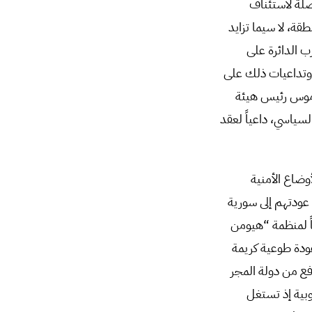
صلة لاستئناف
قة، لا سيما تزايد
ب الدائرة على
ض وتداعيات ذلك على
اموس رئيس هيئة
سياسي، داعياً لعقد
وضاع الأمنية
 عودتهم إلى سورية
اً لمنظمة “هيومن
عودة طوعية كريمة
دفع من دولة المجر
وبية إذ تستغل