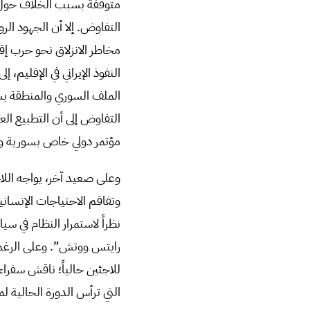
متوقفة بسبب الخلاف حول ان
التفاوض. إلا أن الجهود الر
مخاطر الانزلاق نحو حرب إقل
النفوذ الإيراني في الإقليم
الملف السوري والمنطقة بش
التفاوض إلى أن التطبيع ال
مؤتمر دولي خاص بسورية وا
وعلى صعيد آخر، يواجه اللاج
وتفاقم الاحتياجات الإنساني
نظراً لاستمرار النظام في 
رايتس ووتش”. وعلى الرغم من
للاجئين حالياً؛ ناقش سفراء
التي ترأس الدورة الحالية ل