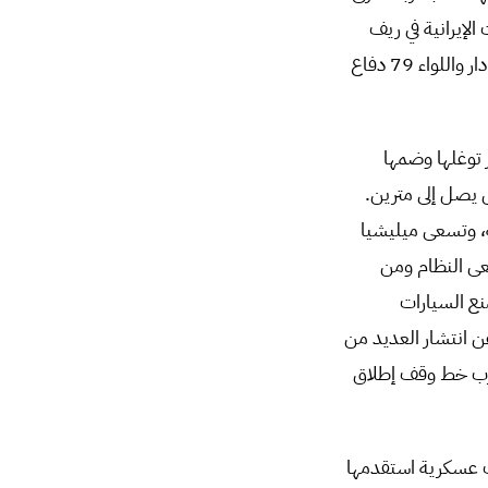
لإيرانية في ريف
حمص الشرقي ومنظومة دفاع جوي جنوب حمص. وفي جنوب سورية، استهدفت إسرائيل كتيبة الرادار واللواء 79 دفاع
وط فك الاشتباك (1974) مع سورية، عبر توغلها وضمها
ا خندقاً بطول يقارب 7 كيلومترات وعرض يصل إلى مترين.
، وتسعى ميليشيا
سعى النظام ومن
نع السيارات
عن انتشار العديد من
 قرب خط وقف إطلاق
ات عسكرية استقدمها