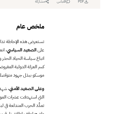
PDF
اقتباس
مشاركة
ملخص عام
على
الصعيد السياسي
، ان
اتباع سياسة الحياد الحذر و
كسر العزلة الدولية المفرو
موسكو ببذل جهود متواصلة 
وعلى الصعيد الأمني
، شهد 
التي استهدفت عشرات المواق
تمدُّد الحرب المندلعة في 
واضح لوقف إطلاق نار قري