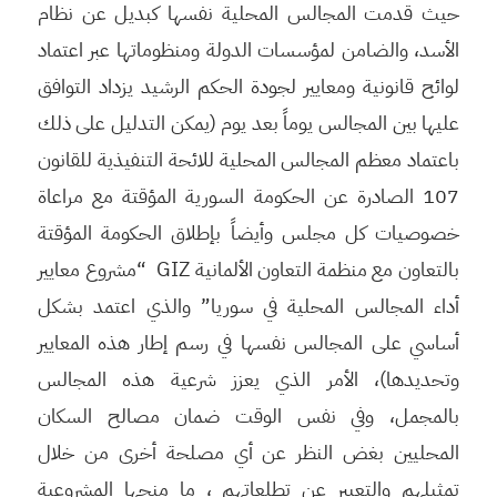
حيث قدمت المجالس المحلية نفسها كبديل عن نظام
الأسد، والضامن لمؤسسات الدولة ومنظوماتها عبر اعتماد
لوائح قانونية ومعايير لجودة الحكم الرشيد يزداد التوافق
عليها بين المجالس يوماً بعد يوم (يمكن التدليل على ذلك
باعتماد معظم المجالس المحلية للائحة التنفيذية للقانون
107 الصادرة عن الحكومة السورية المؤقتة مع مراعاة
خصوصيات كل مجلس وأيضاً بإطلاق الحكومة المؤقتة
بالتعاون مع منظمة التعاون الألمانية GIZ “مشروع معايير
أداء المجالس المحلية في سوريا” والذي اعتمد بشكل
أساسي على المجالس نفسها في رسم إطار هذه المعايير
وتحديدها)، الأمر الذي يعزز شرعية هذه المجالس
بالمجمل، وفي نفس الوقت ضمان مصالح السكان
المحليين بغض النظر عن أي مصلحة أخرى من خلال
تمثيلهم والتعبير عن تطلعاتهم ، ما منحها المشروعية