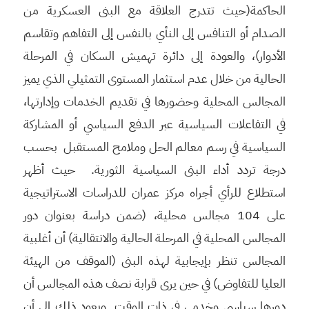
الحاكمة(حيث تتدرج العلاقة مع البنى العسكرية من
الصدام أو التنافس إلى النأي بالنفس إلى التفاهم وتقاسم
الأدوار)، والعودة إلى دائرة تهميش السكان في المرحلة
الحالية من خلال عدم استثمار المستوى التمثيلي الذي يميز
المجالس المحلية وحضورها في تقديم الخدمات وإدارتها،
في التفاعلات السياسية عبر الدفع السياسي أو المشاركة
السياسية في رسم معالم الحل وملامح المستقبل بحسب
درجة تردد أداء البنى السياسية الثورية. حيث أظهر
استطلاع للرأي أجراه مركز عمران للدراسات الاستراتيجية
على 104 مجالس محلية، (ضمن دراسة بعنوان دور
المجالس المحلية في المرحلة الحالية والانتقالية) أن أغلبية
المجالس تنظر بإيجابية لهذه البنى (الموقف من الهيئة
العليا للتفاوض) في حين يرى قرابة نصف هذه المجالس أن
دورها سياسي وخدمي في ذات الوقت. ويعود ذلك إلى أن