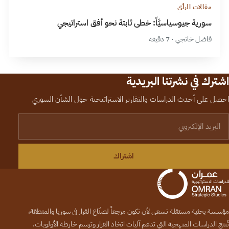
مقالات الرأي
سورية جيوسياسيَّاً: خطى ثابتة نحو أفق استراتيجي
فاضل خانجي · 7 دقيقة
اشترك في نشرتنا البريدية
احصل على أحدث الدراسات والتقارير الاستراتيجية حول الشأن السوري
لبريد الإلكتروني
اشتراك
مؤسسة بحثية مستقلة تسعى لأن تكون مرجعاً لصنّاع القرار في سوريا والمنطقة،
تُنتج الدراسات المنهجية التي تدعم آليات اتخاذ القرار وترسم خارطة الأولويات.