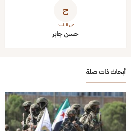
ح
عن الباحث
حسن جابر
أبحاث ذات صلة