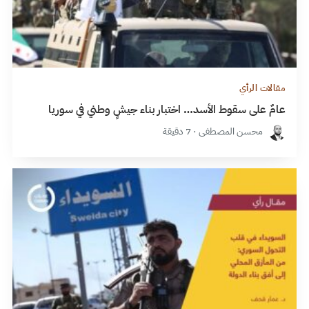
مقالات الرأي
عامٌ على سقوط الأسد… اختبار بناء جيشٍ وطني في سوريا
محسن المصطفى · 7 دقيقة