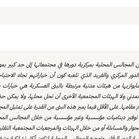
من المجالس المحلية بمركزية دورها في مجتمعاتها
إلى حد كبير ب
دور المركزي والفريد الذي تلعبه كون أن خياراتهم تجاه الاحتياج
 مايوازيها من هيئات مدنية مرتبطة بالبنى العسكرية هي خيارات 
دني ولا الهيئات المجتمعية الأخرى أن تحل محلها، ولا يمكن حتى 
وم مقامها. على الأقل فيما يميز هذه البنى من القدرة على تمثيل ال
توفير ديناميات مؤسسية وغير مؤسسية من خلال المجالس المحل
وار والمساءلة أو من خلال الهيئات والمرجعيات المجتمعية التقل
الدور الرقابي وتوجيه المجالس المحلية لتكون أكثر تشاركية وشفاف