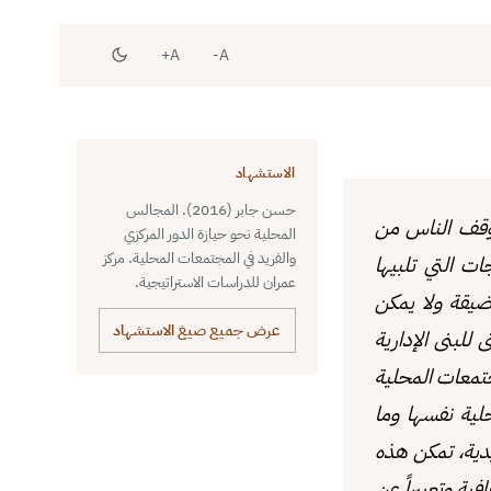
A+
A-
الاستشهاد
حسن جابر (2016). المجالس
موقف الناس من
المحلية نحو حيازة الدور المركزي
والفريد في المجتمعات المحلية. مركز
ات التي تلبيها
عمران للدراسات الاستراتيجية.
ضيقة ولا يمكن
عرض جميع صيغ الاستشهاد
للبنى الإدارية
مجتمعات المحلية
ية نفسها وما
يدية، تمكن هذه
ية وتعبيراً عن