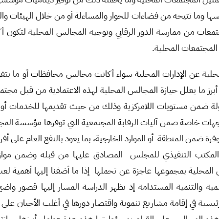
ها وما تتيحه من فضاءات للحوار والمساءلة أو من خلال الهيئات وا
تمعات من ممارسة الدور الرقابي وتوجيه المجالس المحلية لتكون أك
 المجتمعات المحلية.
لية عن الإدارات المحلية سواء أكانت مجالس محافظات أو ما يت
أبرز ما يعلل حيازة المجالس المحلية لهذه الاعتمادية من قبل مجتمع
دولة ضمن مستويات اللامركزية وذلك من حيث تقديمها للخدمات أو ا
جهات خاصة ضمن آليات الرقابة المجتمعية التي توفرها مؤسسة الم
لمتوفرة ضمن المنطقة أو الموارد الخارجية، بما يعود بالنفع العام على أ
مكتب التنفيذي للمجلس المصادق عليها من قبله وضمن موازنا
المحلية بمجموعها عاجزة عن تحملها إذا ما أضفنا إليها أهمية لع
لتنمية والتنمية المستدامة إذ تظهر الدراسة المشار إليها قصور وا
 رئيسية في إقامة مشاريع تنموية واقتصار دورها في أغلب الأحيان على
هذه المجالس على القيام بمسؤوليتها هذه عدة عوامل أبرزها حيازته