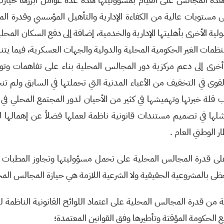
لى مستويات عالية من الكفاءة الإدارية والتأهيل المؤسسي وقدرة ا
ولية الأخرى بأهليتها الإدارية والخدمية، إضافة إلى دفع السكان المح
ظمات الغير الحكومية المحلية والدولية والجهات العسكرية، فيما يتن
خرى إلى دعم مركزية دور المجالس المحلية بناء على تفاهمات وت
قوى في التخفيف من الأعباء المدنية التي تحملتها في السابق ولم ت
قلة خبرتها وتهميشها في كثير من الأحيان لدور المجتمع المحلي في ال
شلها في تصميم مستندات قانونية ناظمة لعملها فضلاً عن إهمالها 
 الوطني العام .
لى قدرة المجالس المحلية على تحمل مسؤوليتها وتجاوز المطبات ا
حظى بالمشروعية الحقيقية ولا الشرعية اللازمة هي حيازة المجالس الم
عة من قدرة المجالس المحلية على اعتماد اللوائح القانونية الناظمة لع
الحكومة المؤقتة وتأطيرها وفق القوانين المعتمدة؛