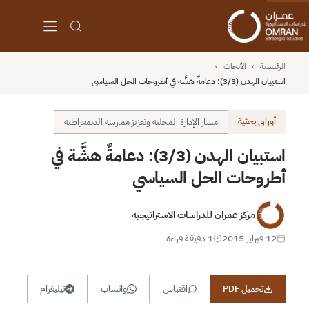
الرئيسية
›
الأبحاث
›
استبيان الهدن (3/3): دعامةٌ هشَّة في أطروحات الحل السياسي
أوراق بحثية
مسار الإدارة المحلية وتعزيز ممارسة الديمقراطية
استبيان الهدن (3/3): دعامةٌ هشَّة في
أطروحات الحل السياسي
مركز عمران للدراسات الاستراتيجية
12 فبراير 2015
1 دقيقة قراءة
تحميل PDF
اقتباس
واتساب
تيليغرام