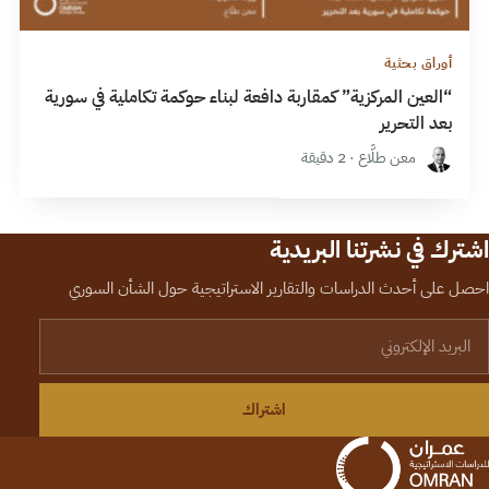
أوراق بحثية
“العين المركزية” كمقاربة دافعة لبناء حوكمة تكاملية في سورية
بعد التحرير
معن طلَّاع · 2 دقيقة
اشترك في نشرتنا البريدية
احصل على أحدث الدراسات والتقارير الاستراتيجية حول الشأن السوري
لبريد الإلكتروني
اشتراك