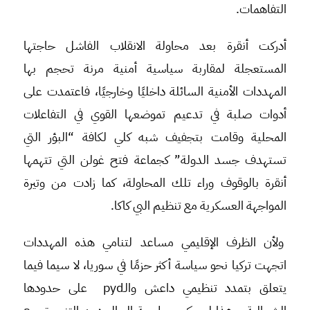
التفاهمات.
أدركت أنقرة بعد محاولة الانقلاب الفاشل حاجتها
المستعجلة لمقاربة سياسية أمنية مرنة تحجم بها
المهددات الأمنية السائلة داخليًا وخارجيًا، فاعتمدت على
أدوات صلبة في تدعيم تموضعها القوي في التفاعلات
المحلية وقامت بتجفيف شبه كلي لكافة “البؤر التي
تستهدف جسد الدولة” كجماعة فتح غولن التي تتهمها
أنقرة بالوقوف وراء تلك المحاولة، كما زادت من وتيرة
المواجهة العسكرية مع تنظيم البي كاكا.
ولأن الظرف الإقليمي مساعد لتنامي هذه المهددات
اتجهت تركيا نحو سياسة أكثر حزمًا في سوريا، لا سيما فيما
يتعلق بتمدد تنظيمي داعش والـpyd على حدودها