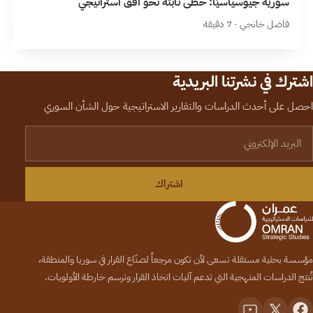
سورية جيوسياسيَّاً: خطى ثابتة نحو أفق استراتيجي
فاضل خانجي · 7 دقيقة
اشترك في نشرتنا البريدية
احصل على أحدث الدراسات والتقارير الاستراتيجية حول الشأن السوري
لبريد الإلكتروني
اشتراك
مؤسسة بحثية مستقلة تسعى لأن تكون مرجعاً لصنّاع القرار في سوريا والمنطقة،
تُنتج الدراسات المنهجية التي تدعم آليات اتخاذ القرار وترسم خارطة الأولويات.