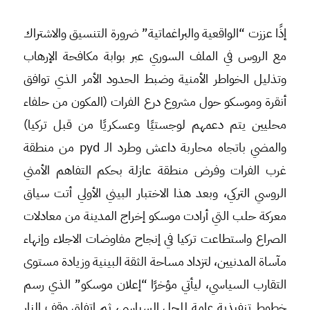
إذًا عززت “الواقعية والبراغماتية” ضرورة التنسيق والاشتراك
مع الروس في الملف السوري عبر بوابة مكافحة الإرهاب
وتذليل الخواطر الأمنية وضبط الحدود الأمر الذي توافق
أنقرة وموسكو حول مشروع درع الفرات (المكون من حلفاء
محليين يتم دعمهم لوجستيًا وعسكريًا من قبل تركيا)
والمضي باتجاه محاربة داعش وطرد الـ pyd من منطقة
غرب الفرات وفرض منطقة عازلة بحكم التفاهم الأمني
الروسي التركي، وبعد هذا الاختبار البيني الأولي أتت سياق
معركة حلب التي أرادت موسكو إخراج المدينة من معادلات
الصراع واستطاعت تركيا في إنجاح مفاوضات الاجلاء وإنهاء
مآساة المدنيين، لتزداد مساحة الثقة البينية وزيادة مستوى
التقارب السياسي، ليأتي مؤخرًا “إعلان موسكو” الذي رسم
خطوط تنفيذية عامة للحل السياسي، ثم اتفاق وقف النار