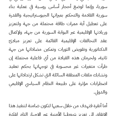
سوريا، وإنما لوضع أحجار أساس روسية في عملية بناء
سورية القادمة والتحكم بميزاتها الجيوستراتيجية والقدرة
على تعطيل أية ممرات طاقة محتملة من جهة ولتعزيز
وريادتها الإقليمية عبر البوابة السورية من جهة، ولإكمال
عقد التحالفات الإقليمية القائمة على تعزيز مبادئ
الدكتاتورية وتقويض الثورات وتمكين مضاداتها من جهة
ثانية، ولحرمان هذه القيادة من أي فاعلية محتملة إن
طرأت متغيرات غير محسوبة في توجهاتها بحكم تعقيد
وتشابك ملفات المنطقة السائلة التي تشكل ارتداداتها على
اضطرابات مؤثرة على طبيعة النظام السياسي الإقليمي
والدولي.
أما أنقرة فتهدف من خلال سعيها لتكون ضامنة لتنفيذ هذا
الاتفاق إلى تعزيز شروطها الأمنية عبر الإجهاز التام لفكرة