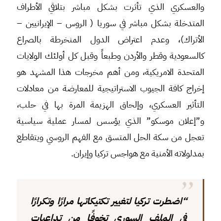
والعسكري الذي تأثرت بشكل مباشر بتلاقي الأطراف
المتدخلة بشكل مباشر في سوريا ( الروس – الإيرانيين –
الأتراك)، وعدم اعتراض الدول المنخرطة بالصراع
كالسعودية وقطر والأردن وطبعاً وقبل كل أولئك الولايات
المتحدة الامريكية، ومن أهم مخرجات هذا المشهد هو
إخراج كافة الجيوب الاستراتيجية للمعارضة من معادلات
التأثير العسكري، وإلحاق الهزيمة المرة بها في حلب،
و”إعلان موسكو” الذي يؤسس لمسار عملية سياسية
تعجل من سكة الحل المتسق مع الفهم الروسي ويتقاطع
بمدلولاته الأمنية مع هواجس تركيا وإيران.
“اضطرت تركيا لتغيير تكتيكاتها مرارًا وتكرارًا
في الملف السوري تخوفًا من تداعيات