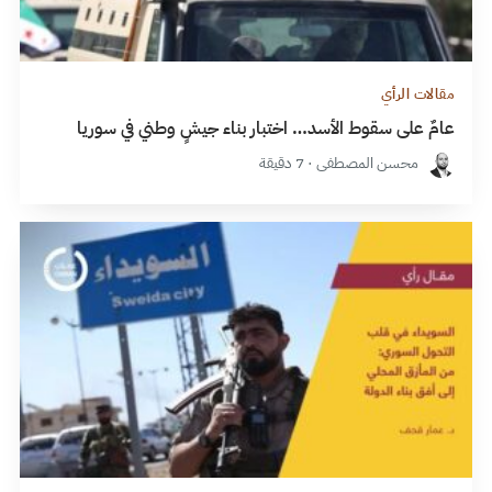
مقالات الرأي
عامٌ على سقوط الأسد… اختبار بناء جيشٍ وطني في سوريا
محسن المصطفى · 7 دقيقة