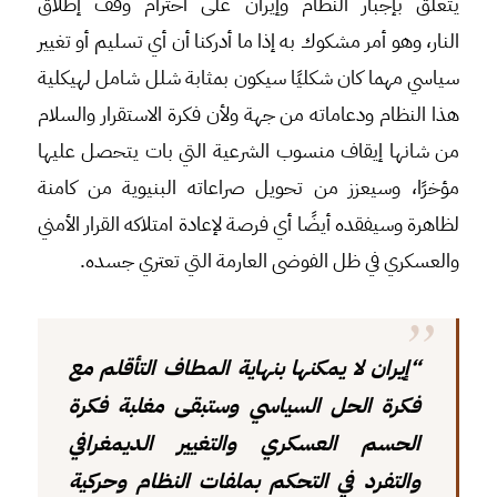
يتعلق بإجبار النظام وإيران على احترام وقف إطلاق
النار، وهو أمر مشكوك به إذا ما أدركنا أن أي تسليم أو تغيير
سياسي مهما كان شكليًا سيكون بمثابة شلل شامل لهيكلية
هذا النظام ودعاماته من جهة ولأن فكرة الاستقرار والسلام
من شانها إيقاف منسوب الشرعية التي بات يتحصل عليها
مؤخرًا، وسيعزز من تحويل صراعاته البنيوية من كامنة
لظاهرة وسيفقده أيضًا أي فرصة لإعادة امتلاكه القرار الأمني
والعسكري في ظل الفوضى العارمة التي تعتري جسده.
“إيران لا يمكنها بنهاية المطاف التأقلم مع
فكرة الحل السياسي وستبقى مغلبة فكرة
الحسم العسكري والتغيير الديمغرافي
والتفرد في التحكم بملفات النظام وحركية