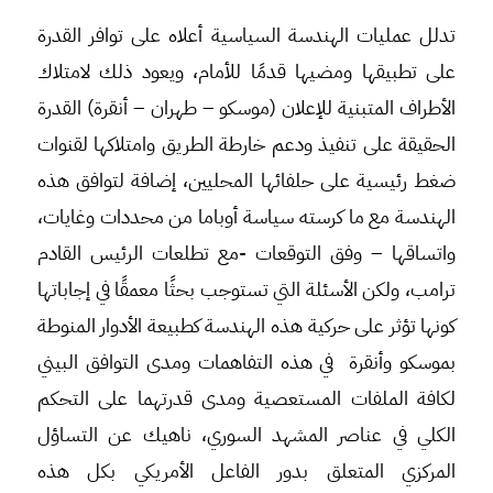
تدلل عمليات الهندسة السياسية أعلاه على توافر القدرة
على تطبيقها ومضيها قدمًا للأمام، ويعود ذلك لامتلاك
الأطراف المتبنية للإعلان (موسكو – طهران – أنقرة) القدرة
الحقيقة على تنفيذ ودعم خارطة الطريق وامتلاكها لقنوات
ضغط رئيسية على حلفائها المحليين، إضافة لتوافق هذه
الهندسة مع ما كرسته سياسة أوباما من محددات وغايات،
واتساقها – وفق التوقعات -مع تطلعات الرئيس القادم
ترامب، ولكن الأسئلة التي تستوجب بحثًا معمقًا في إجاباتها
كونها تؤثر على حركية هذه الهندسة كطبيعة الأدوار المنوطة
بموسكو وأنقرة في هذه التفاهمات ومدى التوافق البيني
لكافة الملفات المستعصية ومدى قدرتهما على التحكم
الكلي في عناصر المشهد السوري، ناهيك عن التساؤل
المركزي المتعلق بدور الفاعل الأمريكي بكل هذه