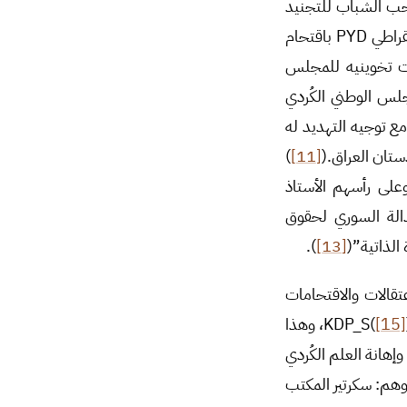
سحب الشباب للتجنيد
)، لترتفع حدة التوتر لاحقاً وبتاريخ 11/8/2016 مع قيام أنصار حزب الاتحاد الديمقراطي PYD باقتحام
ة عبارات تخوينيه للمجلس
لس الوطني الكُردي
مع توجيه التهديد له
دستان العراق.(
[11]
)
على رأسهم الأستاذ
دالة السوري لحقوق
الذاتية”(
[13]
).
تقالات والاقتحامات
[15]
)، وهذا
مشلي وإهانة العلم الكُردي
أتبعتها الأسايش باعتقال خمسة قياديين من حزب KDP-S وهم: سكرتير المكتب