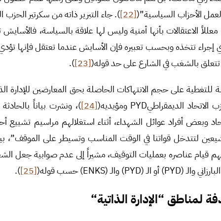
لعمل الأحزاب السياسية”(
[22]
). جاء التبرير ذاته من سكرتير الحزب ا
للاً الاعتقالات بأنها أمنية وليس لها علاقة بالسياسة، فالأسايش ت
ي إجراء تتخذه وبحسب تعبيره فإن الأسايش عندما تعتقل فإنها تؤدي 
تعلق بالشغب في الشارع على حد قوله(
[23]
).
ة للتغطية على حجم الانتهاكات الحاصلة بحق المعارضين للإدارة ال
د الديمقراطيPYD ومؤيديه(
[24]
)، ونشرت بياناً بالحادثة
 وبعض أفراد عوائل الشهداء، أثناء استغلالهم مراسيم تشييع أحد
يعين لتتدخل قواتنا في الوقت المناسب وتسيطر على الموقف”، بي
هم قيام عناصره بعمليات التوقيف، مشيراً إلى عدم صوابية جعل ال
PY) والـ (ENKS) حسب قوله(
[25]
).
ة لمناطق “الإدارة الذاتية
“