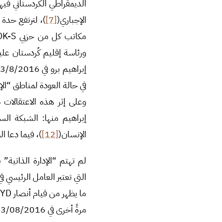
الديمقراطي الكُردستاني ف
الإجباري(
[7]
ورئاسة إقليم كُردستان علي
إبراهيم برو في 13/8/2016(
في حالة العودة لمناطق “الإدارة الذا
وعلى إثر هذه الاعتقالات 
إبراهيم منها: الشبكة ال
الإنسان(
[12]
)، فيما دعا ا
لم تهتم “الإدارة الذاتية” 
التي تعتبر العامل الرئيسي ف
مرةً أخرى في 13/08/2016(