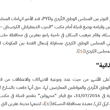
من جهة أخرى ومع استمرار التوتر بين المجلس الوطني الكُردي وYD
ن وقيامه بوضع قنبلة أمام مكتب “الحزب الديمقراطي الكردستاني – س
ة، وقام بترهيب السكان في ناحية راجو بعفرين في محافظة حلب شم
اطي المجلس الوطني الكردي بمحاولة إشعال الفتنة بين المكونات ا
 المجلس الكردي(
[5]
).
اتية
“
 الأشهر من حيث عدد ونوعية الانتهاكات والاعتقالات من قبل 
طني الكُردي والمواطنين المعارضين لها، حتى أنها دفعت بالشارع ا
من الاحتقان. وكانت البداية في 31/07/2016، مع قيام “مجهولين” بتفجير ق
دة كركي لكي/ معبدة بمحافظة الحسكة(
[6]
)، لتتبعها مدينة عفرين التي