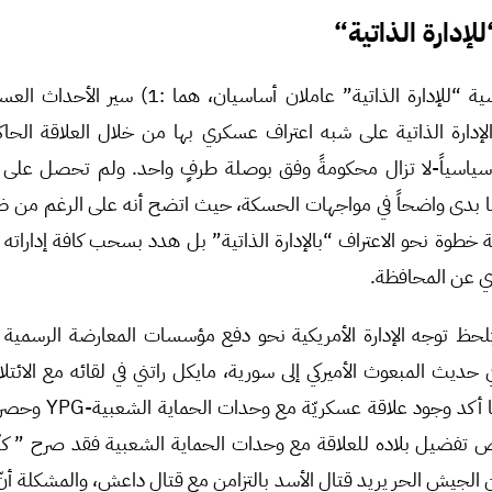
لإدارة الذاتية
“
ا -سياسياً-لا تزال محكومةً وفق بوصلة طرفٍ واحد. ولم تحصل عل
ا بدى واضحاً في مواجهات الحسكة، حيث اتضح أنه على الرغم من ض
ة خطوة نحو الاعتراف “بالإدارة الذاتية” بل هدد بسحب كافة إداراته
ي عن المحافظة.
ُلحظ توجه الإدارة الأمريكية نحو دفع مؤسسات المعارضة الرسمية ل
 حديث المبعوث الأميركي إلى سورية، مايكل راتني في لقائه مع الائ
علاقة لبلاده مع PYD بينما
تفضيل بلاده للعلاقة مع وحدات الحماية الشعبية فقد صرح ” كنّا
الجيش الحر يريد قتال الأسد بالتزامن مع قتال داعش، والمشكلة أنّ 