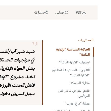
PDF
اقتباس
مشاركة
المحتويات
الحركية السياسية “للإدارة
الذاتية“
في مواجهات الحسكة ا
تجاوزات “الإدارة الذاتية“
بشل الحياة الإداري
التفجيرات المستهدفة لمناطق
“الإدارة الذاتية“
تنفيذ مشروع “الإدا
معارك الحسكة
فلعل الحدث الأبرز ه
تقييم المواجهات من قبل
سبيل تسهيل دخولها 
المراقبين
عملية “درع الفرات”