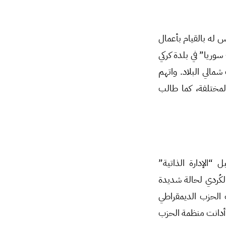
P، فند الأخير اتهامات المجلس له بالقيام بأعمال
وريا” في بلدة كركي
الي البلاد. واتهم
لمختلفة، كما طالب
“الإدارة الذاتية”
لكُردي لحالة شديدة
نبلة في مكتب الحزب الديمقراطي
 أدانت منظمة الحزب