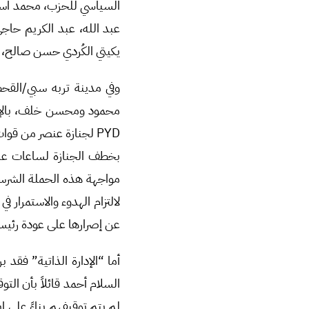
السياسي للحزب، محمد اسما
عبد الله، عبد الكريم حاجي، صال
يكيتي الكُردي حسن صالح، ع
وفي مدينة تربه سبي/القح
محمود ومحسن خلف، بالإضا
PYD لجنازة عنصر من قو
بخطف الجنازة لساعات عدة
مواجهة هذه الحملة الشرسة
لالتزام الهدوء والاستمرار ف
عن إصرارها على عودة رئيس
أما “الإدارة الذاتية” فقد
السلام أحمد قائلاً بأن التو
لم يتم توقيفهم بناءً على