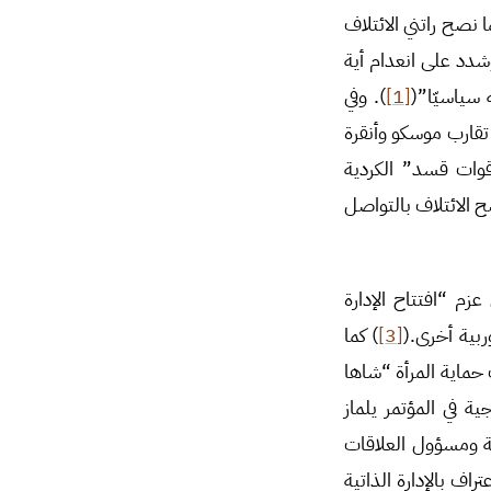
قويّاً على الأرض، والـ YPG شريك قوي”. كما نصح راتني الائتلاف
، وشدد على انعدام أية
 سياسيّا”(
[1]
). وفي
قارب موسكو وأنقرة
قوات قسد” الكردية
ح الائتلاف بالتواصل
زم “افتتاح الإدارة
ربية أخرى.(
[3]
) كما
 حماية المرأة “شاها
ة في المؤتمر يلماز
ئة ومسؤول العلاقات
اف بالإدارة الذاتية