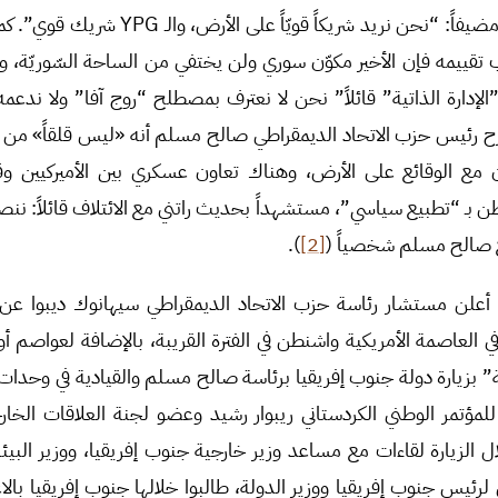
ليس ضمن خطّتنا حالياً”، مضيفاً: “نحن نريد شريكاً 
ع PYD، وحسب تقييمه فإن الأخير مكوّن سوري ولن يختفي من الساحة السّوريّة
الإدارة الذاتية” قائلاً” نحن لا نعترف بمصطلح “روج آفا” ولا ندعمه
 رئيس حزب الاتحاد الديمقراطي صالح مسلم أنه «ليس قلقاً» من ت
 مع الوقائع على الأرض، وهناك تعاون عسكري بين الأميركيين و
طن بـ “تطبيع سياسي”، مستشهداً بحديث راتني مع الائتلاف قائلاً: ننص
ع صالح مسلم شخصياً (
[2]
).
 أعلن مستشار رئاسة حزب الاتحاد الديمقراطي سيهانوك ديبوا عن ع
ي العاصمة الأمريكية واشنطن في الفترة القريبة، بالإضافة لعواصم أو
ية” بزيارة دولة جنوب إفريقيا برئاسة صالح مسلم والقيادية في وحدات
مؤتمر الوطني الكردستاني ريبوار رشيد وعضو لجنة العلاقات الخارجي
ل الزيارة لقاءات مع مساعد وزير خارجية جنوب إفريقيا، ووزير البي
لرئيس جنوب إفريقيا ووزير الدولة، طالبوا خلالها جنوب إفريقيا بالاعتر