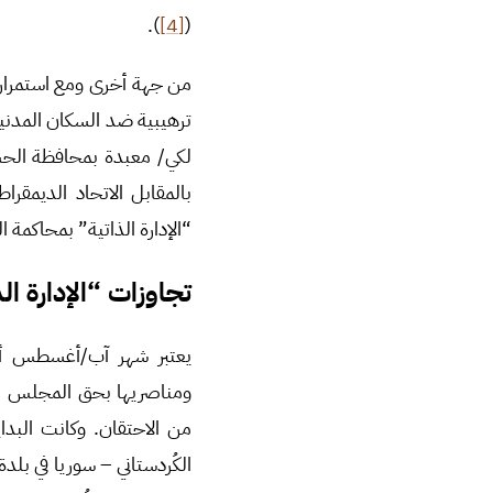
).
[4]
(
ترهيبية ضد السكان المدنيي
لكي/ معبدة بمحافظة الحسك
بالمقابل الاتحاد الديمقر
“الإدارة الذاتية” بمحاكمة
تجاوزات “الإدارة الذ
يعتبر شهر آب/أغسطس أعلى
ومناصريها بحق المجلس الو
الكُردستاني – سوريا في بل