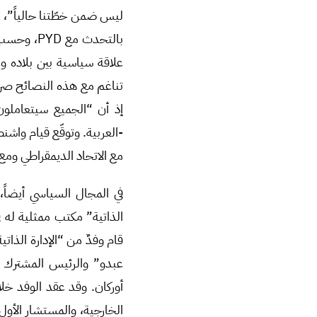
بالتحدث م
علاقة سياسية بين بلاده و”
تناغم مع هذه النصائح صرح
إذ أن “الجميع سيتعاملون
-العربية. وتوقّع قيام واشن
مع الاتحاد الديمقراطي وم
في المجال السياسي أيضاً،
الذاتية” مكتب ممثلية له ف
قام وفدٌ من “الإدارة الذات
عبدو” والرئيس المشترك لل
أوركان. وقد عقد الوفد خلا
الخارجية، والمستشار الأول 