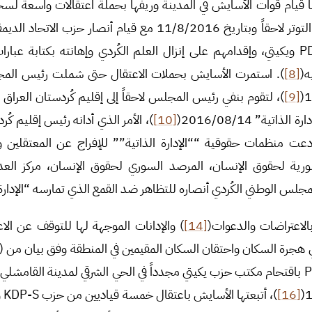
يها قيام قوات الأسايش في المدينة وريفها بحملة اعتقالات واسعة ل
مكاتب كل من حزبي PDK-S ويكيتي، وإقدامهم على إنزال العلم الكُردي وإهانته بكتاب
ه(
[8]
). استمرت الأسايش بحملات الاعتقال حتى شملت رئيس المج
[9]
)، لتقوم بنفي رئيس المجلس لاحقاً إلى إقليم كُردستان العراق 
تية” 2016/08/14(
[10]
)، الأمر الذي أدانه رئيس إقليم كُر
دعت منظمات حقوقية ““الإدارة الذاتية”” للإفراج عن المعتقلين و
سورية لحقوق الإنسان، المرصد السوري لحقوق الإنسان، مركز الع
لمجلس الوطني الكُردي أنصاره للتظاهر ضد القمع الذي تمارسه “الإدارة 
بالاعتراضات والدعوات(
[14]
) والإدانات الموجهة لها للتوقف عن الاع
ي هجرة السكان واحتقان السكان المقيمين في المنطقة وفق بيان من KDP_S(
ما يظهر من قيام أنصار PYD باقتحام مكتب حزب يكيتي مجدداً في الحي الشرقي لمدينة القا
[16]
)، 