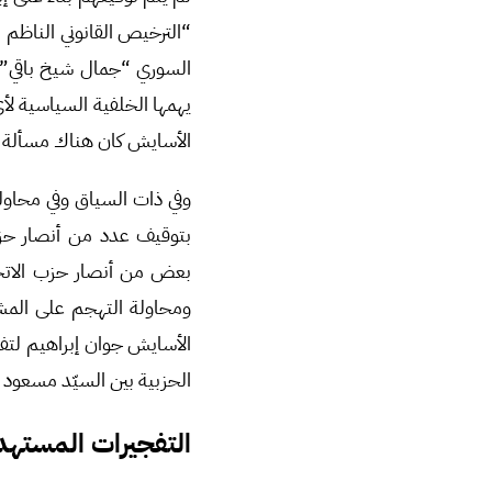
“الترخيص القانوني الناظم 
السوري “جمال شيخ باقي” مع
يهمها الخلفية السياسية لأ
الأسايش كان هناك مسألة ت
وفي ذات السياق وفي محاول
بتوقيف عدد من أنصار حزب الاتحا
بعض من أنصار حزب الاتحاد
ومحاولة التهجم على المش
الأسايش جوان إبراهيم لتف
الحزبية بين السيّد مسعود البارزاني والـ (PYD) أو الـ (D
التفجيرات المستهدف