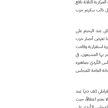
ركزية الثلاثة نافع
ال نائب سكرتير حزب
ني عبد الرحيم علي
ما تعرض أنصار حزب
ورة استفزازية وقامت
 بها المشيعون. في
لس الكُردي جماهيره
مانة العامة للمجلس
مقراطي (تف دم) عبد
 يعتبر اعتقالاً، حيث
المجلس الكُردي على