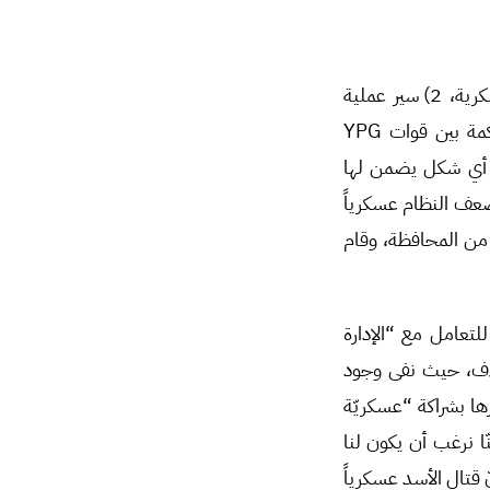
يتحكم في الحركية السياسية “للإدارة الذاتية” عاملان أساسيان، هما :1) سير الأحداث العسكرية، 2) سير عملية
التفاوض. وبينما حصلت الإدارة الذاتية على شبه اعتراف عسكري بها من خلال العلاقة الحاكمة بين قوات YPG
ى أي شكل يضمن لها
عف النظام عسكرياً
 من المحافظة، وقام
لتعامل مع “الإدارة
تلاف، حيث نفى وجود
 أكد وجود علاقة عسكريّة مع وحدات الحماية الشعبية-YPG وحصرها بشراكة “عسكريّة
 نرغب أن يكون لنا
قتال الأسد عسكرياً