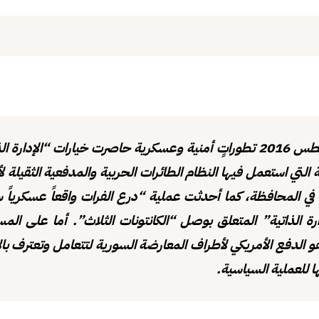
شهد شهر آب/أغسطس 2016 تطوراتٍ أمنية وعسكرية حاصرت خيارات “الإدار
لتي استعمل فيها النظام الطائرات الحربية والمدفعية الثقيلة ل
ة في المحافظة، كما أحدثت عملية “درع الفرات واقعاً عسكرياً 
رة الذاتية” المتعلق بوصل “الكانتونات الثلاث”. أما على ال
و الدفع الأمريكي لأطراف المعارضة السورية لتتعامل وتعترف بالإد
للعملية السياسية.