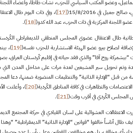
عيل، وعضو المكتب السياسي للحزب، نشأت ظاظا، وأعضاء اللجنة الم
ح جميل في 15/8/2016(
[17]
)، وفي ذات اليوم طال الاعتق
ضو اللجنة المركزية في ذات الحزب، عبد الله كدو(
[18]
).
طانية طال الاعتقال عضوي المجلس المنطقي للديمقراطي الكُردستا
فة لصلاح بيرو عضو الهيئة الاستشارية للحزب نفسه(
[19]
)، بين
ات “بيشمركة روج آفا” والذي فقد حياته في إقليم كُردستان العراق، بص
 وتم تحويل سير المشيعين لعدة مرات على مداخل المدن التي مر
 من قبل “الإدارة الذاتية” والتنظيمات المنضوية ضمنها، دعا المج
ي الاعتصامات والتظاهرات في كافة المناطق الكُردية(
[20]
)، وأعلنت الأ
 المجلس الكُردي في أقرب وقت(
[21]
).
 بررت الاعتقالات العشوائية على لسان القيادي في حركة المجتمع الدي
قيف طال أناساً خالفوا “قوانين “الإدارة الذاتية” الديمقراطية” “وهذا لا
 إبداء رأي مخالف، بل هم مخالفون للقوانين وعلى رأسها عدم حصول 