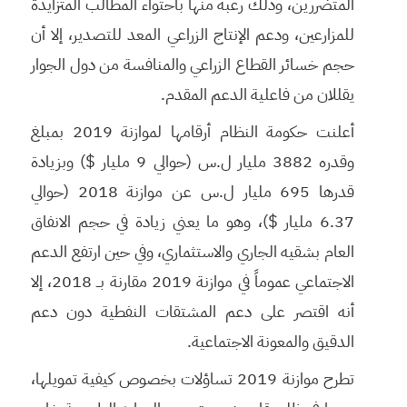
المتضررين، وذلك رغبة منها باحتواء المطالب المتزايدة
للمزارعين، ودعم الإنتاج الزراعي المعد للتصدير، إلا أن
حجم خسائر القطاع الزراعي والمنافسة من دول الجوار
يقللان من فاعلية الدعم المقدم.
أعلنت حكومة النظام أرقامها لموازنة 2019 بمبلغ
وقدره 3882 مليار ل.س (حوالي 9 مليار $) وبزيادة
قدرها 695 مليار ل.س عن موازنة 2018 (حوالي
6.37 مليار $)، وهو ما يعني زيادة في حجم الانفاق
العام بشقيه الجاري والاستثماري، وفي حين ارتفع الدعم
الاجتماعي عموماً في موازنة 2019 مقارنة بــ 2018، إلا
أنه اقتصر على دعم المشتقات النفطية دون دعم
الدقيق والمعونة الاجتماعية.
تطرح موازنة 2019 تساؤلات بخصوص كيفية تمويلها،