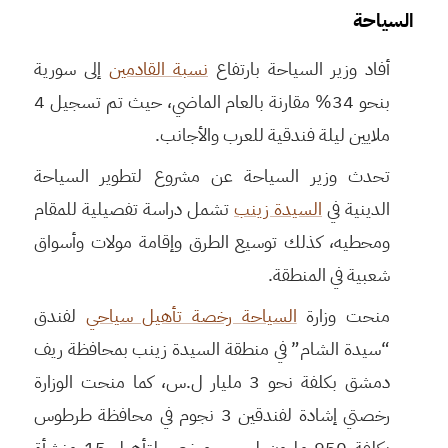
السياحة
أفاد وزير السياحة بارتفاع
نسبة القادمين
إلى سورية
بنحو 34% مقارنة بالعام الماضي، حيث تم تسجيل 4
ملايين ليلة فندقية للعرب والأجانب.
تحدث وزير السياحة عن مشروع لتطوير السياحة
الدينية في
السيدة زينب
تشمل دراسة تفصيلية للمقام
ومحطيه، كذلك توسيع الطرق وإقامة مولات وأسواق
شعبية في المنطقة.
منحت وزارة
السياحة رخصة تأهيل سياحي
لفندق
“سيدة الشام” في منطقة السيدة زينب بمحافظة ريف
دمشق بكلفة نحو 3 مليار ل.س، كما منحت الوزارة
رخصتي إشادة لفندقين 3 نجوم في محافظة طرطوس
بكلفة 950 مليون ل.س، ورخص لتأهيل 15 منشأة