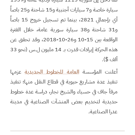
سيارة خاصة و7 سيارات أجنبية و15 شاحنة و25 باصاً
أي بإجمالي 2821، بينما تم تسجيل خروج 15 باصاً
و31 شاحنة و38 سيارة سورية عامة، خلال الفترة
الواقعة بين 15-10 و26-10-2018، وقد تحقق عن
هذه الحركة إيرادات قدرت بــ 14 مليون ل.س (نحو 33
ألف $).
أعلنت المؤسسة
العامة للخطوط الحديدية
عزمها
تنفيذ عدة مشاريع حيوية في قطاع النقل منها؛ تنفيذ
مرفأ جاف في حسياء والشيخ نجار، دراسة عدة خطوط
حديدية لتخديم بعض المنشآت الصناعية في مدينة
عدرا الصناعية.