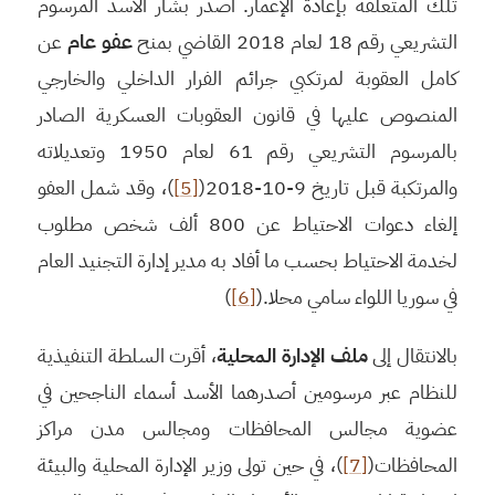
تلك المتعلقة بإعادة الإعمار. أصدر بشار الأسد المرسوم
التشريعي رقم 18 لعام 2018 القاضي بمنح
عفو عام
عن
كامل العقوبة لمرتكبي جرائم الفرار الداخلي والخارجي
المنصوص عليها في قانون العقوبات العسكرية الصادر
بالمرسوم التشريعي رقم 61 لعام 1950 وتعديلاته
والمرتكبة قبل تاريخ 9-10-2018(
[5]
)، وقد شمل العفو
إلغاء دعوات الاحتياط عن 800 ألف شخص مطلوب
لخدمة الاحتياط بحسب ما أفاد به مدير إدارة التجنيد العام
في ​سوريا​ اللواء سامي محلا.(
[6]
)
بالانتقال إلى
ملف الإدارة المحلية
، أقرت السلطة التنفيذية
للنظام عبر مرسومين أصدرهما الأسد أسماء الناجحين في
عضوية مجالس المحافظات ومجالس مدن مراكز
المحافظات(
[7]
)، في حين تولى وزير الإدارة المحلية والبيئة