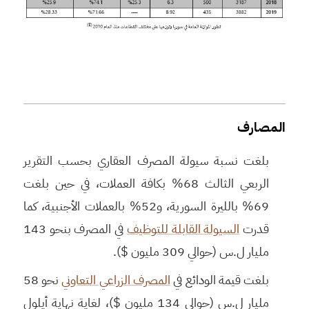
المصارف
بلغت نسبة سيولة المصرف العقاري بحسب التقرير
الربعي الثالث 68% بكافة العملات، في حين بلغت
69% بالليرة السورية، و52% بالعملات الأجنبية، كما
قدرت
السيولة القابلة للتوظيف
في المصرف بنحو 143
مليار ل.س (حوالي 309 مليون $).
بلغت قيمة الودائع في
المصرف الزراعي التعاوني
نحو 58
مليار ل.س (حوالي 134 مليون $)، لغاية نهاية أيلول