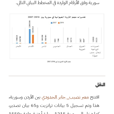
سورية وفق الأرقام الواردة في المخطط البياني التالي.
النقل
افتتح
معبر نصيب_ جابر الحدودي
بين الأردن وسورية،
هذا وتم تسجيل 5 بيانات ترانزيت و65 بيان تصدير،
كما دخل إلى سورية 1215 سيارة أردنية عامة و1559