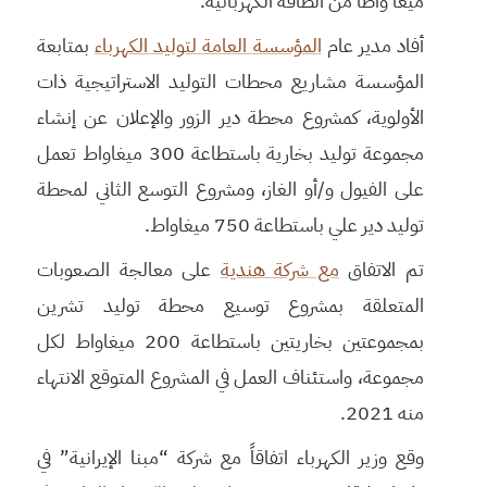
ميغا واطاً من الطاقة الكهربائية. ‏
أفاد مدير عام
المؤسسة العامة لتوليد الكهرباء
بمتابعة
المؤسسة مشاريع محطات التوليد الاستراتيجية ذات
الأولوية، كمشروع محطة دير الزور والإعلان عن إنشاء
مجموعة توليد بخارية باستطاعة 300 ميغاواط تعمل
على الفيول و/أو الغاز، ومشروع التوسع الثاني لمحطة
توليد دير علي باستطاعة 750 ميغاواط.
تم الاتفاق
مع شركة هندية
على معالجة الصعوبات
المتعلقة بمشروع توسيع محطة توليد تشرين
بمجموعتين بخاريتين باستطاعة 200 ميغاواط لكل
مجموعة، واستئناف العمل في المشروع المتوقع الانتهاء
منه 2021.
وقع وزير الكهرباء اتفاقاً مع شركة “مبنا الإيرانية” في