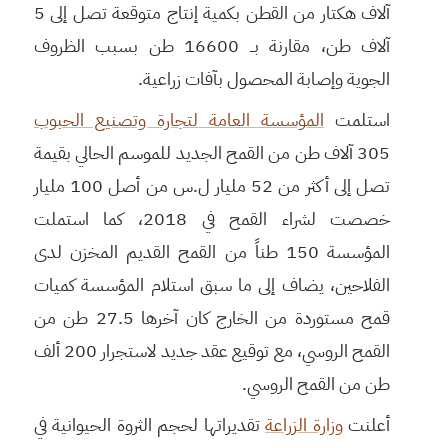
آلاف هكتار من القطن بكمية إنتاج متوقعة تصل إلى 5
آلاف طن، مقارنة بــ 16600 طن بسبب الظروف
الجوية وإصابة المحصول بآفات زراعية.
استلمت
المؤسسة العامة لتجارة وتصنيع الحبوب
305 آلاف طن من القمح الجديد للموسم الحالي بقيمة
تصل إلى أكثر من 52 مليار ل.س من أصل 100 مليار
خصصت لشراء القمح في 2018، كما استملت
المؤسسة 150 طناً من القمح القديم المخزن لدى
الفلاحين، يضاف إلى ما سبق استلام المؤسسة كميات
قمح مستوردة من الخارج كان آخرها 27.5 طن من
القمح الروسي، مع توقيع عقد جديد لاستجرار 200 ألف
طن من القمح الروسي.
أعلنت
وزارة الزراعة
تقديراتها لحجم الثروة الحيوانية في