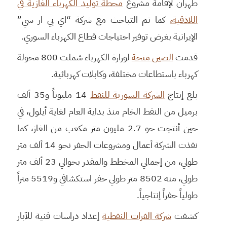
طهران لإقامة مشروع
محطة توليد الكهرباء الغازية في
اللاذقية،
كما تم التباحث مع شركة “اي بي ار سي”
الإيرانية بغرض توفير احتياجات قطاع الكهرباء السوري.
قدمت
الصين منحة
لوزارة الكهرباء شملت 800 محولة
كهرباء باستطاعات مختلفة، وكابلات كهربائية.
بلغ إنتاج
الشركة السورية للنفط
14 مليوناً و35 ألف
برميل من النفط الخام منذ بداية العام لغاية أيلول، في
حين أنتجت حو 2.7 مليون متر مكعب من الغاز، كما
نفذت الشركة أعمال ومشروعات الحفر نحو 14 ألف متر
طولي، من إجمالي المخطط والمقدر بحوالي 23 ألف متر
طولي، منه 8502 متر طولي حفر استكشافي و5519 متراً
طولياً حفراً إنتاجياً.
كشفت
شركة الفرات النفطية
إعداد دراسات فنية للآبار