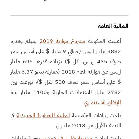
المالية العامة
أعلنت الحكومة
مشروع موازنة 2019
بمبلغ وقدره
3882 مليار ل.س (حوالي 9 مليار $ على أساس سعر
صرف 435 ل.س لكل $) بزيادة قدرها 695 مليار
ل.س عن موازنة العام 2018 (مقارنة بنحو 6.37 مليار
$ على أساس سعر صرف 500 لكل $)، توزعت بين
2782 مليار للاعتمادات الجارية و1100 مليار ليرة
للإنفاق الاستثماري
.
بلغت إيرادات المؤسسة
العامة للخطوط الحديدية
في
النصف الأول من 2018 مليار ل.
بلغت إيرادات
مديرية نقل ريف دمشق
نحو 3 مليارات