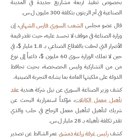
بخصوص تنفيذ أربعة مشاريع جديدة في المدينة
الصناعية في أم الزيتون بتكلفة 300 مليون ل.س.
قال عضو مجلس
الشعب السوري فارس الشهابي
، إن
وزارة الصناعة في موقف لا تحسد عليه، حيث تقدر قيمة
الأضرار التي لحقت بالقطاع الصناعي بــ 1.8 مليار $، في
حين لا تملك الوزارة سوى 60 مليون $، داعياً إلى نوع
من من التشاركية وليس الخصخصة، بحيث تحافظ
الدولة على ملكيتها العامة بما يشابه التجربة الصينية.
كشف وزير الصناعة السوري عن نيل شركة هندية
عقد
تأهيل معمل الكابلات
، مؤكداً استمرارية البحث عن
شريك لتأهيل لتأهيل معمل الزجاج في حلب والذي
تقدر تكلفة تأهيله بــ 28 مليار ل.س.
كشف
رئيس غرفة زراعة دمشق
عمر الشالط عن تصدير