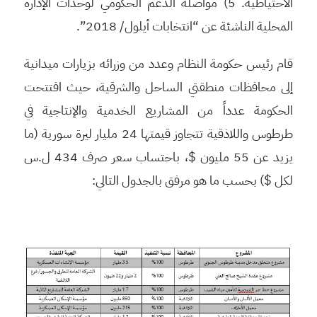
الاحتياطية. 5) مواصلة الدعم الحكومي لوحدات الإدارة
المحلية الناشئة عن “انتخابات أيلول/ 2018”.
قام رئيس حكومة النظام وعدد من وزرائه بزيارات ميدانية
إلى محافظات منطقتي الساحل والشرقية، حيث افتتحت
الحكومة عدداً من المشاريع الخدمية والإنتاجية في
طرطوس واللاذقية تتجاوز قيمتها 24 مليار ليرة سورية (ما
يزيد عن 55 مليون $، باحتساب سعر صرف 434 ل.س
لكل $) بحسب ما هو مرفق بالجدول التالي: