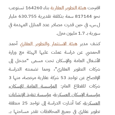
اقترحت
هيئة التطوير العقارية
بناء 164260 تستوعب
نحو 817144 سمة بتكلفة تقديرية 630.755 مليار
ل.س، في حين قدرت مصادر عدد المنازل المهدمة في
سورية بــ 1.7 مليون منزل.
كشف مدير
هيئة الاستثمار والتطوير العقاري
أحمد
الحمصي عن دراسة عملت عليها الهيئة مع وزارة
الأشغال العامة والإسكان تحت مسمى “مدخل إلى
شركات التطوير العقاري”، ومما تضمنته الدراسة
الإفصاح عن تواجد 53 شركة عقارية مرخصة، منها 3
شركات للقطاع العام:
المؤسسة العامة للإسكان،
مؤسسة الإسكان العسكرية
،
مؤسسة تنفيذ الإنشاءات
العسكرية
، كما أشارت الدراسة إلى تواجد 25 منطقة
تطوير عقاري في جميع المحافظات تقدر مساحتها بـــ