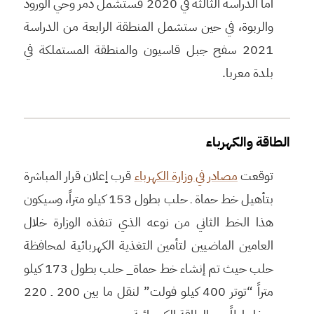
أما الدراسة الثالثة في 2020 فستشمل دمر وحي الورود
والربوة، في حين ستشمل المنطقة الرابعة من الدراسة
2021 سفح جبل قاسيون والمنطقة المستملكة في
بلدة معربا.
الطاقة والكهرباء
توقعت
مصادر في وزارة الكهرباء
قرب إعلان قرار المباشرة
بتأهيل خط حماة ـ حلب بطول 153 كيلو متراً، وسيكون
هذا الخط الثاني من نوعه الذي تنفذه الوزارة خلال
العامين الماضيين لتأمين التغذية الكهربائية لمحافظة
حلب حيث تم إنشاء خط حماة_ حلب بطول 173 كيلو
متراً “توتر 400 كيلو فولت” لنقل ما بين 200 ـ 220