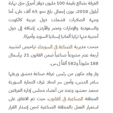
الغرفة بضائع بقيمة 100 مليون دولار أميركي حتى نهاية
أيلول 2018، بوزن إجمالي بلغ نحو 65 ألف طن، أما
وجهة الصادرات فشملت دول عربية كالكويت
والسعودية والإمارات ومصر والأردن، إضافة إلى دول
أجنبية منها تركيا ألمانيا إسبانيا السويد وأميركا.
منحت مديرية
الصناعة في السويداء
تراخيص لتشييد
أربعة عشر مشروعاً صناعياً ضمن القانون 21 برأسمال
188 مليوناً و582 ألفاً ل.س.
وار وفد مكون من رئيس غرفة صناعة دمشق وريفها
سامر الدبس، وأمين سر اتحاد غرف التجارة السورية
محمد حمشو، وعدد من أعضاء مجلس إدارة الغرفتين
المنطقة
الصناعية في القابون
، حيث تم الاتفاق على
استمرار العمل بالمنطقة الصناعية لحين إصدار القرار