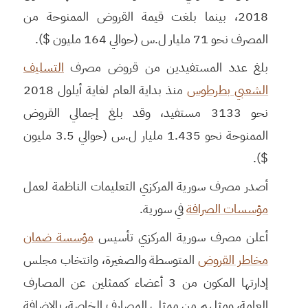
2018، بينما بلغت قيمة القروض الممنوحة من
المصرف نحو 71 مليار ل.س (حوالي 164 مليون $).
بلغ عدد المستفيدين من قروض مصرف
التسليف
الشعبي بطرطوس
منذ بداية العام لغاية أيلول 2018
نحو 3133 مستفيد، وقد بلغ إجمالي القروض
الممنوحة نحو 1.435 مليار ل.س (حوالي 3.5 مليون
$).
أصدر مصرف سورية المركزي التعليمات الناظمة لعمل
مؤسسات الصرافة
في سورية.
أعلن مصرف سورية المركزي تأسيس
مؤسسة ضمان
مخاطر القروض
المتوسطة والصغيرة، وانتخاب مجلس
إدارتها المكون من 3 أعضاء كممثلين عن المصارف
العامة، ومثلهم من ممثلي المصارف الخاصة، بالإضافة