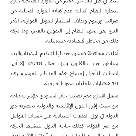
سيما في ظل بقاء جزء معتبر من الموارد الطبيعية خارج
سيطرة النظام، كذلك عدم كفاية الموارد المحلية من
ضرائب ورسوم وبدلات استثمار لتمويل الموازنة، الأمر
الذي يعزز لجوء النظام إلى التمويل بالعجز، وما يتركه
ذلك من مخاطر اقتصادية مستقبلية.
أعلنت محافظة دمشق خططها لتنظيم المدينة والبدء
بمناطق جوبر والقابون وبرزة خلال 2018، إلا أنها
اضطرت لتأجيل إخضاع هذه المناطق للمرسوم رقم
10 لاعتبارات داخلية وضغوط خارجية.
يحمل افتتاح معبر نصيب جابر الحدودي مؤشرات هامة
من حيث إقرار الدول الإقليمية والدولية بحصرية دور
الدولة في تولي الملفات السيادية على حساب الفواعل
من غير الدولة، كذلك حاجة الدول لتنشيط الحركة
التجارية البينية للتقليل من حدة أزماتها الاقتصادية،