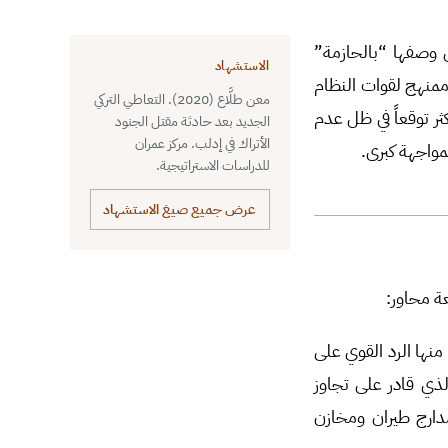
ن وصفها “بالحازمة”
الاستشهاد
ممنهج لقوات النظام
معن طلَّاع (2020). التعاطي التركي
ر توقعاً في ظل عدم
الجديد بعد حادثة مقتل الجنود
الأتراك في إدلب. مركز عمران
مواجهة كبرى.
للدراسات الاستراتيجية.
عرض جميع صيغ الاستشهاد
نها الرد القوي على
الذي قادر على تجاوز
(قتل اكثر 2000 عنصر من المظام وتدمير 300مركبة ومدارج طيران ومخازن