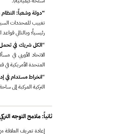
أسلحة كيميائية).
“دولة وشعباً: النظام 
تغييب للمحددات السياس
رئيسياً؛ وبالتالي قواعد
“
الكل شريك في تحمل 
الاتحاد الأوربي في مس
المتحدة الأمريكية في قض
“
انخراط مستدام في إد
التركية المركبة إلى س
ثانياً: ملامح التوجه الترك
إعادة تعريف العلاقة مع