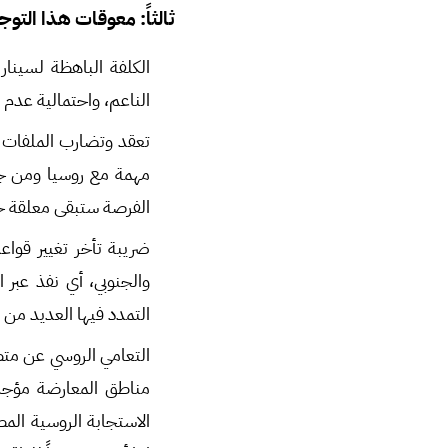
ثالثاً: معوقات هذا التوج
الكلفة الباهظة لسينار
الناعم، واحتمالية عدم 
تعقد وتضارب الملفات ال
مهمة مع روسيا ومن جهة 
الفرصة ستبقى معلقة حتى
ضريبة تأخر تغيير قوا
والجنوبي، أي نفذ عبر 
التمدد فيها العديد من ا
التعامي الروسي عن متط
مناطق المعارضة مؤجلا
الاستجابة الروسية المط