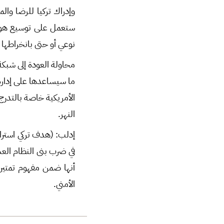
وإدراك تركيا للرضا وال
ستعمل على توسيع هوام
نوعي أو حتى بانخراطه
محاولة العودة إلى شبكة 
ما سيساعدها على إدارة
الأمريكية خاصة بالتد
النهر.
إدلب: (هدف تركي استرات
في ضرب بنى النظام الع
أنها ضمن مفهوم تمتين
الأمني.