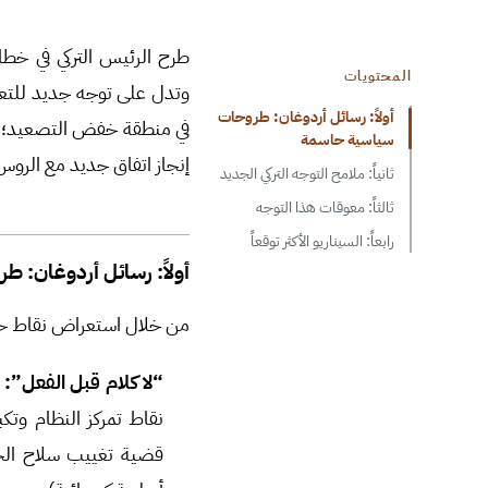
طرح الرئيس التركي في خطا
المحتويات
وتدل على توجه جديد للتعا
أولاً: رسائل أردوغان: طروحات
في منطقة خفض التصعيد؛ إلا
سياسية حاسمة
إنجاز اتفاق جديد مع الروس
ثانياً: ملامح التوجه التركي الجديد
ثالثاً: معوقات هذا التوجه
رابعاً: السيناريو الأكثر توقعاً
أولاً: رسائل أردوغان: 
من خلال استعراض نقاط حديث الرئيس التركي الأ
“
لا كلام قبل الفعل”:
ل
نقاط تمركز النظام وتكب