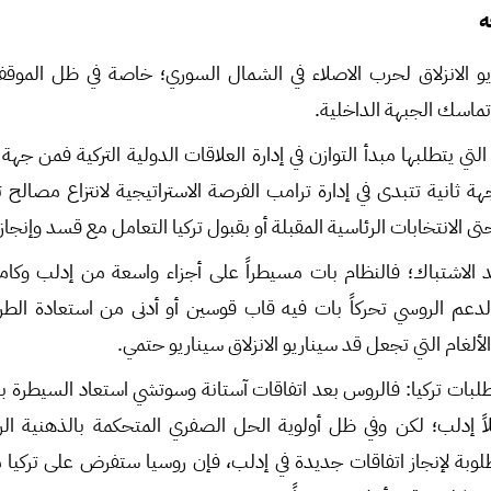
ه
يو الانزلاق لحرب الاصلاء في الشمال السوري؛ خاصة في ظل الموقف 
تماسك الجبهة الداخلية.
تي يتطلبها مبدأ التوازن في إدارة العلاقات الدولية التركية فمن جهة
ثانية تتبدى في إدارة ترامب الفرصة الاستراتيجية لانتزاع مصالح تر
 الانتخابات الرئاسية المقبلة أو بقبول تركيا التعامل مع قسد وإنجا
عد الاشتباك؛ فالنظام بات مسيطراً على أجزاء واسعة من إدلب وكا
الدعم الروسي تحركاً بات فيه قاب قوسين أو أدنى من استعادة الط
لألغام التي تجعل قد سيناريو الانزلاق سيناريو حتمي.
لبات تركيا: فالروس بعد اتفاقات آستانة وسوتشي استعاد السيطرة 
ً إدلب؛ لكن وفي ظل أولوية الحل الصفري المتحكمة بالذهنية ا
لوبة لإنجاز اتفاقات جديدة في إدلب، فإن روسيا ستفرض على تركيا مسا