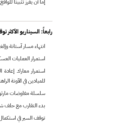
إما أن يفرز تثبيتاً للواق
رابعاً: السيناريو الأكثر توقع
انتهاء مسار آستانة وإلغ
استمرار العمليات العسك
استمرار معارك إعادة ا
للميادين في الآونة الراهن
سلسلة مفاوضات مارثونية 
بدء التقارب مع حلف ش
توقف السير في استكمال 