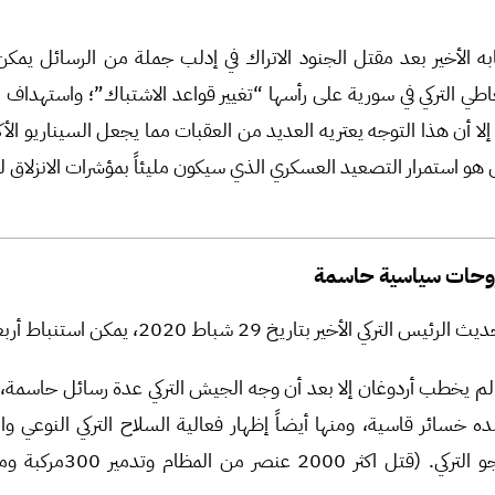
به الأخير بعد مقتل الجنود الاتراك في إدلب جملة من الرسائل يمك
طي التركي في سورية على رأسها “تغيير قواعد الاشتباك”؛ واستهداف 
 أن هذا التوجه يعتريه العديد من العقبات مما يجعل السيناريو الأكث
 هو استمرار التصعيد العسكري الذي سيكون مليئاً بمؤشرات الانزلاق ل
طروحات سياسية حاسمة
خير بتاريخ 29 شباط 2020، يمكن استنباط أربعة محاور:
م يخطب أردوغان إلا بعد أن وجه الجيش التركي عدة رسائل حاسمة، م
ده خسائر قاسية، ومنها أيضاً إظهار فعالية السلاح التركي النوعي و
قضية تغييب سلاح الجو التركي. 