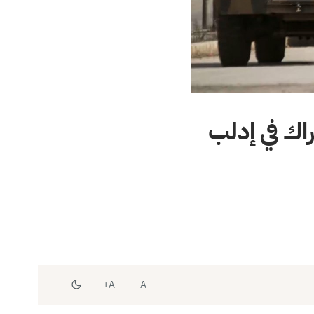
راك في إدلب
A+
A-