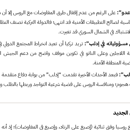
عدو”:
على الرغم من عدم إقفال طرق المفاوضات مع الروس إلا أن ما 
ية لصالح التطبيقات الأمنية قد انتهى؛ فالدولة التركية تصنف النظا
 الاشتباك في الشمال السوري قد تغيرت.
مسؤولياته في إدلب”:
تريد تركيا أن تعيد انخراط المجتمع الدولي
ألة اللاجئين وعلى الناتو في تكوين موقف واضح من دعم الجيش الت
ية المنطقة الآمنة.
لب”:
فبعد الأحداث الأخيرة تقدمت “إدلب” من بوابة دفاع متقدمة 
احة هجوم؛ ومنافسة الروس على قضية شرعية التواجد وربطها بالطلب و
ي الجديد
 روسيا وفق ثنائية (إصبع على الزناد، وإصبع في المفاوضات)؛ إذ أنه ب