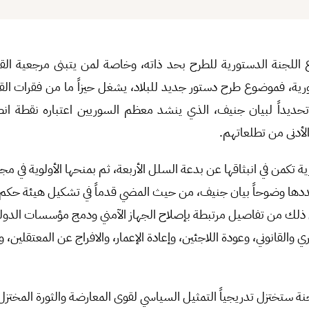
للجنة الدستورية للطرح بحد ذاته، وخاصة لمن يتبنى مرجعية القرا
ثر تحديداً لبيان جنيف، الذي ينشد معظم السوريين اعتباره نقطة ان
لأدنى من تطلعاتهم.
ة تكمن في انبثاقها عن بدعة السلل الأربعة، ثم بمنحها الأولوية في 
حددها وضوحاً بيان جنيف، من حيث المضي قدماً في تشكيل هيئة حكم ان
 ذلك من تفاصيل مرتبطة بإصلاح الجهاز الآمني ودمج مؤسسات الدولة،
وري والقانوني، وعودة اللاجئين، وإعادة الإعمار، والافراج عن المعتقلي
لجنة ستختزل تدريجياً التمثيل السياسي لقوى المعارضة والثورة المختز