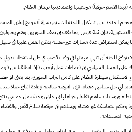
(بهذا الاسم حرفياً) مرجعيتها واعتماديتها برلمان النظام.
 المآخذ على تشكيل اللجنة الدستورية، إلا أنه ومع إعلان المبعوث
الدستورية، فإن ثمة فرص ربما تقف في صف السوريين وهم يحاولون
نا يمكن استعراض عدة مسارات غير خشنة يمكن العمل عليها في سبيل
 يتوقع للجنة أن تنهي مهمتها في وقت قصير، في ظل استقطاب دولي ح
ك على المسار السياسي في فضاءات عمل أرحب، فإذا انطلقنا من فرضي
 لاستكمال سيطرة النظام على كامل التراب السوري، بما يعني لو حص
فقد أي حل سياسي معناه، فإن الفرصة سانحة لإعادة انتاج حياة سياس
نظام وروسيا، يساهم تفاعل حواملها في خلق روحية عمل جماعي ينت
رة وحكم متماسكة غير هشة، ويساهم في حوكمة قطاع الأمن والقضاء 
تنمية المستدامة.
حراك المجتمعي الحقوقي، سيسهم في انتاج حوامل صد ودفع، في مواجهة