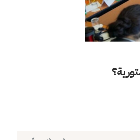
تورية؟
A+
A-