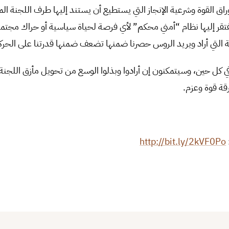
أوراق القوة وشرعية الإنجاز التي يستطيع أن يستند إليها طرف اللجنة 
يفتقر إليها نظام “أمني محكم” لأي فرصة لحياة سياسية أو حراك مجتم
 التي أراد ويريد الروس حصرنا ضمنها تضعف ضمنها قدرتنا على الحركة 
كل حين، وسيتمكنون إن أرادوا وبذلوا الوسع من تحويل مأزق اللجنة
قة قوة وعزم.
http://bit.ly/2kVF0Po