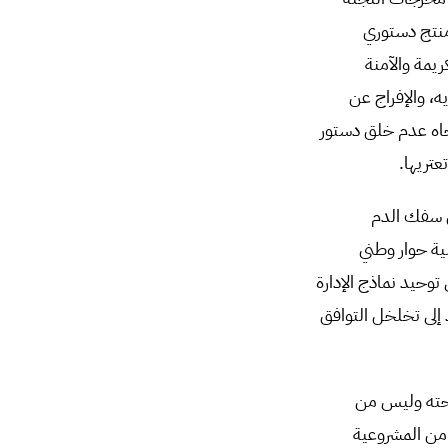
نتج دستوري
يمة والآمنة
، والإفراج عن
جاه عدم خلق دستور
عتريها.
ي سفك الدم
ية حوار وطني
وحيد نماذج الإدارة
إلى تخلخل التوافق
 بحته وليس من
 من المشروعية