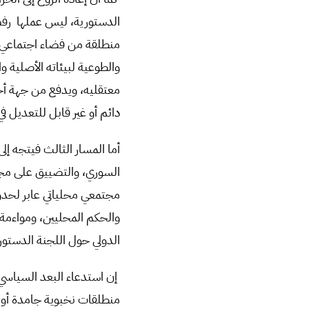
الدستورية، ليس عملها رف
منطلقة من فضاء اجتماعي بو
والطوعية لبيئاته الأصلية 
معتقليه، ويدفع من جهة أخ
دائم أو غير قابل للتعديل ف
أما المسار الثالث فيتجه إ
السوري، والتضييق على مجر
مجتمعي محلياتي عابر لحدود
والحكم المحليين، ومواءمة 
الدولي حول اللجنة الدستور
إن استدعاء البعد السياسي 
منطلقات نخبوية جامدة أو م