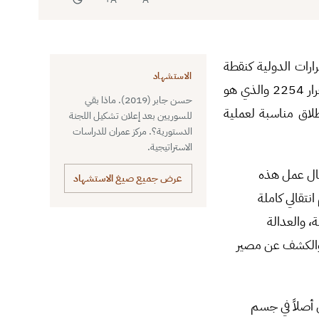
رات الدولية كنقطة
الاستشهاد
انطلاق لحل المعضلة السورية، فموضوع طرح دستور جديد للبلاد، يشغل حيزاً ما من فقرات القرار 2254 والذي هو
حسن جابر (2019). ماذا بقي
طلاق مناسبة لعملية
للسوريين بعد إعلان تشكيل اللجنة
الدستورية؟. مركز عمران للدراسات
الاستراتيجية.
مجال عمل هذه
عرض جميع صيغ الاستشهاد
تقالي كاملة
 والعدالة
ن، والكشف عن مصير
ل أصلاً في جسم