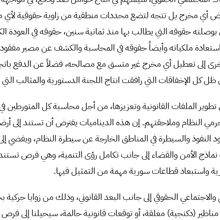
ض أي مخرج بل تتجه لتضع محددات منطقية من زاوية حقوقية لأي م
صلته حقوقه التي يطالب بها منذ ثمانية سنين، حقوقه في العودة الكر
واستعادة ملكياته وأيضاً حقوقه في المحاسبة والكشف عن مصير مفقوديه
رى إلى تعطيل أي مخرج غير متسق مع مصالحه، فضلاً عن الدفع بات
ي ظل كل الإخفاقات التي رافقت انتاج اللجنة الدستورية والمثالب التي ت
لى تطوير الملفات القانونية وتعزيزها، من أجل محاسبة كل المتورطين ف
مي النظام وملاحقتهم. إن هذه الديناميات يفترض أن تستند إلى أرض
 النفوذ والسيطرة في المناطق الخارجة عن سيطرة النظام، ويفضي إلى ت
نماذج الأمن والقضاء إلى جانب تكامل رؤى التنمية، وهي فرص تستند 
ية واستبعاد قطاعات سورية مهمة من التمثيل فيها.
والاجتماعي الحقوقي إلى جانب البعد القانوني، وذلك من زوايا حركية
ناظير (دكنجية) مغلقة، أو توقعات قانونية حالمة، سيحيلنا إلى فرص