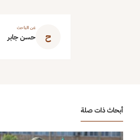
عن الباحث
ح
حسن جابر
أبحاث ذات صلة