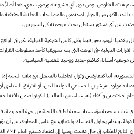
 جسم هيئة التفاوض، ومن دون أي مشروعية ورضى شعبي، هما أصلاً 
الحد الأدنى من الحوار المجتمعي والمصالحات الوطنية الحقيقية والند
ا الحديث عن أي دستور يستظل تحت مرجعيته كل السوريين.
 ولادتها اليوم، تحوز فيما يظهر كامل الشرعية الدولية، لكن في الواقع 
ة القرارات الدولية -في الوقت التي يتم تسويقها كأحد منطوقات القرارات 
مرجعية أستانا، كناظم جديد ووحيد للعملية السياسية.
الدستورية، أننا كمعارضين وثوار، تعاطينا بالمجمل مع ملف اللجنة إما 
مثابة مولود غير شرعي للمساعي الدولية للحل، أو الانزلاق السياسي أو ا
لنظام لمختصين وأكفاء (غير سياسيين بالغالب) ليكونوا ضمن باقته المعت
ن في غياب مرجعية مؤسسية رسمية لطرف اللجنة من جهة المعارضة، ف
ا دولة، ونظام يحاول التماسك والتعافي، مع تنامي المخاوف من أن تؤو
اللجنة الدستورية إلى