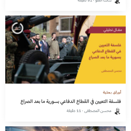
ساشا العلو · 51 دقيقة
أوراق بحثية
فلسفة التعيين في القطاع الدفاعي بسورية ما بعد الصراع
محسن المصطفى · 11 دقيقة