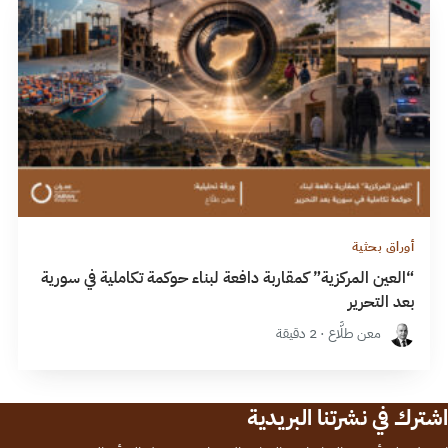
أوراق بحثية
“العين المركزية” كمقاربة دافعة لبناء حوكمة تكاملية في سورية
بعد التحرير
معن طلَّاع · 2 دقيقة
اشترك في نشرتنا البريدية