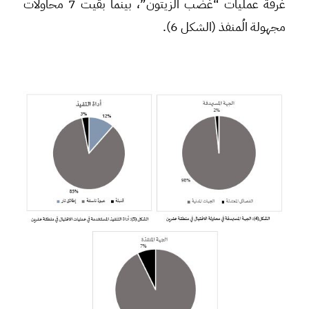
غرفة عمليات “غضب الزيتون”، بينما بقيت 7 محاولات
مجهولة الُمنفذ (الشكل 6).