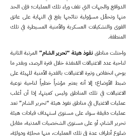
الدوافع والجهات التي تقف وراء تلك العمليات؛ فإن الحد
منها وتحمُّل مسؤولية نتائجها يقع في النهاية على عاتق
القوى والتشكيلات العسكرية والأمنية المسيطرة في تلك
المنطقة.
واحتلت مناطق
نفوذ هيئة “تحرير الشام”
المرتبة الثانية
لناحية عدد الاغتيالات المُنفذة خلال فترة الرصد، وبقدر ما
يوحي انخفاض وتيرة الاغتيالات بالقدرة الأمنية للهيئة على
ضبط الأوضاع؛ إلا أنه يعتبر مؤشراً خطيراً لناحية نوعية
الاغتيالات في تلك المناطق وليس كميتها، إذا أن أغلب
عمليات الاغتيال في مناطق نفوذ هيئة “تحرير الشام” تعد
عمليات دقيقة سواء على مستوى استهداف قيادات هيئة
تحرير الشام، أو على مستوى الشخصيات المدنية، مقابل
ضلوع أطراف عدة في تلك العمليات، منها محليّة ودوليّة،