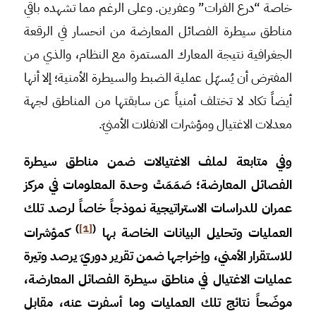
خاصة “درع الفرات” وعفرين. وعلى الرغم مما تشهده باقي
مناطق سيطرة الفصائل المعارضة من انحسار في الرقعة
الجغرافية نتيجة المعارك المستمرة مع النظام، والذي من
المفترض أن يُسهّل عملية الضبط والسيطرة الأمنية؛ إلا أنها
أيضاً تكاد لا تختلف أمنياً عن سابقتها من المناطق لجهة
معدلات الاغتيال ومؤشرات الانفلات الأمنيّ.
وفي متابعة لملف الاغتيالات ضمن مناطق سيطرة
الفصائل المعارضة؛ صَمَمَتْ وحدة المعلومات في مركز
عمران للدراسات الاستراتيجية نموذجاً خاصاً لرصد تلك
)
[1]
(
العمليات وتحليل البيانات الخاصة بها
كمؤشرات
للاستقرار الأمني، وإخراجها ضمن تقرير دوريّ يرصد وتيرة
عمليات الاغتيال في مناطق سيطرة الفصائل المعارضة،
موضّحاً نتائج تلك العمليات وما أسفرت عنه، مقابل