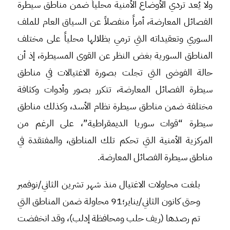
ولا يُعد تردي الأوضاع الأمنية محلياً ضمن مناطق سيطرة
الفصائل المعارضة، أمراً منفصلاً عن السياق العام للملف
السوري وتعقيداته التي ترمي بظلالها محلياً على مختلف
المناطق السورية بغض النظر عن القوى المسيطرة، إذ أن
حالة الفوضى التي تجلت بصورة الاغتيالات في مناطق
سيطرة الفصائل المعارضة، تتكرر بصور وأدوات وكثافة
مختلفة ضمن مناطق سيطرة نظام الأسد، وكذلك مناطق
سيطرة “قوات سوريا الديمقراطية”، على الرغم من
المركزية الأمنية التي تحكم تلك المناطق، والمفتقدة في
مناطق سيطرة الفصائل المعارضة.
بلغت محاولات الاغتيال منذ شهر تشرين الثاني/نوفمبر
وحتى كانون الثاني/يناير؛91 محاولة ضمن المناطق التي
تم رصدها (ريف حلب ومحافظة إدلب)، وقد انخفضت