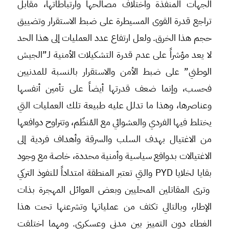
الجهات المنفذة واختلاف مصالحها وارتباطاتها، مقابل
تراجع قدرة القوى المسيطرة على ضبط الاستقرار وتضييق
حجم هذا الخرق. ولعل ارتفاع عدد العمليات إلى هذا الحد
لا يعد مؤشراً على عدم قدرة التشكيلات الأمنية لـ”الجيش
الوطني” على ضبط الأمن والاستقرار بالنسبة للمدنيين
فحسب، وإنما ضعف قدرتها أيضاً على تأمين أنفسها
وعناصرها، وهذا ما تدلل عليه طبيعة تلك العمليات التي
يختلط فيها الفردي والعشوائي مع المُنظّم، وتتراوح دوافعها
من الاغتيال بهدف السلب والسرقة وأهداف فردية إلى
الاغتيالات بدوافع سياسية وأمنية محددة، خاصة مع وجود
بقايا لخلايا PYD والتي تعتبر المنطقة امتداداً للنفوذ التركي
وترى المقاتلين المحليين وبعض العوائل المهجرة بذات
الإطار، وبالتالي تكثف من عملياتها وتشرعنها تحت هذا
الغطاء دون التمييز بين مدني وعسكري. ومهما اختلفت