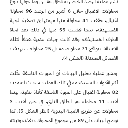
تُشير عملية الرصد الخاص بمناطق عفرين وما حولها بلوغ
محاولات الاغتيال خلال 6 أشهر من الرصد
96
محاولة
اغتيال، حققت 41 محاولة منها مهمتها في تصفية الجهة
المُستهدفة، بينما فشلت 55 منها في ذلك بعد نجاة
الطرف المُستهدَف، وقد كانت جهات مدنية هدفاً لتلك
الاغتيالات بواقع 71 محاولة، مقابل 25 محاولة استهدفت
الفصائل المعتدلة (الشكل 4).
وتشير عملية تحليل البيانات أن العبوات الناسفة مثّلت
أكثر الأدوات المستخدمة في تلك العمليات، حيث اعتمدت
82 محاولة اغتيال على العبوة الناسفة كأداة تنفيذ، بينما
نُفذت 11 محاولة عبر الطلق الناري، في حين نُفذت 3
محاولات عن طريق القنبلة اليدوية (انظر الشكل 5). كما
توضح البيانات أن 89 من مجموع المحاولات نفذته وتبنته