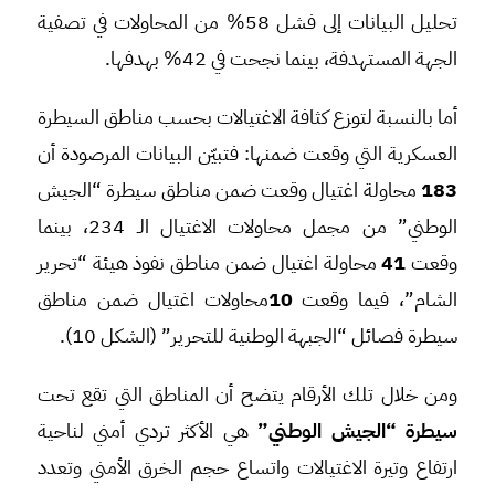
تحليل البيانات إلى فشل 58% من المحاولات في تصفية
الجهة المستهدفة، بينما نجحت في 42% بهدفها.
أما بالنسبة لتوزع كثافة الاغتيالات بحسب مناطق السيطرة
العسكرية التي وقعت ضمنها: فتبيّن البيانات المرصودة أن
183
محاولة اغتيال وقعت ضمن مناطق سيطرة “الجيش
الوطني” من مجمل محاولات الاغتيال الـ 234، بينما
وقعت
41
محاولة اغتيال ضمن مناطق نفوذ هيئة “تحرير
الشام”، فيما وقعت
10
محاولات اغتيال ضمن مناطق
سيطرة فصائل “الجبهة الوطنية للتحرير” (الشكل 10).
ومن خلال تلك الأرقام يتضح أن المناطق التي تقع تحت
سيطرة “الجيش الوطني”
هي الأكثر تردي أمني لناحية
ارتفاع وتيرة الاغتيالات واتساع حجم الخرق الأمني وتعدد