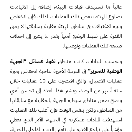
غالباً ما تستهدف قيادات الهيئة، إضافة إلى الاتهامات
بضلوع الهيئة ببعض تلك العمليات، لذلك فإن انخفاض
وتيرة الاغتيالات في مناطق الهيئة مقارنة بسابقتها لا يعني
القدرة على ضبط الوضع أمنياً بقدر ما يشير إلى اختلاف
طبيعة تلك العمليات ونوعيتها.
وبحسب البيانات، كانت مناطق
نفوذ فصائل “الجبهة
الوطنية للتحرير”
في المرتبة الأخيرة لناحية انخفاض وتيرة
عمليات الاغتيال، والتي اقتصرت على 10 عمليات خلال
ستة أشهر من الرصد، ويشير هذا العدد إلى تحسن أمني
واضح ضمن مناطق سيطرة الجبهة بالمقارنة مع سابقاتها
من المناطق، ولكن بنفس الوقت فإن أغلب تلك العمليات
استهدفت قيادات عسكرية في الجبهة، الأمر الذي يعطي
مؤشراً على تراجع القدرة على تأمين البيت الداخلي للجبهة،