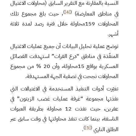
النسبة بالمقارنة مع التقرير السابق (محاولات الاغتيال
)
[4]
(
في مناطق المعارضة)
، حيث بلغ مجموع تلك
المحاولات 159محاولة خلال فترة رصد لمدة ثلاثة
أشهر.
توضح عملية تحليل البيانات أن جميع عمليات الاغتيال
المنفّذة في مناطق “درع الفرات” استهدفت الفصائل
العسكرية بواقع 15محاولة، وأن 20 % من مجموع
المحاولات نجحت في تصفية الجهة المستهدفة.
تغيّرت أدوات التنفيذ المستخدمة في الاغتيالات التي
نفذتها مجموعة “غرفة عمليات غضب الزيتون” في
عفرين، حيث نفذت 12 محاولة بطريقة العبوات
الناسفة، بينما كانت تنفذ محاولتها في وقت سابق عبر
)
[5]
(
الطلق الناري
.