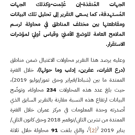
الجهات المُنفذة-إن عُلِمت-وكذلك الجهات
المُستهدفة، كما يسعى التقرير إلى تحليل تلك البيانات
ومقاطعتها بين مختلف المناطق في محاولة لرسم
الملامح العامة للوضع الأمنيّ وقياس أوليّ لمؤشرات
الاستقرار.
وعليه يرصد هذا التقرير محاولات الاغتيال ضمن مناطق
(درع الفرات، عفرين، إدلب وما حولها)
، خلال الفترة
الممتدة ما بين (شباط/فبراير وحتى تموز/يوليو 2019)،
حيث بلغ عدد هذه المحاولات
234
محاولة، وتوضّح
البيانات ارتفاع هذه النسبة مقارنة بالتقرير السابق الذي
أصدرته وحدة المعلومات في مركز عمران خلال الفترة
الممتدة من تشرين الثاني/نوفمبر 2018 وحتى كانون الثاني/
)
(
يناير 2019
[2]
، والتي بلغت
91
محاولة خلال ثلاثة