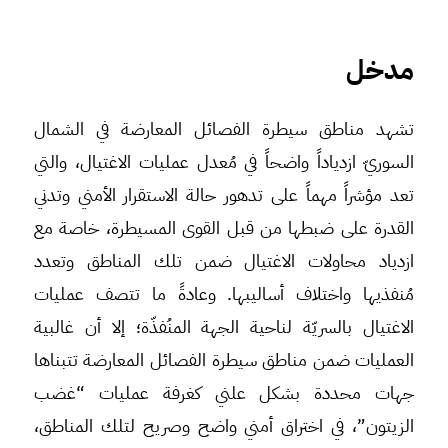
مدخل
تشهد مناطق سيطرة الفصائل المعارضة في الشمال
السوريّ ازدياداً واضحاً في مُعدل عمليات الاغتيال، والتي
تعد مؤشراً مهماً على تدهور حالة الاستقرار الأمني وتدني
القدرة على ضبطها من قبل القوى المسيطرة، خاصة مع
ازدياد محاولات الاغتيال ضمن تلك المناطق وتعدد
مُنفذيها واختلاف أساليبها. وعادةً ما تتصف عمليات
الاغتيال بالسريّة لناحية الجهة المنُفذّة؛ إلا أن غالبية
العمليات ضمن مناطق سيطرة الفصائل المعارضة تتبناها
جهات محددة بشكل علني كغرفة عمليات “غضب
الزيتون”، في اختراق أمني واضح وصريح لتلك المناطق،