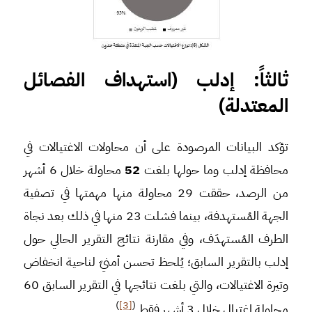
ثالثاً: إدلب (استهداف الفصائل
المعتدلة)
تؤكد البيانات المرصودة على أن محاولات الاغتيالات في
محافظة إدلب وما حولها بلغت
52
محاولة خلال 6 أشهر
من الرصد، حققت 29 محاولة منها مهمتها في تصفية
الجهة المُستهدفة، بينما فشلت 23 منها في ذلك بعد نجاة
الطرف المُستهدَف، وفي مقارنة نتائج التقرير الحالي حول
إدلب بالتقرير السابق؛ يُلحظ تحسن أمنيّ لناحية انخفاض
وتيرة الاغتيالات، والتي بلغت نتائجها في التقرير السابق 60
)
[3]
(
محاولة اغتيال خلال 3 أشهر فقط
.