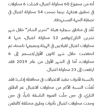
أنه من مجموع 60 محاولة اغتيال، فشلت 6 محاولات
في تحقيق هدفها، بينما نجحت 54 محاولة اغتيال في
تصفيّة الجهة المستهدفة.
نُفّذ في مناطق سيطرة هيئة “تحرير الشام” خلال شهر
تشرين الثاني/نوفمبر 12 محاولة اغتيال، منها 4
محاولات اغتيال لقياديين في الهيئة وجميعها ناجحة، ثم
انخفضت خلال شهر كانون الأول/ديسمبر إلى 6
محاولات، أما في الشهر الأول من عام 2019 فقد
ارتفعت إلى 23 محاولة اغتيال.
بالنسبة لأدوات تنفيذ الاغتيالات في محافظة إدلب
:
فقد
نُفذّت النسبة الأكبر من محاولات الاغتيال عبر الطلق
الناري، في حين حلّت العبوة الناسفة ثانياً، في حين
وجدت محاولات اغتيال بأدوات وطرق مختلفة كالطعن