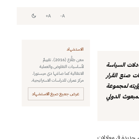
A+
A-
الاستشهاد
معن طلَّاع (2016). تقييمٌ
ادلات السياسة
لأساسيات التفاوض والعملية
الانتقالية كما صاغها دي ميستورا.
ت صنع القرار
مركز عمران للدراسات الاستراتيجية.
 رؤيته لمجموعة
عرض جميع صيغ الاستشهاد
لمبعوث الدولي
ر جديدة في معادلات