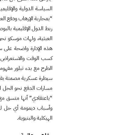
السياسة الدولية والإقليمي
“بمحاربة الإرهاب ودفع الع
ربط الدول الإقليمية بالبوص
العبثية، ولهاث موسكو نحو 
هذه الإدارة واضحة على س
كسب الوقت والاستعراض ال
الطرح مع بدء تبلور مفهو
سيطرة عسكرية مصمتة بقسمه
مسارات الدفع نحو الحل ال
“باعتقادي” أنها متسق مع
وأسباب ديمومة أي حل لقض
الهيكلية والبنيوية.