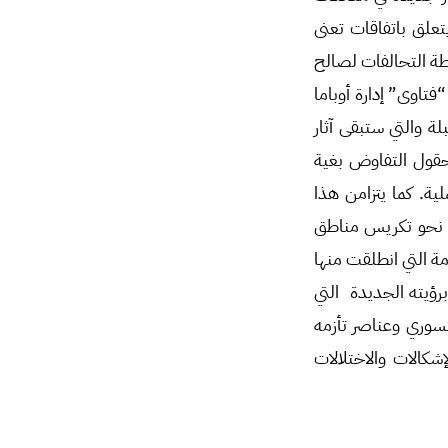
يتعلق باتفاقات تعنى
رطة التحالفات لصالح
فتاوى” إدارة أوباما
ة والتي ستبقى آثار
حقول التفاوض بغية
ة. كما يتزامن هذا
ه نحو تكريس مناطق
ة التي انطلقت منها
ؤيته الجديدة التي
سوري وعناصر تأزمه
كالات والاختلالات