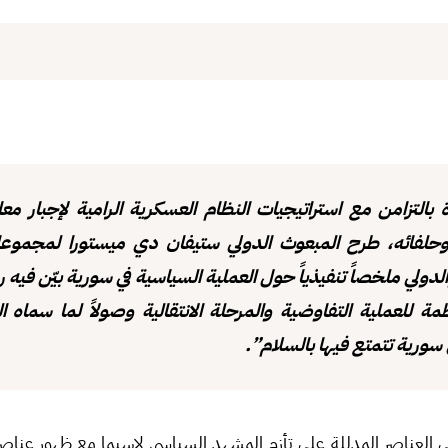
 بالتزامن مع استراتيجيات النظام العسكرية الرامية لإجبار مع
حلفائه، طرح المبعوث الدولي ستيفان دي ميستورا لمجموعا
لدولي ملخصاً تنفيذياً حول العملية السياسية في سورية بيّن فيه
مة للعملية التفاوضية والمرحلة الانتقالية وصولاً لما سماه ا
سورية تتمتع فيها بالسلام”.
ي العناصر المدللة على تأزم المشهد السياسي لاسيما مع ظهور عناص