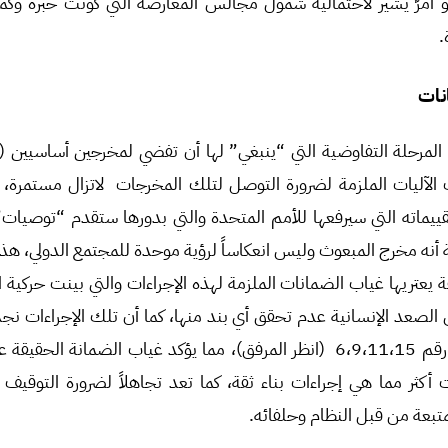
أمرٌ يشير لاحتمالية شمول مجالس المعارضة التي كونت خبرة وكمونا
.
نات
رحلة التفاوضية التي “ينبغي” لها أن تفضي لمخرجين أساسيين (
اب الآليات الملزمة لضرورة التوصل لتلك المخرجات لاتزال مستمرة
 تقييماته التي سيرفعها للأمم المتحدة والتي بدورها ستقدم “توصيا
ه مخرج المبعوث وليس انعكاساً لرؤية موحدة للمجتمع الدولي، هذ
ة يعتريها غياب الضمانات الملزمة لهذه الإجراءات والتي بينت حركية ا
الصعد الإنسانية عدم تحقق أي بند منها، كما أن تلك الإجراءات نجده
الانتقالية لا سيما في البنود رقم 6،9،11،15 (انظر المرفق)، مما يؤكد غياب الضمان
 أكثر مما هي إجراءات بناء ثقة، كما تعد تجاهلاً لضرورة التوقيف ا
لمتبعة من قبل النظام وحلفائه.