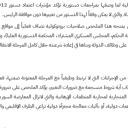
د والتي لا يمكن وفقاً لهذا الدستور من تغييرها دون موافقة الرئيس.
يمنحه هذا الملخص صلاحيات بروتوكولية تضاف فعلياً إلى مواقع ثا
 الحكم، المجلس العسكري المشترك، المحكمة الدستورية العليا)، و
لى وظائف الدولة وبناها في إعادة شرعنته خلال كامل المرحلة الانتقال
لإجراءات التي لا ترتبط وظيفياً مع المرحلة المعنونة ضمنها، فع
ب أية شروط منسجمة مع ضرورات التغيير، يؤكد الملخص على ضرورة ا
المتحاربة لمحاربة المنظمات الإرهابية والتي لاتزال المعارضة السو
مات دولية، أو بآليات معالجة مجتزأة دولية تراعي الظرف الإقليمي وا