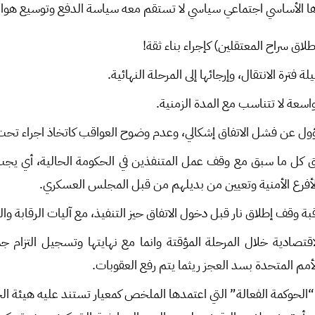
 الأساسي اجتماعي سياسي لا تستقم معه سياسة الدفع وتوسيع هوام
اق سراح المعتقلين) كإجراء بناء ثقة!
ة فترة الانتقال، وإرجائها إلى المرحلة النهائية.
واسعة لا تتناسب مع المدة الزمنية.
ول عن فشل الاتفاق إشكالي، وعدم وضوح العواقب كاتخاذ اجراء تحت 
ق كل ما سبق مع وقف عمل المتنفذين في الحكومة الحالية، أي ي
الأفرع الأمنية وتعيين من بديلهم من قبل المجلس العسكري.
وقف إطلاق نار قبل دخول الاتفاق حيز التنفيذ، مع آليات الرقابة وا
اقتصادية خلال المرحلة المؤقتة وانما مع نهايتها وتسجيل التزام جم
لأمم المتحدة بسد العجز ريثما يتم رفع العقوبات.
“الحوكمة الفعالة” التي اعتمدها الملخص كمعيار تستند عليه هيئة ال