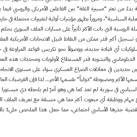
ة بدءً من تعثر “مسيرة الثقة” بين الفاعلين الأمريكي والروسي فيما 
ملية السياسية”، ومروراً بظهور مؤشرات أولية لتغييرات محتملة في خا
لة الروسية التي باتت الأكثر تأثيراً على مسارات الملف السوري بحكم “
تسجيل أكبر قدر ممكن من النقاط قبيل الانتخابات الأمريكية المقبل
لوكيات أي قيادة جديدة، ووصولاً نحو تكريس قواعد المراوغة في 
دبلوماسي والتشويه قدر المستطاع لأولويات ومحددات هذه العملي
مين جديدين في معادلات الصراع العسكري سواء على مستوى الاتجا
ا الأكبر ومضبوطة “دولياً” بقسمها الأخر… لذا فإن الفرضيات العام
سياسي في سورية لم تعد كما هي وهو أمرٌ لم يلحظه دي ميستورا بر
 مهام ووظيفة أي مبعوث أكثر مما هي متسقة مع تعريف الملف ال
ية جذرها الأساسي اجتماعي، مما جعل هذا الملخص مليءٌ بالإش