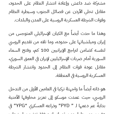
مشتركة ضد داعش وإعادة انتشار النظام على الحدود،
مقابل تخلي الأردن عن فصائل الجنوب وسيطرة النظام
وقوات الشرطة العسكرية الروسية على المدن والبلدات.
وهذا ما حدث أيضاً مع الكيان الإسرائيلي المتوجس من
إيران وميلشياتها على حدوده، وما تلاه من تقديم الروسي
لنفسه كضامن لتراجع الإيرانيين 100 كم، وفتح السماء
السورية أمام ضربات الإسرائيليين لإيران في العمق السوري،
مقابل عودة قوات النظام إلى الحدود وانتشار الشرطة
العسكرية الروسية في المنطقة.
هو ذاته أيضاً ما واجهتهُ تركيا في العامين الأولى من التدخل
الروسي، حيث عمدت موسكو إلى تعزيز مخاوفها الأمنية
بدايةً عبر دعمها لـ ” PYD” وذراعه العسكري “YPG” في
عفرين ومحيطها، ومن ثم إنجاز صفقة تتضمن استيعاب