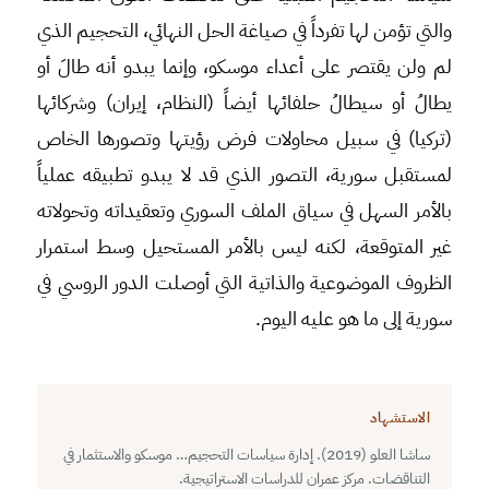
والتي تؤمن لها تفرداً في صياغة الحل النهائي، التحجيم الذي
لم ولن يقتصر على أعداء موسكو، وإنما يبدو أنه طالَ أو
يطالُ أو سيطالُ حلفائها أيضاً (النظام، إيران) وشركائها
(تركيا) في سبيل محاولات فرض رؤيتها وتصورها الخاص
لمستقبل سورية، التصور الذي قد لا يبدو تطبيقه عملياً
بالأمر السهل في سياق الملف السوري وتعقيداته وتحولاته
غير المتوقعة، لكنه ليس بالأمر المستحيل وسط استمرار
الظروف الموضوعية والذاتية التي أوصلت الدور الروسي في
سورية إلى ما هو عليه اليوم.
الاستشهاد
ساشا العلو (2019). إدارة سياسات التحجيم… موسكو والاستثمار في
التناقضات. مركز عمران للدراسات الاستراتيجية.