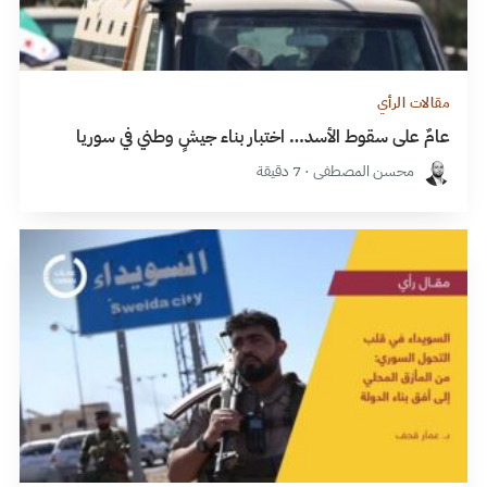
مقالات الرأي
عامٌ على سقوط الأسد… اختبار بناء جيشٍ وطني في سوريا
محسن المصطفى · 7 دقيقة