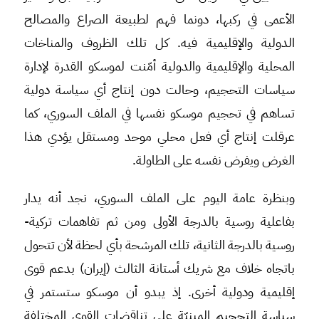
الأعمى في ركبها، دونما فهم لطبيعة الصراع والمصالح
الدولية والإقليمية فيه. كل تلك الظروف والمناخات
المحلية والإقليمية والدولية أمّنت لموسكو القدرة لإدارة
سياسات التحجيم، وحالت دون إنتاج أي سياسة دولية
تساهم في تحجيم موسكو نفسها في الملف السوري، كما
عرقلت إنتاج أي فعل محلي موحد ومستقل يؤدي هذا
الغرض ويفرض نفسه على الطاولة.
وبنظرة عامة اليوم على الملف السوري، نجد أنه يدار
بفاعلية روسية بالدرجة الأولى ومن ثم تفاهمات تركية-
روسية بالدرجة الثانية، تلك المرشحة بأي لحظة لأن تتحول
باتجاه خلاف مع شريك أستانة الثالث (إيران) بدعم قوى
إقليمية ودولية أخرى. إذ يبدو أن موسكو ستستمر في
سياسة التحجيم المبنيّة على تناقضات القوى المختلفة