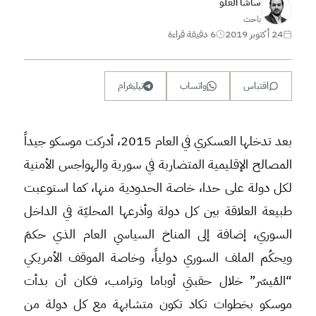
ساشا العلو
باحث
24 أكتوبر 2019
6 دقيقة قراءة
اقتباس
واتساب
تيليغرام
بعد تدخلها العسكري في العام 2015، أدركت موسكو جيداً
المصالح الإقليمية المتضاربة في سورية والهواجس الأمنية
لكل دولة على حدا، خاصة الحدودية منها، كما استوعبت
طبيعة العلاقة بين كل دولة وأذرعها المحليّة في الداخل
السوري، إضافة إلى المناخ السياسي العام الذي حكمَ
ويحكُم الملف السوري دولياً، وخاصة الموقف الأمريكي
“المُيسّر” خلال حقبتي أوباما وترامب، فكان أن بدأت
موسكو بخطوات تكاد تكون متشابهة مع كل دولة من