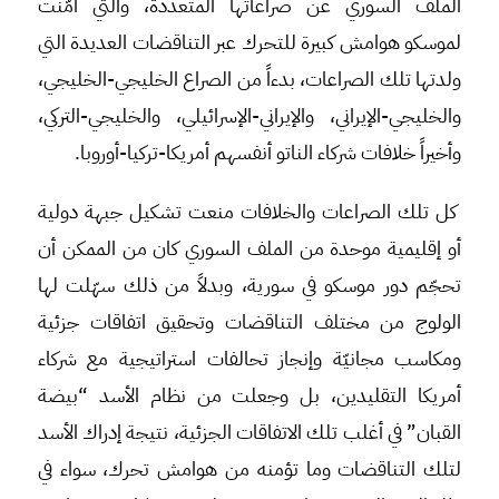
الملف السوري عن صراعاتها المتعددة، والتي أمّنت
لموسكو هوامش كبيرة للتحرك عبر التناقضات العديدة التي
ولدتها تلك الصراعات، بدءاً من الصراع الخليجي-الخليجي،
والخليجي-الإيراني، والإيراني-الإسرائيلي، والخليجي-التركي،
وأخيراً خلافات شركاء الناتو أنفسهم أمريكا-تركيا-أوروبا.
كل تلك الصراعات والخلافات منعت تشكيل جبهة دولية
أو إقليمية موحدة من الملف السوري كان من الممكن أن
تحجّم دور موسكو في سورية، وبدلاً من ذلك سهّلت لها
الولوج من مختلف التناقضات وتحقيق اتفاقات جزئية
ومكاسب مجانيّة وإنجاز تحالفات استراتيجية مع شركاء
أمريكا التقليدين، بل وجعلت من نظام الأسد “بيضة
القبان” في أغلب تلك الاتفاقات الجزئية، نتيجة إدراك الأسد
لتلك التناقضات وما تؤمنه من هوامش تحرك، سواء في