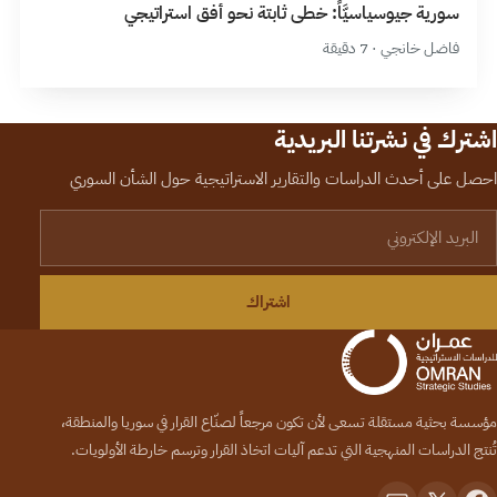
سورية جيوسياسيَّاً: خطى ثابتة نحو أفق استراتيجي
فاضل خانجي · 7 دقيقة
اشترك في نشرتنا البريدية
احصل على أحدث الدراسات والتقارير الاستراتيجية حول الشأن السوري
لبريد الإلكتروني
اشتراك
مؤسسة بحثية مستقلة تسعى لأن تكون مرجعاً لصنّاع القرار في سوريا والمنطقة،
تُنتج الدراسات المنهجية التي تدعم آليات اتخاذ القرار وترسم خارطة الأولويات.