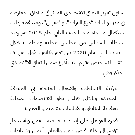
يحاول تقرير التعافي الاقتصادي المبكر في مناطق المعارضة
في مدن وبلدات “درع الفرات”، و”عفرين”، ومحافظة إدلب
استكمال ما بدأه منذ النصف الثاني لعام 2018 عبر رصد
نشاطات الفاعلين من مجالس محلية ومنظمات خلال
النصف الثاني لعام 2020 بين تموز وكانون الأول. ويهدف
التقرير لتشخيص وفهم ثلاث أذرع ضمن التعافي الاقتصادي
المبكر وهي:
حركية النشاطات والأعمال المنجزة في المنطقة
المحددة وبالتالي قياس تطور الاقتصادات المحلية
ومقارنة المناطق والقطاعات مع بعضها البعض؛
قدرة الفواعل على إيجاد بيئة آمنة للعمل والاستثمار
تؤدي إلى خلق فرص عمل والقيام بأعمال ونشاطات