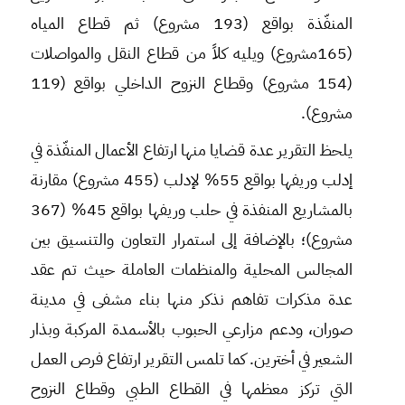
المنفّذة بواقع (193 مشروع) ثم قطاع المياه
(165مشروع) ويليه كلاً من قطاع النقل والمواصلات
(154 مشروع) وقطاع النزوح الداخلي بواقع (119
مشروع).
يلحظ التقرير عدة قضايا منها ارتفاع الأعمال المنفّذة في
إدلب وريفها بواقع 55% لإدلب (455 مشروع) مقارنة
بالمشاريع المنفذة في حلب وريفها بواقع 45% (367
مشروع)؛ بالإضافة إلى استمرار التعاون والتنسيق بين
المجالس المحلية والمنظمات العاملة حيث تم عقد
عدة مذكرات تفاهم نذكر منها بناء مشفى في مدينة
صوران، ودعم مزارعي الحبوب بالأسمدة المركبة وبذار
الشعير في أخترين. كما تلمس التقرير ارتفاع فرص العمل
التي تركز معظمها في القطاع الطبي وقطاع النزوح