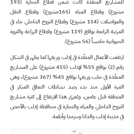
للمشاريع المنفّذة كانت ضمن قطاع التجارة (193
مشروع) وقطاع المياه (165مشروع) وقطاع النقل
والمواصلات (154 مشروع) وقطاع النزوح الداخلي جاء في
المرتبة الرابعة بواقع (119 مشروع) وقطاع الزراعة والثروة
الحيوانية خامساً (56 مشروع).
ارتفعت الأعمال المنفّذة في إدلب وريفها كما يظهر في الشكل
رقم (2) بواقع 55% لإدلب (455 مشروع) على المشاريع
المنفّذة في حلب وريفها بواقع 45% (367 مشروع)، وهي
المرة الأولى منذ بدء رصد نشاطات التعافي المبكر في
المنطقة قبل عامين، ويُعزى هذا الارتفاع إلى كثرة مشاريع
النزوح الداخلي والمياه والتجارة في محافظة إدلب بالأخص
في مدينة إدلب والدانا وسرمدا وأطمة.