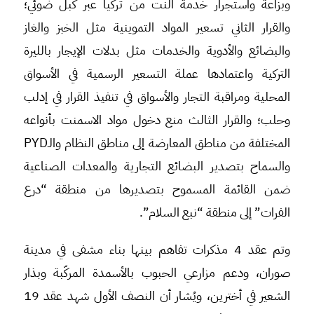
وبزاعة واستجرار خدمة النت من تركيا عبر كبل ضوئي؛
والقرار الثاني تسعير المواد التموينية مثل الخبز والغاز
والبضائع والأدوية والخدمات مثل بدلات الإيجار بالليرة
التركية واعتمادها عملة التسعير الرسمية في الأسواق
المحلية ومراقبة التجار والأسواق في تنفيذ القرار في إدلب
وحلب؛ والقرار الثالث منع دخول مواد الاسمنت بأنواعه
المختلفة من مناطق المعارضة إلى مناطق النظام والـPYD
والسماح بتصدير البضائع التجارية والمعدات الصناعية
ضمن القائمة المسموح بتصديرها من منطقة “درع
الفرات” إلى منطقة “نبع السلام”.
وتم عقد 4 مذكرات تفاهم بينها بناء مشفى في مدينة
صوران، ودعم مزارعي الحبوب بالأسمدة المركّبة وبذار
الشعير في أخترين، ويُشار أن النصف الأول شهد عقد 19