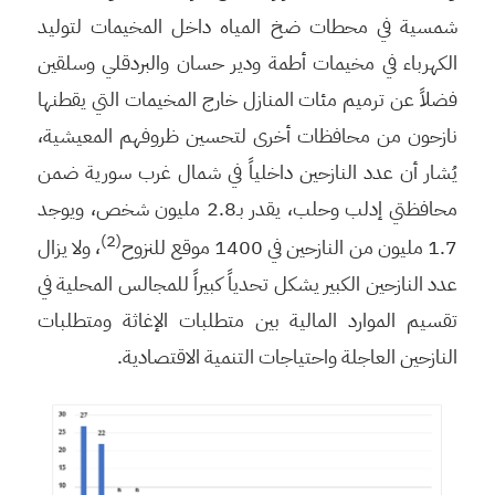
شمسية في محطات ضخ المياه داخل المخيمات لتوليد
الكهرباء في مخيمات أطمة ودير حسان والبردقلي وسلقين
فضلاً عن ترميم مئات المنازل خارج المخيمات التي يقطنها
نازحون من محافظات أخرى لتحسين ظروفهم المعيشية،
يُشار أن عدد النازحين داخلياً في شمال غرب سورية ضمن
محافظتي إدلب وحلب، يقدر بـ2.8 مليون شخص، ويوجد
(2)
1.7 مليون من النازحين في 1400 موقع للنزوح
، ولا يزال
عدد النازحين الكبير يشكل تحدياً كبيراً للمجالس المحلية في
تقسيم الموارد المالية بين متطلبات الإغاثة ومتطلبات
النازحين العاجلة واحتياجات التنمية الاقتصادية.