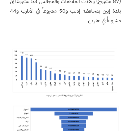
(87 مشروع) ونفذّت المنظمات والمجالس 53 مشروعاً في
بلدة إبين بمحافظة إدلب و50 مشروعاً في الأتارب و44
مشروعاً في عفرين.