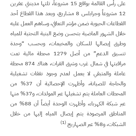
على رأس القائمة بواقع 15 مشروعاً، تلتها مدينتي عفرين
12 مشروعاً وجرابلس 8 مشاريع، ويعد هذا القطاع أحد
القطاعات الحيوية ضمن مؤشر التعافي، وساهم العمل عليه
خلال الشهور الماضية بتحسن وضع البنية التحتية للمياه
وطرق إيصالها للسكان والمخيمات، وبحسب “وحدة
تنسيق الدعم” من أصل 1279 محطة مائية تمت
مراقبتها في شمال غرب وشرق الفرات، هناك 874 محطة
عاملة والمتبقي لا يعمل لعدم وجود نفقات تشغيلية
والحاجة للصيانة، وأظهرت الإحصائية أن 37% من
المحطات العاملة يتم تشغيلها عبر المولدات، و37% منها
عبر شبكة الكهرباء، وأظهرت الوحدة أيضاً أن 88% من
المناطق المرصودة يتم إيصال المياه إليها من خلال
(1)
الشبكات، و8% عبر الصهاريج