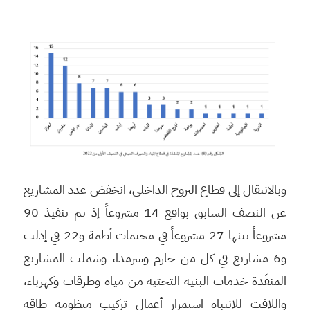
وبالانتقال إلى قطاع النزوح الداخلي، انخفض عدد المشاريع
عن النصف السابق بواقع 14 مشروعاً إذ تم تنفيذ 90
مشروعاً بينها 27 مشروعاً في مخيمات أطمة و22 في إدلب
و6 مشاريع في كل من حارم وسرمدا، وشملت المشاريع
المنفّذة خدمات البنية التحتية من مياه وطرقات وكهرباء،
واللافت للانتباه استمرار أعمال تركيب منظومة طاقة