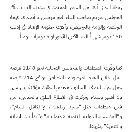
ربطة الخبز بأكثر من السعر المعتمد في مدينة الباب، وأقرّ
المجلس تغريم صاحب البناء الغير مرخص 5 أضعاف قيمة
الرخصة وإلزامه بالترخيص، وأقرّت حكومة الإنقاذ في إدلب
150 دولار شهرياً الحد الأدنى للأجوز أو 5 دولارات يومياً.
كما وفّرت المنظمات والمجالس المحلية نحو 1148 فرصة
عمل خلال الفترة المرصودة بانخفاض بواقع 714 فرصة
عمل عن النصف السابق، معظمها عقود مؤقتة بين شهر
و6 أشهر وسنة، وتركزت في القطاع الطبي والخدمي، من
قبل منظمات مثل:”سيريا ريليف”، و”تكافل الشام”،
و”المؤسسة الدولية للتنمية الاجتماعية” و”يداً بيد للاغاثة
والتنمية” وغيرها.