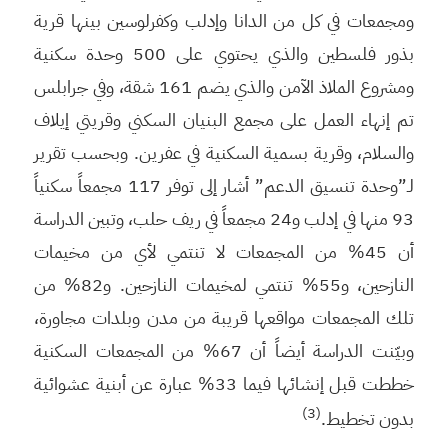
ومجمعات في كل من الدانا وإدلب وكفرلوسين بينها قرية
بذور فلسطين والذي يحتوي على 500 وحدة سكنية
ومشروع الملاذ الآمن والذي يضم 161 شقة، وفي جرابلس
تم إنهاء العمل على مجمع البنيان السكني وقريتي إيلاف
والسلام، وقرية بسمية السكنية في عفرين. وبحسب تقرير
لـ”وحدة تنسيق الدعم” أشار إلى توفر 117 مجمعاً سكنياً
93 منها في إدلب و24 مجمعاً في ريف حلب، وتبين الدراسة
أن 45% من المجمعات لا تنتمي لأي من مخيمات
النازحين، و55% تنتمي لمخيمات النازحين. و82% من
تلك المجمعات مواقعها قريبة من مدن وبلدات مجاورة،
وبيّنت الدراسة أيضاً أن 67% من المجمعات السكنية
خططت قبل إنشائها فيما 33% عبارة عن أبنية عشوائية
(3)
بدون تخطيط.