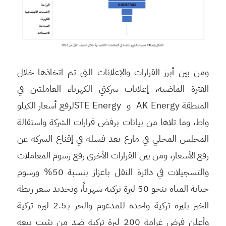
ومن بين أبرز القرارات والإعلانات التي تم اتخاذها خلال
الفترة الماضية، إعلانات شركتي الكهرباء العاملتين في
المنطقة AK Energy و STE Energyلرفع أسعار الكيلو
واط، وما تلاها من بيانات برفض قرارات الشركة واستقالة
المجلس المحلي في مارع بعد فشله في إقناع الشركة عن
رفع الأسعار، ومن بين القرارات الأخرى رفع رسوم المعاملات
والتسجيلات في دائرة النقل باعزاز بنسبة 50% ورسوم
جباية المياه بنحو 50 ليرة تركية شهرياً، وتحديد سعر ربطة
الخبز بليرة تركية واحدة للمدعوم والحر بـ2.5 ليرة تركية
وأعلن فرض غرامة 200 ليرة تركية ضد من يثبت بيعه