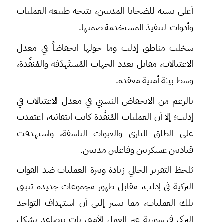
أعلى نسبة للضحايا المدنيين، نتيجة طبيعة العمليات
وأدوات التنفيذ المستخدمة ضمنها.
سجّلت مناطق إدلب وما حولها انخفاضاً في معدل
الاغتيالات، مقابل تعدد الجهات المُستَهدَفة والمُنفِّذة،
وسط بيئة أمنية معقدة.
بالرغم من الانخفاض النسبي في معدل الاغتيالات في
إدلب؛ إلا أن العمليات المُنفَّذة كانت انتقائية، اعتمدت
على الطلق الناري والعبوات الناسفة، واستهدفت
قياديين عسكريين وفاعلين مدنيين.
يَلحظ التقرير الحالي زيادة وتيرة العمليات ضد القوات
التركية في إدلب، مقابل ظهور مجموعات جديدة تتبنى
تلك العمليات، مما يشير إلىى أن استهداف التواجد
التركي في سورية عبر العمل الأمني بات يتصاعد بشكل