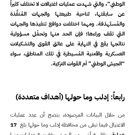
الوطني”، والتي شهدت عمليات اغتيالات لا تختلف كثيراً
عن سابقتها، لناحية طبيعتها والجهات المُنفِّذة
والمُستَهدَفة. و
مهما اختلفت دوافع تنفيذها والجهات
التي تقف وراءها؛ فإن الحد منها وتحمُّل مسؤولية
نتائجها يقع في النهاية على عاتق القوى والتشكيلات
العسكرية والأمنية المُسيطرة في تلك المناطق، سواء
“الجيش الوطني” أم القوات التركية.
رابعاً: إدلب وما حولها (أهداف متعددة)
من خلال البيانات المرصودة، يتضح أن عدد عمليات
الاغتيال فيما تبقى من محافظة إدلب وما حولها بلغ
17
عملية،
خلال 6 أشهر من الرصد، حققت 5 عمليات منها