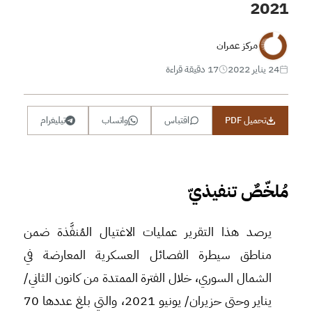
2021
مركز عمران
24 يناير 2022
17 دقيقة قراءة
تحميل PDF
اقتباس
واتساب
تيليغرام
مُلخّصٌ تنفيذيّ
يرصد هذا التقرير عمليات الاغتيال المُنفَّذة ضمن
مناطق سيطرة الفصائل العسكرية المعارضة في
الشمال السوري، خلال الفترة الممتدة من كانون الثاني/
يناير وحتى حزيران/ يونيو 2021، والتي بلغ عددها 70