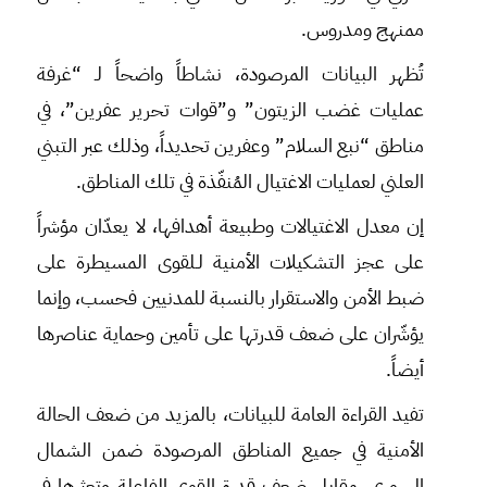
ممنهج ومدروس.
تُظهر البيانات المرصودة، نشاطاً واضحاً لـ “غرفة
عمليات غضب الزيتون” و”قوات تحرير عفرين”، في
مناطق “نبع السلام” وعفرين تحديداً، وذلك عبر التبني
العلني لعمليات الاغتيال المُنفّذة في تلك المناطق.
إن معدل الاغتيالات وطبيعة أهدافها، لا يعدّان مؤشراً
على عجز التشكيلات الأمنية لـلقوى المسيطرة على
ضبط الأمن والاستقرار بالنسبة للمدنيين فحسب، وإنما
يؤشّران على ضعف قدرتها على تأمين وحماية عناصرها
أيضاً.
تفيد القراءة العامة للبيانات، بالمزيد من ضعف الحالة
الأمنية في جميع المناطق المرصودة ضمن الشمال
السوري، مقابل ضعف قدرة القوى الفاعلة وتعثرها في