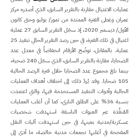
عمليات الاغتيال مقارنة بالتقرير السابق، الذي أصدره مركز
عمران وغطى الفترة الممتدة من تموز/ يوليو وحتى كانون
الأول/ ديسمبر 2020، إذ سجّل التقرير السابق 27 عملية
اغتيال في تلك الفترة، في حين رصد التقرير الحالي تنفيذ 25
عملية. بالمقابل، توضّح الأرقام انخفاضاً في معدل عدد
الضحايا، مقارنة بالتقرير السابق، الذي سجّل 240 ضحية،
بينما بلغ مجموع عدد الضحايا خلال فترة الرصد الحالية
105 ضحايا. وقد يُردّ ذلك إلى اختلاف أهداف العمليات
الحالية وأدوات التنفيذ المستخدمة فيها، والتي اعتمدت
بنسبة 36% على الطلق الناري، كما أن أغلب العمليات
المُنفَّذة عبر العبوات الناسفة استهدفت شخصيات
عسكرية/مدنية بعينها، في حين استهدفت آليات النقل
المفخخة في أغلبها تجمعات مدنية خالصة، ما أدى إلى