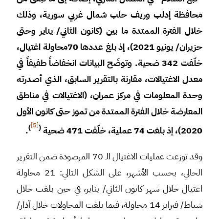
محافظة إدلب وريف حلب شمال غربي سورية، وذلك
خلال الفترة الممتدة ما بين (كانون الثاني/ يناير وحتى
حزيران/ يونيو 2021)، إذ بلغ عددها
70
محاولة اغتيال،
خلّفت
342
ضحية. وتوضّح البيانات انخفاضاً طفيفاً في
معدل الاغتيالات، مقارنة بالتقرير السابق، الذي أصدرته
وحدة المعلومات في مركز عمران، (الاغتيالات في مناطق
المعارضة خلال الفترة
الممتدة من تموز حتى كانون الأول
[5]
)
(
2020)، إذ بلغت 74 عملية، خلّفت 471 ضحية
.
وقد توزعت عمليات الاغتيال الـ 70 المرصودة ضمن التقرير
الحالي، بحسب الأشهر، على الشكل التالي: 21 محاولة
اغتيال خلال شهر كانون الثاني/ يناير، في حين بلغت خلال
شباط/ فبراير 14 محاولة، فيما بلغت المحاولات خلال آذار/