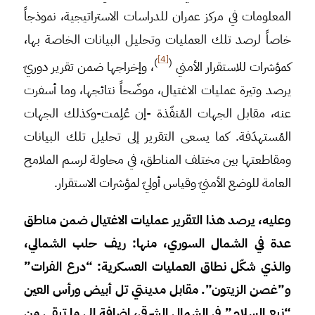
المعلومات في مركز عمران للدراسات الاستراتيجية، نموذجاً
خاصاً لرصد تلك العمليات وتحليل البيانات الخاصة بها،
[4]
)
(
كمؤشرات للاستقرار الأمني
، وإخراجها ضمن تقرير دوريّ
يرصد وتيرة عمليات الاغتيال، موضّحاً نتائجها، وما أسفرت
عنه، مقابل الجهات المُنفّذة -إن عُلِمت-وكذلك الجهات
المُستهدَفة. كما يسعى التقرير إلى تحليل تلك البيانات
ومقاطعتها بين مختلف المناطق، في محاولة لرسم الملامح
العامة للوضع الأمنيّ وقياس أوليّ لمؤشرات الاستقرار.
وعليه، يرصد هذا التقرير عمليات الاغتيال ضمن مناطق
عدة في الشمال السوري، منها:
ريف حلب الشمالي،
والذي
شكّل نطاق العمليات العسكرية: “درع الفرات”
و”غصن الزيتون”. مقابل مدينتي تل أبيض ورأس العين
“نبع السلام” في الشمال الشرقي، إضافة إلى ما تبقى من