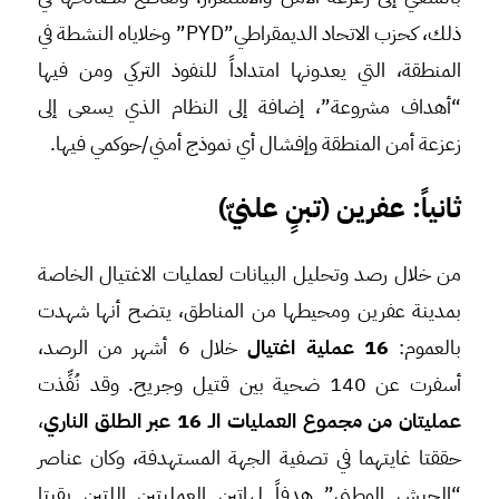
ذلك، كحزب الاتحاد الديمقراطي”PYD” وخلاياه النشطة في
المنطقة، التي يعدونها امتداداً للنفوذ التركي ومن فيها
“أهداف مشروعة”، إضافة إلى النظام الذي يسعى إلى
زعزعة أمن المنطقة وإفشال أي نموذج أمني/حوكمي فيها.
ثانياً:
عفرين (تبنٍ علنيّ)
من خلال رصد وتحليل البيانات لعمليات الاغتيال الخاصة
بمدينة عفرين ومحيطها من المناطق، يتضح أنها شهدت
بالعموم:
16
عملية اغتيال
خلال 6 أشهر من الرصد،
أسفرت عن 140 ضحية بين قتيل وجريح. وقد نُفِّذت
عمليتان من مجموع العمليات الـ 16 عبر الطلق الناري
،
حققتا غايتهما في تصفية الجهة المستهدفة، وكان عناصر
“الجيش الوطني” هدفاً لهاتين العمليتين اللتين بقيتا