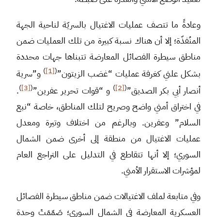
وعادةً ما تتصف عمليات الاغتيال بالسريّة لناحية الجهة
المنُفذّة؛ إلا أن هناك نسبة كبيرة من تلك العمليات ضمن
مناطق سيطرة الفصائل المعارضة تتبناها جهات محددة
)
[1]
(
بشكل علني كغرفة عمليات “غضب الزيتون”
و”سرية
)
[3]
(
)
[2]
(
أنصار أبي بكر الصديق”
و “قوات تحرير عفرين”
.
في اختراق أمني واضح وصريح لتلك المناطق، خاصة “نبع
السلام” وعفرين. وبالرغم من اختلاف وتيرة ومعدل
عمليات الاغتيال من منطقة إلى أخرى ضمن الشمال
السوري؛ إلا أنها تتقاطع في التدليل على التراجع العام
لمؤشرات الاستقرار الأمني.
وفي متابعة لملف الاغتيالات ضمن مناطق سيطرة الفصائل
العسكرية المعارضة في الشمال السوري؛ صَمّمَتْ وحدة