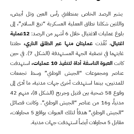
يشير الرصد الخاص بمنطقتي رأس العين وتل أبيض،
واللتين شكلتا نطاق العملية العسكرية “نبع السلام”، إلى
بلوغ عمليات الاغتيال خلال 6 أشهر من الرصد:
12عملية
اغتيال
، نُفّذت
عمليتان منها عبر الطلق الناري،
حقتتا
غايتهما في تصفية الجهة المستهدفة (الشكل 7). في حين
كانت
العبوة الناسفة أداة لتنفيذ 10 عمليات،
استهدفت
عناصر ومجموعات “الجيش الوطني” وسط تجمعات
للمدنيين، بينما استهدفت أخرى جهات مدنية، ما أدى إلى
وقوع 58 ضحية بين قتيل وجريح (الشكل 8)، منهم 42
مدنياً، و16 من عناصر “الجيش الوطني”. وكانت فصائل
“الجيش الوطني” هدفاً لتلك العبوات بواقع 5 محاولات،
مقابل 5 محاولات أيضاً استهدفت جهات مدنية.