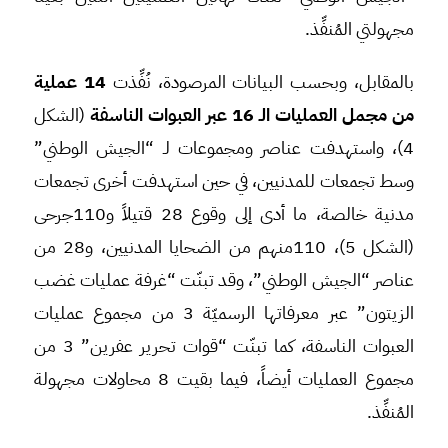
مجهولتي المُنفِّذ.
بالمقابل، وبحسب البيانات المرصودة، نُفِّذت
14 عملية
من مجمل العمليات الـ 16 عبر العبوات الناسفة
(الشكل
4)، واستهدفت عناصر ومجموعات لـ “الجيش الوطني”
وسط تجمعات للمدنيين، في حين استهدفت أخرى تجمعات
مدنية خالصة، ما أدى إلى وقوع 28 قتيلاً و110جرحى
(الشكل 5)، 110منهم من الضحايا المدنيين، و28 من
عناصر “الجيش الوطني”، وقد تبنّت “غرفة عمليات غضب
الزيتون” عبر معرفاتها الرسميّة 3 من مجموع عمليات
العبوات الناسفة، كما تبنّت “قوات تحرير عفرين” 3 من
مجموع العمليات أيضاً، فيما بقيت 8 محاولات مجهولة
المُنفِّذ.