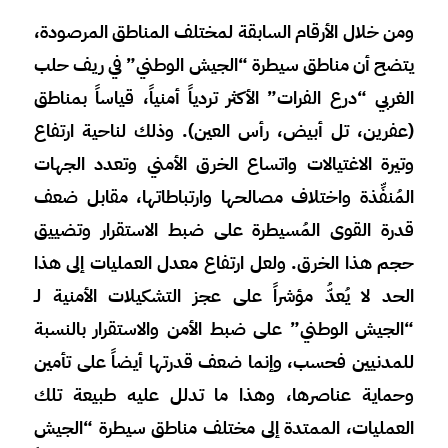
ومن خلال الأرقام السابقة لمختلف المناطق المرصودة،
يتضح أن مناطق سيطرة “الجيش الوطني” في ريف حلب
الغربي “درع الفرات” الأكثر تردياً أمنياً، قياساً بمناطق
(عفرين، تل أبيض، رأس العين). وذلك لناحية ارتفاع
وتيرة الاغتيالات واتساع الخرق الأمني وتعدد الجهات
المُنفِّذة واختلاف مصالحها وارتباطاتها، مقابل ضعف
قدرة القوى المُسيطرة على ضبط الاستقرار وتضييق
حجم هذا الخرق.
ولعل ارتفاع معدل العمليات إلى هذا
الحد لا يُعدُّ مؤشراً على عجز التشكيلات الأمنية لـ
“الجيش الوطني” على ضبط الأمن والاستقرار بالنسبة
للمدنيين فحسب، وإنما ضعف قدرتها أيضاً على تأمين
وحماية عناصرها، وهذا ما تدلل عليه طبيعة تلك
العمليات، الممتدة إلى مختلف مناطق سيطرة “الجيش