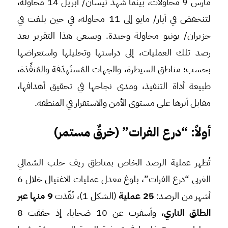
مارس 9 محاولات، بينما شهد نيسان/ أبريل 14 محاولة،
لتنخفض في أيار/ مايو إلى 11 محاولة، في حين بلغت في
حزيران/ يونيو محاولة وحيدة. ويسعى هذا التقرير بعد
رصد تلك العمليات، إلى دراستها وتحليلها واستعراضها
بحسب؛ مناطق السيطرة، والجهات المُستَهدَفة والمُنفِّذة،
طبيعة أداة التنفيذ، ومدى نجاحها في تحقيق أهدافها،
مقابل أثرها على مستوى الأمن والاستقرار في المنطقة.
أولاً: “درع الفرات” (خرقٌ مستمر)
تُظهر عملية الرصد الخاص بمناطق ريف حلب الشمالي
الغربي “درع الفرات”، بلوغ معدل عمليات الاغتيال خلال 6
أشهر من الرصد:
25 عملية
(الشكل 1)، نُفّذت
9 منها عبر
الطلق الناري
، وأسفرت عن 10 ضحايا، إذ حققت 8