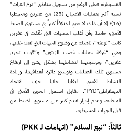
المُسيطرة، فعلى الرغم من تسجيل مناطق “درع الفرات”
نسبة أكبر بعمليات الاغتيال (25) من عفرين ومحيطها
(16)؛ إلا أن ذلك لا يعني اختلافاً كبيراً في مستوى الضبط
الأمني، خاصة وأن أغلب العمليات التي نُفّذت في عفرين
كانت “نوعيّة”، ناهيك عن وضوح الجهات التي تقف خلفها،
وهي “غرفة عمليات غضب الزيتون” و”قوات تحرير
عفرين”، وتوسيعهما لنشاطهما بشكل يشير إلى ارتفاع
مستوى تلك العمليات وتوسيع دائرة أهدافهما، وزيادة
النشاط الأمني لبقايا خلايا حزب الاتحاد
الديمقراطي”PYD”. مقابل استمرار الخرق الأمني في
المنطقة، وعدم إحراز تقدم كبير على مستوى الضبط من
قبل الجهات المسيطرة.
ثالثاً: “نبع السلام” (اتهامات لـ PKK)