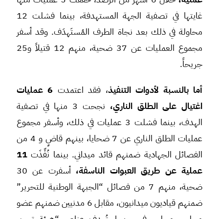
غايتها في تصفية الجهة المستهدفة، بينما فشلت 12
محاولة في ذلك بعد نجاة الطرف المُستَهدَف. وقد أسفر
مجموع العمليات عن 37 ضحية، منهم 12 قتيلاً و25
جريحاً.
أما بالنسبة لأدوات التنفيذ
، فقد اعتمدت
6 عمليات
اغتيال على الطلق الناري،
نجحت 3 منها في تصفية
الهدف، بينما فشلت 3 عمليات في ذلك، وأسفر مجموع
عمليات الطلق الناري عن 7 ضحايا، بينهم قاضٍ و 4 من
الفصائل الجهادية ضمنهم قائد ميداني. بينما نُفِّذَت
11
عملية عن طريق العبوات الناسفة،
أسفرت عن 30
ضحية، منهم 7 من فصائل “الجبهة الوطنية للتحرير”
ضمنهم قياديون ميدانيون، مقابل 6 مدنيين ضمنهم عضو
مجلس محلي، في حين استُهدِف عناصر “هيئة تحرير