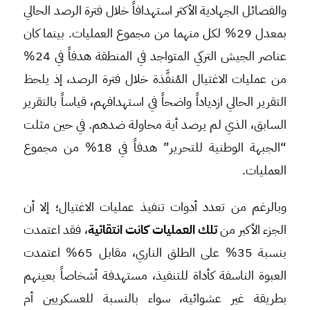
والفصائل الجهادية الأكثر استهدافاً خلال فترة الرصد الحالي
بمعدل 29% لكل منهما من مجموع العمليات. بينما كان
عناصر الجيش التركي المتواجد في المنطقة هدفاً في 24%
من عمليات الاغتيال المُنفَّذة خلال فترة الرصد، إذ يلحظ
التقرير الحالي ازدياداً واضحاً في استهدافهم، قياساً بالتقرير
السابق، الذي لم يرصد أية محاولة ضدهم. في حين مثلت
“الجبهة الوطنية للتحرير” هدفاً في 18% من مجموع
العمليات.
وبالرغم من تعدد أدوات تنفيذ عمليات الاغتيال؛ إلا أن
الجزء الأكبر من
تلك العمليات كانت انتقائية
، فقد اعتمدت
بنسبة 35% على الطلق الناري، مقابل 65% اعتمدت
العبوة الناسفة كأداة للتنفيذ، مستهدفة أشخاصاً بعينهم
بطريقة غير عشوائية، سواء بالنسبة للعسكريين أم