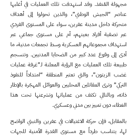
مجهولة المُنفذ. وقد استهدفت تلك العمليات في أغلبها
عناصر “الجيش الوطني”، والذين تحولوا إلى أهداف
متحركة داخل مدينة عفرين، سواء على المستوى الفردي
عبر تصفية أفراد بعينهم، أم على مستوى جماعي عبر
استهداف مجموعاتهم العسكرية وسط تجمعات مدنية، ما
أدى إلى وقوع عدد كبير من الضحايا المدنيين. وتنسجم
طبيعة تلك العمليات مع الرؤية المعلنة لـ”غرفة عمليات
غضب الزيتون”، والتي تعتبر المنطقة “امتداداً للنفوذ
التركي” وترى المقاتلين المحليين والعوائل المهجّرة بالإطار
ذاته، وبالتالي تكثف من عملياتها وتشرعنها تحت هذا
الغطاء، دون تمييز بين مدني وعسكري.
بالمقابل، فإن حركة الاغتيالات في عفرين والتبني الواضح
لها، يتناسب طرداً مع مستوى القدرة الأمنية للجهات