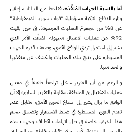
أما بالنسبة للجهات المُنفِّذة،
فيُلحظ من البيانات، إعلان
وزارة الدفاع التركية مسؤولية “قوات سوريا الديمقراطية”
عن 8% من مجموع العمليات المرصودة. في حين بقيت
92% من عمليات الاغتيال مجهولة المُنفِّذ، الأمر الذي
يشير إلى استمرار تردي الواقع الأمني، وضعف قدرة الجهات
المسيطرة على تتبع تلك العمليات والكشف عن منفذيها
والحد منها.
وبالرغم من أن التقرير سجّل تراجعاً طفيفاً في معدل
عمليات الاغتيال في المنطقة، مقارنة بالتقرير السابق؛ إلا أن
الواقع ما يزال يشير إلى اتساع الخرق الأمني، مقابل عدم
تقدم القوى المسيطرة في ضبط الاستقرار وتضييق حجم
هذا الخرق. خاصة في ظل اتهامات لأطراف وجهات عدة
بالسعي إلى زعزعة الأمن والاستقرار، وتقاطع مصالحها في