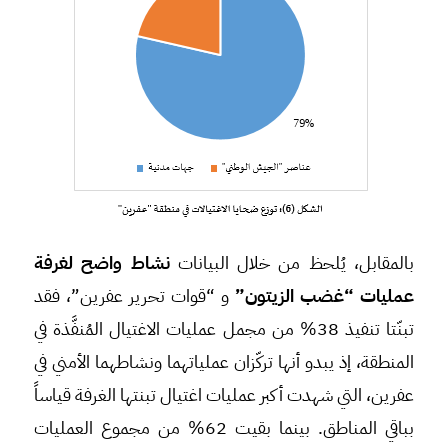
بالمقابل، يُلحظ من خلال البيانات
نشاط واضح لغرفة
عمليات “غضب الزيتون”
و “قوات تحرير عفرين”، فقد
تبنّتا تنفيذ 38% من مجمل عمليات الاغتيال المُنفَّذة في
المنطقة، إذ يبدو أنها تركّزان عملياتهما ونشاطهما الأمني في
عفرين، التي شهدت أكبر عمليات اغتيال تبنتها الغرفة قياساً
بباقي المناطق. بينما بقيت 62% من مجموع العمليات