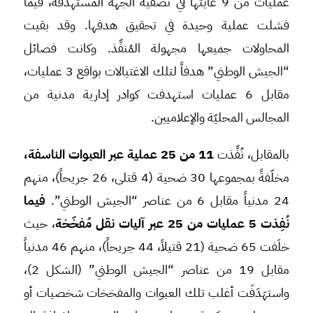
عمليات من 9 غايتها في تصفية الجهة المستهدفة، فيما
فشلت عملية وحيدة في تحقيق هدفها. وقد بقيت
المحاولات جميعها مجهولة المُنفِّذ. وكانت فصائل
“الجيش الوطني” هدفاً لتلك الاغتيالات بواقع 3 عمليات،
مقابل 6 عمليات استهدفت كوادر إدارية مدنية من
المجالس المحليّة والإعلاميين.
بالمقابل، نُفِّذت
11 من 25 عملية عبر العبوات الناسفة،
مخلّفةً بمجموعها 30 ضحية (4 قتلى، 26 جريحاً)، منهم
24 مدنياً مقابل 6 من عناصر “الجيش الوطني”.
فيما
نُفِذت 5 عمليات من 25 عبر آليات نقل مُفخّخة
، حيث
خلَفت 65 ضحية (21 قتيلاً، 44 جريحاً)، منهم 46 مدنياً
مقابل 19 من عناصر “الجيش الوطني” (الشكل 2)،
واستهَدَفَت أغلب تلك العبوات والمفخخات شخصيات أو