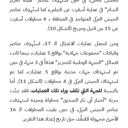
الشام” في عملية أسفرت عن قتيلين
،
كما استُهدِف عناصر
الجيش التركي المتواجد في المنطقة بـ 4 محاولات أسفرت
عن 15 بين قتيل وجريح (الشكل 10).
ومن مُجمل عمليات الاغتيال الـ 17، استُهدِف عناصر
وقيادات “مجموعات جهادية” بواقع 5 عمليات، بينما كانت
فصائل “الجبهة الوطنية للتحرير” هدفاً في 3 منها، في حين
تم استهداف جهات مدنية بواقع 5 عمليات، كما تم
استهداف الجيش التركي في 4 محاولات (الشكل 11). أما
بالنسبة
للجهة التي تقف وراء تلك العمليات
، فقد تبنّت
سرية “أنصار أبي بكر الصديق” محاولة وحيدة استهدفت
عناصر الجيش التركي، في حين بقيت المحاولات الـ 16
الأخرى مجهولة المُنفِّذ، حتى تاريخ إعداد هذا التقرير.