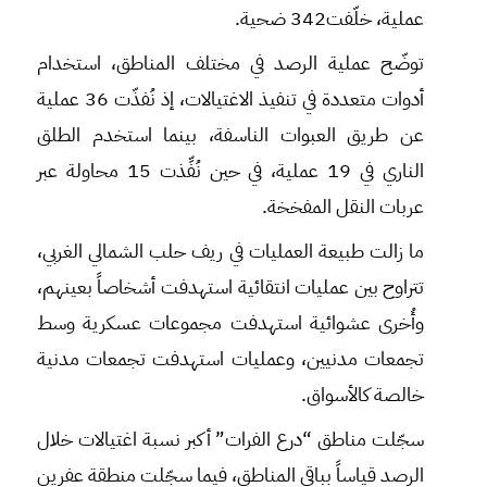
عملية، خلّفت342 ضحية.
توضّح عملية الرصد في مختلف المناطق، استخدام
أدوات متعددة في تنفيذ الاغتيالات، إذ نُفذّت 36 عملية
عن طريق العبوات الناسفة، بينما استخدم الطلق
الناري في 19 عملية، في حين نُفِّذت 15 محاولة عبر
عربات النقل المفخخة.
ما زالت طبيعة العمليات في ريف حلب الشمالي الغربي،
تتراوح بين عمليات انتقائية استهدفت أشخاصاً بعينهم،
وأُخرى عشوائية استهدفت مجموعات عسكرية وسط
تجمعات مدنيين، وعمليات استهدفت تجمعات مدنية
خالصة كالأسواق.
سجّلت مناطق “درع الفرات” أكبر نسبة اغتيالات خلال
الرصد قياساً بباقي المناطق، فيما سجّلت منطقة عفرين