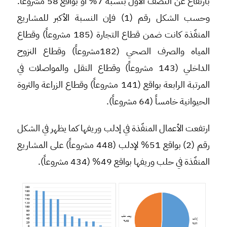
بارتفاع عن النصف الأول بنسبة 7% أو بواقع 58 مشروعاً.
وحسب الشكل رقم (1) فإن النسبة الأكبر للمشاريع
المنفّذة كانت ضمن قطاع التجارة (185 مشروعاً) وقطاع
المياه والصرف الصحي (182مشروعاً) وقطاع النزوح
الداخلي (143 مشروعاً) وقطاع النقل والمواصلات في
المرتبة الرابعة بواقع (141 مشروعاً) وقطاع الزراعة والثروة
الحيوانية خامساً (64 مشروعاً).
ارتفعت الأعمال المنفّذة في إدلب وريفها كما يظهر في الشكل
رقم (2) بواقع 51% لإدلب (448 مشروعاً) على المشاريع
المنفّذة في حلب وريفها بواقع 49% (434 مشروعاً).