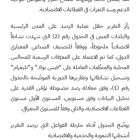
الدعم وسد الثغرات في القطاعات الاقتصادية.
ركّز التقرير خلال عملية الرصد على المدن الرئيسية
والبلدات المبين في الجدول رقم (2) التي شهدت نشاطاً
اقتصادياً ملحوظاً، ووفقاً للتصنيف الصناعي المعياري
الدولي، كما تم الاعتماد على المعرّفات الرسمية للمجالس
المحلية والمنظّمات العاملة على “فيس بوك” و”تليغرام”
وتسجيل نشاطاتها وتقاريرها الدورية الموضّحة بالجدول
رقم (1)، وفق معادلة رصد مضبوطة تؤمّن القدرة على
تحليل البيانات وفق مستويين، المستوى الأول مستوى
القطاعات الاقتصادية، والثاني وفقاً للمستوى الجغرافي.
يوضّح الجدول أدناه خارطة الفواعل التي يرصد التقرير
أنشطتها التنموية والخدمية والاقتصادية