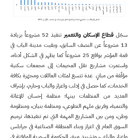
سجّل
قطاع الإسكان والتعمير
تنفيذ 52 مشروعاً بزيادة
13 مشروعاً عن النصف السابق، وبقيت مدينة الباب في
قمة المؤشر بواقع 25 مشروعاً كما يظهر في الشكل أدناه،
واستمرت مشاريع نقل المخيمات إلى مجمعات سكنية
مؤلّفة من مبانٍ عدة تتسع لمئات العائلات ومجهّزة بكافة
الخدمات، كما حصل في إدلب واعزاز والباب وحارم، بإشراف
العديد من المنظمات بينها؛ منظمة إحسان للإغاثة
والتنمية، وفريق ملهم التطوعي، ومنظمة بنيان، ومنظومة
وطن، ومن بين المشاريع المهمة التي تم تنفيذها، ترميم
السوق العام في اعزاز وبناء المنطقة الصناعية في جرابلس
واعزاز والراعي، وتشييد مبنى الحكومة السورية المؤفتة في