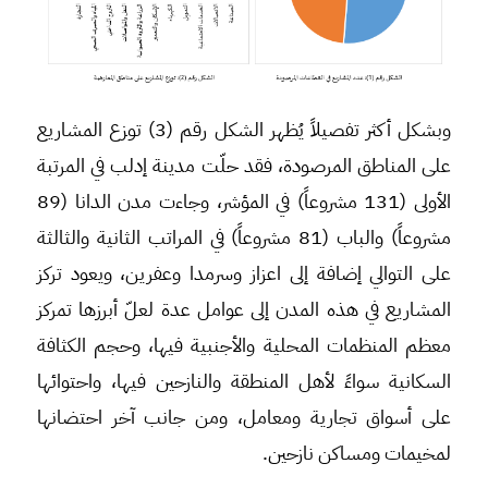
وبشكل أكثر تفصيلاً يُظهر الشكل رقم (3) توزع المشاريع
على المناطق المرصودة، فقد حلّت مدينة إدلب في المرتبة
الأولى (131 مشروعاً) في المؤشر، وجاءت مدن الدانا (89
مشروعاً) والباب (81 مشروعاً) في المراتب الثانية والثالثة
على التوالي إضافة إلى اعزاز وسرمدا وعفرين، ويعود تركز
المشاريع في هذه المدن إلى عوامل عدة لعلّ أبرزها تمركز
معظم المنظمات المحلية والأجنبية فيها، وحجم الكثافة
السكانية سواءً لأهل المنطقة والنازحين فيها، واحتوائها
على أسواق تجارية ومعامل، ومن جانب آخر احتضانها
لمخيمات ومساكن نازحين.