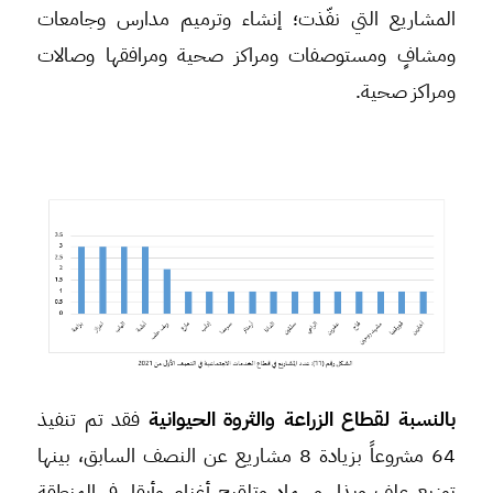
المشاريع التي نفّذت؛ إنشاء وترميم مدارس وجامعات
ومشافٍ ومستوصفات ومراكز صحية ومرافقها وصالات
ومراكز صحية.
بالنسبة لقطاع الزراعة والثروة الحيوانية
فقد تم تنفيذ
64 مشروعاً بزيادة 8 مشاريع عن النصف السابق، بينها
توزيع علف وبذار وسماد وتلقيح أغنام وأبقار في المنطقة