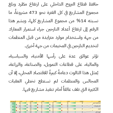
حافظ قطاع النزوح الداخلي على ارتفاع مطّرد وبلغ
مجموع المشاريع في كل الفترة نحو 473 مشروعاً، ما
نسبته 14% من مجموع المشاريع كلها، ويشير هذا
الرقم إلى ارتفاع أعداد النازحين جراء استمرار المعارك
من جهة واستخدام موارد متزايدة من قبل المنظمات
لتخديم النازحين في المخيمات من جهة أخرى.
تؤثر عوائق عدة على رأسها الأمنية، والسياسية،
والمالية، على قطاعات التمويل، والصناعة، والزراعة،
يُمثل هذا الثالوث دعامةً كبيرةً للاقتصاد المحلي، إلا أن
المجالس والمنظمات لم تستطع تخطي العقبات
الكثيرة التي تقف عائقاً أمام تنفيذ مشاريع فيها.