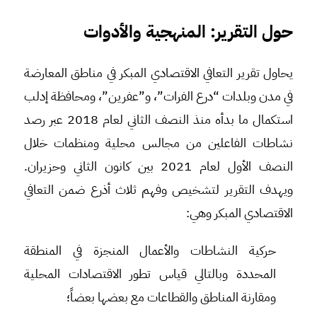
حول التقرير: المنهجية والأدوات
يحاول تقرير التعافي الاقتصادي المبكر في مناطق المعارضة
في مدن وبلدات “درع الفرات”، و”عفرين”، ومحافظة إدلب
استكمال ما بدأه منذ النصف الثاني لعام 2018 عبر رصد
نشاطات الفاعلين من مجالس محلية ومنظمات خلال
النصف الأول لعام 2021 بين كانون الثاني وحزيران.
ويهدف التقرير لتشخيص وفهم ثلاث أذرع ضمن التعافي
الاقتصادي المبكر وهي:
حركية النشاطات والأعمال المنجزة في المنطقة
المحددة وبالتالي قياس تطور الاقتصادات المحلية
ومقارنة المناطق والقطاعات مع بعضها بعضاً؛