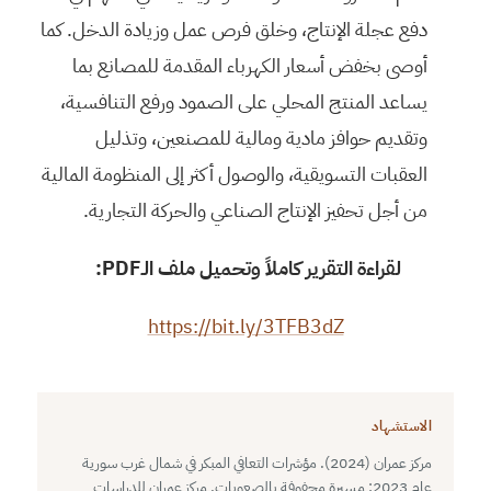
دفع عجلة الإنتاج، وخلق فرص عمل وزيادة الدخل. كما
أوصى بخفض أسعار الكهرباء المقدمة للمصانع بما
يساعد المنتج المحلي على الصمود ورفع التنافسية،
وتقديم حوافز مادية ومالية للمصنعين، وتذليل
العقبات التسويقية، والوصول أكثر إلى المنظومة المالية
من أجل تحفيز الإنتاج الصناعي والحركة التجارية.
لقراءة التقرير كاملاً وتحميل ملف الـPDF:
https://bit.ly/3TFB3dZ
الاستشهاد
مركز عمران (2024). مؤشرات التعافي المبكر في شمال غرب سورية
عام 2023: مسيرة محفوفة بالصعوبات. مركز عمران للدراسات