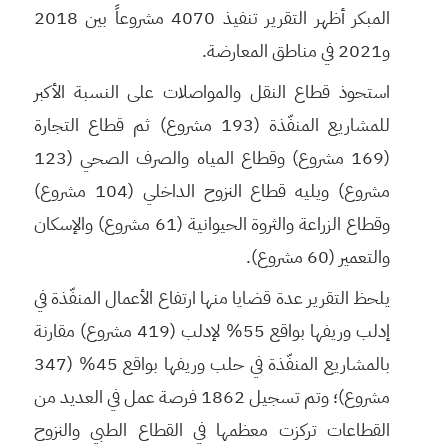
المبكر أظهر التقرير تنفيذ 4070 مشروعاً بين 2018
و2021 في مناطق المعارضة.
استحوذ قطاع النقل والمواصلات على النسبة الأكبر
للمشاريع المنفّذة (193 مشروع) ثم قطاع التجارة
(169 مشروع) وقطاع المياه والصرف الصحي (123
مشروع) ويليه قطاع النزوح الداخلي (104 مشروع)
وقطاع الزراعة والثروة الحيوانية (61 مشروع) والإسكان
والتعمير (60 مشروع).
يلحظ التقرير عدة قضايا منها ارتفاع الأعمال المنفّذة في
إدلب وريفها بواقع 55% لإدلب (419 مشروع) مقارنة
بالمشاريع المنفّذة في حلب وريفها بواقع 45% (347
مشروع)؛ وتم تسجيل 1862 فرصة عمل في العديد من
القطاعات تركزت معظمها في القطاع الطبي والنزوح