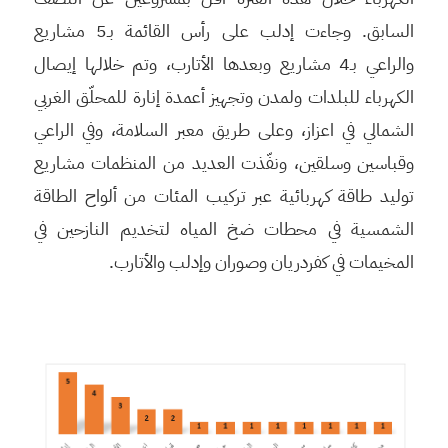
السابق. وجاءت إدلب على رأس القائمة بـ5 مشاريع
والراعي بـ4 مشاريع وبعدها الأتارب، وتم خلالها إيصال
الكهرباء للبلدات ولمدن وتجهيز أعمدة إنارة للمحلّق الغربي
الشمالي في اعزاز، وعلى طريق معبر السلامة، وفي الراعي
وقباسين وسلقين، ونفّذت العديد من المنظمات مشاريع
توليد طاقة كهربائية عبر تركيب المئات من ألواح الطاقة
الشمسية في محطات ضخ المياه لتخديم النازحين في
المخيمات في كفردريان وصوران وإدلب والأتارب.