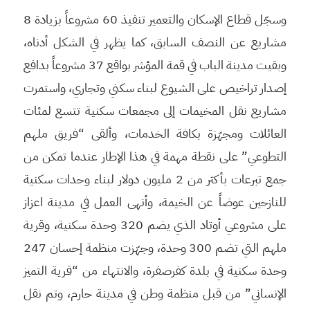
وسجّل قطاع الإسكان والتعمير تنفيذ 60 مشروعاً بزيادة 8
مشاريع عن النصف السابق، كما يظهر في الشكل أدناه،
وبقيت مدينة الباب في قمة المؤشر بواقع 37 مشروعاً بدافع
إصدار تراخيص على الشيوع لبناء سكني وتجاري، واستمرت
مشاريع نقل المخيمات إلى مجمعات سكنية تتسع لمئات
العائلات ومجهّزة بكافة الخدمات، وألقى “فريق ملهم
التطوعي” على نقطة مهمة في هذا الإطار عندما تمكن من
جمع تبرعات بأكثر من 2 مليون دولار لبناء وحدات سكنية
للنازحين عوضاً عن الخيمة، وأنهى العمل في مدينة اعزاز
على مشروعي أوتاد الذي يضم 320 وحدة سكنية، وقرية
ملهم التي تضم 300 وحدة، وجهّزت منظمة إحسان 247
وحدة سكنية في بلدة كفرصفرة، والانتهاء من “قرية التميز
الإنساني” من قبل منظمة وطن في مدينة حارم، وتم نقل