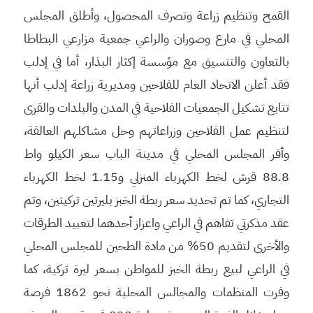
القمح وتنظيم زراعة وتصرف المحصول، وأطلق المجلس
المحلي في مارع وصوران والراعي جمعية مزارعي البطاطا
بالتعاون والتنسيق مع مؤسسة إكثار البذار، أما في إدلب
فقد أعلن الاتحاد العام للفلاحين ومديرية زراعة إدلب أنها
تتابع تشكيل الجمعيات الفلاحية في المدن والبلدات والقرى
لتنظيم عمل الفلاحين وزراعاتهم وحل مشاكلهم العالقة،
وأقر المجلس المحلي في مدينة الباب سعر الكيلو واط
88.8 قرش لخط الكهرباء المنزلي و1.15 لخط الكهرباء
التجاري، كما تم تحديد سعر ربطة الخبز بليرتين تركيتين، وتم
عقد مذكرتي تفاهم في الراعي واعزاز أحدهما لتعبيد الطرقات
والأخرى لتقديم 50% من مادة الطحين للمجلس المحلي
في الراعي لبيع ربطة الخبز للمواطن بسعر ليرة تركية، كما
وفرت المنظمات والمجالس المحلية نحو 1862 فرصة