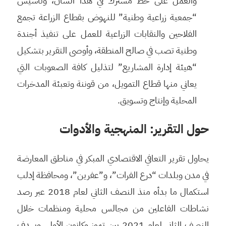
والعمل على خط مشترك في هذا الشأن، وتأسيس
“جمعية زراعية وطنية” للنهوض بقطاع الزراعة تجمع
الفلاحين والنقابات الزراعية للعمل على تنفيذ أجندة
وطنية تصب في صالح المنطقة، وأوصى التقرير بتشكيل
“هيئة إدارة المشاريع” لتذليل كافة الصعوبات التي
يعاني منها قطاع التمويل، من قوننة وتعبئة المدخرات
المحلية وإنتاج وتسويق.
حول التقرير: المنهجية والأدوات
يحاول تقرير التعافي الاقتصادي المبكر في مناطق المعارضة
في مدن وبلدات “درع الفرات”، و”عفرين”، ومحافظة إدلب
استكمال ما بدأه منذ النصف الثاني لعام 2018 عبر رصد
نشاطات الفاعلين من مجالس محلية ومنظمات خلال
النصف الثاني لعام 2021 بين تموز وكانون الأول. ويهدف