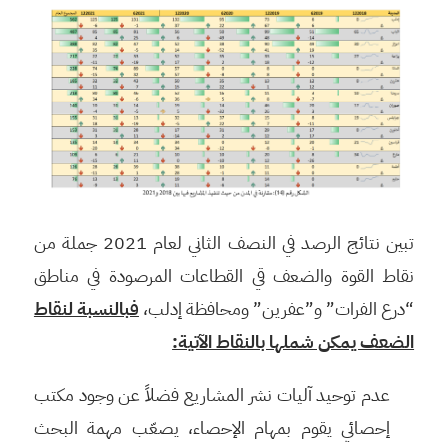
تبين نتائج الرصد في النصف الثاني لعام 2021 جملة من
نقاط القوة والضعف قي القطاعات المرصودة في مناطق
“درع الفرات” و”عفرين” ومحافظة إدلب،
فبالنسبة لنقاط
الضعف يمكن شملها بالنقاط الآتية:
عدم توحيد آليات نشر المشاريع فضلاً عن وجود مكتب
إحصائي يقوم بمهام الإحصاء، يصعّب مهمة البحث