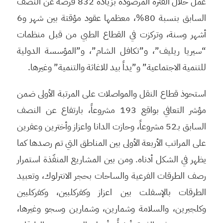
عمل خلال الفترة المرصودة بزيادة 832 فرصة عن النصف
السابق بنسبة 80%، معظمها عقود مؤقتة بين شهر و6
أشهر وسنة، وتركزت في القطاع الطبي من قبل منظمات
“سيريا ريليف”، و”تكافل الشام”، و”المؤسسة الدولية
للتنمية الاجتماعية” و”يداً بيد للاغاثة والتنمية” وغيرها.
استحوذ قطاع النقل والمواصلات على المرتبة الأولى ضمن
مؤشر التعافي بواقع 193 مشروعاً، بارتفاع عن النصف
السابق بـ52 مشروعاً، وحازت الدانا واعزاز وأخترين وعفرين
على المراتب الأربعة الأولى بين المناطق التي تم رصدها كما
يظهر في الشكل أدناه. ومن بين المشاريع المنفّذة استمرار
رصف الطرقات الفرعية والساحات بحجر الانترلوك، وتعبيد
الطرقات بالإسفلت بين اعزاز وكفركلبين، وكفركلبين
وكلجبرين، والسلامة وشمارين، وشمارين وسجو وغيرها،