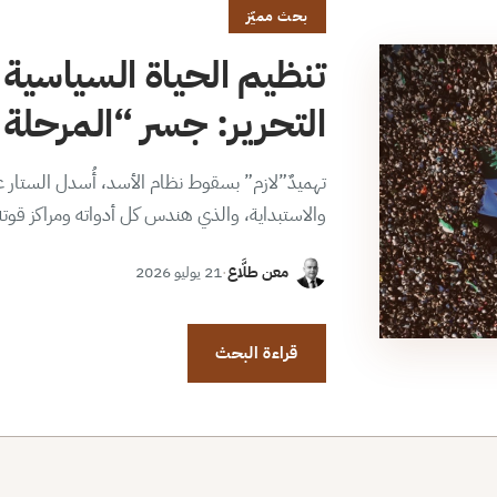
بحث مميّز
تنظيم الحياة السياسية 
التحرير: جسر “المرحلة ا
تهميدٌ”لازم” بسقوط نظام الأسد، أُسدل الستار عن
والاستبداية، والذي هندس كل أدواته ومراكز قوت
معن طلَّاع
·
21 يوليو 2026
قراءة البحث