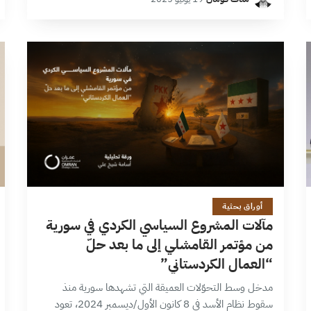
العقوبات الاقتصادية المفروضة على…
11 دقائق
أوراق بحثية
مآلات المشروع السياسي الكردي في سورية
من مؤتمر القامشلي إلى ما بعد حلّ
“العمال الكردستاني”
مدخل وسط التحوّلات العميقة التي تشهدها سورية منذ
سقوط نظام الأسد في 8 كانون الأول/ديسمبر 2024، تعود