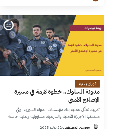
الإصلاح الحكومي، مقابل استمرار التحديات…
14 دقائق
أوراق بحثية
مدونة السلوك.. خطوة لازمة في مسيرة
الإصلاح الأمني
تمهيد تمثّل عملية بناء مؤسسات الدولة السورية، وفي
مقدّمتها الأجهزة الأمنية والشرطية، مسؤولية وطنية جامعة
تتطلب تضافر جهود مختلف الفاعلين في المرحلة الانتقالية.
محسن المصطفى
·
22 يوليو 2025