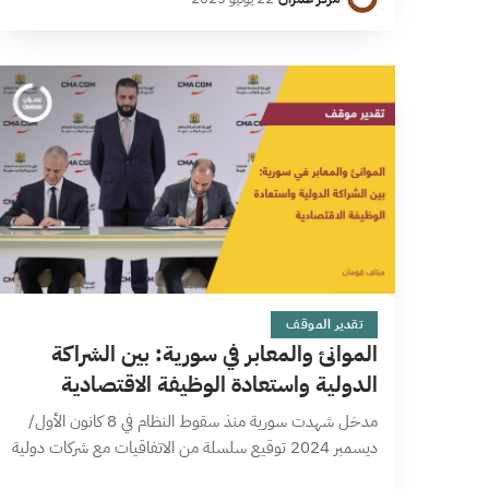
الهوياتية والاختلافات الفكرية، وتنذر باحتمالية الانزلاق إلى
اللااستقرار…
9 دقائق
تقدير الموقف
الموانئ والمعابر في سورية: بين الشراكة
الدولية واستعادة الوظيفة الاقتصادية
مدخل شهدت سورية منذ سقوط النظام في 8 كانون الأول/
ديسمبر 2024 توقيع سلسلة من الاتفاقيات مع شركات دولية
كبرى لإدارة الموانئ والمعابر البرية والمناطق الحرة، بهدف