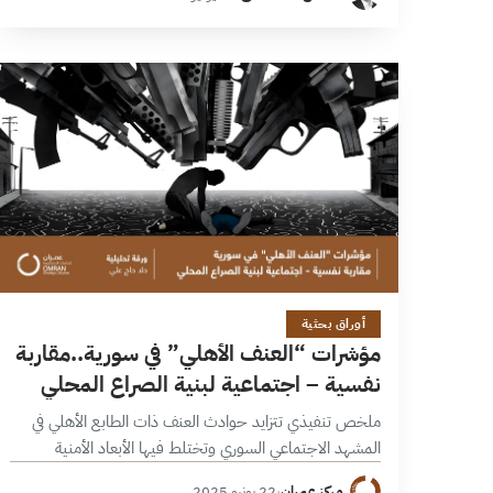
فقد ارتبط أداء هذه المؤسسات لعقود بانتهاكات…
4 دقائق
أوراق بحثية
مؤشرات “العنف الأهلي” في سورية..مقاربة
نفسية – اجتماعية لبنية الصراع المحلي
ملخص تنفيذي تتزايد حوادث العنف ذات الطابع الأهلي في
المشهد الاجتماعي السوري وتختلط فيها الأبعاد الأمنية
والسياسية والمجتمعية، وتدفع باتجاه ترسيخ الانقسامات
مركز عمران
·
22 يونيو 2025