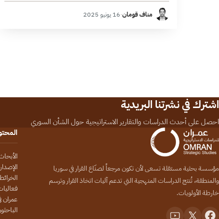
تطوير وتحديث البنية التحتية،…
مناف قومان
·
16 يونيو 2025
اشترك في نشرتنا البريدية
احصل على أحدث الدراسات والتقارير الاستراتيجية حول الشأن السوري
المحت
الأبحاث
الإصدار
مؤسسة بحثية مستقلة تسعى لأن تكون مرجعاً لصنّاع القرار في سوريا
الخرائط
والمنطقة، تُنتج الدراسات المنهجية التي تدعم آليات اتخاذ القرار وترسم
فعاليات
خارطة الأولويات.
عمران في
الباحثو