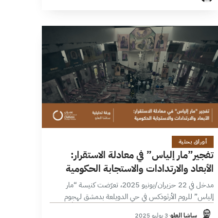
في…
22 دقائق
أوراق بحثية
تفجير”مار إلياس” في معادلة الاستقرار:
الأبعاد والارتدادات والاستجابة الحكومية
مدخل في 22 حزيران/يونيو 2025، تعرّضت كنيسة “مار
إلياس” للروم الأرثوذكس في حي الدويلعة بدمشق لهجوم
انتحاري أثناء قدّاس الأحد، أسفر عن مقتل 25 شخصاً وإصابة
ساشا العلو
·
3 يوليو 2025