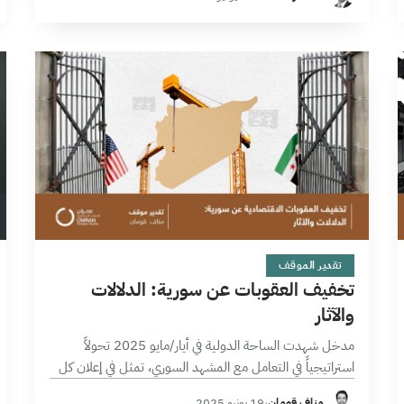
أمنية أو انفعالات محلية…
10 دقائق
تقدير الموقف
تخفيف العقوبات عن سورية: الدلالات
والآثار
مدخل شهدت الساحة الدولية في أيار/مايو 2025 تحولاً
استراتيجياً في التعامل مع المشهد السوري، تمثل في إعلان كل
من الولايات المتحدة الأمريكية والاتحاد الأوروبي عن تخفيف
مناف قومان
·
19 يونيو 2025