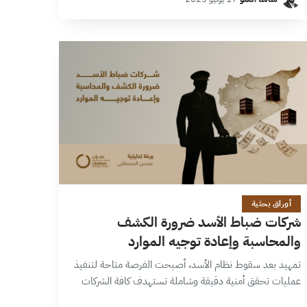
والتردد، دون أن تبلغ…
13 دقائق
أوراق بحثية
شركات ضباط الأسد ضرورة الكشف
والمحاسبة وإعادة توجيه الموارد
تمهيد بعد سقوط نظام الأسد، أصبحت الفرصة متاحة لتنفيذ
عمليات تحقق أمنية دقيقة وشاملة تستهدف كافة الشركات
التجارية، وذلك بالاعتماد على الوثائق الرسمية الصادرة عن