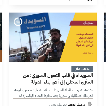
سياسية أكثر منها تقنية كتوطيد…
5 دقائق
مقالات الرأي
السويداء في قلب التحول السوري: من
المأزق المحلي إلى أفق بناء الدولة
مقدمة تشهد محافظة السويداء لحظة مفصلية تعكس طبيعة
المرحلة الانتقالية في سورية بعد سقوط النظام البائد. إذ لم
تعد الأحداث الجارية هناك أُحادية البُعد كمجرد اضطرابات
د.عمار القحف
·
20 يوليو 2025