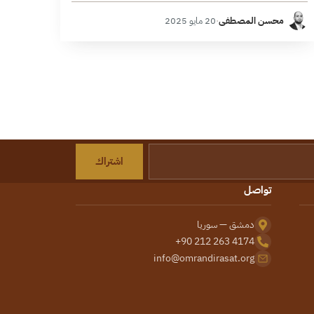
وزارات الدولة، وتهدف هذه العمليات…
محسن المصطفى
·
20 مايو 2025
اشتراك
تواصل
دمشق — سوريا
+90 212 263 4174
info@omrandirasat.org