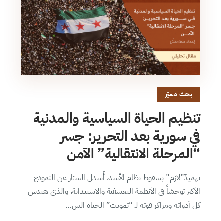
بحث مميّز
تنظيم الحياة السياسية والمدنية
في سورية بعد التحرير: جسر
“المرحلة الانتقالية” الآمن
تهميدٌ”لازم” بسقوط نظام الأسد، أُسدل الستار عن النموذج
الأكثر توحشاً في الأنظمة التعسفية والاستبداية، والذي هندس
كل أدواته ومراكز قوته لـ “تمويت” الحياة الس…