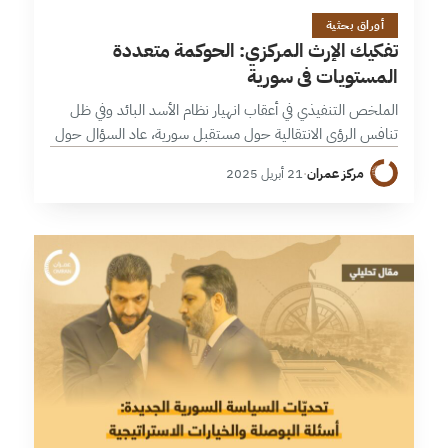
3 دقائق
أوراق بحثية
تفكيك الإرث المركزي: الحوكمة متعددة
المستويات في سورية
الملخص التنفيذي في أعقاب انهيار نظام الأسد البائد وفي ظل
تنافس الرؤى الانتقالية حول مستقبل سورية، عاد السؤال حول
كيفية توزيع السلطة على امتداد التراب السوري إلى دائرة
مركز عمران
·
21 أبريل 2025
الاهتمام. ومن…