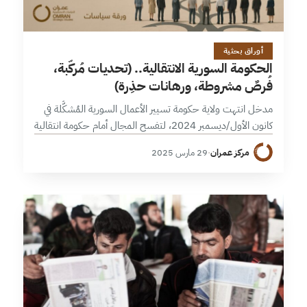
20 دقائق
أوراق بحثية
الحكومة السورية الانتقالية.. (تحديات مُركَّبة،
فُرصٌ مشروطة، ورهانات حذِرة)
مدخل انتهت ولاية حكومة تسيير الأعمال السورية المُشكَّلة في
كانون الأول/ديسمبر 2024، لتفسح المجال أمام حكومة انتقالية
جديدة جاء تشكيلها استكمالاً لترتيبات إدارة مرحلة ما بعد الأسد،
مركز عمران
·
29 مارس 2025
والتي ما يزال…