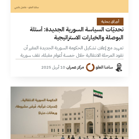
15 دقائق
أوراق بحثية
تحديّات السياسة السورية الجديدة: أسئلة
البوصلة والخيارات الاستراتيجية
تمهيد مع إعلان تشكيل الحكومة السورية الجديدة المقرر أن
تقود المرحلة الانتقالية خلال خمسة أعوام مقبلة، تقف سورية
دولة وشعباً على مفترق طرق حاسم، يرتبط بشكل محوري بأداء
ساشا العلو
،
مركز عمران
·
10 أبريل 2025
الحكومة الانتقالية…