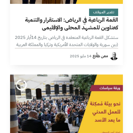
5 دقائق
تقدير الموقف
القمة الرباعية في الرياض: الاستقرار والتنمية
كعناوين للمشهد المحلي والإقليمي
ستشكل القمة الرباعية المنعقدة في الرياض بتاريخ 14أيار 2025
(بين سورية والولايات المتحدة الأمريكية وتركيا والمملكة العربية
السعودية) نقطة تحول بارزة في أطر التفاعلات السياسية
معن طلَّاع
·
14 مايو 2025
الإقليمية، كونها تؤسس لديناميات تعاطٍ…