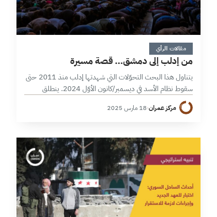
3 دقائق
مقالات الرأي
من إدلب إلى دمشق… قصة مسيرة
يتناول هذا البحث التحوّلات التي شهدتها إدلب منذ 2011 حتى
سقوط نظام الأسد في ديسمبر/كانون الأوّل 2024. ينطلق
البحث من تتبّع الخلفيات التاريخية والاجتماعية لإدلب، ثم
مركز عمران
·
18 مارس 2025
يحلّل صعود هيئة تحرير…