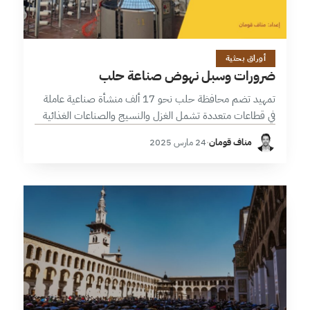
10 دقائق
أوراق بحثية
ضرورات وسبل نهوض صناعة حلب
تمهيد تضم محافظة حلب نحو 17 ألف منشأة صناعية عاملة
في قطاعات متعددة تشمل الغزل والنسيج والصناعات الغذائية
والمعدنية والكيميائية وغيرها، موزعة على مناطق ومدن صناعية
مناف قومان
·
24 مارس 2025
عدّة. وقد أسفرت الأزمات…