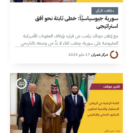
7 دقائق
مقالات الرأي
سورية جيوسياسيَّاً: خطى ثابتة نحو أفق
استراتيجي
مع إعلان دونالد ترامب عن قراره بإيقاف العقوبات الأمريكية
المفروضة على سورية، وعقب لقاء لا بدَّ من وصفه بالتاريخي
جمع الرئيس السوري أحمد الشرع والرئيس الأمريكي دونالد
مركز عمران
·
17 مايو 2025
ترامب بوساطة ولي…