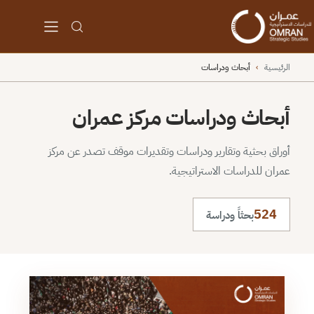
الرئيسية
›
أبحاث ودراسات
أبحاث ودراسات مركز عمران
أوراق بحثية وتقارير ودراسات وتقديرات موقف تصدر عن مركز
عمران للدراسات الاستراتيجية.
524
بحثاً ودراسة