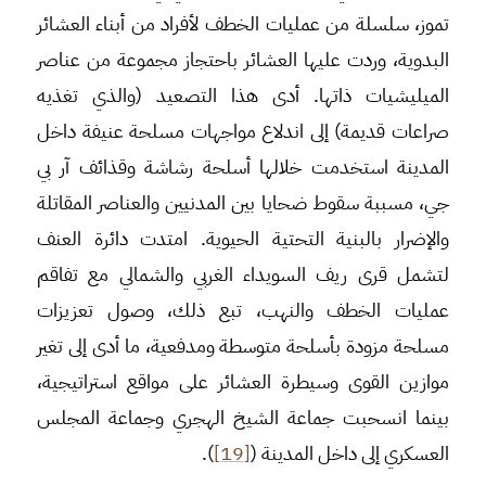
تموز، سلسلة من عمليات الخطف لأفراد من أبناء العشائر
البدوية، وردت عليها العشائر باحتجاز مجموعة من عناصر
الميليشيات ذاتها. أدى هذا التصعيد (والذي تغذيه
صراعات قديمة) إلى اندلاع مواجهات مسلحة عنيفة داخل
المدينة استخدمت خلالها أسلحة رشاشة وقذائف آر بي
جي، مسببة سقوط ضحايا بين المدنيين والعناصر المقاتلة
والإضرار بالبنية التحتية الحيوية. امتدت دائرة العنف
لتشمل قرى ريف السويداء الغربي والشمالي مع تفاقم
عمليات الخطف والنهب، تبع ذلك، وصول تعزيزات
مسلحة مزودة بأسلحة متوسطة ومدفعية، ما أدى إلى تغير
موازين القوى وسيطرة العشائر على مواقع استراتيجية،
بينما انسحبت جماعة الشيخ الهجري وجماعة المجلس
العسكري إلى داخل المدينة (
[19]
).