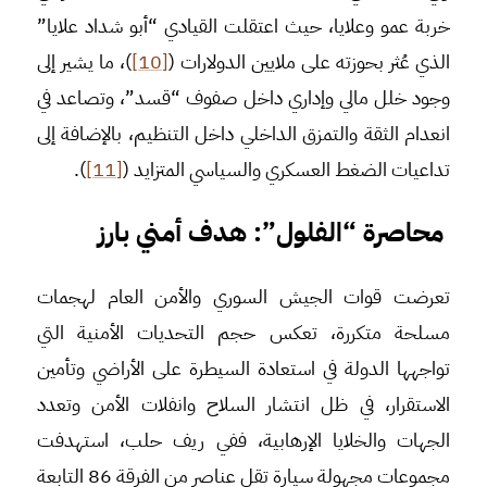
خربة عمو وعلايا، حيث اعتقلت القيادي “أبو شداد علايا”
الذي عُثر بحوزته على ملايين الدولارات (
[10]
)، ما يشير إلى
وجود خلل مالي وإداري داخل صفوف “قسد”، وتصاعد في
انعدام الثقة والتمزق الداخلي داخل التنظيم، بالإضافة إلى
تداعيات الضغط العسكري والسياسي المتزايد (
[11]
).
محاصرة “الفلول”: هدف أمني بارز
تعرضت قوات الجيش السوري والأمن العام لهجمات
مسلحة متكررة، تعكس حجم التحديات الأمنية التي
تواجهها الدولة في استعادة السيطرة على الأراضي وتأمين
الاستقرار، في ظل انتشار السلاح وانفلات الأمن وتعدد
الجهات والخلايا الإرهابية، ففي ريف حلب، استهدفت
مجموعات مجهولة سيارة تقل عناصر من الفرقة 86 التابعة