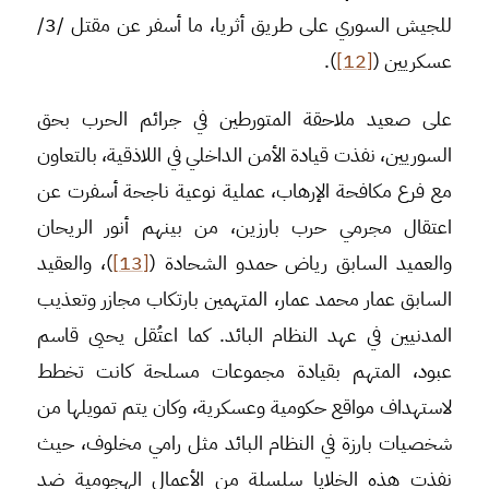
للجيش السوري على طريق أثريا، ما أسفر عن مقتل /3/
عسكريين (
[12]
).
على صعيد ملاحقة المتورطين في جرائم الحرب بحق
السوريين، نفذت قيادة الأمن الداخلي في اللاذقية، بالتعاون
مع فرع مكافحة الإرهاب، عملية نوعية ناجحة أسفرت عن
اعتقال مجرمي حرب بارزين، من بينهم أنور الريحان
والعميد السابق رياض حمدو الشحادة (
[13]
)، والعقيد
السابق عمار محمد عمار، المتهمين بارتكاب مجازر وتعذيب
المدنيين في عهد النظام البائد. كما اعتُقل يحيى قاسم
عبود، المتهم بقيادة مجموعات مسلحة كانت تخطط
لاستهداف مواقع حكومية وعسكرية، وكان يتم تمويلها من
شخصيات بارزة في النظام البائد مثل رامي مخلوف، حيث
نفذت هذه الخلايا سلسلة من الأعمال الهجومية ضد