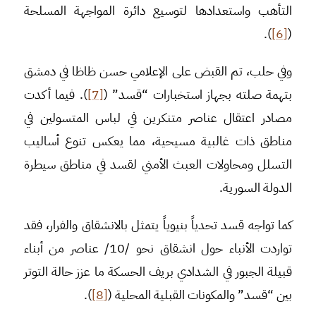
التأهب واستعدادها لتوسيع دائرة المواجهة المسلحة
).
[6]
(
وفي حلب، تم القبض على الإعلامي حسن ظاظا في دمشق
بتهمة صلته بجهاز استخبارات “قسد” (
[7]
). فيما أكدت
مصادر اعتقال عناصر متنكرين في لباس المتسولين في
مناطق ذات غالبية مسيحية، مما يعكس تنوع أساليب
التسلل ومحاولات العبث الأمني لقسد في مناطق سيطرة
الدولة السورية.
كما تواجه قسد تحدياً بنيوياً يتمثل بالانشقاق والفرار، فقد
تواردت الأنباء حول انشقاق نحو /10/ عناصر من أبناء
قبيلة الجبور في الشدادي بريف الحسكة ما عزز حالة التوتر
بين “قسد” والمكونات القبلية المحلية (
[8]
).