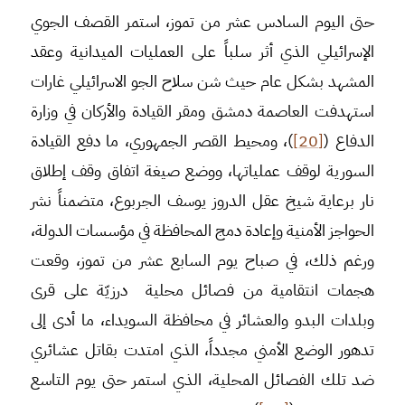
حتى اليوم السادس عشر من تموز، استمر القصف الجوي
الإسرائيلي الذي أثر سلباً على العمليات الميدانية وعقد
المشهد بشكل عام حيث شن سلاح الجو الاسرائيلي غارات
استهدفت العاصمة دمشق ومقر القيادة والأركان في وزارة
الدفاع (
[20]
)، ومحيط القصر الجمهوري، ما دفع القيادة
السورية لوقف عملياتها، ووضع صيغة اتفاق وقف إطلاق
نار برعاية شيخ عقل الدروز يوسف الجربوع، متضمناً نشر
الحواجز الأمنية وإعادة دمج المحافظة في مؤسسات الدولة،
ورغم ذلك، في صباح يوم السابع عشر من تموز، وقعت
هجمات انتقامية من فصائل محلية درزيّة على قرى
وبلدات البدو والعشائر في محافظة السويداء، ما أدى إلى
تدهور الوضع الأمني مجدداً، الذي امتدت بقاتل عشائري
ضد تلك الفصائل المحلية، الذي استمر حتى يوم التاسع