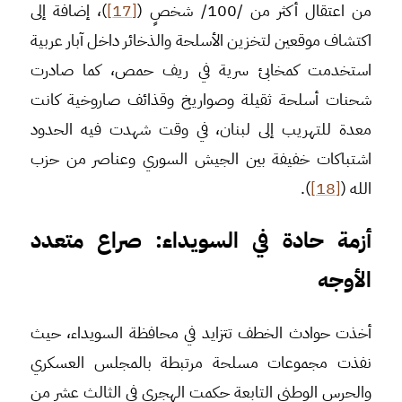
من اعتقال أكثر من /100/ شخصٍ (
[17]
)، إضافة إلى
اكتشاف موقعين لتخزين الأسلحة والذخائر داخل آبار عربية
استخدمت كمخابئ سرية في ريف حمص، كما صادرت
شحنات أسلحة ثقيلة وصواريخ وقذائف صاروخية كانت
معدة للتهريب إلى لبنان، في وقت شهدت فيه الحدود
اشتباكات خفيفة بين الجيش السوري وعناصر من حزب
الله (
[18]
).
أزمة حادة في السويداء: صراع متعدد
الأوجه
أخذت حوادث الخطف تتزايد في محافظة السويداء، حيث
نفذت مجموعات مسلحة مرتبطة بالمجلس العسكري
والحرس الوطني التابعة حكمت الهجري في الثالث عشر من