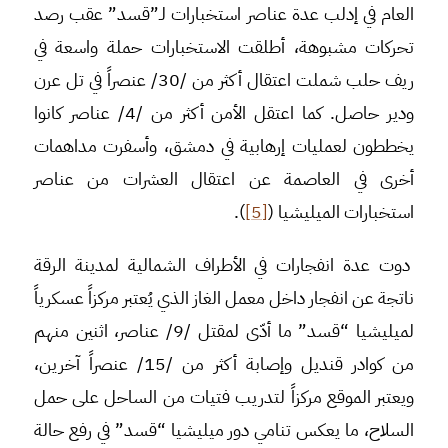
العام في إدلب عدة عناصر استخبارات لـ”قسد” عقب رصد
تحركات مشبوهة، أطلقت الاستخبارات حملة واسعة في
ريف حلب شملت اعتقال أكثر من /30/ عنصراً في تل عرن
ودير حاصل. كما اعتقل الأمن أكثر من /4/ عناصر كانوا
يخططون لعمليات إرهابية في دمشق، وأسفرت مداهمات
أخرى في العاصمة عن اعتقال العشرات من عناصر
استخبارات الميليشيا (
[5]
).
دوت عدة انفجارات في الأطراف الشمالية لمدينة الرقة
ناتجة عن انفجار داخل معمل الغاز الذي يُعتبر مركزاً عسكرياً
لميليشيا “قسد” ما أدّى لمقتل /9/ عناصر، اثنين منهم
من كوادر قنديل وإصابة أكثر من /15/ عنصراً آخرين،
ويعتبر الموقع مركزاً لتدريب فتيات من الساحل على حمل
السلاح، ما يعكس تنامي دور ميليشيا “قسد” في رفع حالة