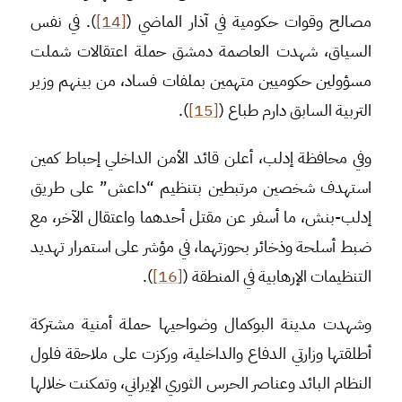
مصالح وقوات حكومية في آذار الماضي (
[14]
). في نفس
السياق، شهدت العاصمة دمشق حملة اعتقالات شملت
مسؤولين حكوميين متهمين بملفات فساد، من بينهم وزير
التربية السابق دارم طباع (
[15]
).
وفي محافظة إدلب، أعلن قائد الأمن الداخلي إحباط كمين
استهدف شخصين مرتبطين بتنظيم “داعش” على طريق
إدلب-بنش، ما أسفر عن مقتل أحدهما واعتقال الآخر، مع
ضبط أسلحة وذخائر بحوزتهما، في مؤشر على استمرار تهديد
التنظيمات الإرهابية في المنطقة (
[16]
).
وشهدت مدينة البوكمال وضواحيها حملة أمنية مشتركة
أطلقتها وزارتي الدفاع والداخلية، وركزت على ملاحقة فلول
النظام البائد وعناصر الحرس الثوري الإيراني، وتمكنت خلالها