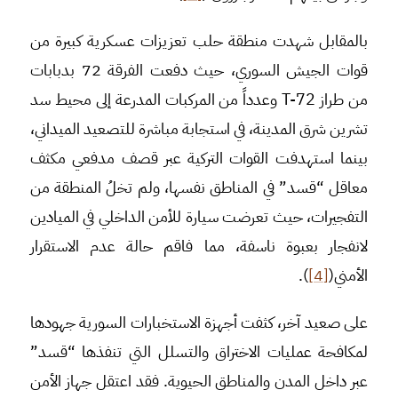
بالمقابل شهدت منطقة حلب تعزيزات عسكرية كبيرة من
قوات الجيش السوري، حيث دفعت الفرقة 72 بدبابات
من طراز T-72 وعدداً من المركبات المدرعة إلى محيط سد
تشرين شرق المدينة، في استجابة مباشرة للتصعيد الميداني،
بينما استهدفت القوات التركية عبر قصف مدفعي مكثف
معاقل “قسد” في المناطق نفسها، ولم تخلُ المنطقة من
التفجيرات، حيث تعرضت سيارة للأمن الداخلي في الميادين
لانفجار بعبوة ناسفة، مما فاقم حالة عدم الاستقرار
الأمني(
[4]
).
على صعيد آخر، كثفت أجهزة الاستخبارات السورية جهودها
لمكافحة عمليات الاختراق والتسلل التي تنفذها “قسد”
عبر داخل المدن والمناطق الحيوية. فقد اعتقل جهاز الأمن