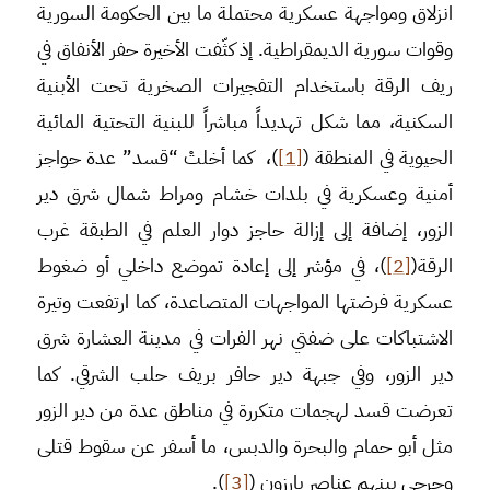
انزلاق ومواجهة عسكرية محتملة ما بين الحكومة السورية
وقوات سورية الديمقراطية. إذ كثّفت الأخيرة حفر الأنفاق في
ريف الرقة باستخدام التفجيرات الصخرية تحت الأبنية
السكنية، مما شكل تهديداً مباشراً للبنية التحتية المائية
الحيوية في المنطقة (
[1]
)، كما أخلتْ “قسد” عدة حواجز
أمنية وعسكرية في بلدات خشام ومراط شمال شرق دير
الزور، إضافة إلى إزالة حاجز دوار العلم في الطبقة غرب
الرقة(
[2]
)، في مؤشر إلى إعادة تموضع داخلي أو ضغوط
عسكرية فرضتها المواجهات المتصاعدة، كما ارتفعت وتيرة
الاشتباكات على ضفتي نهر الفرات في مدينة العشارة شرق
دير الزور، وفي جبهة دير حافر بريف حلب الشرقي. كما
تعرضت قسد لهجمات متكررة في مناطق عدة من دير الزور
مثل أبو حمام والبحرة والدبس، ما أسفر عن سقوط قتلى
وجرحى بينهم عناصر بارزون (
[3]
).