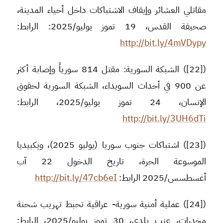
مقاتلي العشائر وإيقاف الاشتباكات داخل أحياء المدينة،
صحيفة القدس، 19 تموز يوليو/2025: الرابط:
http://bit.ly/4mVDypy
([22]) الشبكة السورية: مقتل 814 سورياً وإصابة أكثر
عن 900 في أحداث السويداء، الشبكة السورية لحقوق
الإنسان، 24 تموز يوليو/2025، الرابط:
http://bit.ly/3UH6dTi
([23]) اشتباكات جنوب سوريا (يوليو 2025)، ويكبيديا
الموسوعة الحرة، تاريخ الدخول 22 آب
أغسطسس/2025 الرابط:
http://bit.ly/47cb6eI
([24]) عملية أمنية سورية- عراقية تحبط تهريب شحنة
مخدرات، عنب بلدي، 30 تموز يوليو/2025، الرابط: