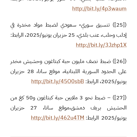
http://bit.ly/4p3waum
([25]) تنسيق سوري- سعودي لضبط مواد مخدرة في
إدلب وحلب، عنب بلدي، 25 حزيران يونيو/2025، الرابط:
http://bit.ly/3Jzhp1X
([26]) ضبط نصف مليون حبة كبتاغون وحشيش مخدر
على الحدود السورية اللبنانية، موقع سانا، 28 حزيران
يونيو/2025، الرابط:
http://bit.ly/45O0sbB
([27]) – ضبط نحو 3 ملايين حبة كبتاغون و50 كغ من
الحشيش بريف دمشق،موقع سانا، 27 حزيران
يونيو/2025 الرابط:
http://bit.ly/462u4TM