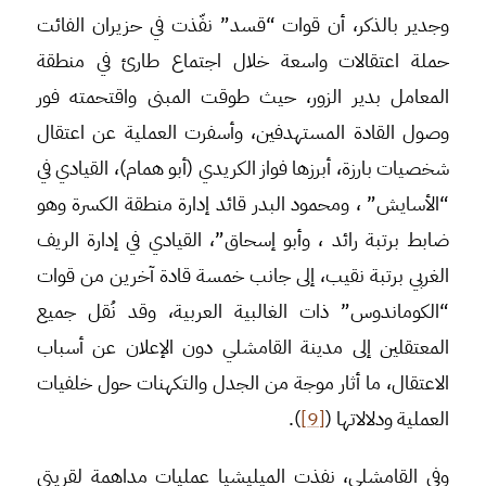
وجدير بالذكر، أن قوات “قسد” نفّذت في حزيران الفائت
حملة اعتقالات واسعة خلال اجتماع طارئ في منطقة
المعامل بدير الزور، حيث طوقت المبنى واقتحمته فور
وصول القادة المستهدفين، وأسفرت العملية عن اعتقال
شخصيات بارزة، أبرزها فواز الكريدي (أبو همام)، القيادي في
“الأسايش” ، ومحمود البدر قائد إدارة منطقة الكسرة وهو
ضابط برتبة رائد ، وأبو إسحاق”، القيادي في إدارة الريف
الغربي برتبة نقيب، إلى جانب خمسة قادة آخرين من قوات
“الكوماندوس” ذات الغالبية العربية، وقد نُقل جميع
المعتقلين إلى مدينة القامشلي دون الإعلان عن أسباب
الاعتقال، ما أثار موجة من الجدل والتكهنات حول خلفيات
العملية ودلالاتها (
[9]
).
وفي القامشلي، نفذت الميليشيا عمليات مداهمة لقريتي