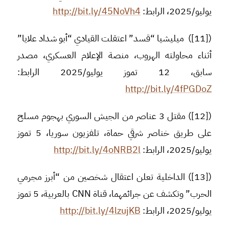
يوليو/2025، الرابط:
http://bit.ly/45NoVh4
([11]) ميليشيا “قسد” اعتقلت القيادي “أبو شداد علايا”
أثناء محاولته الهروب، منصة الإعلام العسكري، مصدر
سابق، 12 تموز يوليو/2025 الرابط:
http://bit.ly/4fPGDoZ
([12]) مقتل 3 عناصر من الجيش السوري بهجوم مسلح
على طريق خناصر شرقي حماة، تلفزيون سوريا، 5 تموز
يوليو/2025، الرابط:
http://bit.ly/4oNRB2l
([13]) الداخلية تعلن اعتقال شخصين من “أبرز مجرمي
الحرب” وتكشف عن جرائمهما، قناة CNN بالعربية، 5 تموز
يوليو/2025، الرابط:
http://bit.ly/4lzujKB