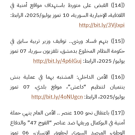
([14]) القبض على متورط باستهداف مواقع أمنية في
اللاذقية، الإخبارية السورية، 10 تموز يوليو/2025، الرابط:
http://bit.ly/3Vjlxpi
([15]) بتهم فساد ورشى.. توقيف وزير تربية سابق في
حكومة النظام المخلوع بدمشق، تلفزيون سوريا، 07 تموز
يوليو/ 2025، الرابط:
http://bit.ly/4p6lGuj
([16]) الأمن الداخلي: المشتبه بهما في عملية بنش
ينتميان لتنظيم “داعش”، موقع بلدي، 07 تموز
يوليو/2025، الرابط:
http://bit.ly/4oNUgcn
([17]) باعتقال نحو 100 عنصر .. الأمن العام ينهي حملة
أمنية في البوكمال وريفها ضد عناصر “الفوج 47” والدفاع
الوطني، المرصد السوري لحقوق الإنسان، 06 تموز