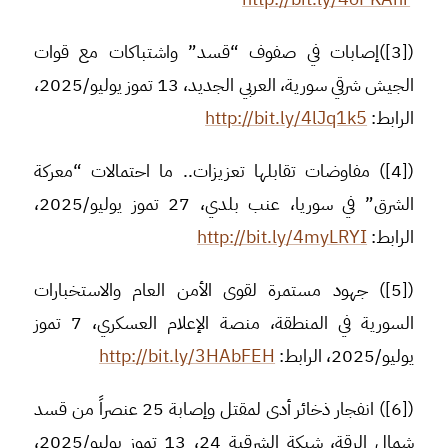
([3])إصابات في صفوف “قسد” واشتباكات مع قوات
الجيش شرقي سورية، العربي الجديد، 13 تموز يوليو/2025،
الرابط:
http://bit.ly/4lJq1k5
([4]) مفاوضات تقابلها تعزيزات.. ما احتمالات “معركة
الشرق” في سوريا، عنب بلدي، 27 تموز يوليو/2025،
الرابط:
http://bit.ly/4myLRYI
([5]) جهود مستمرة لقوى الأمن العام والاستخبارات
السورية في المنطقة، منصة الإعلام العسكري، 7 تموز
يوليو/2025، الرابط:
http://bit.ly/3HAbFEH
([6]) انفجار ذخائر أدى لمقتل وإصابة 25 عنصراً من قسد
شمال الرقة، شبكة الشرقية 24، 13 تموز يوليو/2025،