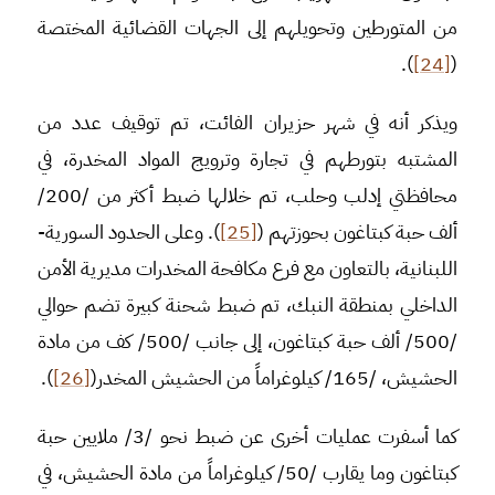
من المتورطين وتحويلهم إلى الجهات القضائية المختصة
).
[24]
(
ويذكر أنه في شهر حزيران الفائت، تم توقيف عدد من
المشتبه بتورطهم في تجارة وترويج المواد المخدرة، في
محافظتي إدلب وحلب، تم خلالها ضبط أكثر من /200/
ألف حبة كبتاغون بحوزتهم (
[25]
). وعلى الحدود السورية-
اللبنانية، بالتعاون مع فرع مكافحة المخدرات مديرية الأمن
الداخلي بمنطقة النبك، تم ضبط شحنة كبيرة تضم حوالي
/500/ ألف حبة كبتاغون، إلى جانب /500/ كف من مادة
الحشيش، /165/ كيلوغراماً من الحشيش المخدر(
[26]
).
كما أسفرت عمليات أخرى عن ضبط نحو /3/ ملايين حبة
كبتاغون وما يقارب /50/ كيلوغراماً من مادة الحشيش، في