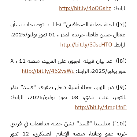
الرابط:
http://bit.ly/4oOGshz
([7]) لجنة حماية الصحافيين” تطالب بتوضيحات بشأن
اعتقال حسن ظاظا، جريدة المدن، 01 تموز يوليو/2025،
الرابط:
http://bit.ly/3JscHTO
([8]) عد بيان قبيلة الجبور، على المهيد، منصة X ، 11
تموز يوليو/2025، الرابط:
http://bit.ly/462vsWu
([9]) دير الزور.. حملة أمنية داخل صفوف “قسد” تنذر
بالتوتر، عنب بلدي، 08 تموز يوليو/2025، الرابط:
http://bit.ly/4mqLfnP
([10]) ميليشيا “قسد” تشنّ حملة مداهمات في قريتي
خربة عمو وعلايا، منصة الإعلام العسكري، 12 تموز