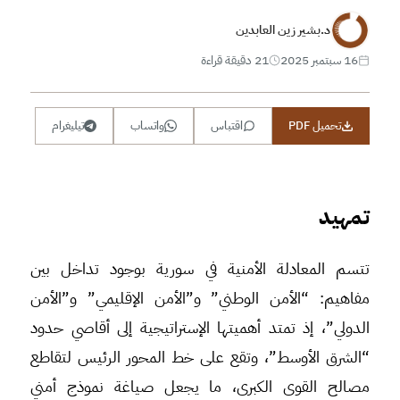
د.بشير زين العابدين
16 سبتمبر 2025
21 دقيقة قراءة
تحميل PDF
اقتباس
واتساب
تيليغرام
تمهيد
تتسم المعادلة الأمنية في سورية بوجود تداخل بين
مفاهيم: “الأمن الوطني” و”الأمن الإقليمي” و”الأمن
الدولي”، إذ تمتد أهميتها الإستراتيجية إلى أقاصي حدود
“الشرق الأوسط”، وتقع على خط المحور الرئيس لتقاطع
مصالح القوى الكبرى، ما يجعل صياغة نموذج أمني