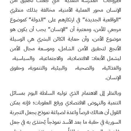
أطروحات “المدرسة النقدية” التي جعلت تحقيق أمن
الإنسان محور العملية الأمنية، مخالفة بذلك منظري
“الواقعية الجديدة” في ارتكازهم على “الدولة” كموضوع
مرجعي للأمن، ومعتبرة أن “الإنسان” يجب أن يكون هو
موضوع الأمن، وأن حماية الكائن البشري هي الوسيلة
الأنجع لتحقيق الأمن الشامل، وموسعة مجال الأمن
ليشمل الأبعاد: الاقتصادية، والاجتماعية، والسياسية،
والغذائية، والصحية، والبيئية، والتنموية، وحقوق
الإنسان.
وبالنظر إلى الاهتمام الذي توليه السلطة اليوم بمسائل
التنمية والنهوض الاقتصادي ورفع العقوبات؛ فإنه يمكن
القول أن هنالك فرصاً واعدة لصياغة نموذج يجعل التجربة
السورية في حقبة ما بعد الأسد نموذجاً يُحتذى به في جعل