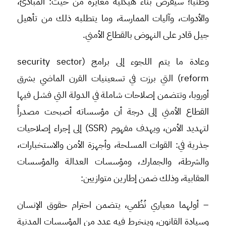
وطنياً؛ سيفرض بناء هيكلية مغايرة من حيث: المبادئ،
والأدوات، وآليات الممارسة، وما يتطلبه ذلك من تأهيل
جيل قادر على النهوض بالقطاع الأمني.
وعادة ما يتم اللجوء إلى برامج (security sector
reform) التي برزت في تسعينيات القرن الماضي بشرق
أوروبا، وتتضمن إصلاحات شاملة في الدولة التي فشل فيها
القطاع الأمني إلى درجة أن مؤسساته أصبحت مصدراً
لتهديد الأمن، ويهدف مفهوم (SSR) إلى إجراء إصلاحيات
جذرية في: القوات المسلحة، وأجهزة الأمن والاستخبارات،
والشرطة، والجمارك، ومؤسسات العدالة والمؤسسات
العقابية، وذلك ضمن إطارين متوازيين:
– أولهما معياري نُظُمي، يتضمن احترام حقوق الإنسان
وسيادة القانون، وينخرط فيه عدد من المؤسسات المدنية