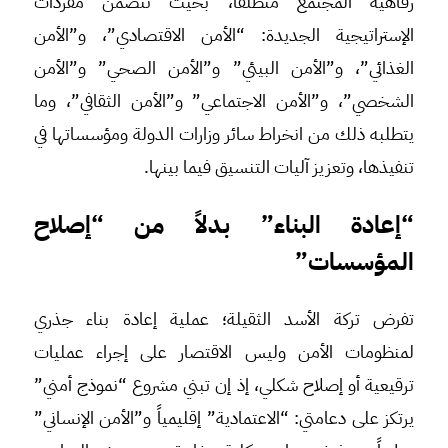
رفاهية المجتمع منطلقاً، بحيث تتضمن مفردات
الإستراتيجية الجديدة: “الأمن الاقتصادي”، و”الأمن
الغذائي”، و”الأمن البيئي” و”الأمن الصحي” و”الأمن
الشخصي”، و”الأمن الاجتماعي” و”الأمن الثقافي”، وما
يتطلبه ذلك من انخراط سائر وزارات الدولة ومؤسساتها في
تنفيذها، وتعزيز آليات التنسيق فيما بينها.
“إعادة البناء” بدلاً من “إصلاح
المؤسسات”
تفرض تركة الأسد الثقيلة؛ عملية إعادة بناء جذري
لمنظومات الأمن وليس الاقتصار على إجراء عمليات
ترقيعية أو إصلاح شكلي، إذ إن تبني مشروع “نموذج أمني”
يرتكز على دعامتي: “الاعتمادية” إقليمياً و”الأمن الإنساني”