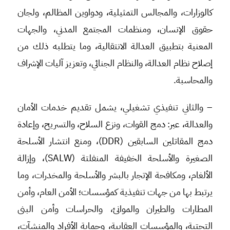
كالوزارات، والمجالس التمثيلية، ودواوين المظالم، ولجان
حقوق الإنسان، ومنظمات المجتمع المدني، والجهات
المعنية بتطبيق العدالة الانتقالية، وما يتطلبه ذلك من
إصلاح نظام العدالة، والنظام الجنائي، وتعزيز آليات الإشراف
والمحاسبة.
– والثاني تنفيذي تشغيلي، يشمل تقديم خدمات الأمان
والعدالة، عبر: دمج القوات، ونزع السلاح، والتسريح، وإعادة
دمج المقاتلين السابقين (DDR)، ومنع انتشار الأسلحة
الصغيرة والأسلحة الخفيفة المنفلتة (SALW)، وإزالة
الألغام، ومكافحة الإتجار بالبشر والأسلحة والمخدرات، وما
يرتبط بها من جهات تنفيذية كمؤسسات؛ الأمن العام، وأمن
المطارات والطيران والموانئ، والحراسات وأمن البنى
التحتية، والمؤسسات العقابية، وحماية الأفراد والمنشآت،