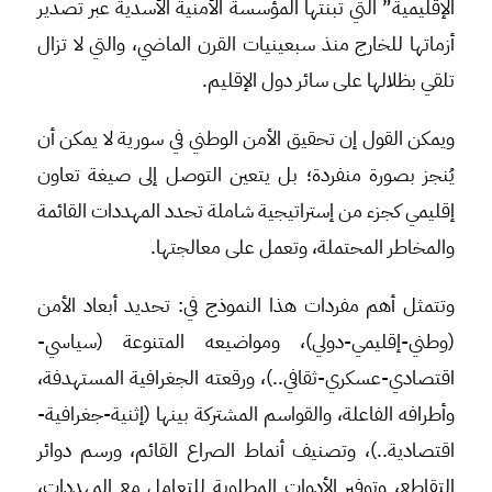
الإقليمية” التي تبنتها المؤسسة الأمنية الأسدية عبر تصدير
أزماتها للخارج منذ سبعينيات القرن الماضي، والتي لا تزال
تلقي بظلالها على سائر دول الإقليم.
ويمكن القول إن تحقيق الأمن الوطني في سورية لا يمكن أن
يُنجز بصورة منفردة؛ بل يتعين التوصل إلى صيغة تعاون
إقليمي كجزء من إستراتيجية شاملة تحدد المهددات القائمة
والمخاطر المحتملة، وتعمل على معالجتها.
وتتمثل أهم مفردات هذا النموذج في: تحديد أبعاد الأمن
(وطني-إقليمي-دولي)، ومواضيعه المتنوعة (سياسي-
اقتصادي-عسكري-ثقافي..)، ورقعته الجغرافية المستهدفة،
وأطرافه الفاعلة، والقواسم المشتركة بينها (إثنية-جغرافية-
اقتصادية..)، وتصنيف أنماط الصراع القائم، ورسم دوائر
التقاطع، وتوفير الأدوات المطلوبة للتعامل مع المهددات،