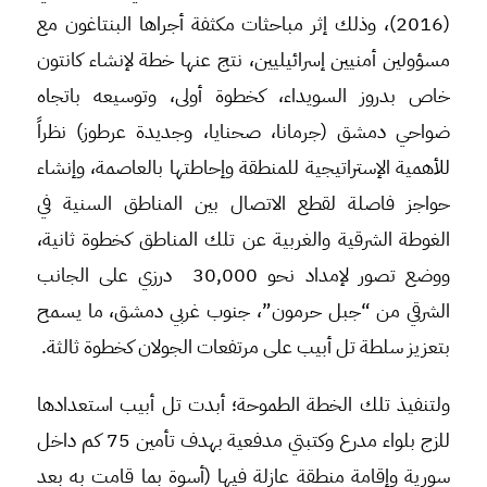
(2016)، وذلك إثر مباحثات مكثفة أجراها البنتاغون مع
مسؤولين أمنيين إسرائيليين، نتج عنها خطة لإنشاء كانتون
خاص بدروز السويداء، كخطوة أولى، وتوسيعه باتجاه
ضواحي دمشق (جرمانا، صحنايا، وجديدة عرطوز) نظراً
للأهمية الإستراتيجية للمنطقة وإحاطتها بالعاصمة، وإنشاء
حواجز فاصلة لقطع الاتصال بين المناطق السنية في
الغوطة الشرقية والغربية عن تلك المناطق كخطوة ثانية،
ووضع تصور لإمداد نحو 30,000 درزي على الجانب
الشرقي من “جبل حرمون”، جنوب غربي دمشق، ما يسمح
بتعزيز سلطة تل أبيب على مرتفعات الجولان كخطوة ثالثة.
ولتنفيذ تلك الخطة الطموحة؛ أبدت تل أبيب استعدادها
للزج بلواء مدرع وكتبتي مدفعية بهدف تأمين 75 كم داخل
سورية وإقامة منطقة عازلة فيها (أسوة بما قامت به بعد