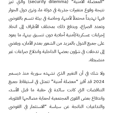
“المعضلة الأمنية” (security dilemma) والتي تبرز
نتيجة وقوع متغيرات جذرية في دولة ما، وترى دول الجوار
فيها تهديداً محتملاً لأمنها، وخاصة في بيئة تتسم بالفوضى
وتعدد الصراع، ويدفع ذلك بمختلف الأطراف إلى اتخاذ
إجراءات عسكرية/أمنية أحادية دون تنسيق بينها، ما يعود
على جميع الدول بالمزيد من الشعور بعدم الأمان، ويفضي
إلى تدخلات في شؤون بعضها الداخلية واندلاع صراعات غير
منضبطة.
ولا شك في أن التغيير الذي تشهده سورية منذ ديسمبر
2024 قد أفرز “معضلة أمنية” تتمثل في استيقاظ جميع
التناقضات التي كانت سائدة في حقبة ما قبل الأسد،
واندفاع بعض القوى المجتمعية لحماية مصالحها الفئوية،
والتداعيات الناتجة عن سياسة “الاستثمار في الفوضى