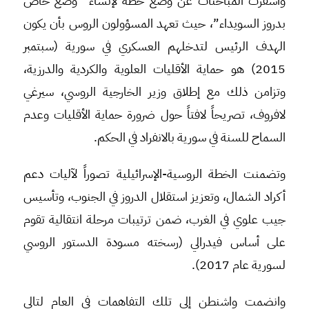
وأسفرت المباحثات عن وضع خطة لإنشاء “وضع خاص
بدروز السويداء”، حيث تعهد المسؤولون الروس بأن يكون
الهدف الرئيس لتدخلهم العسكري في سورية (سبتمبر
2015) هو حماية الأقليات العلوية والكردية والدرزية،
وتزامن ذلك مع إطلاق وزير الخارجية الروسي، سيرغي
لافروف، تصريحاً لافتاً حول ضرورة حماية الأقليات وعدم
السماح للسنة في سورية بالانفراد في الحكم.
وتضمنت الخطة الروسية-الإسرائيلية تصوراً لآليات دعم
أكراد الشمال، وتعزيز استقلال الدروز في الجنوب، وتأسيس
جيب علوي في الغرب، ضمن ترتيبات مرحلة انتقالية تقوم
على أساس فيدرالي (رسخته مسودة الدستور الروسي
لسورية عام 2017).
وانضمت واشنطن إلى تلك التفاهمات في العام لتالي