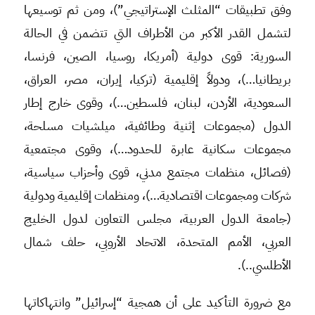
وفق تطبيقات “المثلث الإستراتيجي”)، ومن ثم توسيعها
لتشمل القدر الأكبر من الأطراف التي تتضمن في الحالة
السورية: قوى دولية (أمريكا، روسيا، الصين، فرنسا،
بريطانيا…)، ودولاً إقليمية (تركيا، إيران، مصر، العراق،
السعودية، الأردن، لبنان، فلسطين…)، وقوى خارج إطار
الدول (مجموعات إثنية وطائفية، ميلشيات مسلحة،
مجموعات سكانية عابرة للحدود…)، وقوى مجتمعية
(فصائل، منظمات مجتمع مدني، قوى وأحزاب سياسية،
شركات ومجموعات اقتصادية…)، ومنظمات إقليمية ودولية
(جامعة الدول العربية، مجلس التعاون لدول الخليج
العربي، الأمم المتحدة، الاتحاد الأروبي، حلف شمال
الأطلسي..).
مع ضرورة التأكيد على أن همجية “إسرائيل” وانتهاكاتها