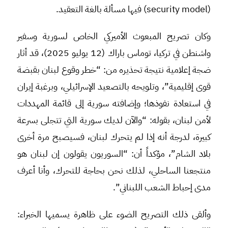
(security model) فيها مسألة بالغة التعقيد.
وكان تصريح المبعوث الأميركي الخاص لسورية وسفير
واشنطن في تركيا، توماس باراك (12 يوليو 2025)، قد أثار
ضجة إعلامية نتيجة تحذيره من: “خطر وقوع لبنان بقبضة
قوى إقليمية”، وتلويحه بالتصعيد الإسرائيلي، وبرغبة إيران
في استعادة نفوذها؛ وإضافته سورية إلى قائمة المهددات
لأمن لبنان، بقوله: “والآن لديك سورية التي تتجلى بسرعة
كبيرة، لدرجة أنه إذا لم يتحرك لبنان، فسيصبح مرة أخرى
بلاد الشام”، مؤكداً أن: “السوريون يقولون إن لبنان هو
منتجعنا الساحلي، لذلك نحن بحاجة للتحرك، وأنا أعرف
مدى إحباط الشعب اللبناني”.
وألقى ذلك التصريح الضوء على ظاهرة يسميها الخبراء: