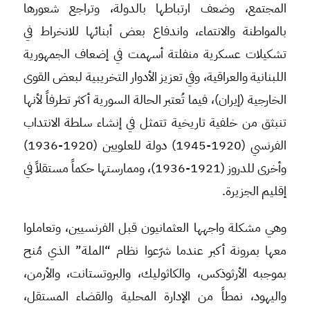
المجتمع، وضعف ارتباطها بالدولة، وتراجع شعورها
بالمواطنة والانتماء، واندفاع بعض أبنائها للانخراط في
تشكيلات عسكرية منفلتة أسهمت في إضعاف الجمهورية
اللبنانية والعراقية، وفي تعزيز الأدوار التخريبية لبعض القوى
الخارجية (إيران)، فيما تُعتبر الحالة السورية أكثر تطرفاً لأنها
تنبثق من خلفية تاريخية تتمثل في إنشاء سلطة الانتداب
الفرنسي (1920-1945) دولة للعلويين (1920-1936)
وأخرى للدروز (1921-1936)، وممارستها حكماً مستقلاً في
إقليم الجزيرة.
وهي مشكلة واجهها العثمانيون قبل الفرنسيين، وتعاملوا
معها بمرونة أكبر عندما شرّعوا نظام “الملة” الذي مُنح
بموجبه الأرثوذكس، والكاثوليك، والبروتستانت، والأرمن،
واليهود، نمطاً من الإدارة المحلية والقضاء المستقل،