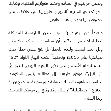
وضمن حريتهم في العبادة وحفظ حقوقهم المدنية، وكذلك
الطوائف غير السنية (الدروز والعلويون) التي حافظت على
خصوصياتها بموجب هذا القانون.
وبعيداً عن الإغراق في سرد الجذور التاريخية للمشكلة
الأقلياتية؛ ينبغي التذكير بأن سياسات موسكو وواشنطن
وتل أبيب ليست وليدة اللحظة بل تقع ضمن خطة تمت
صياغتها عام 2015؛ وتحديداً عقب انهيار اللواء “52”
التابع لنظام الأسد، والذي دفع بالزعيم الروحي للدروز في
“إسرائيل”، موفق طريف، إلى مطالبة رئيس الحكومة،
بنيامين نتنياهو، بالتحرك لحماية دروز سورية، ما دفع بوزارة
الدفاع “الإسرائيلية” لإرسال وفد رفيع إلى موسكو للتباحث
بهذا الشأن.