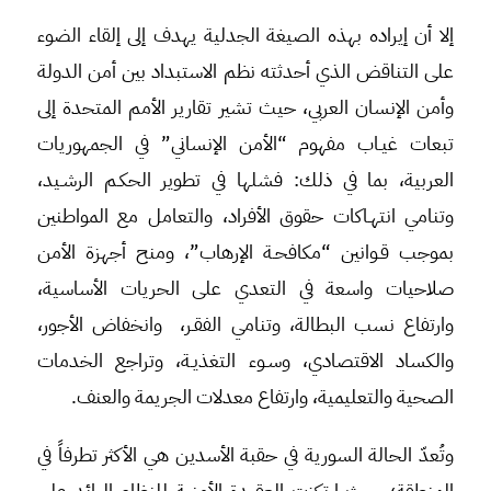
إلا أن إيراده بهذه الصيغة الجدلية يهدف إلى إلقاء الضوء
على التناقض الذي أحدثته نظم الاستبداد بين أمن الدولة
وأمن الإنسان العربي، حيث تشير تقارير الأمم المتحدة إلى
تبعات غيـاب مفهوم “الأمن الإنساني” في الجمهوريات
العربية، بما في ذلك: فشلها في تطوير الحكـم الرشـيد،
وتنامي انتهـاكات حقوق الأفراد، والتعامل مع المواطنين
بموجب قـوانين “مكافحـة الإرهاب”، ومنح أجهزة الأمن
صلاحيات واسعة في التعدي على الحريات الأساسية،
وارتفاع نسب البطالة، وتنامي الفقـر، وانخفاض الأجور،
والكساد الاقتصادي، وسـوء التغذيـة، وتراجع الخدمات
الصحية والتعليمية، وارتفاع معدلات الجريمة والعنف.
وتُعدّ الحالة السورية في حقبة الأسدين هي الأكثر تطرفاً في
المنطقة؛ حيث ارتكزت العقيدة الأمنية للنظام البائد على