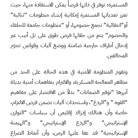
المستمرة؛ توفر في ذاتها فرصاً يمكن الاستفادة منها، حيث
تعزز تعدياتها المستمرة إمكانية إنشاء منظومات “ثنائية”
أو”انتقائية” تجمع خصومها، أو “منظومات جامعة للحلفاء
والخصوم” يتم من خلالها فرض طوق على تل أبيب عبر
إدخال أطراف خارجية ضامنة ووضع آليات وقوانين تجرّم
المخالفين.
وتقوم المنظومة الأمنية في هذه الحالة على الحد من
مظاهر المعالجة العسكرية، والالتزام بتفاهمات أمنية بديلة
أبرزها “توفير الضمانات” بدلاً من الاقتصار على مفاهيم
“القوة ” و”الردع”، واستحداث آليات تضمن فرض الالتزام،
خاصة وأن هنالك إدراك إقليمي أن سياسات “التوازن
الإستراتيجي” و”الردع الإستراتيجي” و”الهيمنة
الإستراتيجية” قد عفا عليها الزمن، وأن أنماط الصراع