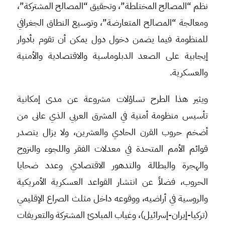
نظم “المصالح المختلطة”، وتحقيق “المصالح المشتركة”،
ومعالجة “المصالح المتعارضة”، وتوسيع النطاق الجغرافي
للمنظومة فيما يضمن دخول دول يمكن أن تقوم بأدوار
إيجابية على الصعد الدبلوماسية والاقتصادية والأمنية
والعسكرية.
ويثير هذا الطرح تساؤلات مشروعة عن مدى إمكانية
تأسيس منظومة أمنية في المشرق العربي الذي عانى من
أضخم حروب القرن الحادي والعشرين، ولا يزال يتصدر
قوائم الأمم المتحدة في معدلات الفقر واللجوء والنزوح
والهجرة والبطالة والتدهور الاقتصادي وعدد ضحايا
الحروب، فضلاً عن انتشار القواعد العسكرية الأمريكية
والروسية في أراضيه، ووقوعه داخل مثلث الصراع الإقليمي
(تركيا-إيران-إسرائيل)، وغياب المبادئ المشتركة والتعريفات