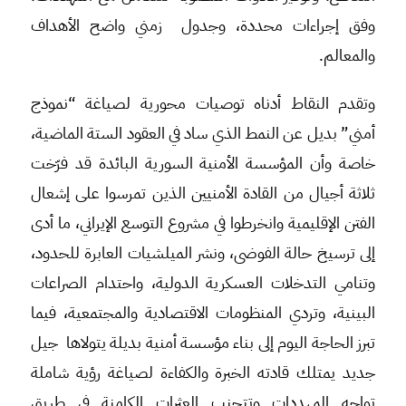
وفق إجراءات محددة، وجدول زمني واضح الأهداف
والمعالم.
وتقدم النقاط أدناه توصيات محورية لصياغة “نموذج
أمني” بديل عن النمط الذي ساد في العقود الستة الماضية،
خاصة وأن المؤسسة الأمنية السورية البائدة قد فرّخت
ثلاثة أجيال من القادة الأمنيين الذين تمرسوا على إشعال
الفتن الإقليمية وانخرطوا في مشروع التوسع الإيراني، ما أدى
إلى ترسيخ حالة الفوضى، ونشر الميلشيات العابرة للحدود،
وتنامي التدخلات العسكرية الدولية، واحتدام الصراعات
البينية، وتردي المنظومات الاقتصادية والمجتمعية، فيما
تبرز الحاجة اليوم إلى بناء مؤسسة أمنية بديلة يتولاها جيل
جديد يمتلك قادته الخبرة والكفاءة لصياغة رؤية شاملة
تواجه المهددات وتتجنب العثرات الكامنة في طريق