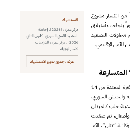
، بدءاً من انكسار مشروع
الاستشهاد
ً بنجاحات أمنية في
مركز عمران (2026). إحاطة
م محاولات التصعيد
المشهد الأمني السوري -كانون الثاني
2026-. مركز عمران للدراسات
ن للأمن الإقليمي.
الاستراتيجية.
عرض جميع صيغ الاستشهاد
المتسارعة
شهدت مناطق سيطرة “قوات سوريا الديموقراطية” تحولات عسكرية جذرية ومتسارعة خلال الفترة الممتدة من 14
شرفية والجيش السوري،
دينة حلب كالميدان
 وأطفال، ثم صعّدت
ازية “تتان”، الأمر