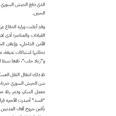
الذي دفع الجيش السوري ل
الحيين.
وقد أعلنت وزارة الدفاع ع
القيادات والعناصر؛ أدى لا
الأمن الداخلي، وإعلان ا
تخللتها اشتباكات عنيفة،
و”زياد حلب”، تلاها بسط ال
تلا ذلك انتقال الثقل العس
شن الجيش السوري ضربات م
معمل السكر، ودمر رتلا مص
“قسد” أصدرت الأخيرة قرار
تأمّين خروج آلاف المدنيي