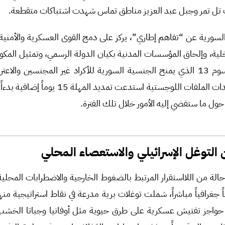
يت تل تمر وجبل عبد العزيز مناطق تماس شهدت اشتباكات متقطعة.
لسورية عن “تفاهم إطاري”، يركز على دمج القوى العسكرية والأمنية ا
اخلية، وإلحاق المؤسسات المدنية بكيان الدولة الرسمي، وتمثيل المكو
التنفيذية، بعد إصدار المرسوم 13 الذي يمنح الجنسية السورية للأكراد غير المجنسين
ول ما ستفضي إليه الأمور خلال تلك الفترة.
ن التوغل الإسرائيلي والاستعصاء المحلي
حالة من اللااستقرار المرتبط بالضغوط الخارجية والاضطرابات المحلية
ئيلي أكثر من 15 خرقاً جغرافياً مباشراً، شملت توغلات برية مدرعة في نقاط استراتيجية
 حواجز تفتيش عسكرية على طرق حيوية مثل أوفانيا وجباتا الخشب