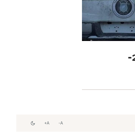
A+
A-