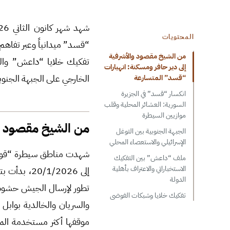
المحتويات
“قسد” ميدانياً وعبر تفاه
من الشيخ مقصود والأشرفية
تفكيك خلايا “داعش” والق
إلى دير حافر ومسكنة: انهيارات
الخارجي على الجبهة الجنوب
“قسد” المتسارعة
انكسار “قسد” في الجزيرة
السورية: العشائر المحلية وقلب
موازيين السيطرة
من الشيخ مقصود وا
الجبهة الجنوبية بين التوغل
الإسرائيلي والاستعصاء المحلي
ملف “داعش” بين التفكيك
الاستخباراتي والاعتراف بأهلية
إلى 1/2026
الدولة
تطور لإرسال الجيش حشودا
تفكيك خلايا وشبكات الفوضى
والسريان والخالدية بوابل
موقفها أكثر مستخدمة المس