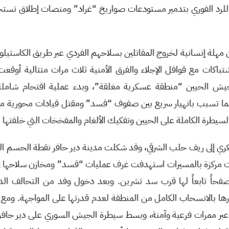
لرد الفوري بتدمير مستودعات صواريخ “غراد” ومنصات إطلاق تس
ن مهلة إنسانية لخروج المقاتلين بسلاحهم الفردي عبر طريق الكاستي
شتباكات مع قوافل الإجلاء والفرق الأمنية ثلاث مرات متتالية أوقع
لجيش الحيين “منطقة عسكرية مغلقة”، وبدء عملية اقتحام شامل
 مما تسبب بانهيار سريع بين صفوف “قسد” ومقتل قيادات محورية م
سيطرة الكاملة على الحيين وتفكيك الألغام والمفخخات التي خلفتها 
كري إلى ريف حلب الشرقي، وقد شكلت مدينة دير حافر نقطة الحسم الس
ركزة بالمسيرات استهدفت غرف عمليات “قسد” ومخازن سلاحها في 
فحاً تابعاً لها قرب سد تشرين. وبعد دخول وفد من التحالف الدول
ها بالانسحاب الكامل من المنطقة لعدم قدرتها على المواجهة. ومع 
ن عبر ممرات فرعية وآمنة، وبسط سيطرة الجيش السوري على دير حافر 