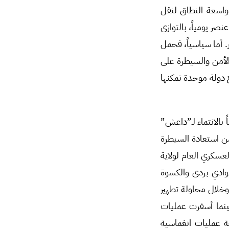
واسعة النطاق لنقل
7 عنصراً من قيادات وعناصر “داعش” من مراكز الاحتجاز في سورية إلى العراق بمعدل 500 عنصر يومياً، بالتوازي
أما سياسياً، فحمل
لأمن والسيطرة على
 دولة موحدة تمكنها
ة السورية نشاطها عقب هروب نحو 120 عنصراً متهماً بالانتماء لـ”داعش”
 استعادة السيطرة
لى العسكري العام لولاية
بوادي بردى والكسوة
لال محاولة تطهير
ينما أسفرت عمليات
عمليات انغماسية