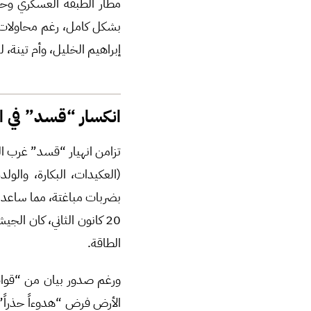
مطار الطبقة العسكري وحق
بشكل كامل، رغم محاولات ا
إبراهيم الخليل، وأم تينة،
انكسار “قسد” في ال
تزامن انهيار “قسد” غرب الف
(العكيدات، البكارة، والو
بضربات مباغتة، مما ساعد 
الطاقة.
ورغم صدور بيان من “قوات س
الأرض فرض “هدوءاً حذراً”