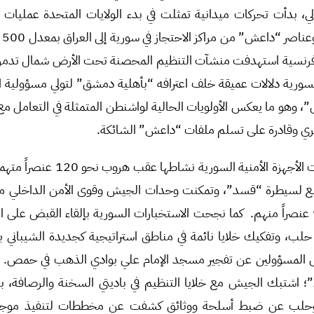
، بدأت تحركات ميدانية تمثلت في بدء الولايات المتحدة عمليات 
000
فرنسية استهدفت منشآت التنظيم المحصنة تحت الأرض شمال تدمر. 
سورية دلالات عميقة خلف اعترافه “بأهلية دمشق” لتولي مسؤولية ا
، وهو ما يعكس الأولويات الحالية لواشنطن المتمثلة في التعامل مع
ي وقادرة على تسلم ملفات “داعش” الشائكة.
على الصعيد الداخلي، كثفت الأجهزة الأمني
لسيطرة “قسد”، وتمكنت وحدات الجيش وقوى الأمن الداخلي من
الميدانية والقبض على 90 عنصراً منهم. كما نجحت الاستخبارات السورية بإلقاء القبض ع
 حلب، وتفكيك خلايا نائمة في مناطق استراتيجية كجديدة الشيباني 
المسؤولين عن تفجير مسجد الإمام علي بوادي الذهب في حمص. وخ
؛ اشتبك الجيش مع خلايا التنظيم في باديتي السخنة والرصافة، ب
حلب عن ضبط أسلحة ووثائق كشفت عن مخططات لتنفيذ موجة 