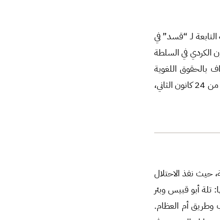
لتابعة لـ “قسد” في
ن الكردي في السلطة
 والاعتراف بالحقوق اللغوية
والثقافية للكرد. إلا أن تعقيدات الملفات اللوجستية استدعت تمديد المهلة 15 يوماً إضافية بدءاً من 24 كانون الثاني،
، حيث نفذ الاحتلال
 منها: تلة أبو قبيس وبئر
 وطريق أم العظام.