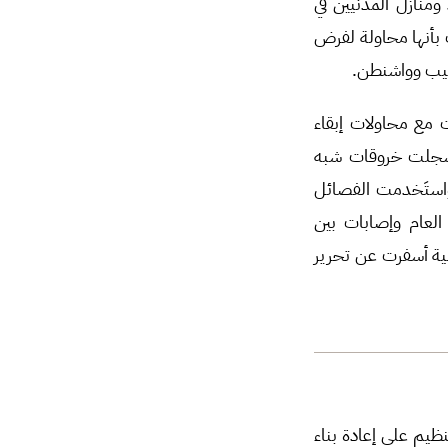
منازل المدنيين في
 بأنها محاولة لفرض
أبيب وواشنطن.
 مع محاولات إبقاء
 سُجلت خروقات شبه
واستَخدمت الفصائل
العام وإصابات بين
لية أسفرت عن تحرير
يم على إعادة بناء