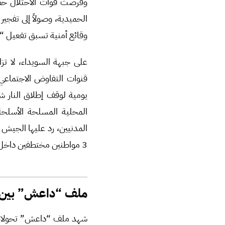
وفرضت قوات الاحتلال حظر 
الحميدية، وصولاً إلى تفجي
وقائع أمنية تسبق تفعيل “خ
على جبهة السويداء، لا ت
قنوات التفاوض الاجتماعي
يومية لوقف إطلاق النار 
المحلية المسلحة الأسلحة
المدنيين، رد عليها الجيش
3 مواطنين مختطفين داخل المدينة.
ملف “داعش” بين الت
شهد ملف “داعش” تحولات م