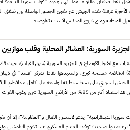
ول نفط صفيان والثورة، مما أنهى وجود “قوات سوريا الديموقراط
لأخيرة عرقلة تقدم الجيش عبر تفجير الجسور الواصلة بين ضفتي ال
 لعزل المنطقة ومنع خروج المدنيين لأسباب تفاوضية.
جزيرة السورية: العشائر المحلية وقلب موازيين 
رات مع انفجار الأوضاع في الجزيرة السورية (شرق الفرات)، حيث قاد أب
لدة) انتفاضة مسلحة كبرى، واستهدفوا نقاط تمركز “قسد” في ذيبان
الجيش السوري على بسط سيطرته الواسعة على كامل محافظتي الرقة و
20 كانون الثاني، كان الجيش قد استعاد أكثر من 85% من الأراضي السورية شر
وريا الديمقراطية” يدعو لاستمرار القتال و”المقاومة”؛ إلا أن تغي
 برعاية دولية، حيث توقف التقدم العسكري عند تخوم القامشلي ونه