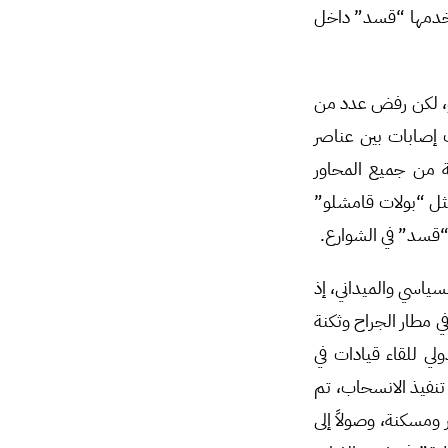
تخدمها “قسد” داخل
لو، لكن رفض عدد من
ت إصابات بين عناصر
ة من جميع المحاور
ثل “بولات قامشلو”
“قسد” في الشوارع.
ياسي والميداني، إذ
مطار الجراح وثكنة
ي للقاء قيادات في
تنفيذ الانسحاب، تم
ومسكنة، وصولاً إلى