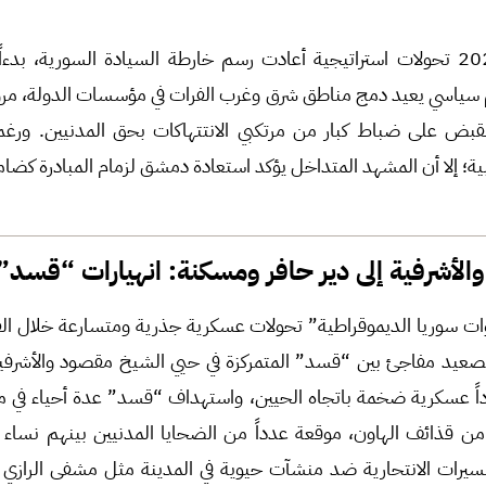
شهد شهر كانون الثاني 2026 تحولات استراتيجية أعادت رسم خارطة السيادة السورية
م سياسي يعيد دمج مناطق شرق وغرب الفرات في مؤسسات الدولة، مرورا
بض على ضباط كبار من مرتكبي الانتتهاكات بحق المدنيين. ورغ
ية؛ إلا أن المشهد المتداخل يؤكد استعادة دمشق لزمام المبادرة كضام
لأشرفية إلى دير حافر ومسكنة: انهيارات “قسد”
20/، بدأت بتصعيد مفاجئ بين “قسد” المتمركزة في حيي الشيخ مقصود والأ
ً عسكرية ضخمة باتجاه الحيين، واستهداف “قسد” عدة أحياء في م
 من قذائف الهاون، موقعة عدداً من الضحايا المدنيين بينهم نساء
يرات الانتحارية ضد منشآت حيوية في المدينة مثل مشفى الرازي وك