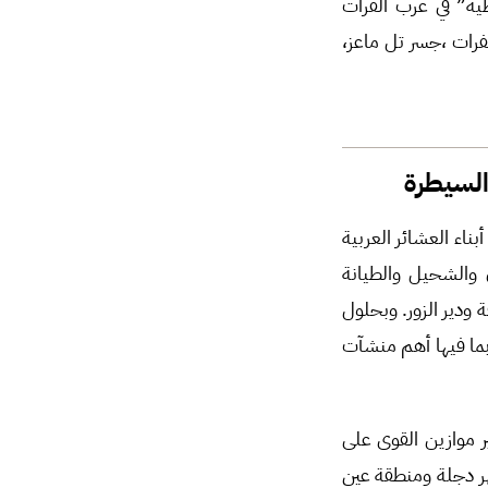
ية” في غرب الفرات
فرات ،جسر تل ماعز،
السيطرة
ناء العشائر العربية
 والشحيل والطيانة
دير الزور. وبحلول
ق وغرب الفرات بما فيها أهم منشآت
ر موازين القوى على
ر دجلة ومنطقة عين