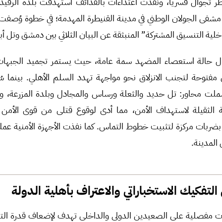
تجوال قسرياً، ونفذت اعتداءات بالقذائف استهدفت بلدة الرفيد و
ر مشفى الجولان الوطني في مدينة القنيطرة المهدمة؛ في خطوة وُصفت
لية التنسيق المشتركة” المنبثقة عن البيان الثلاثي بين دمشق وتل 
زال حالة استعصاء المضهد سمة عامة، حيث يستمر تجميد الجبهات
 مفتوحة لتجنب الانزلاق نحو مواجهة تهدد السلم الأهلي. بينما
شملت محاور: تل حديد والثعلة ورساس والمجادل وبلدة المزرعة، 
 الثقيلة لاستهداف الأمن، مما أدى لوقوع قتلى من قوى الأمن 
 بضربات مركزة لتثبيت خطوط التماس. كما نفذت الأجهزة الأمنية عم
فكيك الاستخباراتي والاعتراف بأهلية الدولة
فصلية على الصعيدين الدولي والداخلي تهدف لإضعاف قدرة التنظ