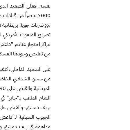
نفسه. فعلى الصعيد الدولي
مع ضربات جوية بريطانية 
تصريح المبعوث الأمريكي ل
مراكز احتجاز عناصر “داعش”
من تقليص وجودها العسكر
من سجن الشدادي الخاضع 
الشام الملقب بـ”جابر” في
بريف دمشق، والقبض على 
الجيوب المتبقية لـ”داعش”
مداهمة في ريف دمشق و