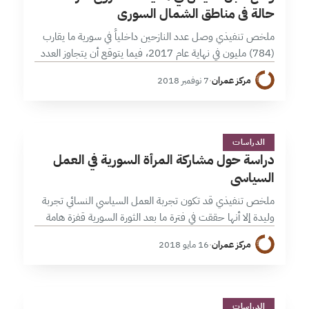
حالة في مناطق الشمال السوري
ملخص تنفيذي وصل عدد النازحين داخلياً في سورية ما يقارب
(784) مليون في نهاية عام 2017، فيما يتوقع أن يتجاوز العدد
عتبة 8 مليون نازح. تستقر نسبة كبيرة منهم ضمن…
مركز عمران
·
7 نوفمبر 2018
د
5 دقائق
الدراسات
دراسة حول مشاركة المرأة السورية في العمل
السياسي
ملخص تنفيذي قد تكون تجربة العمل السياسي النسائي تجربة
وليدة إلا أنها حققت في فترة ما بعد الثورة السورية قفزة هامة
لاسيما فيما يرتبط بتصدير النساء إلى مراكز صناعة القرار…
مركز عمران
·
16 مايو 2018
4 دقائق
الدراسات