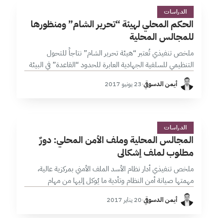
ا
28 دقائق
الدراسات
الحكم المحلي لهيئة “تحرير الشام” ومنظورها
للمجالس المحلية
ملخص تنفيذي تُعتبر “هيئة تحرير الشام” نتاجاً للتحول
التنظيمي للسلفية الجهادية العابرة للحدود “القاعدة” في البيئة
المحلية السورية، وذلك بتفاعلها مع العناصر التالية: العلاقة
أيمن الدسوقي
·
23 يونيو 2017
المعقدة مع المجتمع الدولي، التجربة “الجهادية…
ا
29 دقائق
الدراسات
المجالس المحلية وملف الأمن المحلي: دورٌ
مطلوب لملف إشكالي
ملخص تنفيذي أدار نظام الأسد الملف الأمني بمركزية عالية،
مهمتها صيانة أمن النظام وتأدية ما يُوكل إليها من مهام
وظيفية، ورغم تفاخره بالقدرة على حفظ الأمن وسط بيئة
أيمن الدسوقي
·
20 يناير 2017
مضطربة أمنياً،…