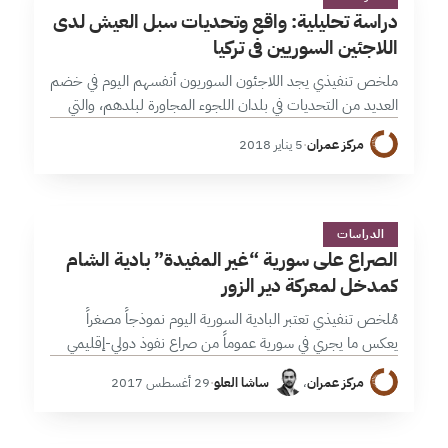
د
دراسة تحليلية: واقع وتحديات سبل العيش لدى
اللاجئين السوريين في تركيا
ملخص تنفيذي يجد اللاجئون السوريون أنفسهم اليوم في خضم
العديد من التحديات في بلدان اللجوء المجاورة لبلدهم، والتي
وإن اختلفت في بعض جزئياتها من حيث كيفية تعاملها مع
مركز عمران
·
5 يناير 2018
اللاجئين، إلا…
ا
31 دقائق
الدراسات
الصراع على سورية “غير المفيدة” بادية الشام
كمدخل لمعركة دير الزور
مُلخص تنفيذي تعتبر البادية السورية اليوم نموذجاً مصغراً
يعكس ما يجري في سورية عموماً من صراع نفوذ دولي-إقليمي
بأدوات محلية؛ والسباق المحموم بين تلك الأطراف للسيطرة
مركز عمران
،
ساشا العلو
·
29 أغسطس 2017
على الفراغ الاستراتيجي الذي…