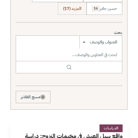
حسن جابر
المزيد (17)
16
بحث
نطاق البحث
×
مسح الفلاتر
و
75 دقائق
الدراسات
واقع سبل العيش في مخيمات النزوح: دراسة