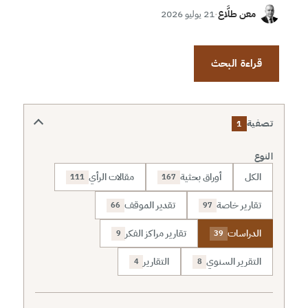
معن طلَّاع
·
21 يوليو 2026
قراءة البحث
تصفية
1
النوع
الكل
أوراق بحثية
مقالات الرأي
111
167
تقارير خاصة
تقدير الموقف
66
97
الدراسات
تقارير مراكز الفكر
9
39
التقرير السنوي
التقارير
4
8