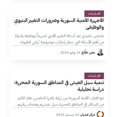
ا
75 دقائق
الدراسات
الأجهزة الأمنية السورية وضرورات التغيير البنيوي
والوظيفي
ملخص تنفيذي تعد أسئلة التغيير الأمني (منهجاً ووظيفة وبُنية)
من أهم الأسئلة التي تنتظر إجابات موضوعية تُراعي الظروف
الناشئة وجملة المتغيرات المتسارعة التي تعصف بالجغرافية
معن طلَّاع
·
14 يوليو 2016
السورية، ولأنها عملية معقدة فلن…
ت
1 دقائق
الدراسات
تنمية سبل العيش في المناطق السورية المحررة:
دراسة تحليلية
مع اقتراب الأزمة السورية من نهاية عامها الخامس، فقدَ الكثير
من السكان في المناطق المحررة سبل عيشهم ومصادر رزقهم،
مما أسهم في الارتفاع الكبير لمعدلات الفقر والبطالة وتزايد
مركز عمران
·
23 ديسمبر 2015
الاعتماد على…