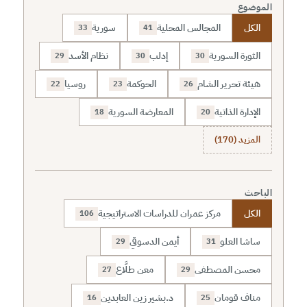
الموضوع
الكل
المجالس المحلية
سورية
33
41
الثورة السورية
إدلب
نظام الأسد
29
30
30
هيئة تحرير الشام
الحوكمة
روسيا
22
23
26
الإدارة الذاتية
المعارضة السورية
18
20
المزيد (170)
الباحث
الكل
مركز عمران للدراسات الاستراتيجية
106
ساشا العلو
أيمن الدسوقي
29
31
محسن المصطفى
معن طلَّاع
27
29
مناف قومان
د.بشير زين العابدين
16
25