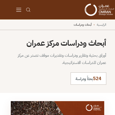
الرئيسية
›
أبحاث ودراسات
أبحاث ودراسات مركز عمران
أوراق بحثية وتقارير ودراسات وتقديرات موقف تصدر عن مركز
عمران للدراسات الاستراتيجية.
524
بحثاً ودراسة