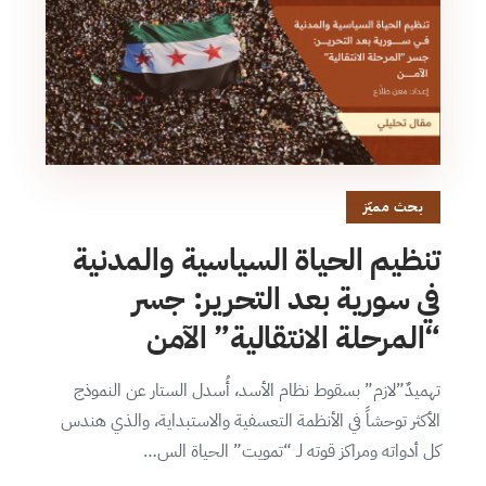
بحث مميّز
تنظيم الحياة السياسية والمدنية
في سورية بعد التحرير: جسر
“المرحلة الانتقالية” الآمن
تهميدٌ”لازم” بسقوط نظام الأسد، أُسدل الستار عن النموذج
الأكثر توحشاً في الأنظمة التعسفية والاستبداية، والذي هندس
كل أدواته ومراكز قوته لـ “تمويت” الحياة الس…