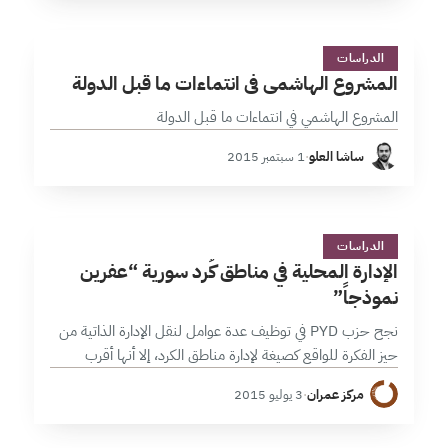
ا
1 دقائق
الدراسات
المشروع الهاشمي في انتماءات ما قبل الدولة
المشروع الهاشمي في انتماءات ما قبل الدولة
ساشا العلو
·
1 سبتمبر 2015
ا
1 دقائق
الدراسات
الإدارة المحلية في مناطق كُرد سورية “عفرين
نموذجاً”
نجح حزب PYD في توظيف عدة عوامل لنقل الإدارة الذاتية من
حيز الفكرة للواقع كصيغة لإدارة مناطق الكرد، إلا أنها أقرب
لسلطة أمر واقع تعززها بنية شمولية وذراع عسكرية لم…
مركز عمران
·
3 يوليو 2015