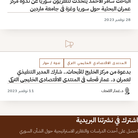
الباحث سامر الأحمد يتحدث لتلفزيون سوريا عن ندوة مركز
عمران البحثية حول سوريا وغزة في جامعة ماردين
28 نوفمبر 2023
المنتدى الاقتصادي الخليجي التركي
ندوة / حوار
بدعوة من مركز الخليج للأبحاث.. شارك المدير التنفيذي
لعمران د. عمار قحف في المنتدى الاقتصادي الخليجي التركي
د.عمار القحف
11 نوفمبر 2023
اشترك في نشرتنا البريدية
احصل على أحدث الدراسات والتقارير الاستراتيجية حول الشأن السوري