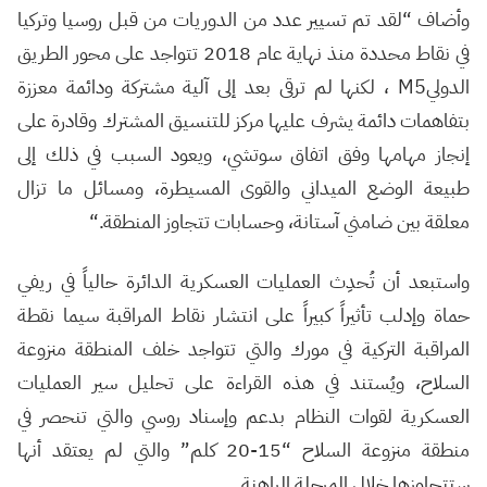
وأضاف “لقد تم تسيير عدد من الدوريات من قبل روسيا وتركيا
في نقاط محددة منذ نهاية عام 2018 تتواجد على محور الطريق
الدولي
M5
، لكنها لم ترقى بعد إلى آلية مشتركة ودائمة معززة
بتفاهمات دائمة يشرف عليها مركز للتنسيق المشترك وقادرة على
إنجاز مهامها وفق اتفاق سوتشي، ويعود السبب في ذلك إلى
طبيعة الوضع الميداني والقوى المسيطرة، ومسائل ما تزال
معلقة بين ضامني آستانة، وحسابات تتجاوز المنطقة
“.
واستبعد أن تُحدِث العمليات العسكرية الدائرة حالياً في ريفي
حماة وإدلب تأثيراً كبيراً على انتشار نقاط المراقبة سيما نقطة
المراقبة التركية في مورك والتي تتواجد خلف المنطقة منزوعة
السلاح، ويُستند في هذه القراءة على تحليل سير العمليات
العسكرية لقوات النظام بدعم وإسناد روسي والتي تنحصر في
منطقة منزوعة السلاح “15-20 كلم” والتي لم يعتقد أنها
ستتجاوزها خلال المرحلة الراهنة
.