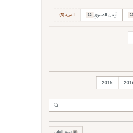
أيمن الدسوقي
المزيد (5)
12
1
2015
201
×
مسح الفلاتر