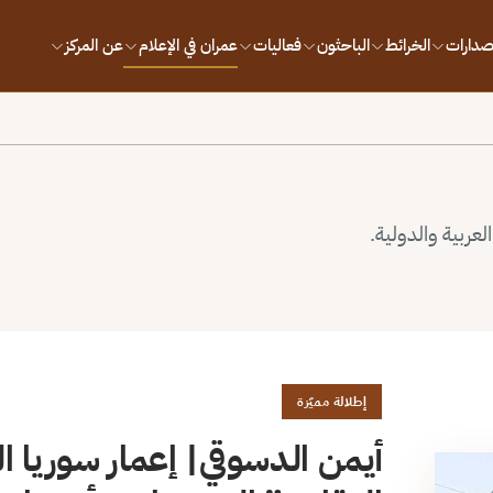
إصدارات
الخرائط
الباحثون
فعاليات
عمران في الإعلام
عن المركز
لعربية والدولية.
إطلالة مميّزة
أيمن الدسوقي| إعمار سوريا الم