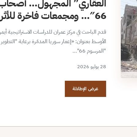
العقاري” المجهول… أصحاب 
66″… ومجمعات فاخرة للأثرياء الجدد
قدم الباحث في مركز عمران للدراسات الاستراتيجية أي
الأوسط بعنوان: «إعمار سوريا المدمّرة برعاية "التطو
"المرسوم 66"...
28 يوليو 2026
عرض الإطلالة