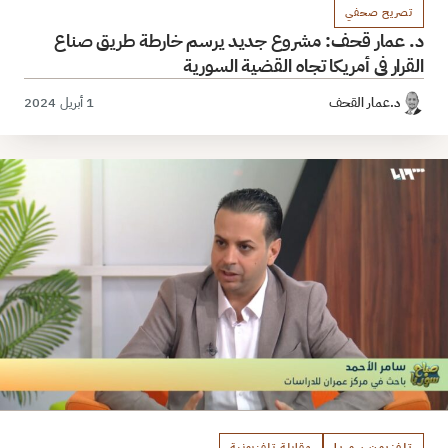
تصريح صحفي
د. عمار قحف: مشروع جديد يرسم خارطة طريق صناع
القرار في أمريكا تجاه القضية السورية
د.عمار القحف
1 أبريل 2024
تلفزيون سوريا
مقابلة تلفزيونية